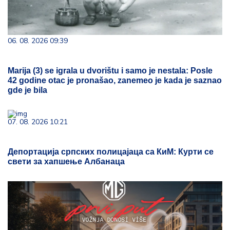
06. 08. 2026 09:39
Marija (3) se igrala u dvorištu i samo je nestala: Posle
42 godine otac je pronašao, zanemeo je kada je saznao
gde je bila
07. 08. 2026 10:21
Депортација српских полицајаца са КиМ: Курти се
свети за хапшење Албанаца