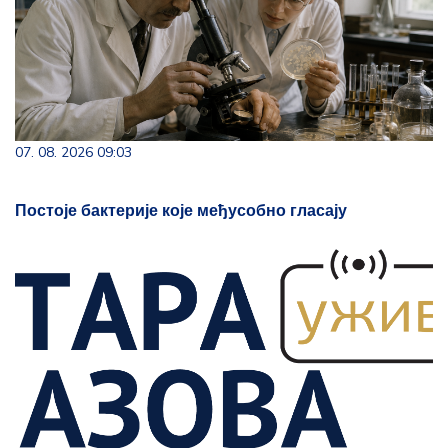
07. 08. 2026 09:03
Постоје бактерије које међусобно гласају