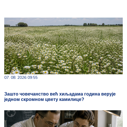
07. 08. 2026 09:55
Зашто човечанство већ хиљадама година верује
једном скромном цвету камилице?