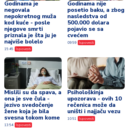
Godinama je
Godinama nije
negovala
posetio baku, a zbog
nepokretnog muža
nasledstva od
kod kuće - posle
500.000 dolara
njegove smrti
pojavio se sa
priznala je šta ju je
cvećem
najviše bolelo
09:59
Ispovesti
15:45
Ispovesti
Mislili su da spava, a
Psihološkinja
ona je sve čula -
upozorava - ovih 10
jezivo svedočenje
rečenica može da
žene koja je bila
uništi i najjaču vezu
svesna tokom kome
10:51
Ispovesti
13:54
Ispovesti