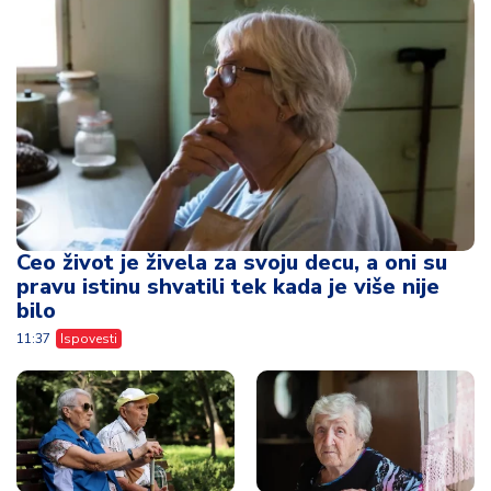
Ceo život je živela za svoju decu, a oni su
pravu istinu shvatili tek kada je više nije
bilo
11:37
Ispovesti