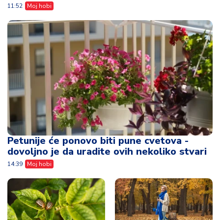
11:52
Moj hobi
Petunije će ponovo biti pune cvetova -
dovoljno je da uradite ovih nekoliko stvari
14:39
Moj hobi