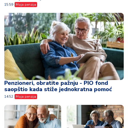
15:59
Moja penzija
Penzioneri, obratite pažnju - PIO fond
saopštio kada stiže jednokratna pomoć
14:52
Moja penzija