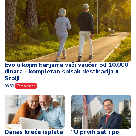
Evo u kojim banjama važi vaučer od 10.000
dinara - kompletan spisak destinacija u
Srbiji
08:59
Tema dana
Danas kreće isplata
"U prvih sat i po