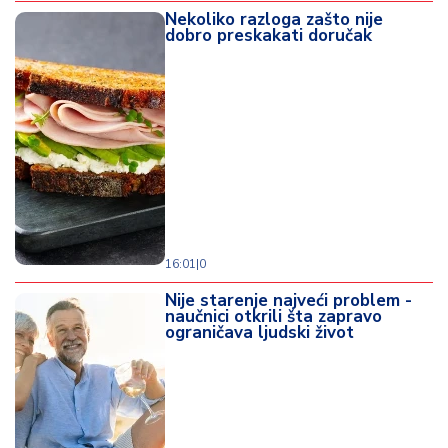
Nekoliko razloga zašto nije
dobro preskakati doručak
16:01
|
0
Nije starenje najveći problem -
naučnici otkrili šta zapravo
ograničava ljudski život