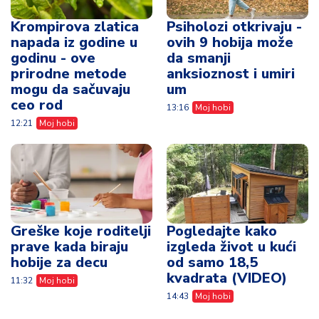
Krompirova zlatica
Psiholozi otkrivaju -
napada iz godine u
ovih 9 hobija može
godinu - ove
da smanji
prirodne metode
anksioznost i umiri
mogu da sačuvaju
um
ceo rod
13:16
Moj hobi
12:21
Moj hobi
Greške koje roditelji
Pogledajte kako
prave kada biraju
izgleda život u kući
hobije za decu
od samo 18,5
kvadrata (VIDEO)
11:32
Moj hobi
14:43
Moj hobi