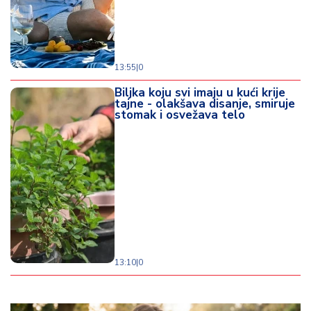
13:55
|
0
Biljka koju svi imaju u kući krije
tajne - olakšava disanje, smiruje
stomak i osvežava telo
13:10
|
0