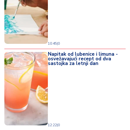
d
a
10:45
|
0
Napitak od lubenice i limuna -
osvežavajući recept od dva
sastojka za letnji dan
12:22
|
0