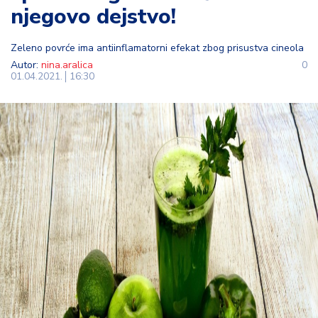
njegovo dejstvo!
t
i
Zeleno povrće ima antiinflamatorni efekat zbog prisustva cineola
M
Autor:
nina.aralica
0
01.04.2021.
16:30
oj
h
o
bi
M
oj
a
p
e
n
zij
a
K