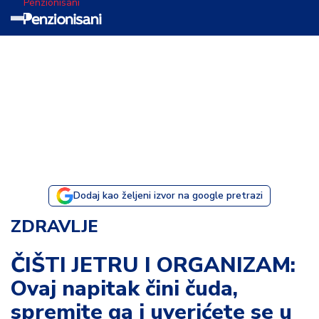
Penzionisani
T
e
m
a
d
a
n
a
Dodaj kao željeni izvor na google pretrazi
I
ZDRAVLJE
s
p
ČIŠTI JETRU I ORGANIZAM:
o
Ovaj napitak čini čuda,
v
e
spremite ga i uverićete se u
s