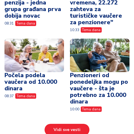
penzija - jedna
vremena, 22.272
grupa građana prva
zahteva za
dobija novac
turističke vaučere
za penzionere"
08:31
Tema dana
10:33
Tema dana
Počela podela
Penzioneri od
vaučera od 10.000
ponedeljka mogu po
dinara
vaučere - šta je
potrebno za 10.000
08:37
Tema dana
dinara
10:00
Tema dana
Vidi sve vesti