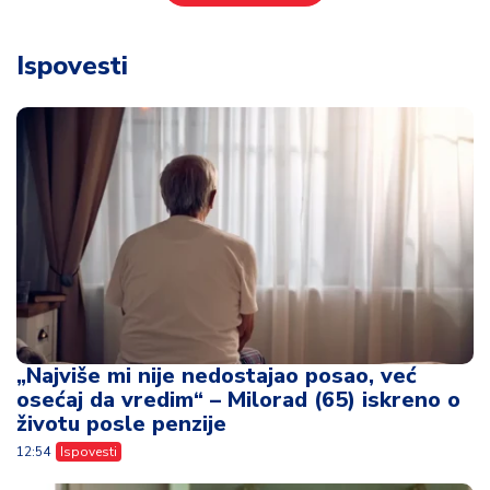
Ispovesti
„Najviše mi nije nedostajao posao, već
osećaj da vredim“ – Milorad (65) iskreno o
životu posle penzije
12:54
Ispovesti