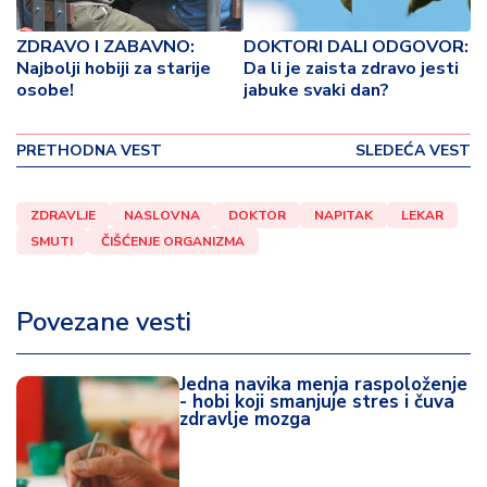
o
v
ZDRAVO I ZABAVNO:
DOKTORI DALI ODGOVOR:
i
Najbolji hobiji za starije
Da li je zaista zdravo jesti
n
osobe!
jabuke svaki dan?
a
PRETHODNA VEST
SLEDEĆA VEST
Z
d
r
ZDRAVLJE
NASLOVNA
DOKTOR
NAPITAK
LEKAR
a
SMUTI
ČIŠĆENJE ORGANIZMA
v
lj
e
Povezane vesti
R
a
Jedna navika menja raspoloženje
- hobi koji smanjuje stres i čuva
z
zdravlje mozga
o
n
o