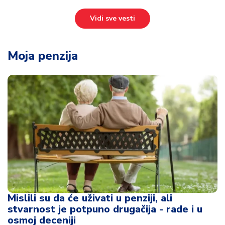
Vidi sve vesti
Moja penzija
Mislili su da će uživati u penziji, ali
stvarnost je potpuno drugačija - rade i u
osmoj deceniji