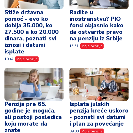
Stiže državna
Radite u
pomoć - evo ko
inostranstvu? PIO
dobija 35.000, ko
fond objasnio kako
27.500 a ko 20.000
da ostvarite pravo
dinara, poznati svi
na penziju iz Srbije
iznosi i datumi
15:51
Moja penzija
isplate
10:47
Moja penzija
Penzija pre 65.
Isplata julskih
godine je moguća,
penzija kreće uskoro
ali postoji posledica
- poznati svi datumi
koju morate da
i plan za povećanje
znate
09:00
Moja penzija