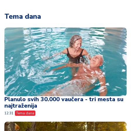
Tema dana
Planulo svih 30.000 vaučera - tri mesta su
najtraženija
12:31
Tema dana