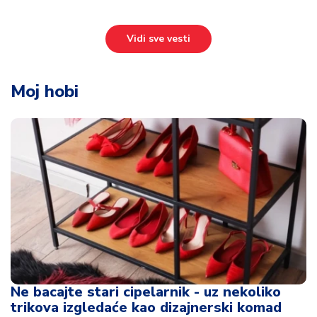
Vidi sve vesti
Moj hobi
Ne bacajte stari cipelarnik - uz nekoliko
trikova izgledaće kao dizajnerski komad