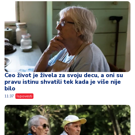
Ceo život je živela za svoju decu, a oni su
pravu istinu shvatili tek kada je više nije
bilo
11:37
Ispovesti