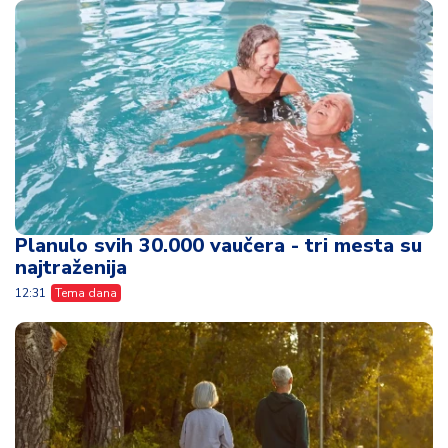
Planulo svih 30.000 vaučera - tri mesta su
najtraženija
12:31
Tema dana