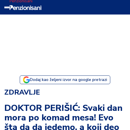
Penzionisani
T
e
m
a
d
a
n
a
Dodaj kao željeni izvor na google pretrazi
I
ZDRAVLJE
s
p
DOKTOR PERIŠIĆ: Svaki dan
o
mora po komad mesa! Evo
v
e
šta da da jedemo, a koji deo
s