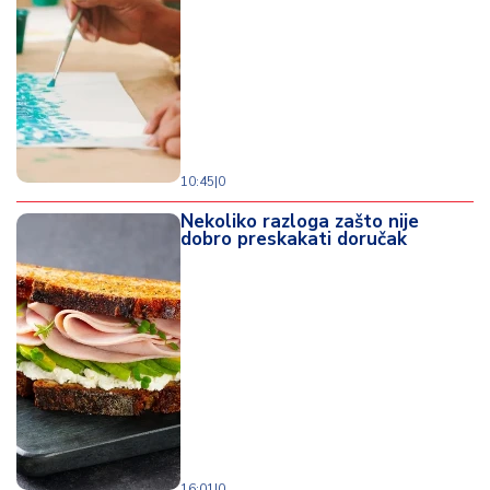
d
a
10:45
|
0
Nekoliko razloga zašto nije
dobro preskakati doručak
16:01
|
0