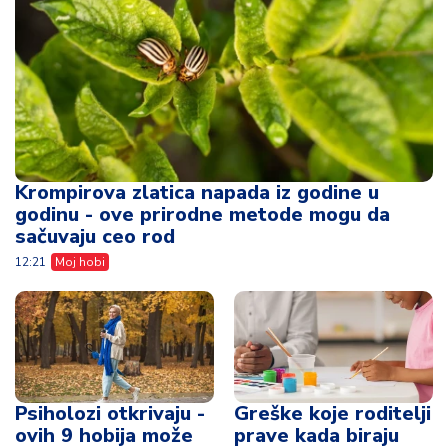
Krompirova zlatica napada iz godine u
godinu - ove prirodne metode mogu da
sačuvaju ceo rod
12:21
Moj hobi
Psiholozi otkrivaju -
Greške koje roditelji
ovih 9 hobija može
prave kada biraju