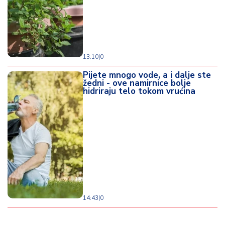
13:10
|
0
Pijete mnogo vode, a i dalje ste
žedni - ove namirnice bolje
hidriraju telo tokom vrućina
14:43
|
0