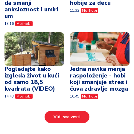
da smanji
hobije za decu
anksioznost i umiri
11:32
Moj hobi
um
13:16
Moj hobi
Pogledajte kako
Jedna navika menja
izgleda život u kući
raspoloženje - hobi
od samo 18,5
koji smanjuje stres i
kvadrata (VIDEO)
čuva zdravlje mozga
14:43
Moj hobi
10:45
Moj hobi
Vidi sve vesti