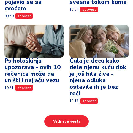
pojavio se sa
svesna tokom kome
cvećem
13:54
Ispovesti
09:59
Ispovesti
Psihološkinja
Čula je decu kako
upozorava - ovih 10
dele njenu kuću dok
rečenica može da
je još bila živa -
uništi i najjaču vezu
njena odluka
ostavila ih je bez
10:51
Ispovesti
reči
13:17
Ispovesti
Vidi sve vesti