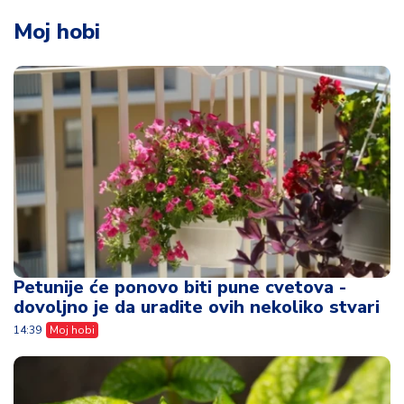
Moj hobi
Petunije će ponovo biti pune cvetova -
dovoljno je da uradite ovih nekoliko stvari
14:39
Moj hobi