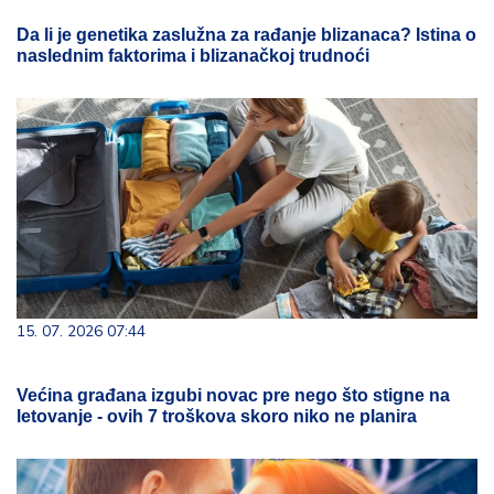
Da li je genetika zaslužna za rađanje blizanaca? Istina o
naslednim faktorima i blizanačkoj trudnoći
15. 07. 2026 07:44
Većina građana izgubi novac pre nego što stigne na
letovanje - ovih 7 troškova skoro niko ne planira