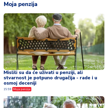
Moja penzija
Mislili su da će uživati u penziji, ali
stvarnost je potpuno drugačija - rade i u
osmoj deceniji
15:59
Moja penzija