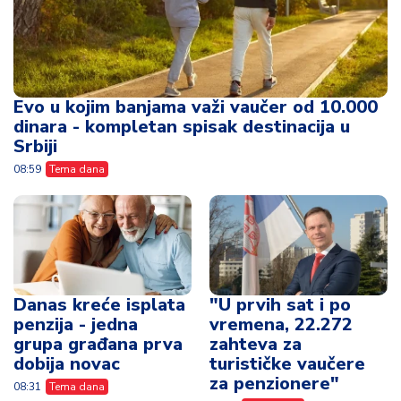
Evo u kojim banjama važi vaučer od 10.000
dinara - kompletan spisak destinacija u
Srbiji
08:59
Tema dana
Danas kreće isplata
"U prvih sat i po
penzija - jedna
vremena, 22.272
grupa građana prva
zahteva za
dobija novac
turističke vaučere
za penzionere"
08:31
Tema dana