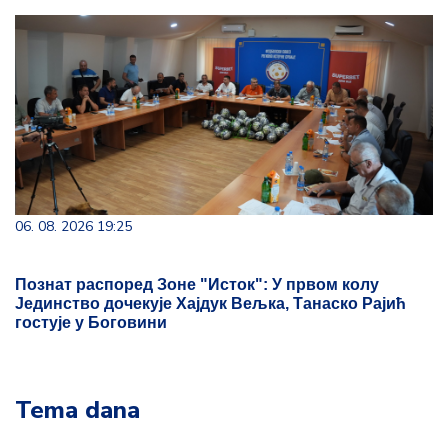
06. 08. 2026 19:25
Познат распоред Зоне "Исток": У првом колу
Јединство дочекује Хајдук Вељка, Танаско Рајић
гостује у Боговини
Tema dana