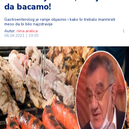
da bacamo!
t
i
Gastroenterolog je ranije objasnio i kako bi trebalo marinirati
meso da bi bilo najzdravije
M
Autor:
nina.aralica
1
oj
06.04.2021.
19:30
h
o
bi
M
oj
a
p
e
n
zij
a
K