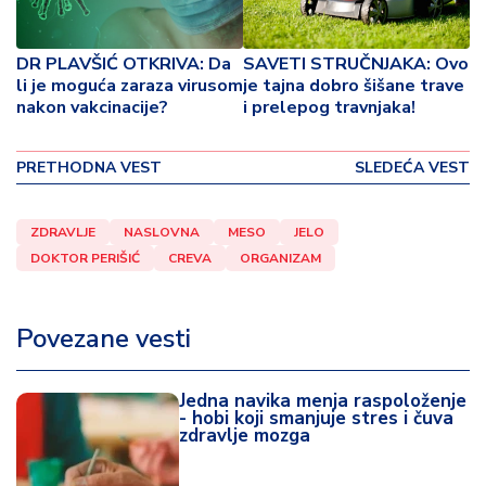
o
v
i
DR PLAVŠIĆ OTKRIVA: Da
SAVETI STRUČNJAKA: Ovo
n
li je moguća zaraza virusom
je tajna dobro šišane trave
a
nakon vakcinacije?
i prelepog travnjaka!
Z
PRETHODNA VEST
SLEDEĆA VEST
d
r
a
ZDRAVLJE
NASLOVNA
MESO
JELO
v
DOKTOR PERIŠIĆ
CREVA
ORGANIZAM
lj
e
Povezane vesti
R
a
Jedna navika menja raspoloženje
z
- hobi koji smanjuje stres i čuva
o
zdravlje mozga
n
o