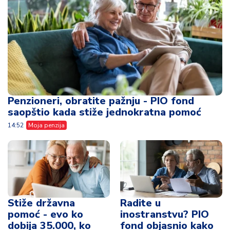
Penzioneri, obratite pažnju - PIO fond
saopštio kada stiže jednokratna pomoć
14:52
Moja penzija
Stiže državna
Radite u
pomoć - evo ko
inostranstvu? PIO
dobija 35.000, ko
fond objasnio kako