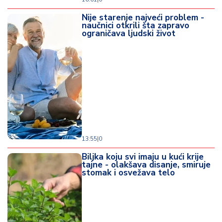
Nije starenje najveći problem -
naučnici otkrili šta zapravo
ograničava ljudski život
13:55
|
0
Biljka koju svi imaju u kući krije
tajne - olakšava disanje, smiruje
stomak i osvežava telo