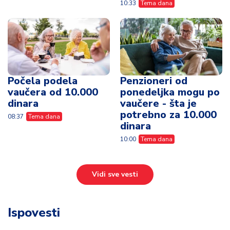
10:33
Tema dana
Počela podela
Penzioneri od
vaučera od 10.000
ponedeljka mogu po
dinara
vaučere - šta je
potrebno za 10.000
08:37
Tema dana
dinara
10:00
Tema dana
Vidi sve vesti
Ispovesti