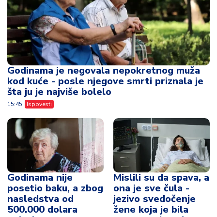
Godinama je negovala nepokretnog muža
kod kuće - posle njegove smrti priznala je
šta ju je najviše bolelo
15:45
Ispovesti
Godinama nije
Mislili su da spava, a
posetio baku, a zbog
ona je sve čula -
nasledstva od
jezivo svedočenje
500.000 dolara
žene koja je bila