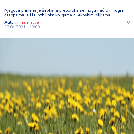
t
Njegova primena je široka, a preporuke se mogu naći u mnogim
i
časopsima, ali i u ozbiljnim knjigama o lekovitim biljkama.
Autor:
nina.aralica
0
M
12.04.2021.
19:00
oj
h
o
bi
M
oj
a
p
e
n
zij
a
K