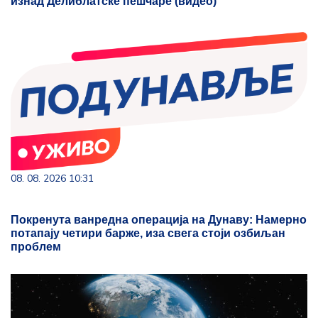
изнад Делиблатске пешчаре (видео)
08. 08. 2026 10:31
Покренута ванредна операција на Дунаву: Намерно
потапају четири барже, иза свега стоји озбиљан
проблем