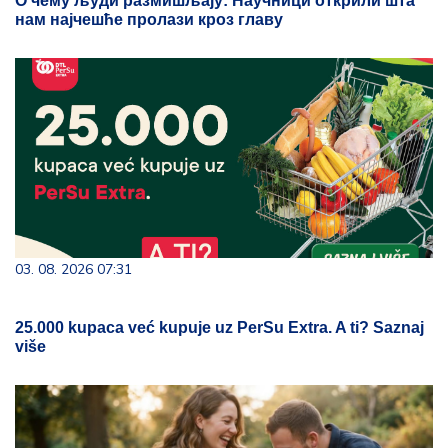
О чему људи размишљају: Научници открили шта
нам најчешће пролази кроз главу
03. 08. 2026 07:31
25.000 kupaca već kupuje uz PerSu Extra. A ti? Saznaj
više