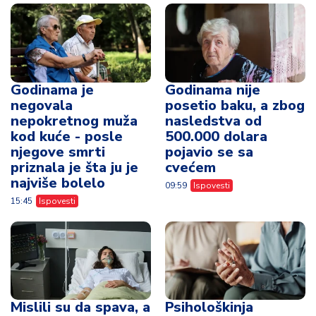
Godinama je
Godinama nije
negovala
posetio baku, a zbog
nepokretnog muža
nasledstva od
kod kuće - posle
500.000 dolara
njegove smrti
pojavio se sa
priznala je šta ju je
cvećem
najviše bolelo
09:59
Ispovesti
15:45
Ispovesti
Mislili su da spava, a
Psihološkinja