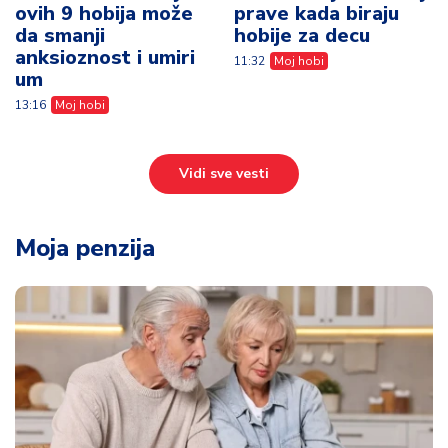
ovih 9 hobija može
prave kada biraju
da smanji
hobije za decu
anksioznost i umiri
11:32
Moj hobi
um
13:16
Moj hobi
Vidi sve vesti
Moja penzija