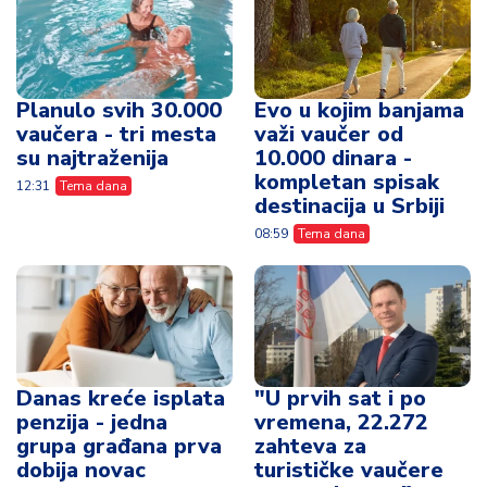
Planulo svih 30.000
Evo u kojim banjama
vaučera - tri mesta
važi vaučer od
su najtraženija
10.000 dinara -
kompletan spisak
12:31
Tema dana
destinacija u Srbiji
08:59
Tema dana
Danas kreće isplata
"U prvih sat i po
penzija - jedna
vremena, 22.272
grupa građana prva
zahteva za
dobija novac
turističke vaučere