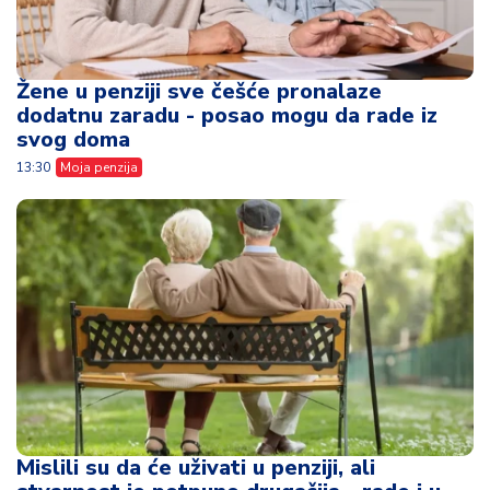
Žene u penziji sve češće pronalaze
dodatnu zaradu - posao mogu da rade iz
svog doma
13:30
Moja penzija
Mislili su da će uživati u penziji, ali