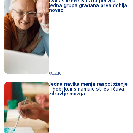
Danas kreće isplata penzija -
jedna grupa građana prva dobija
novac
08:31
|
0
Jedna navika menja raspoloženje
- hobi koji smanjuje stres i čuva
zdravlje mozga