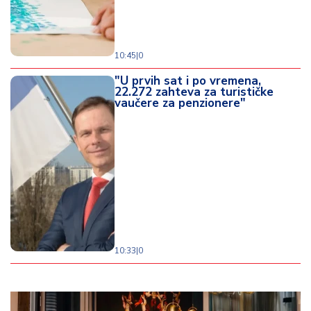
10:45
|
0
"U prvih sat i po vremena,
22.272 zahteva za turističke
vaučere za penzionere"
10:33
|
0