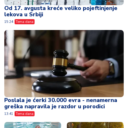
Od 17. avgusta kreće veliko pojeftinjenje
lekova u Srbiji
15:24
Tema dana
Poslala je ćerki 30.000 evra - nenamerna
greška napravila je razdor u porodici
13:41
Tema dana