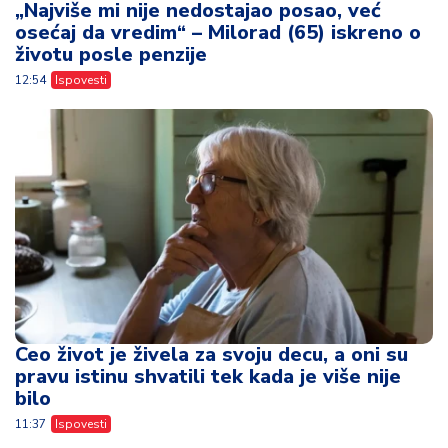
„Najviše mi nije nedostajao posao, već
osećaj da vredim“ – Milorad (65) iskreno o
životu posle penzije
12:54
Ispovesti
Ceo život je živela za svoju decu, a oni su
pravu istinu shvatili tek kada je više nije
bilo
11:37
Ispovesti