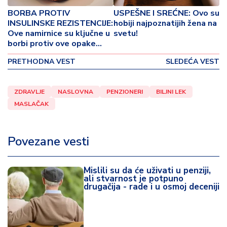
o
BORBA PROTIV
USPEŠNE I SREĆNE: Ovo su
v
INSULINSKE REZISTENCIJE:
hobiji najpoznatijih žena na
i
Ove namirnice su ključne u
svetu!
n
borbi protiv ove opake
a
bolesti!
PRETHODNA VEST
SLEDEĆA VEST
Z
d
ZDRAVLJE
NASLOVNA
PENZIONERI
BILJNI LEK
r
MASLAČAK
a
v
lj
Povezane vesti
e
R
Mislili su da će uživati u penziji,
a
ali stvarnost je potpuno
drugačija - rade i u osmoj deceniji
z
o
n
o