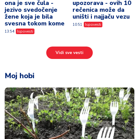
ona je sve čula -
upozorava - ovih 10
jezivo svedočenje
rečenica može da
žene koja je bila
uništi i najjaču vezu
svesna tokom kome
10:51
Ispovesti
13:54
Ispovesti
Vidi sve vesti
Moj hobi