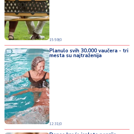
d
a
15:59
|
0
Planulo svih 30.000 vaučera - tri
mesta su najtraženija
12:31
|
0