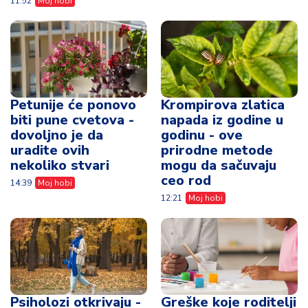
11:52
Moj hobi
Petunije će ponovo
Krompirova zlatica
biti pune cvetova -
napada iz godine u
dovoljno je da
godinu - ove
uradite ovih
prirodne metode
nekoliko stvari
mogu da sačuvaju
ceo rod
14:39
Moj hobi
12:21
Moj hobi
Psiholozi otkrivaju -
Greške koje roditelji