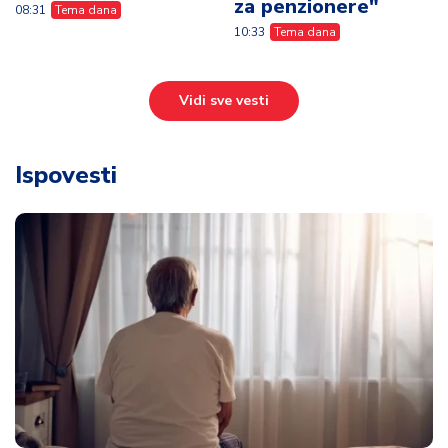
za penzionere"
08:31
Tema dana
10:33
Tema dana
Vidi sve vesti
Ispovesti