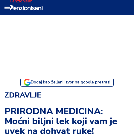
Penzionisani
T
e
m
a
d
a
n
a
Dodaj kao željeni izvor na google pretrazi
I
ZDRAVLJE
s
p
PRIRODNA MEDICINA:
o
Moćni biljni lek koji vam je
v
e
uvek na dohvat ruke!
s