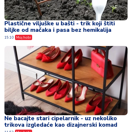
Plastične viljuške u bašti - trik koji štiti
biljke od mačaka i pasa bez hemikalija
15:10
Moj hobi
Ne bacajte stari cipelarnik - uz nekoliko
trikova izgledaće kao dizajnerski komad