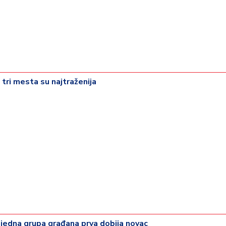
 tri mesta su najtraženija
 jedna grupa građana prva dobija novac