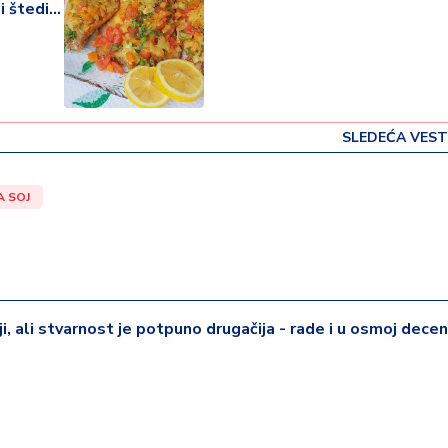
ji štedi
SLEDEĆA VEST
A SOJ
iji, ali stvarnost je potpuno drugačija - rade i u osmoj deceni