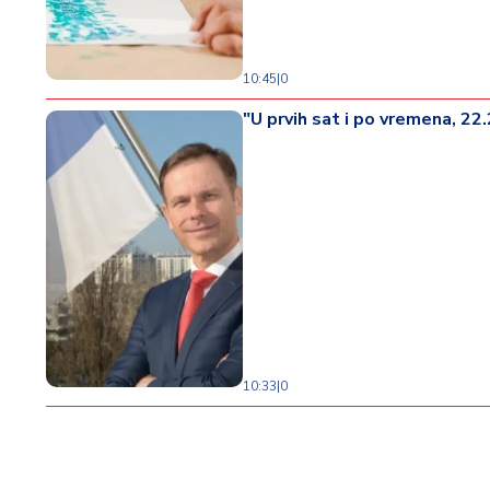
10:45
|
0
"U prvih sat i po vremena, 22
10:33
|
0