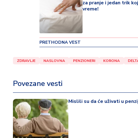
za pranje i jedan trik ko
v
vreme!
i
n
a
Z
PRETHODNA VEST
d
r
a
ZDRAVLJE
NASLOVNA
PENZIONERI
KORONA
DELT
v
lj
e
Povezane vesti
R
Mislili su da će uživati u penz
a
z
o
n
o