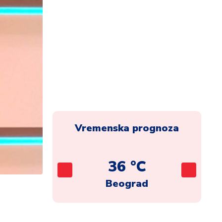
Vremenska prognoza
C
36 °C
ca
Beograd