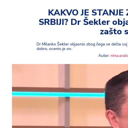
t
i
KAKVO JE STANJE
SRBIJI? Dr Šekler obja
M
oj
zašto 
h
o
Dr Milanko Šekler objasnio zbog čega se delta soj 
bi
dobro, ocenio je on.
Autor:
nina.arali
M
oj
a
p
e
n
zij
a
K
u