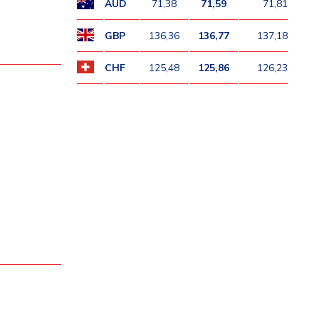
AUD
71,38
71,59
71,81
GBP
136,36
136,77
137,18
CHF
125,48
125,86
126,23