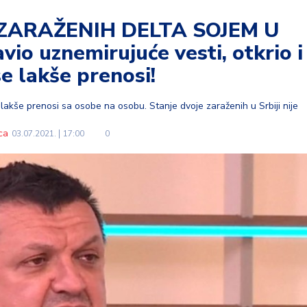
 ZARAŽENIH DELTA SOJEM U
vio uznemirujuće vesti, otkrio i
se lakše prenosi!
lakše prenosi sa osobe na osobu. Stanje dvoje zaraženih u Srbiji nije
ca
03.07.2021.
17:00
0