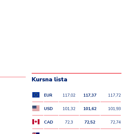
Kursna lista
EUR
117,02
117,37
117,72
USD
101,32
101,62
101,93
CAD
72,3
72,52
72,74