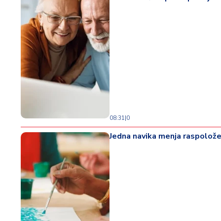
08:31
|
0
Jedna navika menja raspoložen