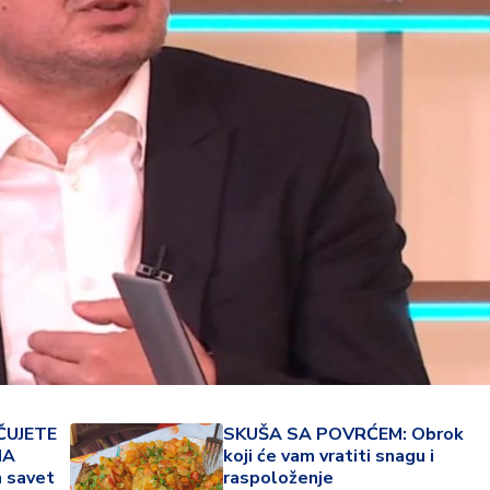
34 °
Lozni
ČUJETE
SKUŠA SA POVRĆEM: Obrok
NA
koji će vam vratiti snagu i
n savet
raspoloženje