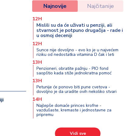
Najnovije
Najčitanije
12H
Mislili su da će uživati u penziji, ali
stvarnost je potpuno drugačija - rade i
u osmoj deceniji
12H
Sunce nije dovoljno - evo ko je u najvećem
riziku od nedostatka vitamina D čak i leti
13H
Penzioneri, obratite pažnju - PIO fond
saopštio kada stiže jednokratna pomoć
13H
Petunije će ponovo biti pune cvetova -
dovoljno je da uradite ovih nekoliko stvari
14H
ji
Najlepše domaće princes krofne -
vazdušaste, kremaste i jednostavne za
pripremu
Vidi sve