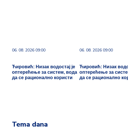
05. 08. 2026 14:12
06. 08. 2026 06:38
Koliko visoku temperaturu
Da li je genetika zaslu
ljudsko telo može da izdrži?
rađanje blizanaca? Ist
naslednim faktorima i
blizanačkoj trudnoći