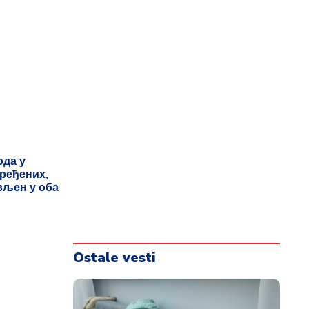
новинар:
доказе да
јево
Ostale vesti