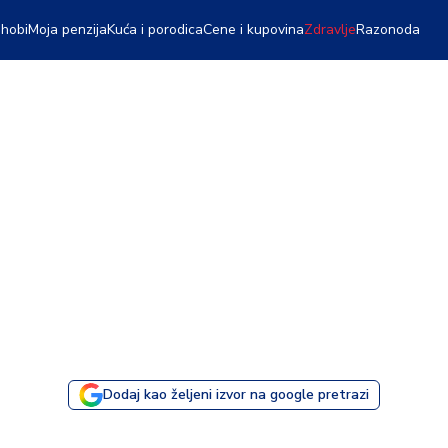
 hobi
Moja penzija
Kuća i porodica
Cene i kupovina
Zdravlje
Razonoda
Dodaj kao željeni izvor na google pretrazi