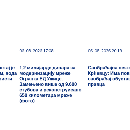
03. 08. 2026 07:31
06. 08. 2026 20:40
žna za
25.000 kupaca već kupuje uz
Познати немачки 
ina o
PerSu Extra. A ti? Saznaj više
Нисам пронашао 
је постојао "Сара
сафари"