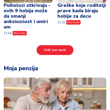
Psiholozi otkrivaju -
Greške koje roditelji
ovih 9 hobija može
prave kada biraju
da smanji
hobije za decu
anksioznost i umiri
11:32
Moj hobi
um
13:16
Moj hobi
Vidi sve vesti
Moja penzija