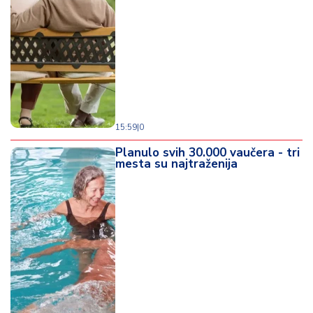
d
a
15:59
|
0
Planulo svih 30.000 vaučera - tri
mesta su najtraženija