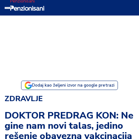
Penzionisani
T
e
m
a
d
a
n
a
Dodaj kao željeni izvor na google pretrazi
I
ZDRAVLJE
s
p
DOKTOR PREDRAG KON: Ne
o
gine nam novi talas, jedino
v
e
rešenje obavezna vakcinacija
s