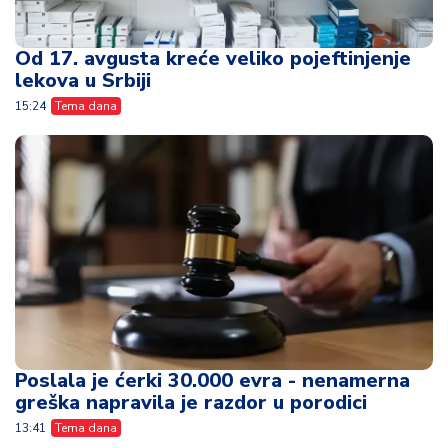
Od 17. avgusta kreće veliko pojeftinjenje
lekova u Srbiji
15:24
Tema dana
Poslala je ćerki 30.000 evra - nenamerna
greška napravila je razdor u porodici
13:41
Tema dana