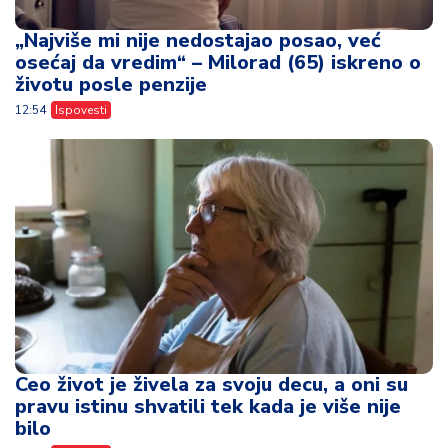
„Najviše mi nije nedostajao posao, već
osećaj da vredim“ – Milorad (65) iskreno o
životu posle penzije
12:54
Ispovesti
Ceo život je živela za svoju decu, a oni su
pravu istinu shvatili tek kada je više nije
bilo