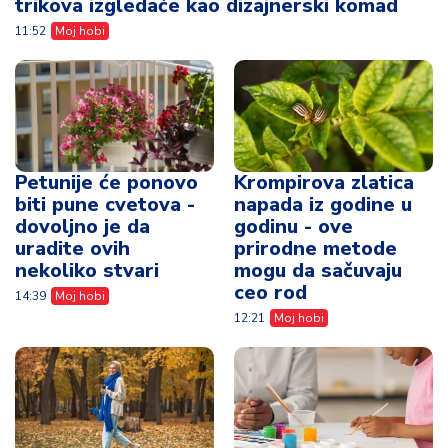
trikova izgledaće kao dizajnerski komad
11:52
Moj hobi
Petunije će ponovo
Krompirova zlatica
biti pune cvetova -
napada iz godine u
dovoljno je da
godinu - ove
uradite ovih
prirodne metode
nekoliko stvari
mogu da sačuvaju
ceo rod
14:39
Moj hobi
12:21
Moj hobi