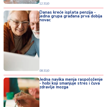
12:31
|
0
Danas kreće isplata penzija -
jedna grupa građana prva dobija
novac
08:31
|
0
Jedna navika menja raspoloženje
- hobi koji smanjuje stres i čuva
zdravlje mozga