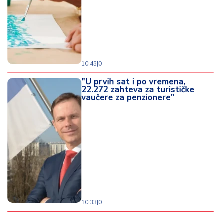
10:45
|
0
"U prvih sat i po vremena,
22.272 zahteva za turističke
vaučere za penzionere"
10:33
|
0