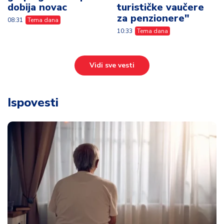
dobija novac
turističke vaučere
za penzionere"
08:31
Tema dana
10:33
Tema dana
Vidi sve vesti
Ispovesti