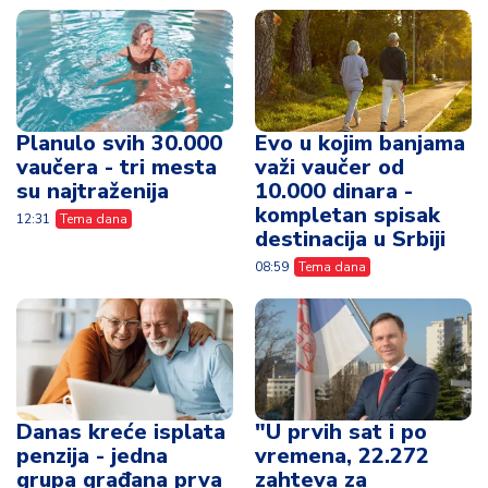
Planulo svih 30.000
Evo u kojim banjama
vaučera - tri mesta
važi vaučer od
su najtraženija
10.000 dinara -
kompletan spisak
12:31
Tema dana
destinacija u Srbiji
08:59
Tema dana
Danas kreće isplata
"U prvih sat i po
penzija - jedna
vremena, 22.272
grupa građana prva
zahteva za