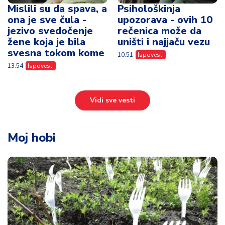
Mislili su da spava, a
Psihološkinja
ona je sve čula -
upozorava - ovih 10
jezivo svedočenje
rečenica može da
žene koja je bila
uništi i najjaču vezu
svesna tokom kome
10:51
Ispovesti
13:54
Ispovesti
Vidi sve vesti
Moj hobi