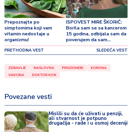
o
v
i
n
Prepoznajte po
ISPOVEST MIRE ŠKORIĆ:
a
simptomima koji vam
Borila sam se sa kancerom
vitamin nedostaje u
15 godina, odbijala sam da
organizmu!
poverujem da sam
Z
bolesna!
d
PRETHODNA VEST
SLEDEĆA VEST
r
a
v
ZDRAVLJE
NASLOVNA
PENZIONERI
KORONA
lj
VAKCINA
DOKTOR KON
e
Povezane vesti
R
a
z
Mislili su da će uživati u penziji,
o
ali stvarnost je potpuno
n
drugačija - rade i u osmoj deceniji
o