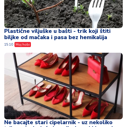
Plastične viljuške u bašti - trik koji štiti
biljke od mačaka i pasa bez hemikalija
15:10
Moj hobi
Ne bacajte stari cipelarnik - uz nekoliko