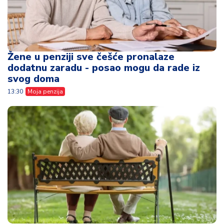
Žene u penziji sve češće pronalaze
dodatnu zaradu - posao mogu da rade iz
svog doma
13:30
Moja penzija