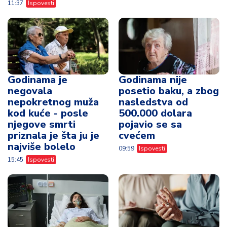
11:37
Ispovesti
Godinama je
Godinama nije
negovala
posetio baku, a zbog
nepokretnog muža
nasledstva od
kod kuće - posle
500.000 dolara
njegove smrti
pojavio se sa
priznala je šta ju je
cvećem
najviše bolelo
09:59
Ispovesti
15:45
Ispovesti