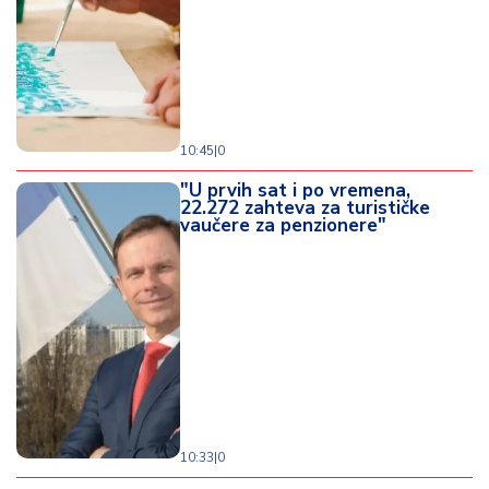
10:45
|
0
"U prvih sat i po vremena,
22.272 zahteva za turističke
vaučere za penzionere"
10:33
|
0