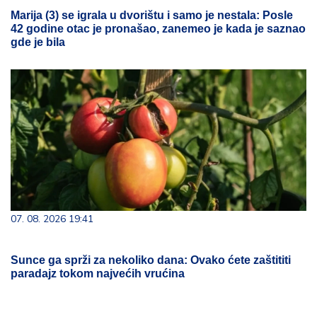
Marija (3) se igrala u dvorištu i samo je nestala: Posle
42 godine otac je pronašao, zanemeo je kada je saznao
gde je bila
07. 08. 2026 19:41
Sunce ga sprži za nekoliko dana: Ovako ćete zaštititi
paradajz tokom najvećih vrućina