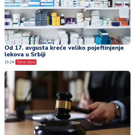
15:24
Tema dana
Poslala je ćerki 30.000 evra - nenamerna
greška napravila je razdor u porodici
13:41
Tema dana