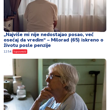
12:54
Ispovesti
Ceo život je živela za svoju decu, a oni su
pravu istinu shvatili tek kada je više nije
bilo
11:37
Ispovesti