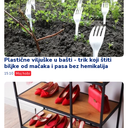
Plastične viljuške u bašti - trik koji štiti
biljke od mačaka i pasa bez hemikalija
15:10
Moj hobi
Ne bacajte stari cipelarnik - uz nekoliko
trikova izgledaće kao dizajnerski komad
11:52
Moj hobi