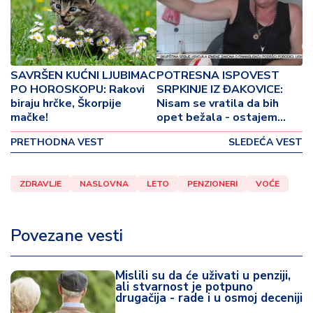
o
v
i
n
a
SAVRŠEN KUĆNI LJUBIMAC
POTRESNA ISPOVEST
PO HOROSKOPU: Rakovi
SRPKINJE IZ ĐAKOVICE:
Z
biraju hrčke, Škorpije
Nisam se vratila da bih
d
mačke!
opet bežala - ostajem
r
ovde!
PRETHODNA VEST
SLEDEĆA VEST
a
v
lj
ZDRAVLJE
NASLOVNA
LETO
PENZIONERI
VOĆE
e
R
Povezane vesti
a
z
o
Mislili su da će uživati u penziji,
ali stvarnost je potpuno
n
drugačija - rade i u osmoj deceniji
o