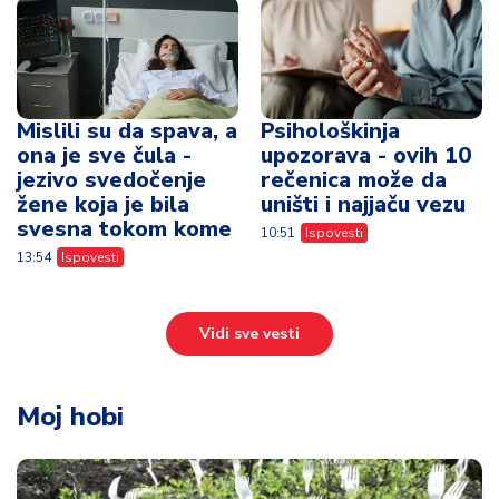
svesna tokom kome
10:51
Ispovesti
13:54
Ispovesti
Vidi sve vesti
Moj hobi