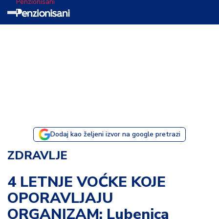
Penzionisani
T
e
m
a
d
a
n
a
Dodaj kao željeni izvor na google pretrazi
I
ZDRAVLJE
s
p
4 LETNJE VOĆKE KOJE
o
OPORAVLJAJU
v
e
ORGANIZAM: Lubenica
s