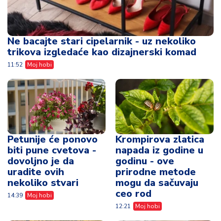
Petunije će ponovo
Krompirova zlatica
biti pune cvetova -
napada iz godine u
dovoljno je da
godinu - ove
uradite ovih
prirodne metode
nekoliko stvari
mogu da sačuvaju
ceo rod
14:39
Moj hobi
12:21
Moj hobi
Psiholozi otkrivaju -
Greške koje roditelji
ovih 9 hobija može
prave kada biraju
da smanji
hobije za decu
anksioznost i umiri