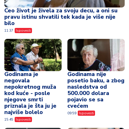
Godinama je
Godinama nije
negovala
posetio baku, a zbog
nepokretnog muža
nasledstva od
kod kuće - posle
500.000 dolara
njegove smrti
pojavio se sa
priznala je šta ju je
cvećem
najviše bolelo
09:59
Ispovesti
15:45
Ispovesti
Mislili su da spava, a
Psihološkinja
ona je sve čula -
upozorava - ovih 10
jezivo svedočenje
rečenica može da
žene koja je bila
uništi i najjaču vezu