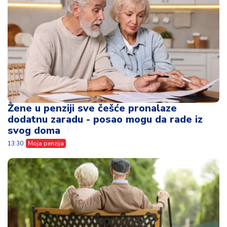
Žene u penziji sve češće pronalaze
dodatnu zaradu - posao mogu da rade iz
svog doma
13:30
Moja penzija
Mislili su da će uživati u penziji, ali
stvarnost je potpuno drugačija - rade i u
osmoj deceniji
15:59
Moja penzija