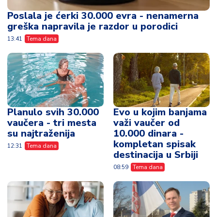
Planulo svih 30.000
Evo u kojim banjama
vaučera - tri mesta
važi vaučer od
su najtraženija
10.000 dinara -
kompletan spisak
12:31
Tema dana
destinacija u Srbiji
08:59
Tema dana
Danas kreće isplata
"U prvih sat i po
penzija - jedna
vremena, 22.272
grupa građana prva
zahteva za
dobija novac
turističke vaučere
za penzionere"
08:31
Tema dana
10:33
Tema dana