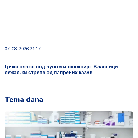
Грчке плаже под лупом инспекције: Власници
лежаљки стрепе од папрених казни
Tema dana
Od 17. avgusta kreće veliko pojeftinjenje
lekova u Srbiji