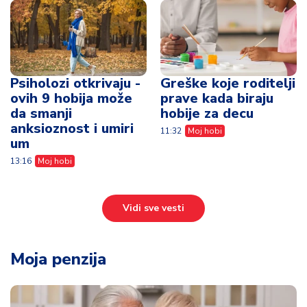
11:32
Moj hobi
um
13:16
Moj hobi
Vidi sve vesti
Moja penzija