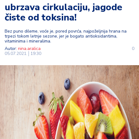
ubrzava cirkulaciju, jagode
t
i
čiste od toksina!
M
Bez puno dileme, voće je, pored povrća, najpoželjnija hrana na
oj
trpezi tokom letnje sezone, jer je bogato antioksidantima,
h
vitaminima i mineralima.
o
Autor:
nina.aralica
0
05.07.2021.
19:30
bi
M
oj
a
p
e
n
zij
a
K