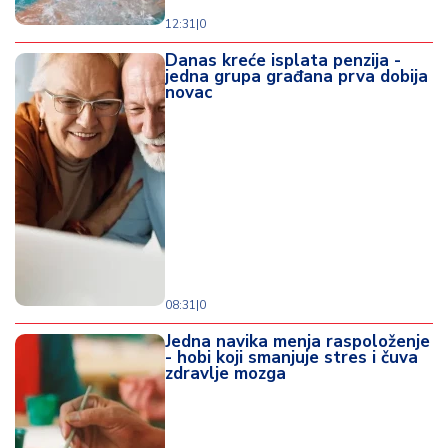
12:31
|
0
Danas kreće isplata penzija -
jedna grupa građana prva dobija
novac
08:31
|
0
Jedna navika menja raspoloženje
- hobi koji smanjuje stres i čuva
zdravlje mozga