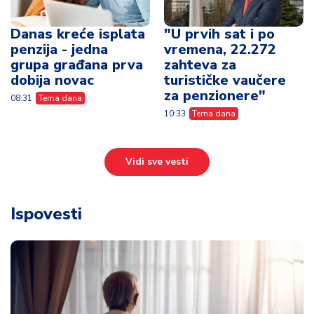
Vidi sve vesti
Ispovesti
„Najviše mi nije nedostajao posao, već
osećaj da vredim“ – Milorad (65) iskreno o
životu posle penzije