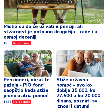
Penzioneri, obratite
Stiže državna
pažnju - PIO fond
pomoć - evo ko
saopštio kada stiže
dobija 35.000, ko
jednokratna pomoć
27.500 a ko 20.000
dinara, poznati svi
14:52
Moja penzija
iznosi i datumi
isplate
10:47
Moja penzija