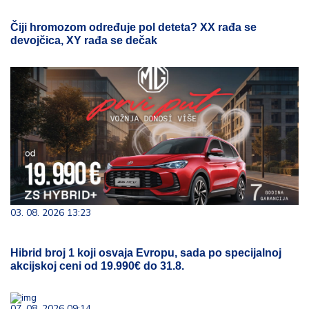
Čiji hromozom određuje pol deteta? XX rađa se
devojčica, XY rađa se dečak
03. 08. 2026 13:23
Hibrid broj 1 koji osvaja Evropu, sada po specijalnoj
akcijskoj ceni od 19.990€ do 31.8.
07. 08. 2026 09:14