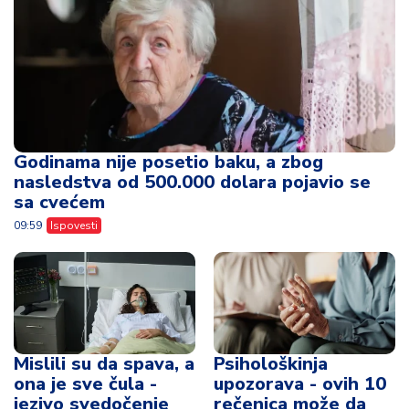
Godinama nije posetio baku, a zbog
nasledstva od 500.000 dolara pojavio se
sa cvećem
09:59
Ispovesti
Mislili su da spava, a
Psihološkinja
ona je sve čula -
upozorava - ovih 10
jezivo svedočenje
rečenica može da