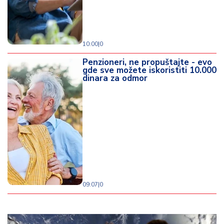
10:00
|
0
Penzioneri, ne propuštajte - evo
gde sve možete iskoristiti 10.000
dinara za odmor
09:07
|
0