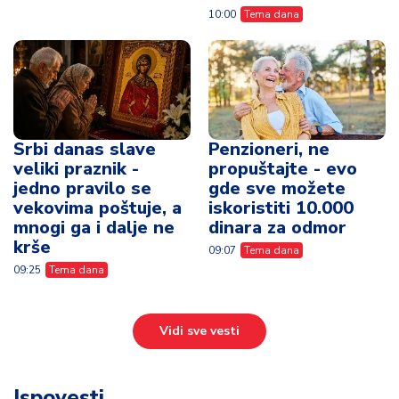
10:00
Tema dana
Srbi danas slave
Penzioneri, ne
veliki praznik -
propuštajte - evo
jedno pravilo se
gde sve možete
vekovima poštuje, a
iskoristiti 10.000
mnogi ga i dalje ne
dinara za odmor
krše
09:07
Tema dana
09:25
Tema dana
Vidi sve vesti
Ispovesti