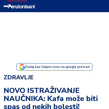
Penzionisani
T
e
m
a
d
a
n
a
Dodaj kao željeni izvor na google pretrazi
I
ZDRAVLJE
s
p
NOVO ISTRAŽIVANJE
o
NAUČNIKA: Kafa može biti
v
e
spas od nekih bolesti!
s