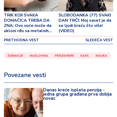
o
v
i
TRIK KOJI SVAKA
SLOBODANKA (77) SVAKI
n
DOMAĆICA TREBA DA
DAN TRČI: Moj savet je da
a
ZNA: Ovo voće može da
se ljudi kreću što više!
ukloni rđu sa metalnih
(VIDEO)
površina očas posla!
Z
PRETHODNA VEST
SLEDEĆA VEST
(VIDEO)
d
r
a
ZDRAVLJE
NASLOVNA
PENZIONERI
KAFA
NAUKA
v
lj
e
Povezane vesti
R
Danas kreće isplata penzija -
a
jedna grupa građana prva dobija
z
novac
o
n
o