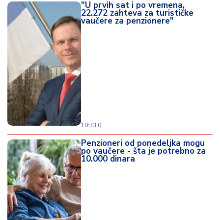
"U prvih sat i po vremena,
22.272 zahteva za turističke
vaučere za penzionere"
10:33
|
0
Penzioneri od ponedeljka mogu
po vaučere - šta je potrebno za
10.000 dinara