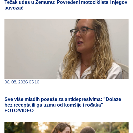
Težak udes u Zemunu: Povređeni motociklista i njegov
suvozač
06. 08. 2026 05:10
Sve više mladih poseže za antidepresivima: "Dolaze
bez recepta ili ga uzmu od komšije i rođaka"
FOTO/VIDEO