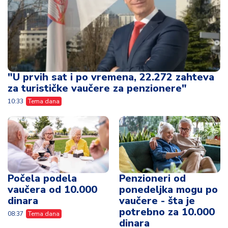
"U prvih sat i po vremena, 22.272 zahteva
za turističke vaučere za penzionere"
10:33
Tema dana
Počela podela
Penzioneri od
vaučera od 10.000
ponedeljka mogu po
dinara
vaučere - šta je
potrebno za 10.000
08:37
Tema dana
dinara