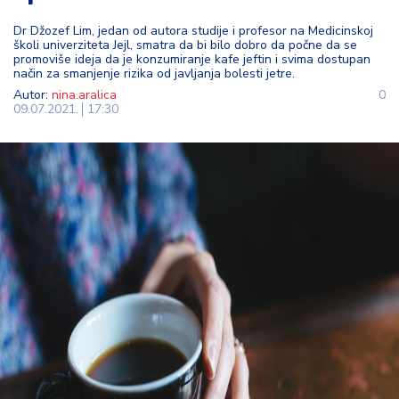
t
Dr Džozef Lim, jedan od autora studije i profesor na Medicinskoj
i
školi univerziteta Jejl, smatra da bi bilo dobro da počne da se
promoviše ideja da je konzumiranje kafe jeftin i svima dostupan
način za smanjenje rizika od javljanja bolesti jetre.
M
Autor:
nina.aralica
0
oj
09.07.2021.
17:30
h
o
bi
M
oj
a
p
e
n
zij
a
K