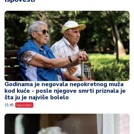
Godinama je negovala nepokretnog muža
kod kuće - posle njegove smrti priznala je
šta ju je najviše bolelo
15:45
Ispovesti