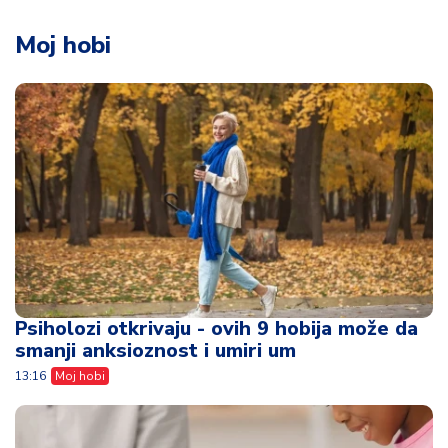
Moj hobi
Psiholozi otkrivaju - ovih 9 hobija može da
smanji anksioznost i umiri um
13:16
Moj hobi