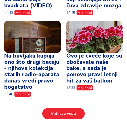
kvadrata (VIDEO)
čuva zdravlje mozga
14:43
Moj hobi
10:45
Moj hobi
Na buvljaku kupuju
Ovo je cveće koje su
ono što drugi bacaju
obožavale naše
- njihova kolekcija
bake, a sada je
starih radio-aparata
ponovo pravi letnji
danas vredi pravo
hit za vaš balkon
bogatstvo
13:33
Moj hobi
13:40
Moj hobi
Vidi sve vesti