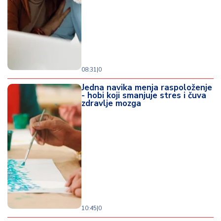
d
a
08:31
|
0
Jedna navika menja raspoloženje
- hobi koji smanjuje stres i čuva
zdravlje mozga
10:45
|
0