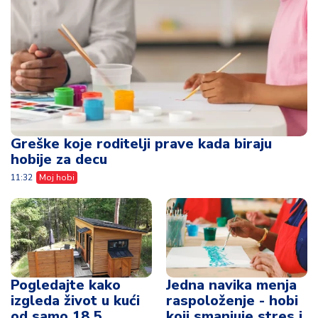
Greške koje roditelji prave kada biraju
hobije za decu
11:32
Moj hobi
Pogledajte kako
Jedna navika menja
izgleda život u kući
raspoloženje - hobi
od samo 18,5
koji smanjuje stres i