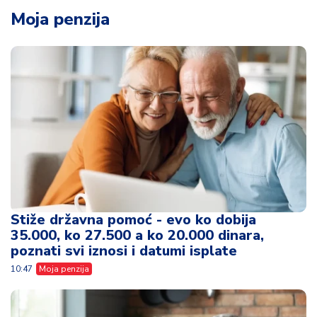
Moja penzija
Stiže državna pomoć - evo ko dobija
35.000, ko 27.500 a ko 20.000 dinara,
poznati svi iznosi i datumi isplate
10:47
Moja penzija