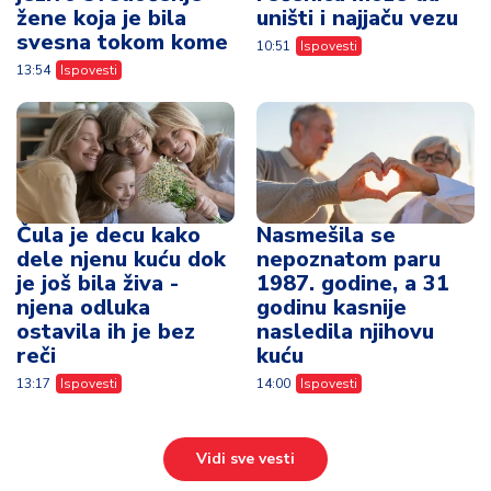
žene koja je bila
uništi i najjaču vezu
svesna tokom kome
10:51
Ispovesti
13:54
Ispovesti
Čula je decu kako
Nasmešila se
dele njenu kuću dok
nepoznatom paru
je još bila živa -
1987. godine, a 31
njena odluka
godinu kasnije
ostavila ih je bez
nasledila njihovu
reči
kuću
13:17
Ispovesti
14:00
Ispovesti
Vidi sve vesti