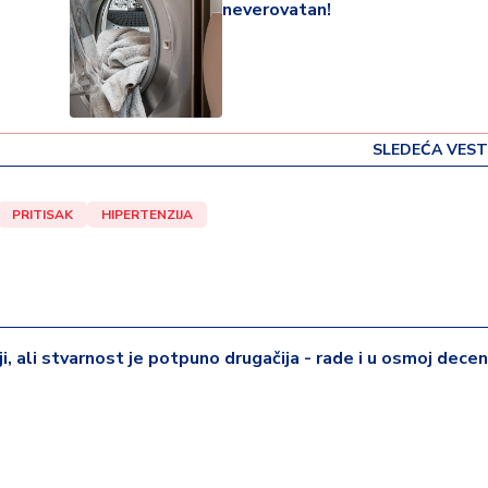
neverovatan!
SLEDEĆA VEST
PRITISAK
HIPERTENZIJA
iji, ali stvarnost je potpuno drugačija - rade i u osmoj deceni