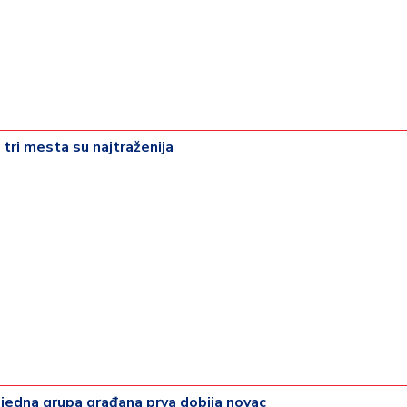
 tri mesta su najtraženija
 jedna grupa građana prva dobija novac