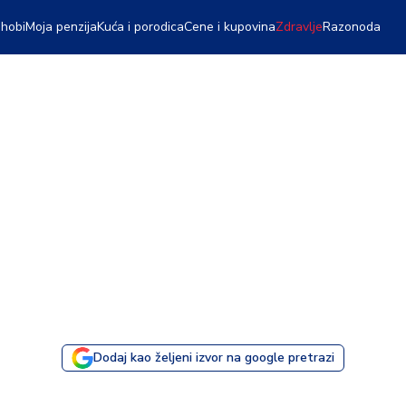
 hobi
Moja penzija
Kuća i porodica
Cene i kupovina
Zdravlje
Razonoda
Dodaj kao željeni izvor na google pretrazi