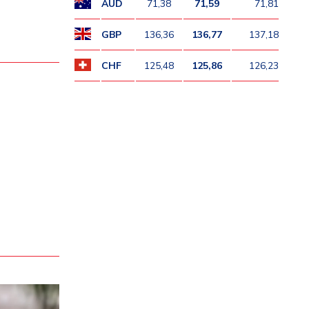
AUD
71,38
71,59
71,81
GBP
136,36
136,77
137,18
CHF
125,48
125,86
126,23