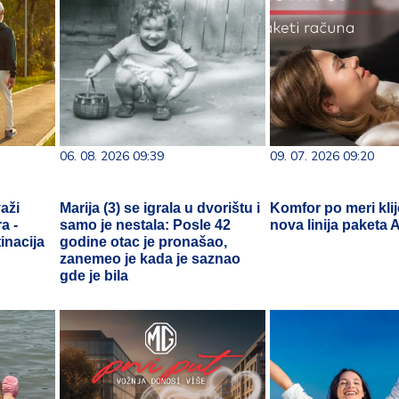
06. 08. 2026 09:39
09. 07. 2026 09:20
aži
Marija (3) se igrala u dvorištu i
Komfor po meri klij
a -
samo je nestala: Posle 42
nova linija paketa
inacija
godine otac je pronašao,
zanemeo je kada je saznao
gde je bila