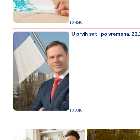
10:45
|
0
"U prvih sat i po vremena, 22
10:33
|
0