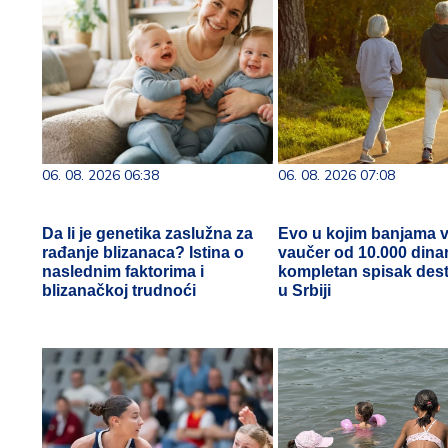
06. 08. 2026 06:38
06. 08. 2026 07:08
Da li je genetika zaslužna za
Evo u kojim banjama v
rađanje blizanaca? Istina o
vaučer od 10.000 dinar
naslednim faktorima i
kompletan spisak dest
blizanačkoj trudnoći
u Srbiji