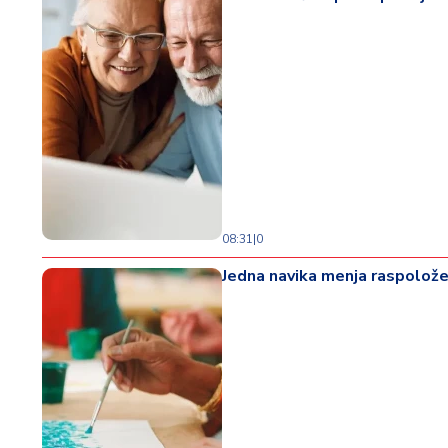
08:31
|
0
Jedna navika menja raspoložen