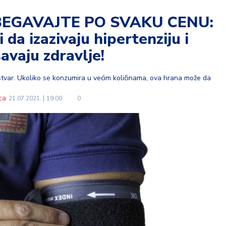
BEGAVAJTE PO SVAKU CENU:
 da izazivaju hipertenziju i
avaju zdravlje!
 stvar. Ukoliko se konzumira u većim količinama, ova hrana može da
ca
21.07.2021.
19:00
0