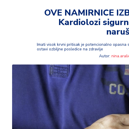
t
i
OVE NAMIRNICE IZ
Kardiolozi sigurni
M
oj
naruš
h
o
Imati visok krvni pritisak je potencionalno opasna
bi
ostavi ozbiljne posledice na zdravlje
Autor:
nina.arali
M
oj
a
p
e
n
zij
a
K
u