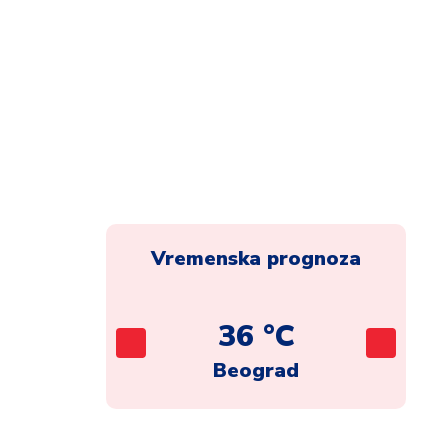
Vremenska prognoza
C
36 °C
ca
Beograd