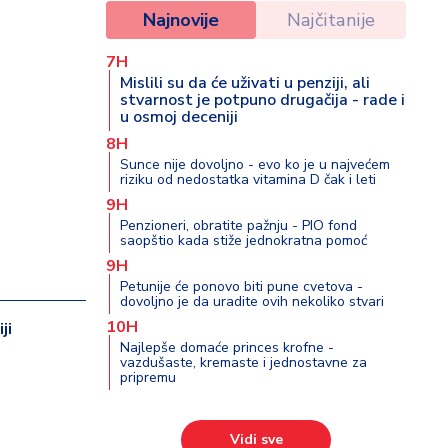
Najnovije
Najčitanije
7H
Mislili su da će uživati u penziji, ali
stvarnost je potpuno drugačija - rade i
u osmoj deceniji
8H
Sunce nije dovoljno - evo ko je u najvećem
riziku od nedostatka vitamina D čak i leti
9H
Penzioneri, obratite pažnju - PIO fond
saopštio kada stiže jednokratna pomoć
9H
Petunije će ponovo biti pune cvetova -
dovoljno je da uradite ovih nekoliko stvari
10H
ji
Najlepše domaće princes krofne -
vazdušaste, kremaste i jednostavne za
pripremu
Vidi sve