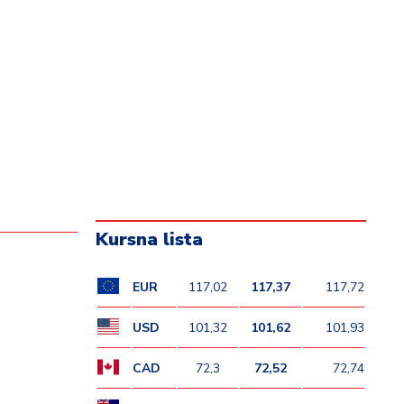
Kursna lista
EUR
117,02
117,37
117,72
USD
101,32
101,62
101,93
CAD
72,3
72,52
72,74