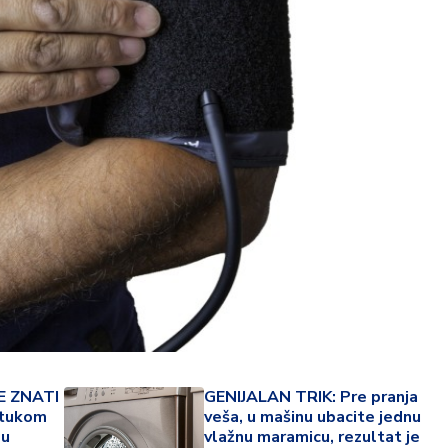
34 °
Lozni
E ZNATI
GENIJALAN TRIK: Pre pranja
stukom
veša, u mašinu ubacite jednu
 u
vlažnu maramicu, rezultat je