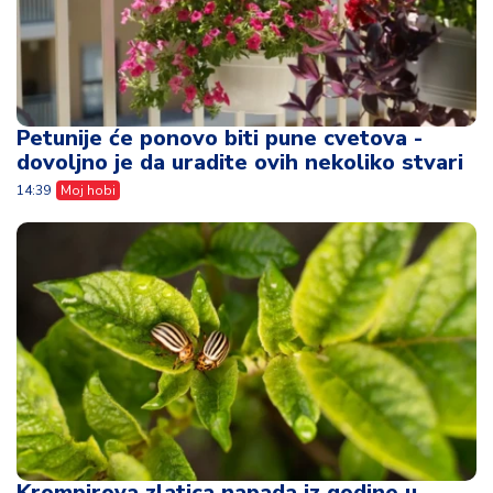
Petunije će ponovo biti pune cvetova -
dovoljno je da uradite ovih nekoliko stvari
14:39
Moj hobi
Krompirova zlatica napada iz godine u