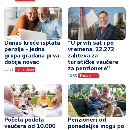
Danas kreće isplata
"U prvih sat i po
penzija - jedna
vremena, 22.272
grupa građana prva
zahteva za
dobija novac
turističke vaučere
za penzionere"
08:31
Tema dana
10:33
Tema dana
Počela podela
Penzioneri od
vaučera od 10.000
ponedeljka mogu po