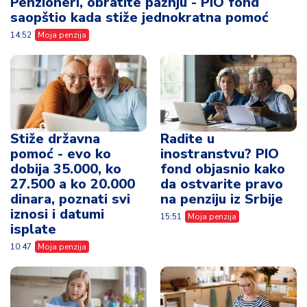
Penzioneri, obratite pažnju - PIO fond
saopštio kada stiže jednokratna pomoć
14:52
Moja penzija
Stiže državna
Radite u
pomoć - evo ko
inostranstvu? PIO
dobija 35.000, ko
fond objasnio kako
27.500 a ko 20.000
da ostvarite pravo
dinara, poznati svi
na penziju iz Srbije
iznosi i datumi
15:51
Moja penzija
isplate
10:47
Moja penzija