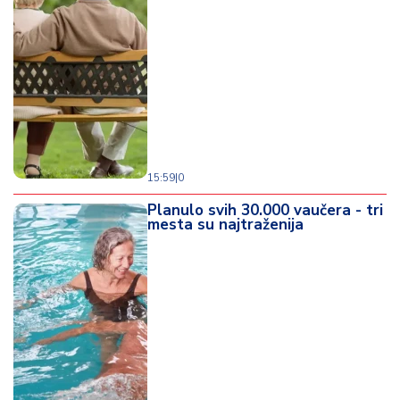
d
a
15:59
|
0
Planulo svih 30.000 vaučera - tri
mesta su najtraženija