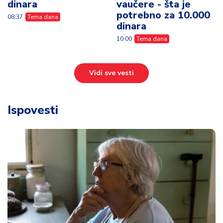
dinara
vaučere - šta je
potrebno za 10.000
08:37
Tema dana
dinara
10:00
Tema dana
Vidi sve vesti
Ispovesti