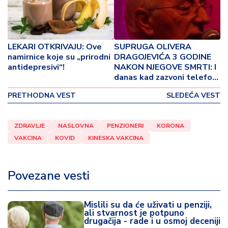
o
v
i
n
LEKARI OTKRIVAJU: Ove
SUPRUGA OLIVERA
a
namirnice koje su „prirodni
DRAGOJEVIĆA 3 GODINE
antidepresivi“!
NAKON NJEGOVE SMRTI: I
Z
danas kad zazvoni telefon,
d
mislim da me on zove!
r
PRETHODNA VEST
SLEDEĆA VEST
a
v
ZDRAVLJE
NASLOVNA
PENZIONERI
KORONA
lj
VAKCINA
KOVID
KINESKA VAKCINA
e
R
Povezane vesti
a
z
o
Mislili su da će uživati u penziji,
n
ali stvarnost je potpuno
drugačija - rade i u osmoj deceniji
o