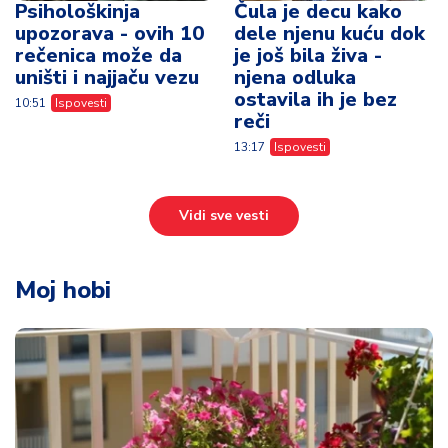
Psihološkinja
Čula je decu kako
upozorava - ovih 10
dele njenu kuću dok
rečenica može da
je još bila živa -
uništi i najjaču vezu
njena odluka
ostavila ih je bez
10:51
Ispovesti
reči
13:17
Ispovesti
Vidi sve vesti
Moj hobi