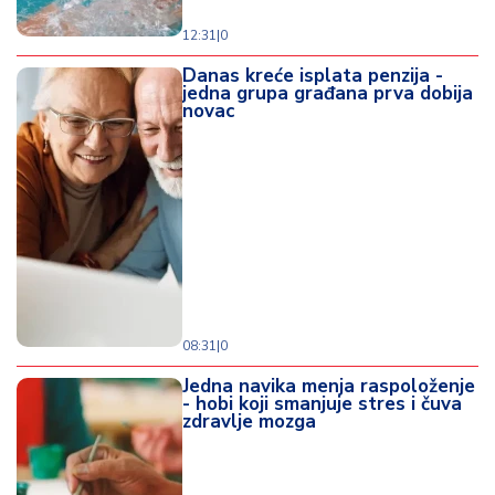
12:31
|
0
Danas kreće isplata penzija -
jedna grupa građana prva dobija
novac
08:31
|
0
Jedna navika menja raspoloženje
- hobi koji smanjuje stres i čuva
zdravlje mozga