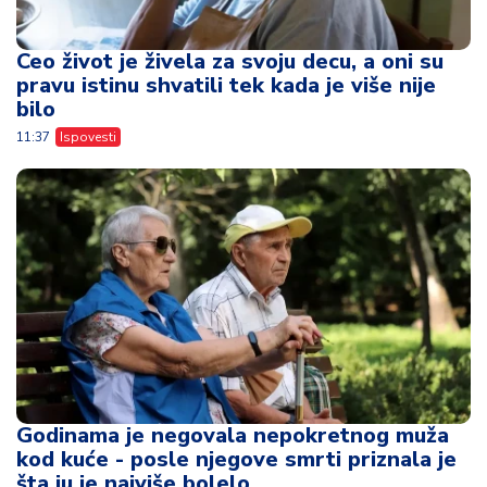
Ceo život je živela za svoju decu, a oni su
pravu istinu shvatili tek kada je više nije
bilo
11:37
Ispovesti
Godinama je negovala nepokretnog muža
kod kuće - posle njegove smrti priznala je
šta ju je najviše bolelo