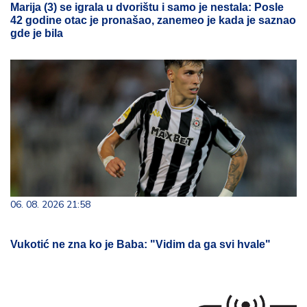
Marija (3) se igrala u dvorištu i samo je nestala: Posle
42 godine otac je pronašao, zanemeo je kada je saznao
gde je bila
06. 08. 2026 21:58
Vukotić ne zna ko je Baba: "Vidim da ga svi hvale"