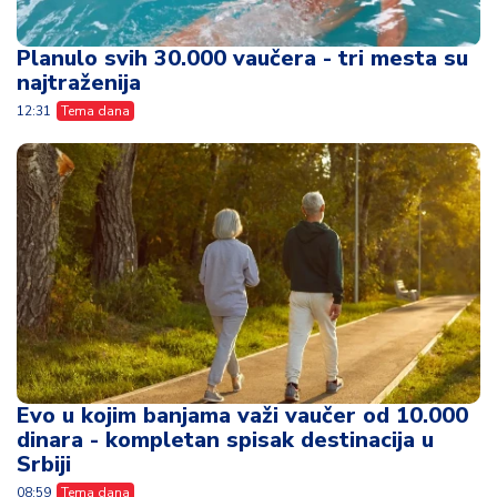
Planulo svih 30.000 vaučera - tri mesta su
najtraženija
12:31
Tema dana
Evo u kojim banjama važi vaučer od 10.000
dinara - kompletan spisak destinacija u
Srbiji
08:59
Tema dana