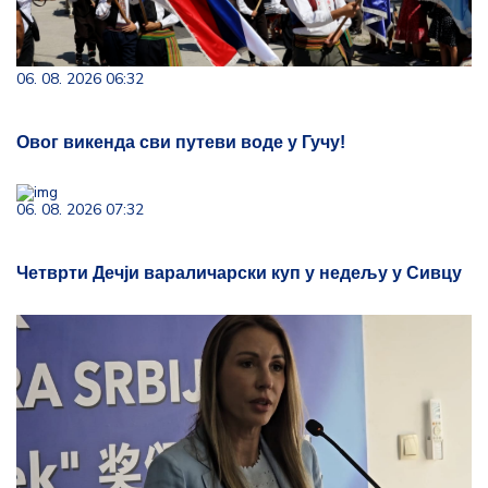
06. 08. 2026 06:32
Овог викенда сви путеви воде у Гучу!
06. 08. 2026 07:32
Четврти Дечји вараличарски куп у недељу у Сивцу