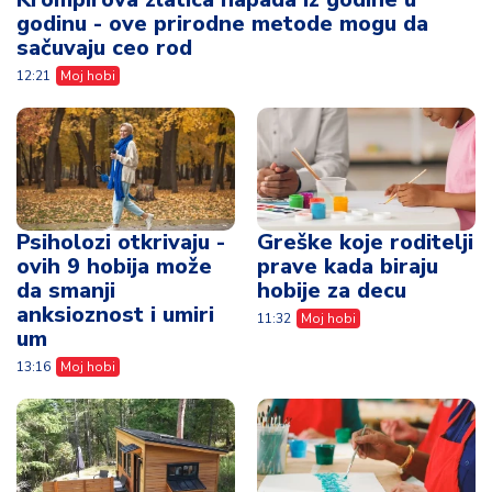
godinu - ove prirodne metode mogu da
sačuvaju ceo rod
12:21
Moj hobi
Psiholozi otkrivaju -
Greške koje roditelji
ovih 9 hobija može
prave kada biraju
da smanji
hobije za decu
anksioznost i umiri
11:32
Moj hobi
um
13:16
Moj hobi