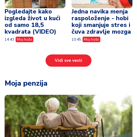
Pogledajte kako
Jedna navika menja
izgleda život u kući
raspoloženje - hobi
od samo 18,5
koji smanjuje stres i
kvadrata (VIDEO)
čuva zdravlje mozga
14:43
Moj hobi
10:45
Moj hobi
Vidi sve vesti
Moja penzija