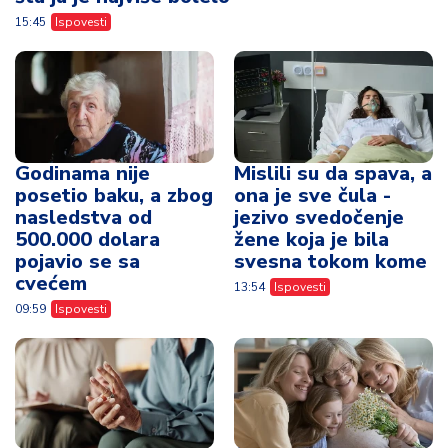
15:45
Ispovesti
Godinama nije
Mislili su da spava, a
posetio baku, a zbog
ona je sve čula -
nasledstva od
jezivo svedočenje
500.000 dolara
žene koja je bila
pojavio se sa
svesna tokom kome
cvećem
13:54
Ispovesti
09:59
Ispovesti