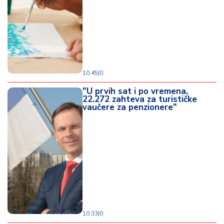
10:45
|
0
"U prvih sat i po vremena,
22.272 zahteva za turističke
vaučere za penzionere"
10:33
|
0