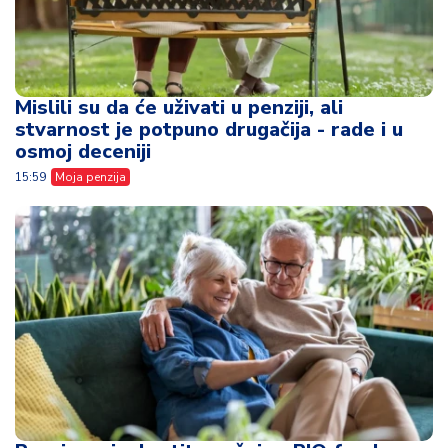
Mislili su da će uživati u penziji, ali
stvarnost je potpuno drugačija - rade i u
osmoj deceniji
15:59
Moja penzija