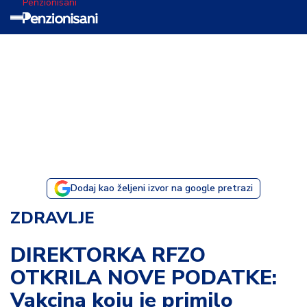
Penzionisani
T
e
m
a
d
a
n
a
Dodaj kao željeni izvor na google pretrazi
I
ZDRAVLJE
s
p
DIREKTORKA RFZO
o
OTKRILA NOVE PODATKE:
v
e
Vakcina koju je primilo
s