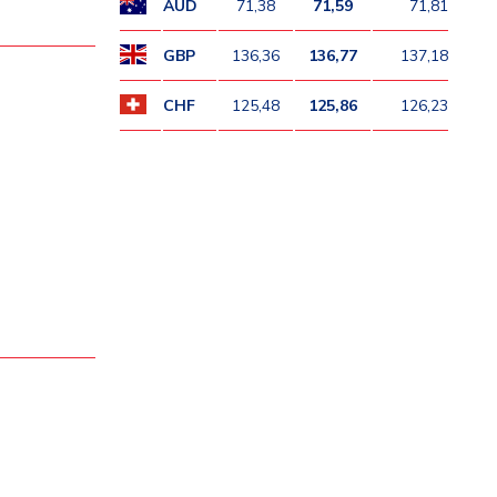
AUD
71,38
71,59
71,81
GBP
136,36
136,77
137,18
CHF
125,48
125,86
126,23