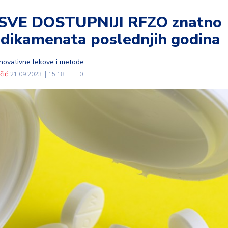
SVE DOSTUPNIJI RFZO znatno
medikamenata poslednjih godina
novativne lekove i metode.
čić
21.09.2023.
15:18
0