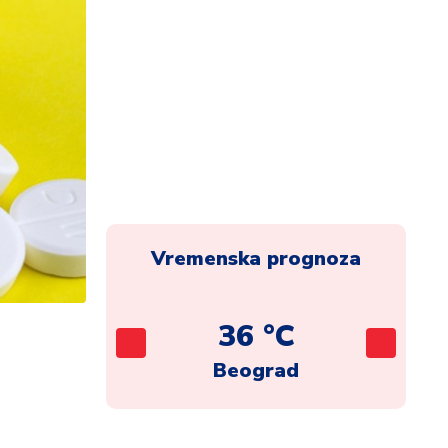
Vremenska prognoza
C
36 °C
ca
Beograd