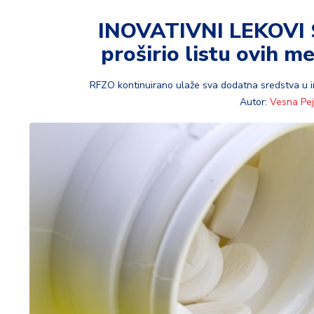
t
i
INOVATIVNI LEKOVI 
proširio listu ovih 
M
oj
h
RFZO kontinuirano ulaže sva dodatna sredstva u i
o
Autor:
Vesna Pej
bi
M
oj
a
p
e
n
zij
a
K
u