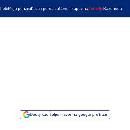
 hobi
Moja penzija
Kuća i porodica
Cene i kupovina
Zdravlje
Razonoda
Dodaj kao željeni izvor na google pretrazi