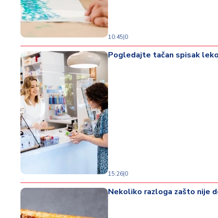
d
a
10:45
|
0
Pogledajte tačan spisak lekov
15:26
|
0
Nekoliko razloga zašto nije 