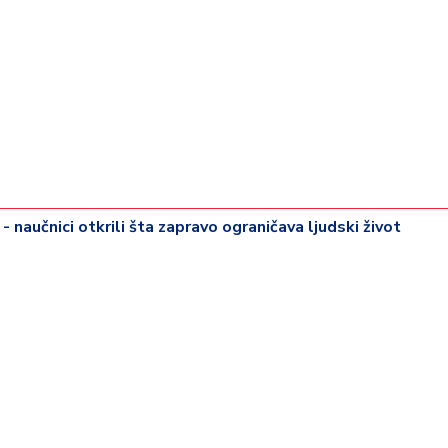
- naučnici otkrili šta zapravo ograničava ljudski život