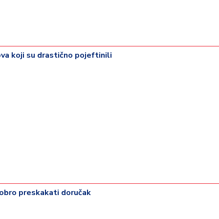
a koji su drastično pojeftinili
dobro preskakati doručak