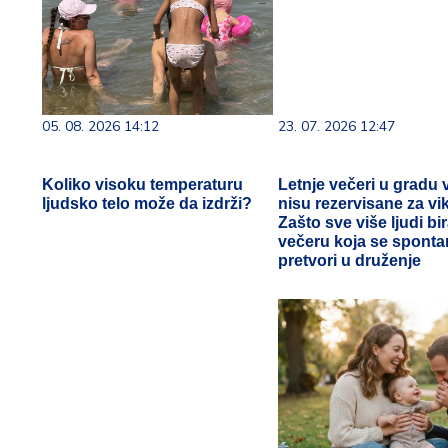
05. 08. 2026 14:12
23. 07. 2026 12:47
Koliko visoku temperaturu
Letnje večeri u gradu 
ljudsko telo može da izdrži?
nisu rezervisane za vi
Zašto sve više ljudi bi
večeru koja se spont
pretvori u druženje