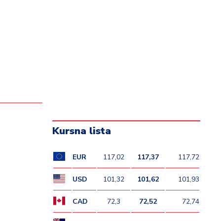
Kursna lista
EUR
117,02
117,37
117,72
USD
101,32
101,62
101,93
CAD
72,3
72,52
72,74