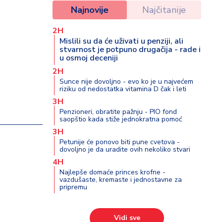
Najnovije
Najčitanije
2H
Mislili su da će uživati u penziji, ali
stvarnost je potpuno drugačija - rade i
u osmoj deceniji
2H
Sunce nije dovoljno - evo ko je u najvećem
riziku od nedostatka vitamina D čak i leti
3H
Penzioneri, obratite pažnju - PIO fond
saopštio kada stiže jednokratna pomoć
3H
Petunije će ponovo biti pune cvetova -
dovoljno je da uradite ovih nekoliko stvari
4H
Najlepše domaće princes krofne -
vazdušaste, kremaste i jednostavne za
pripremu
Vidi sve