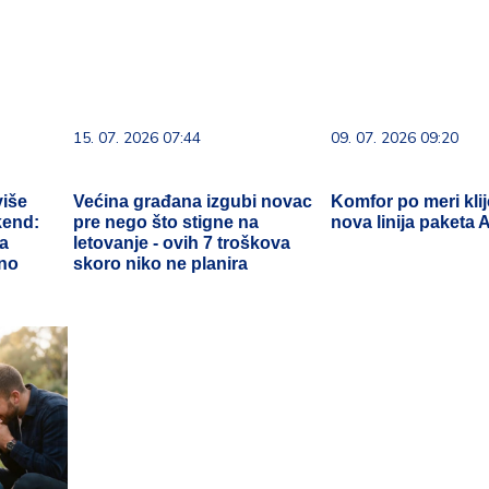
15. 07. 2026 07:44
09. 07. 2026 09:20
više
Većina građana izgubi novac
Komfor po meri klij
kend:
pre nego što stigne na
nova linija paketa
ra
letovanje - ovih 7 troškova
ano
skoro niko ne planira