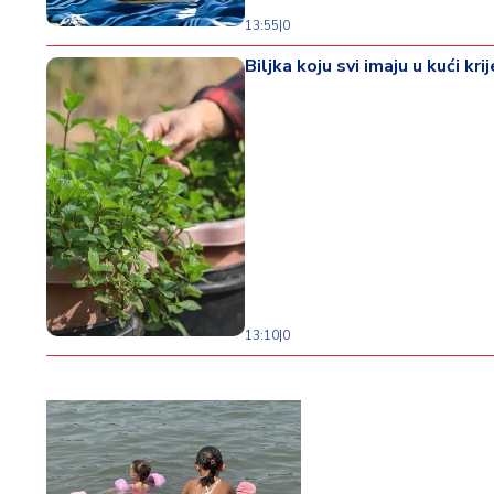
13:55
|
0
Biljka koju svi imaju u kući k
13:10
|
0