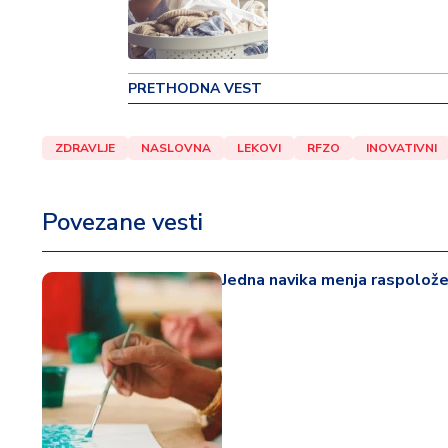
v
i
n
a
PRETHODNA VEST
Z
ZDRAVLJE
NASLOVNA
LEKOVI
RFZO
INOVATIVNI
d
r
a
Povezane vesti
v
lj
e
Jedna navika menja raspoložen
R
a
z
o
n
o