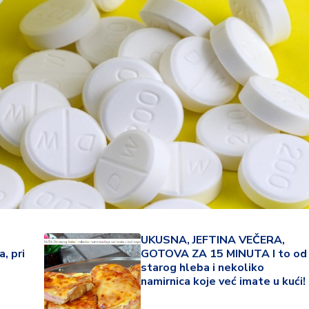
34 °
UKUSNA, JEFTINA VEČERA,
, pri
GOTOVA ZA 15 MINUTA I to od
Lozni
starog hleba i nekoliko
namirnica koje već imate u kući!