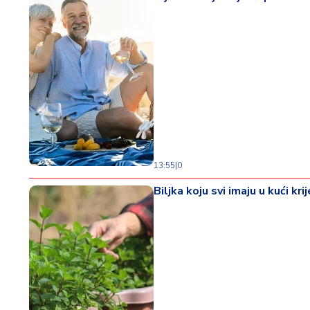
13:55
|
0
Biljka koju svi imaju u kući k