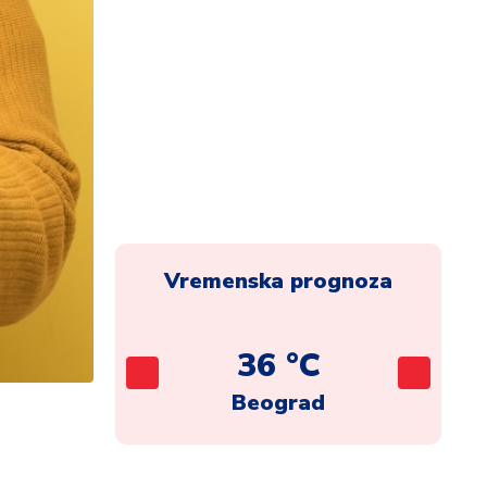
Vremenska prognoza
C
36 °C
ca
Beograd