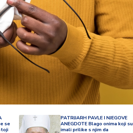
34 °
Lozni
A
PATRIJARH PAVLE I NJEGOVE
će se
ANEGDOTE Blago onima koji su
toji
imali prilike s njim da