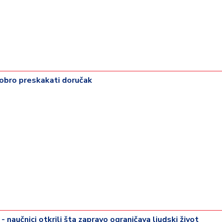
dobro preskakati doručak
- naučnici otkrili šta zapravo ograničava ljudski život