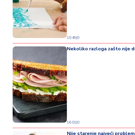
d
a
10:45
|
0
Nekoliko razloga zašto nije 
16:01
|
0
Nije starenje najveći problem 