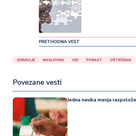
v
i
n
a
Z
PRETHODNA VEST
d
r
a
ZDRAVLJE
NASLOVNA
VID
PORAST
OŠTEĆENJA
v
lj
e
Povezane vesti
R
Jedna navika menja raspoložen
a
z
o
n
o