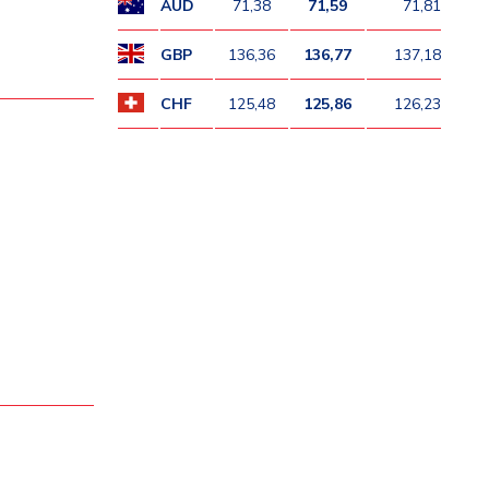
AUD
71,38
71,59
71,81
GBP
136,36
136,77
137,18
CHF
125,48
125,86
126,23