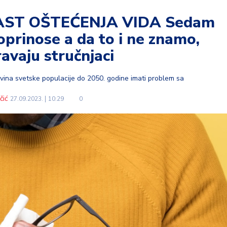
ST OŠTEĆENJA VIDA Sedam
oprinose a da to i ne znamo,
avaju stručnjaci
ovina svetske populacije do 2050. godine imati problem sa
čić
27.09.2023.
10:29
0