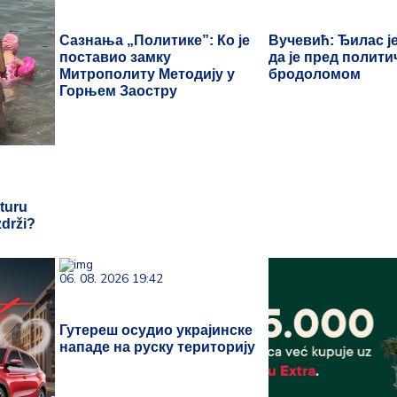
Сазнања „Политике”: Ко је
Вучевић: Ђилас ј
поставио замку
да је пред полит
Митрополиту Методију у
бродоломом
Горњем Заостру
turu
zdrži?
06. 08. 2026 19:42
Гутереш осудио украјинске
нападе на руску територију