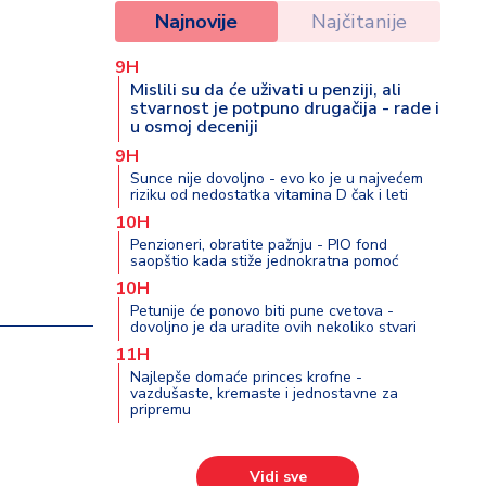
Najnovije
Najčitanije
9H
Mislili su da će uživati u penziji, ali
stvarnost je potpuno drugačija - rade i
u osmoj deceniji
9H
Sunce nije dovoljno - evo ko je u najvećem
riziku od nedostatka vitamina D čak i leti
10H
Penzioneri, obratite pažnju - PIO fond
saopštio kada stiže jednokratna pomoć
10H
Petunije će ponovo biti pune cvetova -
dovoljno je da uradite ovih nekoliko stvari
11H
Najlepše domaće princes krofne -
vazdušaste, kremaste i jednostavne za
pripremu
Vidi sve