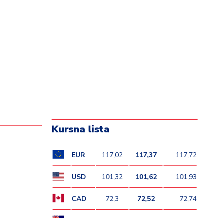
Kursna lista
EUR
117,02
117,37
117,72
USD
101,32
101,62
101,93
CAD
72,3
72,52
72,74