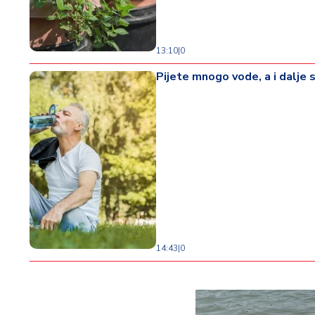
13:10
|
0
Pijete mnogo vode, a i dalje s
14:43
|
0