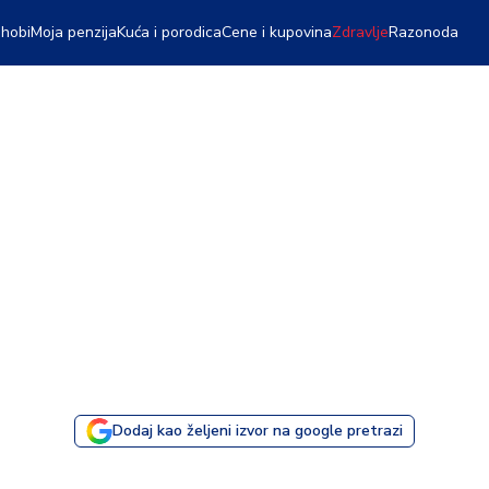
 hobi
Moja penzija
Kuća i porodica
Cene i kupovina
Zdravlje
Razonoda
Dodaj kao željeni izvor na google pretrazi