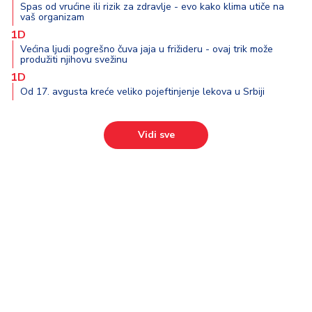
Spas od vrućine ili rizik za zdravlje - evo kako klima utiče na
vaš organizam
1D
Većina ljudi pogrešno čuva jaja u frižideru - ovaj trik može
produžiti njihovu svežinu
1D
Od 17. avgusta kreće veliko pojeftinjenje lekova u Srbiji
Vidi sve