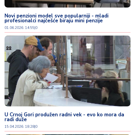
u
ć
a
Novi penzioni model sve popularniji - mladi
profesionalci najčešće biraju mini penzije
i
p
01.06.2026. 14:55
|
0
o
r
o
d
ic
a
C
e
n
e
i
U Crnoj Gori produžen radni vek - evo ko mora da
k
radi duže
u
15.04.2026. 18:28
|
0
p