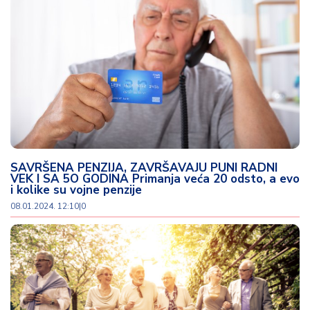
SAVRŠENA PENZIJA, ZAVRŠAVAJU PUNI RADNI
VEK I SA 5O GODINA Primanja veća 20 odsto, a evo
i kolike su vojne penzije
08.01.2024. 12:10
|
0