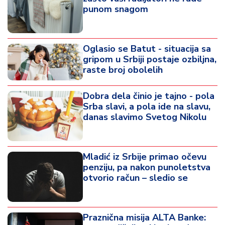
punom snagom
Oglasio se Batut - situacija sa
gripom u Srbiji postaje ozbiljna,
raste broj obolelih
Dobra dela činio je tajno - pola
Srba slavi, a pola ide na slavu,
danas slavimo Svetog Nikolu
Mladić iz Srbije primao očevu
penziju, pa nakon punoletstva
otvorio račun – sledio se
Praznična misija ALTA Banke: