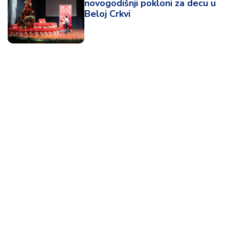
novogodišnji pokloni za decu u
Beloj Crkvi