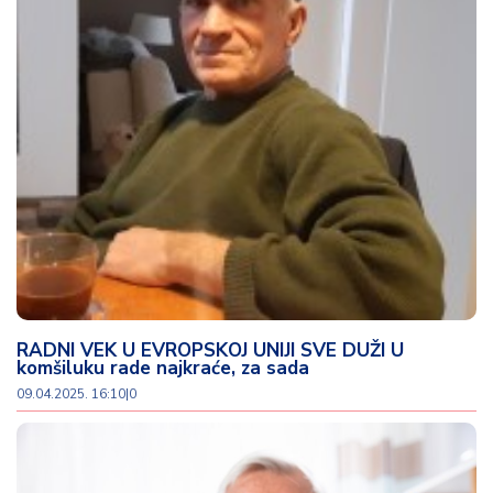
d
a
RADNI VEK U EVROPSKOJ UNIJI SVE DUŽI U
komšiluku rade najkraće, za sada
09.04.2025. 16:10
|
0