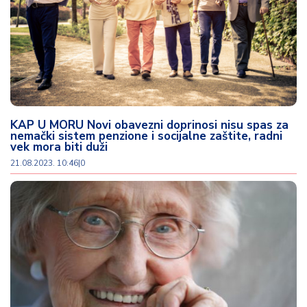
KAP U MORU Novi obavezni doprinosi nisu spas za
nemački sistem penzione i socijalne zaštite, radni
vek mora biti duži
21.08.2023. 10:46
|
0