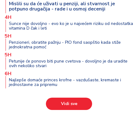
o
Mislili su da će uživati u penziji, ali stvarnost je
v
potpuno drugačija - rade i u osmoj deceniji
i
4H
n
Sunce nije dovoljno - evo ko je u najvećem riziku od nedostatka
a
vitamina D čak i leti
5H
Penzioneri, obratite pažnju - PIO fond saopštio kada stiže
Z
jednokratna pomoć
d
5H
r
Petunije će ponovo biti pune cvetova - dovoljno je da uradite
a
ovih nekoliko stvari
v
6H
lj
Najlepše domaće princes krofne - vazdušaste, kremaste i
e
jednostavne za pripremu
R
Vidi sve
a
z
o
n
o