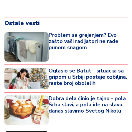
Ostale vesti
Problem sa grejanjem? Evo
zašto vaši radijatori ne rade
punom snagom
Oglasio se Batut - situacija sa
gripom u Srbiji postaje ozbiljna,
raste broj obolelih
Dobra dela činio je tajno - pola
Srba slavi, a pola ide na slavu,
danas slavimo Svetog Nikolu