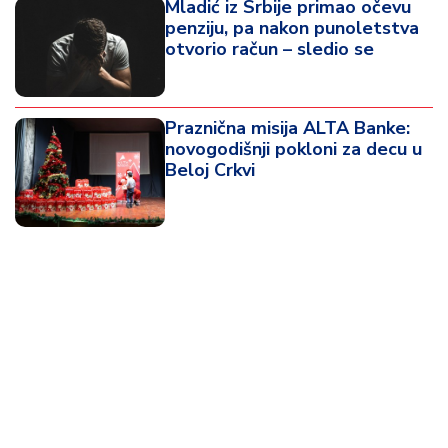
Mladić iz Srbije primao očevu
penziju, pa nakon punoletstva
otvorio račun – sledio se
Praznična misija ALTA Banke:
novogodišnji pokloni za decu u
Beloj Crkvi