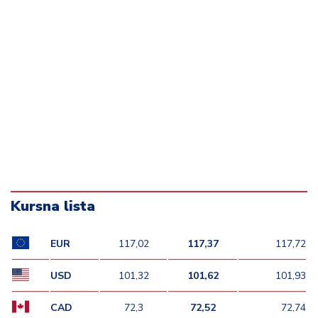
d
a
Kursna lista
EUR
117,02
117,37
117,72
USD
101,32
101,62
101,93
CAD
72,3
72,52
72,74