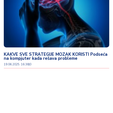
t
i
M
oj
h
o
bi
KAKVE SVE STRATEGIJE MOZAK KORISTI Podseća
M
na kompjuter kada rešava probleme
oj
19.06.2025. 16:38
|
0
a
p
e
n
zij
a
K