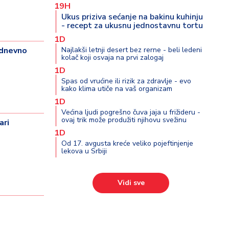
19H
Ukus priziva sećanje na bakinu kuhinju
- recept za ukusnu jednostavnu tortu
1D
 dnevno
Najlakši letnji desert bez rerne - beli ledeni
kolač koji osvaja na prvi zalogaj
1D
Spas od vrućine ili rizik za zdravlje - evo
kako klima utiče na vaš organizam
1D
Većina ljudi pogrešno čuva jaja u frižideru -
ovaj trik može produžiti njihovu svežinu
ari
1D
Od 17. avgusta kreće veliko pojeftinjenje
lekova u Srbiji
Vidi sve