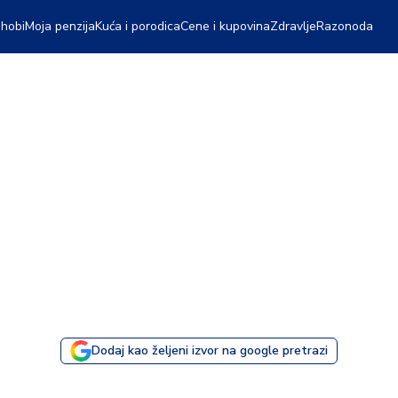
 hobi
Moja penzija
Kuća i porodica
Cene i kupovina
Zdravlje
Razonoda
Dodaj kao željeni izvor na google pretrazi