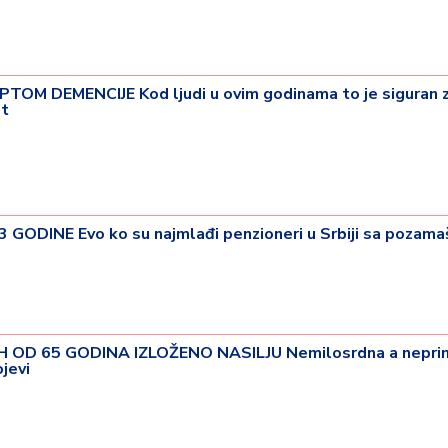
M DEMENCIJE Kod ljudi u ovim godinama to je siguran 
st
GODINE Evo ko su najmlađi penzioneri u Srbiji sa pozama
H OD 65 GODINA IZLOŽENO NASILJU Nemilosrdna a nepri
jevi