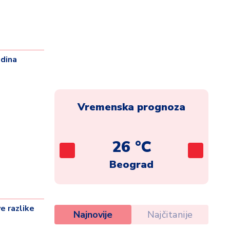
odina
Vremenska prognoza
C
26 °C
ca
Beograd
 razlike
Najnovije
Najčitanije