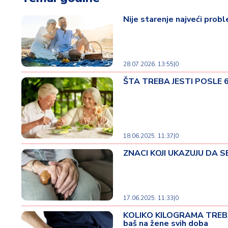
t
i
Nije starenje najveći probl
M
oj
h
28.07.2026. 13:55
|
0
o
ŠTA TREBA JESTI POSLE 60
bi
M
oj
a
18.06.2025. 11:37
|
0
p
ZNACI KOJI UKAZUJU DA SE
e
n
zij
a
17.06.2025. 11:33
|
0
K
KOLIKO KILOGRAMA TREBA
baš na žene svih doba
u