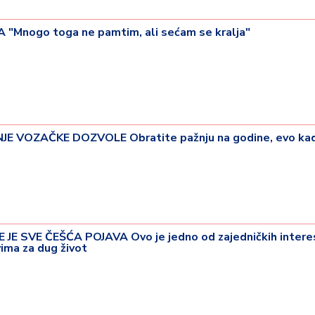
"Mnogo toga ne pamtim, ali sećam se kralja"
 VOZAČKE DOZVOLE Obratite pažnju na godine, evo ka
E SVE ČEŠĆA POJAVA Ovo je jedno od zajedničkih intere
ima za dug život