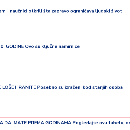
em - naučnici otkrili šta zapravo ograničava ljudski život
. GODINE Ovo su ključne namirnice
 LOŠE HRANITE Posebno su izraženi kod starijih osoba
 DA IMATE PREMA GODINAMA Pogledajte ovu tabelu, od