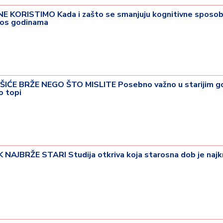
ORISTIMO Kada i zašto se smanjuju kognitivne sposobn
kos godinama
IĆE BRŽE NEGO ŠTO MISLITE Posebno važno u starijim g
o topi
BRŽE STARI Studija otkriva koja starosna dob je najkri