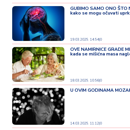
GUBIMO SAMO ONO ŠTO NE K
kako se mogu očuvati upr
19.03.2025. 14:54
|
0
OVE NAMIRNICE GRADE MIŠ
kada se mišićna masa nagl
18.03.2025. 10:56
|
0
U OVIM GODINAMA MOZAK NAJ
14.03.2025. 11:12
|
0