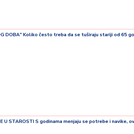
OBA" Koliko često treba da se tuširaju stariji od 65 g
22 °
Lozni
U STAROSTI S godinama menjaju se potrebe i navike, ove