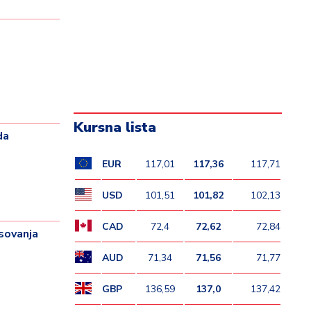
Kursna lista
da
EUR
117,01
117,36
117,71
USD
101,51
101,82
102,13
CAD
72,4
72,62
72,84
sovanja
AUD
71,34
71,56
71,77
GBP
136,59
137,0
137,42