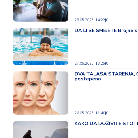
v
i
n
28.05.2025. 14:22
|
0
a
DA LI SE SMEJETE Brojne s
Z
d
r
a
27.05.2025. 13:25
|
0
v
DVA TALASA STARENJA, OV
lj
postepeno
e
R
a
z
26.05.2025. 11:40
|
0
o
KAKO DA DOŽIVITE STOTU Je
n
o