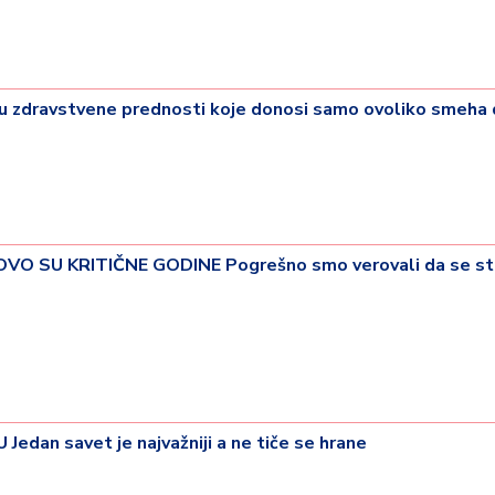
u zdravstvene prednosti koje donosi samo ovoliko smeha
O SU KRITIČNE GODINE Pogrešno smo verovali da se st
dan savet je najvažniji a ne tiče se hrane