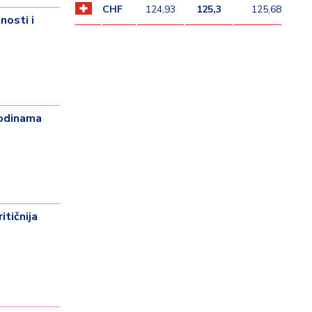
CHF
124,93
125,3
125,68
osti i
odinama
tičnija