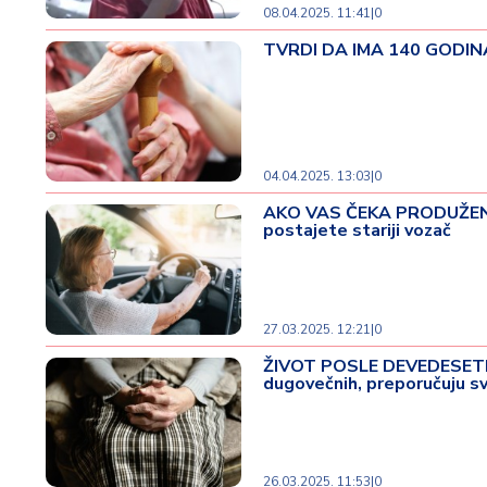
08.04.2025. 11:41
|
0
TVRDI DA IMA 140 GODINA 
04.04.2025. 13:03
|
0
AKO VAS ČEKA PRODUŽENJE
postajete stariji vozač
27.03.2025. 12:21
|
0
ŽIVOT POSLE DEVEDESETE J
dugovečnih, preporučuju sv
26.03.2025. 11:53
|
0