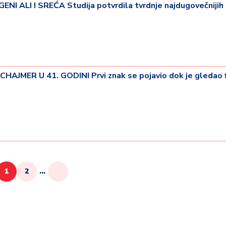
I ALI I SREĆA Studija potvrdila tvrdnje najdugovečnijih 
JMER U 41. GODINI Prvi znak se pojavio dok je gledao 
1
2
...