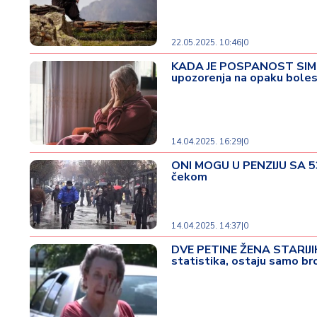
d
a
22.05.2025. 10:46
|
0
KADA JE POSPANOST SIMPTO
upozorenja na opaku bole
14.04.2025. 16:29
|
0
ONI MOGU U PENZIJU SA 53 
čekom
14.04.2025. 14:37
|
0
DVE PETINE ŽENA STARIJI
statistika, ostaju samo bro