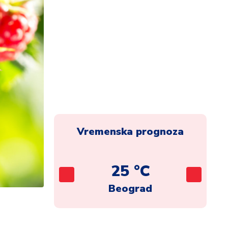
Vremenska prognoza
C
25 °C
ca
Beograd