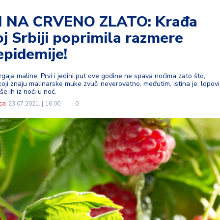
 NA CRVENO ZLATO: Krađa
j Srbiji poprimila razmere
epidemije!
gaja maline. Prvi i jedini put ove godine ne spava noćima zato što,
ji znaju malinarske muke zvuči neverovatno, međutim, istina je: lopovi
e ih iz noći u noć.
ca
23.07.2021.
16:00
0