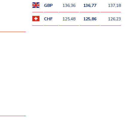
GBP
136,36
136,77
137,18
CHF
125,48
125,86
126,23