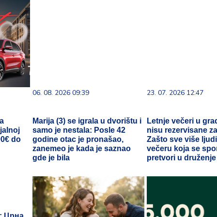
06. 08. 2026 09:39
23. 07. 2026 12:47
ja
Marija (3) se igrala u dvorištu i
Letnje večeri u gra
jalnoj
samo je nestala: Posle 42
nisu rezervisane za
90€ do
godine otac je pronašao,
Zašto sve više ljudi
zanemeo je kada je saznao
večeru koja se sp
gde je bila
pretvori u druženje
: Црна