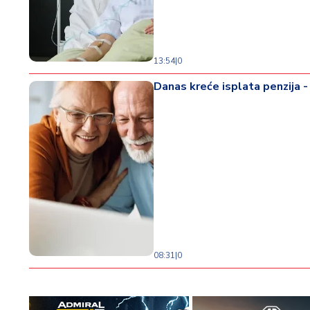
13:54
|
0
Danas kreće isplata penzija -
08:31
|
0