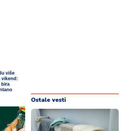
du više
 vikend:
 bira
ontano
Ostale vesti