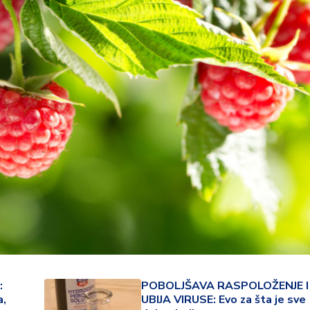
23 °
Lozni
:
POBOLJŠAVA RASPOLOŽENJE I
a,
UBIJA VIRUSE: Evo za šta je sve