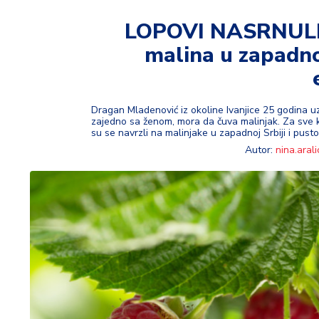
t
i
LOPOVI NASRNULI
malina u zapadno
M
oj
h
o
Dragan Mladenović iz okoline Ivanjice 25 godina uz
bi
zajedno sa ženom, mora da čuva malinjak. Za sve ko
su se navrzli na malinjake u zapadnoj Srbiji i pustoš
Autor:
nina.arali
M
oj
a
p
e
n
zij
a
K
u