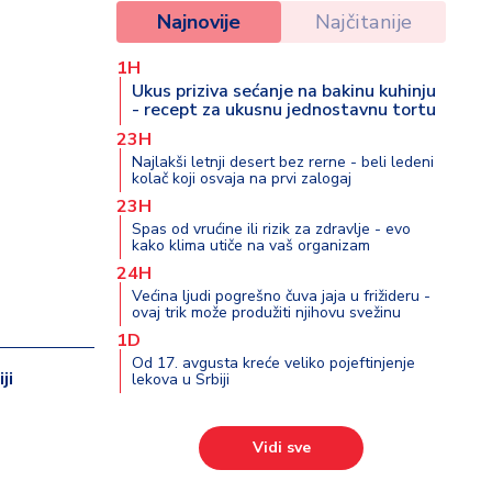
Najnovije
Najčitanije
1H
Ukus priziva sećanje na bakinu kuhinju
- recept za ukusnu jednostavnu tortu
23H
Najlakši letnji desert bez rerne - beli ledeni
kolač koji osvaja na prvi zalogaj
23H
Spas od vrućine ili rizik za zdravlje - evo
kako klima utiče na vaš organizam
24H
Većina ljudi pogrešno čuva jaja u frižideru -
ovaj trik može produžiti njihovu svežinu
1D
Od 17. avgusta kreće veliko pojeftinjenje
ji
lekova u Srbiji
Vidi sve