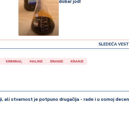
dobar jod!
SLEDEĆA VEST
KRIMINAL
MALINE
BRANJE
KRANJE
iji, ali stvarnost je potpuno drugačija - rade i u osmoj deceni