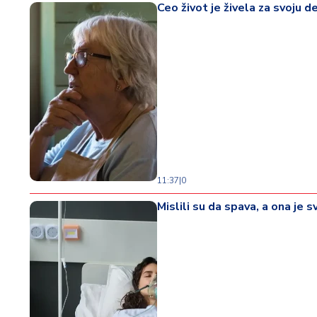
Ceo život je živela za svoju de
11:37
|
0
Mislili su da spava, a ona je