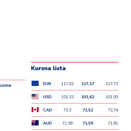
Kursna lista
EUR
117,02
117,37
117,72
m kome
USD
101,32
101,62
101,93
CAD
72,3
72,52
72,74
AUD
71,38
71,59
71,81