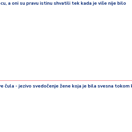
cu, a oni su pravu istinu shvatili tek kada je više nije bilo
 sve čula - jezivo svedočenje žene koja je bila svesna toko