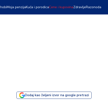
 hobi
Moja penzija
Kuća i porodica
Cene i kupovina
Zdravlje
Razonoda
Dodaj kao željeni izvor na google pretrazi