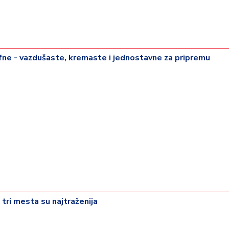
ne - vazdušaste, kremaste i jednostavne za pripremu
 tri mesta su najtraženija