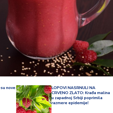
22 °
 su nove
LOPOVI NASRNULI NA
CRVENO ZLATO: Krađa malina
Lozni
u zapadnoj Srbiji poprimila
razmere epidemije!