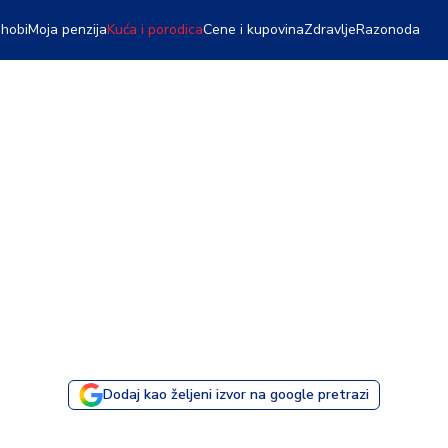
 hobi
Moja penzija
Kuća i porodica
Cene i kupovina
Zdravlje
Razonoda
Dodaj kao željeni izvor na google pretrazi