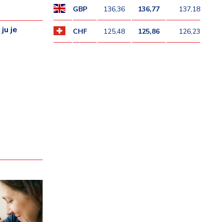
GBP
136,36
136,77
137,18
ju je
CHF
125,48
125,86
126,23