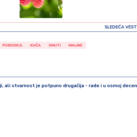
SLEDEĆA VEST
PORODICA
KUĆA
SMUTI
MALINE
iji, ali stvarnost je potpuno drugačija - rade i u osmoj deceni