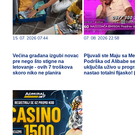
15. 07. 2026 07:44
07. 08. 2026 22:58
Većina građana izgubi novac
Pljuvali ste Maju sa M
pre nego što stigne na
Podrška od Alibabe s
letovanje - ovih 7 troškova
uključila uživo u prog
skoro niko ne planira
nastao totalni fijasko!