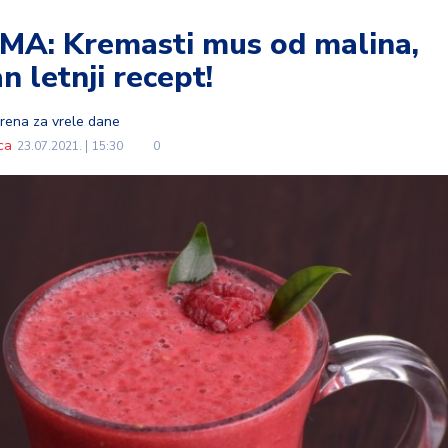
A: Kremasti mus od malina,
n letnji recept!
orena za vrele dane
ca
23.07.2021.
15:30
0