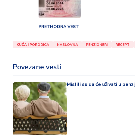
o
v
i
n
PRETHODNA VEST
a
KUĆA I PORODICA
NASLOVNA
PENZIONERI
RECEPT
Z
d
r
Povezane vesti
a
v
lj
Mislili su da će uživati u penz
e
R
a
z
o
n