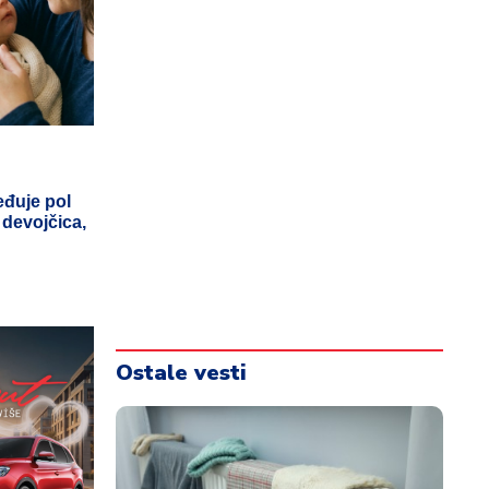
eđuje pol
 devojčica,
Ostale vesti