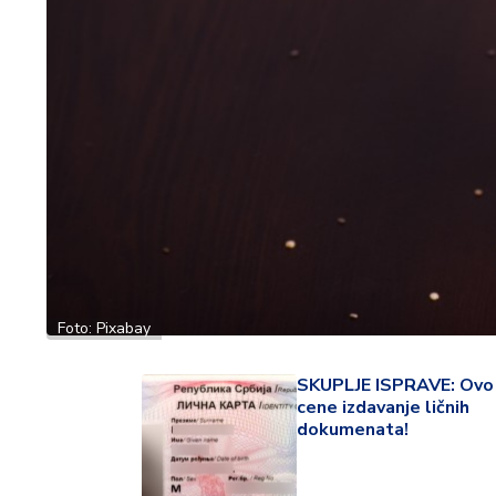
ć
a
i
p
o
r
o
d
i
c
a
C
Foto: Pixabay
e
n
SKUPLJE ISPRAVE: Ovo
e
cene izdavanje ličnih
i
dokumenata!
k
u
p