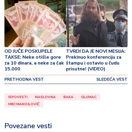
o
v
i
n
a
Z
d
OD JUČE POSKUPELE
TVRDI DA JE NOVI MESIJA:
r
TAKSE: Neke otišle gore
Prekinuo konferenciju za
a
za 10 dinara, a neke za čak
štampu i ostavio u čudu
v
15.000
prisutne! (VIDEO)
lj
PRETHODNA VEST
SLEDEĆA VEST
e
R
ISPOVESTI
NASLOVNA
BAKA
GLUMAC
a
MIKI MANOJLOVIĆ
z
o
n
Povezane vesti
o