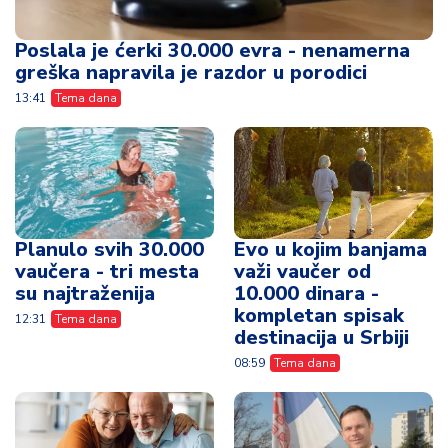
Poslala je ćerki 30.000 evra - nenamerna
greška napravila je razdor u porodici
13:41
Tema dana
Planulo svih 30.000
Evo u kojim banjama
vaučera - tri mesta
važi vaučer od
su najtraženija
10.000 dinara -
kompletan spisak
12:31
Tema dana
destinacija u Srbiji
08:59
Tema dana