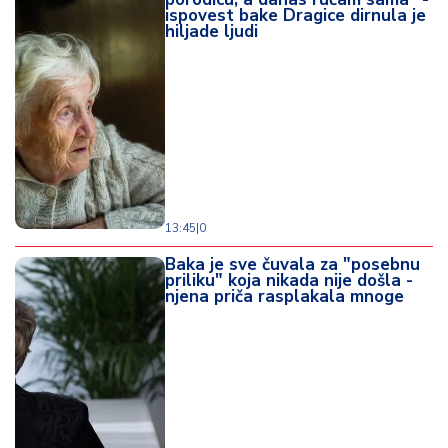
ispovest bake Dragice dirnula je
hiljade ljudi
13:45
|
0
Baka je sve čuvala za "posebnu
priliku" koja nikada nije došla -
njena priča rasplakala mnoge