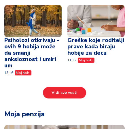
Psiholozi otkrivaju -
Greške koje roditelji
ovih 9 hobija može
prave kada biraju
da smanji
hobije za decu
anksioznost i umiri
11:32
Moj hobi
um
13:16
Moj hobi
Vidi sve vesti
Moja penzija