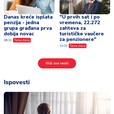
Danas kreće isplata
"U prvih sat i po
penzija - jedna
vremena, 22.272
grupa građana prva
zahteva za
dobija novac
turističke vaučere
za penzionere"
08:31
Tema dana
10:33
Tema dana
Vidi sve vesti
Ispovesti