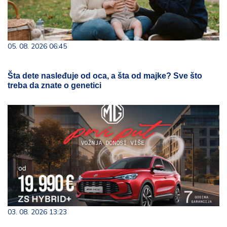
05. 08. 2026 06:45
Šta dete nasleđuje od oca, a šta od majke? Sve što
treba da znate o genetici
03. 08. 2026 13:23