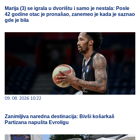
Marija (3) se igrala u dvorištu i samo je nestala: Posle
42 godine otac je pronašao, zanemeo je kada je saznao
gde je bila
09. 08. 2026 10:22
Zanimljiva naredna destinacija: Bivši košarkaš
Partizana napušta Evroligu