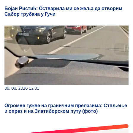
Бојан Ристић: Остварила ми се жеља да отворим
Сабор трубача у Гучи
09. 08. 2026 12:01
Огромне гужве на граничним прелазима: Стпљење
и опрез и на Златиборском путу (фото)