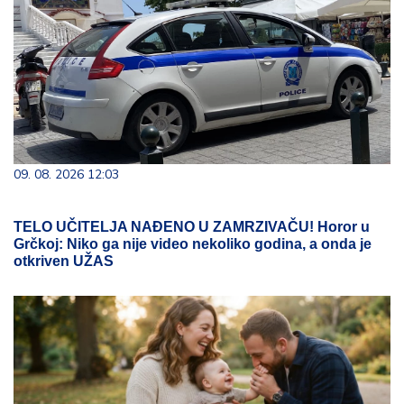
09. 08. 2026 12:03
TELO UČITELJA NAĐENO U ZAMRZIVAČU! Horor u
Grčkoj: Niko ga nije video nekoliko godina, a onda je
otkriven UŽAS