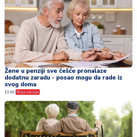
Žene u penziji sve češće pronalaze
dodatnu zaradu - posao mogu da rade iz
svog doma
13:30
Moja penzija