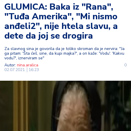
GLUMICA: Baka iz "Rana",
t
i
"Tuđa Amerika", "Mi nismo
anđeli2", nije htela slavu, a
M
oj
dete da joj se drogira
h
o
Za slavnog sina je govorila da je toliko skroman da je nervira: "Ja
bi
ga pitam: 'Šta ćeš, sine, da kupi majka?', a on kaže: 'Vodu'. 'Kakvu
vodu?', iznerviram se"
Autor:
nina.aralica
0
M
02.07.2021.
16:23
oj
a
p
e
n
zij
a
K