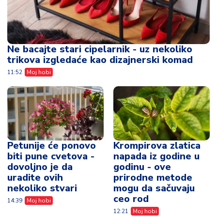
Ne bacajte stari cipelarnik - uz nekoliko
trikova izgledaće kao dizajnerski komad
11:52
Moj hobi
Petunije će ponovo
Krompirova zlatica
biti pune cvetova -
napada iz godine u
dovoljno je da
godinu - ove
uradite ovih
prirodne metode
nekoliko stvari
mogu da sačuvaju
ceo rod
14:39
Moj hobi
12:21
Moj hobi