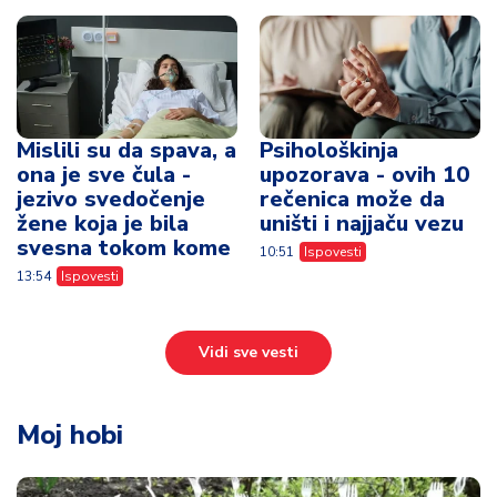
Mislili su da spava, a
Psihološkinja
ona je sve čula -
upozorava - ovih 10
jezivo svedočenje
rečenica može da
žene koja je bila
uništi i najjaču vezu
svesna tokom kome
10:51
Ispovesti
13:54
Ispovesti
Vidi sve vesti
Moj hobi