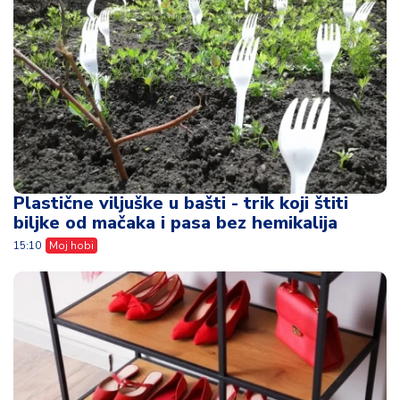
Plastične viljuške u bašti - trik koji štiti
biljke od mačaka i pasa bez hemikalija
15:10
Moj hobi