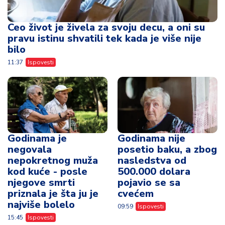
Ceo život je živela za svoju decu, a oni su
pravu istinu shvatili tek kada je više nije
bilo
11:37
Ispovesti
Godinama je
Godinama nije
negovala
posetio baku, a zbog
nepokretnog muža
nasledstva od
kod kuće - posle
500.000 dolara
njegove smrti
pojavio se sa
priznala je šta ju je
cvećem
najviše bolelo
09:59
Ispovesti
15:45
Ispovesti