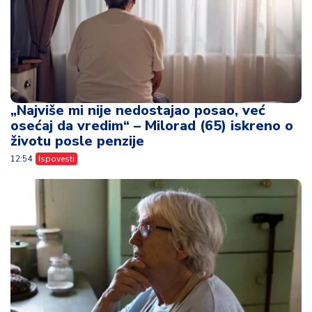
„Najviše mi nije nedostajao posao, već
osećaj da vredim“ – Milorad (65) iskreno o
životu posle penzije
12:54
Ispovesti