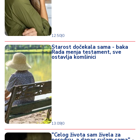
12:50
|
0
Starost dočekala sama - baka
Rada menja testament, sve
ostavlja komšinici
13:09
|
0
"Celog života sam živela za
porodicu, a danas ručam sama" -