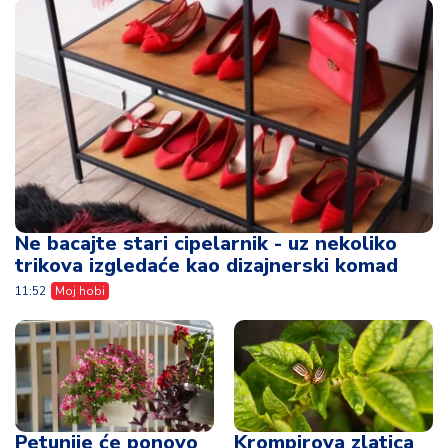
Ne bacajte stari cipelarnik - uz nekoliko
trikova izgledaće kao dizajnerski komad
11:52
Moj hobi
Petunije će ponovo
Krompirova zlatica