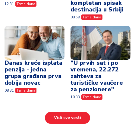
kompletan spisak
12:31
Tema dana
destinacija u Srbiji
08:59
Tema dana
Danas kreće isplata
"U prvih sat i po
penzija - jedna
vremena, 22.272
grupa građana prva
zahteva za
dobija novac
turističke vaučere
za penzionere"
08:31
Tema dana
10:33
Tema dana
Vidi sve vesti