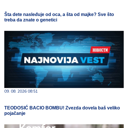
Šta dete nasleđuje od oca, a šta od majke? Sve što
treba da znate o genetici
09. 08. 2026 08:51
TEODOSIĆ BACIO BOMBU! Zvezda dovela baš veliko
pojačanje