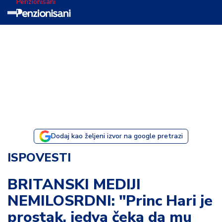
Penzionisani
T
e
m
a
d
a
n
a
Dodaj kao željeni izvor na google pretrazi
I
ISPOVESTI
s
p
BRITANSKI MEDIJI
o
NEMILOSRDNI: "Princ Hari je
v
e
prostak, jedva čeka da mu
s