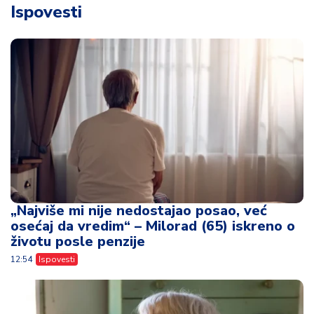
Ispovesti
„Najviše mi nije nedostajao posao, već
osećaj da vredim“ – Milorad (65) iskreno o
životu posle penzije
12:54
Ispovesti