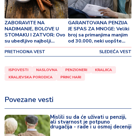
o
v
i
n
ZABORAVITE NA
GARANTOVANA PENZIJA
a
NADIMANJE, BOLOVE U
JE SPAS ZA MNOGE: Veliki
STOMAKU I ZATVOR: Ovo
broj sa primanjima manjim
su ubedljivo najbolji
od 30.000, neki uopšte
Z
prirodni laksativi!
nemaju penziju!
d
PRETHODNA VEST
SLEDEĆA VEST
r
a
v
ISPOVESTI
NASLOVNA
PENZIONERI
KRALJICA
lj
KRALJEVSKA PORODICA
PRINC HARI
e
Povezane vesti
R
a
z
Mislili su da će uživati u penziji,
o
ali stvarnost je potpuno
n
drugačija - rade i u osmoj deceniji
o