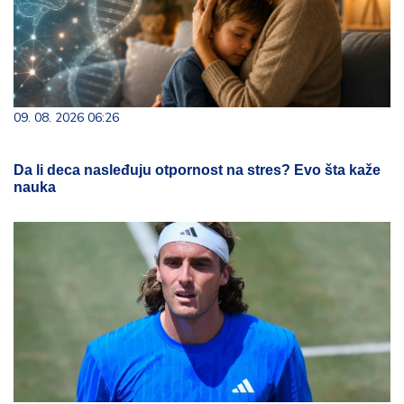
09. 08. 2026 06:26
Da li deca nasleđuju otpornost na stres? Evo šta kaže
nauka