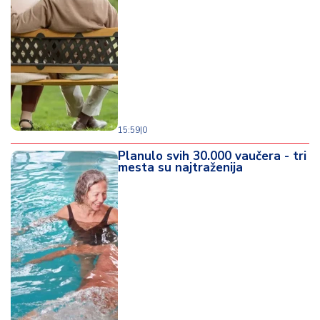
d
a
15:59
|
0
Planulo svih 30.000 vaučera - tri
mesta su najtraženija