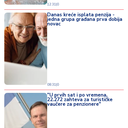
12:31
|
0
Danas kreće isplata penzija -
jedna grupa građana prva dobija
novac
08:31
|
0
"U prvih sat i po vremena,
22.272 zahteva za turističke
vaučere za penzionere"