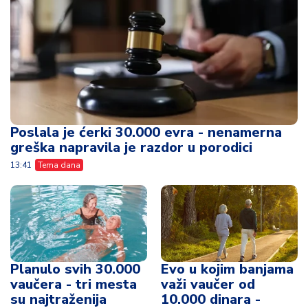
Poslala je ćerki 30.000 evra - nenamerna
greška napravila je razdor u porodici
13:41
Tema dana
Planulo svih 30.000
Evo u kojim banjama
vaučera - tri mesta
važi vaučer od
su najtraženija
10.000 dinara -