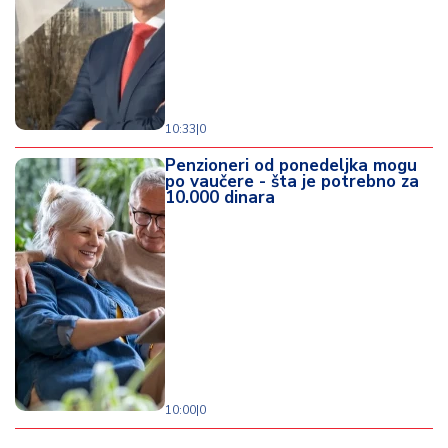
10:33
|
0
Penzioneri od ponedeljka mogu
po vaučere - šta je potrebno za
10.000 dinara
10:00
|
0