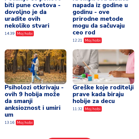
biti pune cvetova -
napada iz godine u
dovoljno je da
godinu - ove
uradite ovih
prirodne metode
nekoliko stvari
mogu da sačuvaju
ceo rod
14:39
Moj hobi
12:21
Moj hobi
Psiholozi otkrivaju -
Greške koje roditelji
ovih 9 hobija može
prave kada biraju
da smanji
hobije za decu
anksioznost i umiri
11:32
Moj hobi
um
13:16
Moj hobi