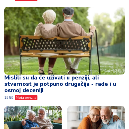
Mislili su da će uživati u penziji, ali
stvarnost je potpuno drugačija - rade i u
osmoj deceniji
15:59
Moja penzija