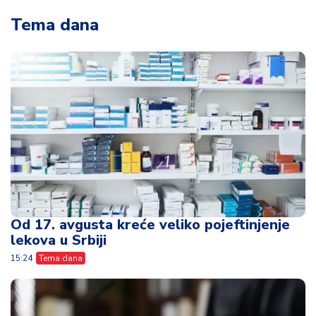
Tema dana
Od 17. avgusta kreće veliko pojeftinjenje
lekova u Srbiji
15:24
Tema dana