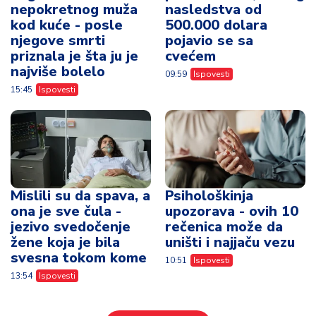
nepokretnog muža
nasledstva od
kod kuće - posle
500.000 dolara
njegove smrti
pojavio se sa
priznala je šta ju je
cvećem
najviše bolelo
09:59
Ispovesti
15:45
Ispovesti
Mislili su da spava, a
Psihološkinja
ona je sve čula -
upozorava - ovih 10
jezivo svedočenje
rečenica može da
žene koja je bila
uništi i najjaču vezu
svesna tokom kome
10:51
Ispovesti
13:54
Ispovesti