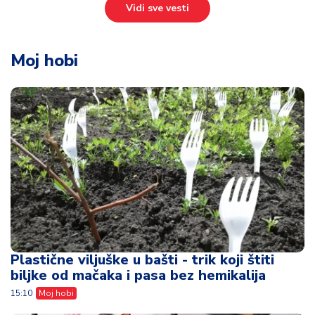
Vidi sve vesti
Moj hobi
Plastične viljuške u bašti - trik koji štiti
biljke od mačaka i pasa bez hemikalija
15:10
Moj hobi