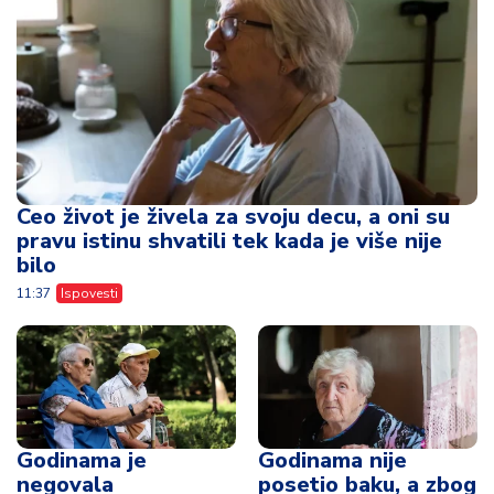
Ceo život je živela za svoju decu, a oni su
pravu istinu shvatili tek kada je više nije
bilo
11:37
Ispovesti
Godinama je
Godinama nije
negovala
posetio baku, a zbog