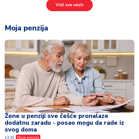
Vidi sve vesti
Moja penzija
Žene u penziji sve češće pronalaze
dodatnu zaradu - posao mogu da rade iz
svog doma
13:30
Moja penzija