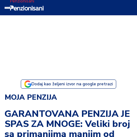
Penzionisani
T
e
m
a
d
a
n
a
Dodaj kao željeni izvor na google pretrazi
I
MOJA PENZIJA
s
p
GARANTOVANA PENZIJA JE
o
SPAS ZA MNOGE: Veliki broj
v
e
sa primanjima manjim od
s