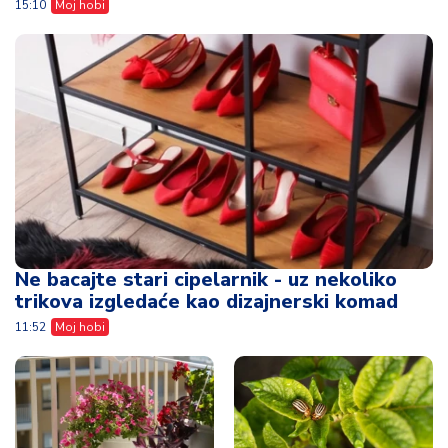
15:10
Moj hobi
Ne bacajte stari cipelarnik - uz nekoliko
trikova izgledaće kao dizajnerski komad
11:52
Moj hobi