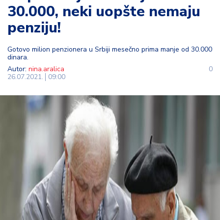
30.000, neki uopšte nemaju
t
i
penziju!
M
Gotovo milion penzionera u Srbiji mesečno prima manje od 30.000
oj
dinara.
h
Autor:
nina.aralica
0
o
26.07.2021.
09:00
bi
M
oj
a
p
e
n
zi
ja
K