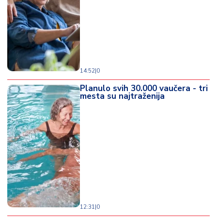
14:52
|
0
Planulo svih 30.000 vaučera - tri
mesta su najtraženija
12:31
|
0