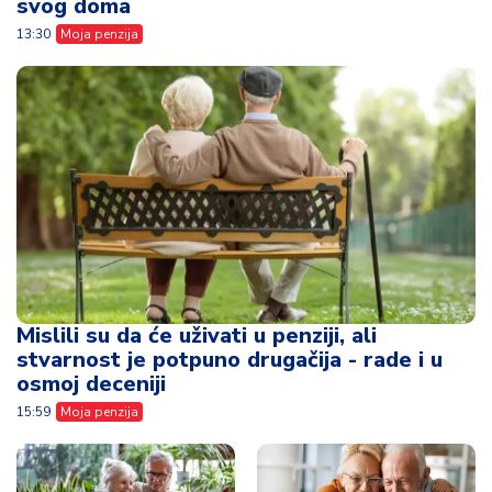
svog doma
13:30
Moja penzija
Mislili su da će uživati u penziji, ali
stvarnost je potpuno drugačija - rade i u
osmoj deceniji
15:59
Moja penzija