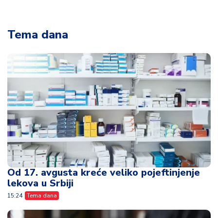
Tema dana
Od 17. avgusta kreće veliko pojeftinjenje
lekova u Srbiji
15:24
Tema dana