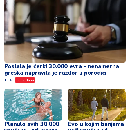
Poslala je ćerki 30.000 evra - nenamerna
greška napravila je razdor u porodici
13:41
Tema dana
Planulo svih 30.000
Evo u kojim banjama