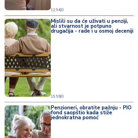
12:54
|
0
Mislili su da će uživati u penziji,
ali stvarnost je potpuno
drugačija - rade i u osmoj deceniji
15:59
|
0
Penzioneri, obratite pažnju - PIO
fond saopštio kada stiže
jednokratna pomoć