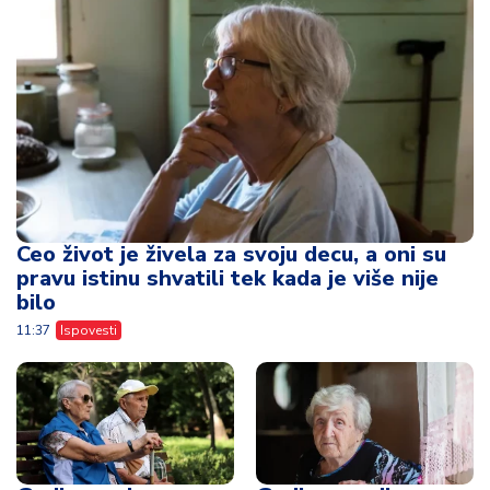
Ceo život je živela za svoju decu, a oni su
pravu istinu shvatili tek kada je više nije
bilo
11:37
Ispovesti