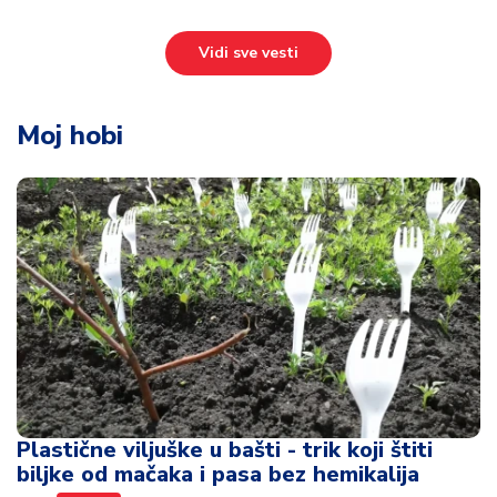
Vidi sve vesti
Moj hobi
Plastične viljuške u bašti - trik koji štiti
biljke od mačaka i pasa bez hemikalija