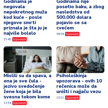
Godinama je
Godinama nije
negovala
posetio baku, a zbog
nepokretnog muža
nasledstva od
kod kuće - posle
500.000 dolara
njegove smrti
pojavio se sa
priznala je šta ju je
cvećem
najviše bolelo
09:59
Ispovesti
15:45
Ispovesti
Mislili su da spava, a
Psihološkinja
ona je sve čula -
upozorava - ovih 10
jezivo svedočenje
rečenica može da
žene koja je bila
uništi i najjaču vezu
svesna tokom kome
10:51
Ispovesti
13:54
Ispovesti