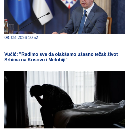
09. 08. 2026 10:52
Vučić: "Radimo sve da olakšamo užasno težak život
Srbima na Kosovu i Metohiji"