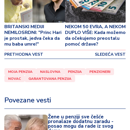
o
v
i
n
BRITANSKI MEDIJI
NEKOM 50 EVRA, A NEKOM
a
NEMILOSRDNI: "Princ Hari
DUPLO VIŠE: Kada možemo
je prostak, jedva čeka da
da očekujemo preostalu
Z
mu baba umre!"
pomoć države?
d
r
PRETHODNA VEST
SLEDEĆA VEST
a
v
MOJA PENZIJA
NASLOVNA
PENZIJA
PENZIONERI
lj
NOVAC
GARANTOVANA PENZIJA
e
R
Povezane vesti
a
z
o
Žene u penziji sve češće
n
pronalaze dodatnu zaradu -
posao mogu da rade iz svog
o