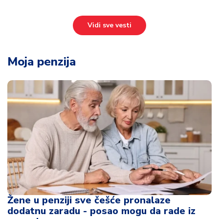
Vidi sve vesti
Moja penzija
Žene u penziji sve češće pronalaze
dodatnu zaradu - posao mogu da rade iz