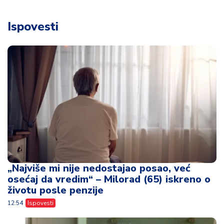
Ispovesti
„Najviše mi nije nedostajao posao, već
osećaj da vredim“ – Milorad (65) iskreno o
životu posle penzije
12:54
Ispovesti