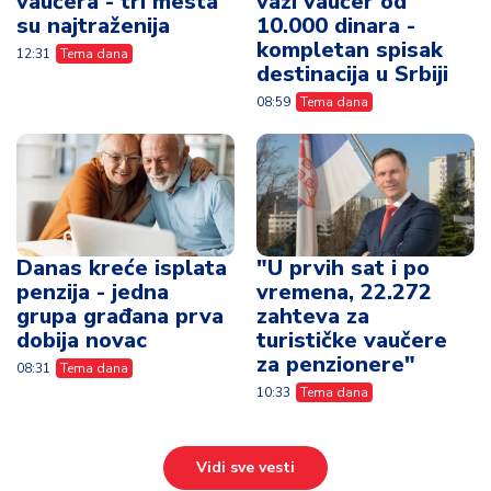
vaučera - tri mesta
važi vaučer od
su najtraženija
10.000 dinara -
kompletan spisak
12:31
Tema dana
destinacija u Srbiji
08:59
Tema dana
Danas kreće isplata
"U prvih sat i po
penzija - jedna
vremena, 22.272
grupa građana prva
zahteva za
dobija novac
turističke vaučere
za penzionere"
08:31
Tema dana
10:33
Tema dana
Vidi sve vesti