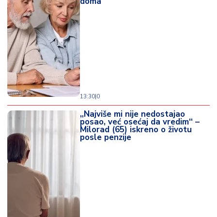
doma
d
a
13:30
|
0
„Najviše mi nije nedostajao
posao, već osećaj da vredim“ –
Milorad (65) iskreno o životu
posle penzije