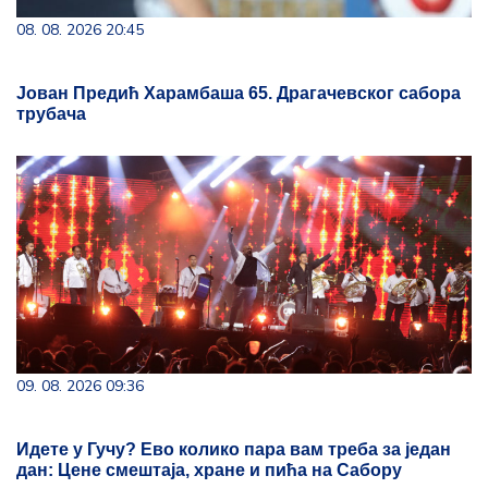
08. 08. 2026 20:45
Јован Предић Харамбаша 65. Драгачевског сабора
трубача
09. 08. 2026 09:36
Идете у Гучу? Ево колико пара вам треба за један
дан: Цене смештаја, хране и пића на Сабору