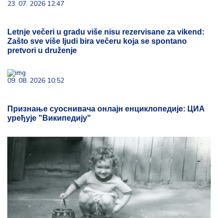
23. 07. 2026 12:47
Letnje večeri u gradu više nisu rezervisane za vikend:
Zašto sve više ljudi bira večeru koja se spontano
pretvori u druženje
09. 08. 2026 10:52
Признање суоснивача онлајн енциклопедије: ЦИА
уређује "Википедију"