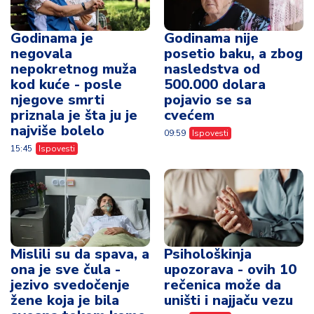
Godinama je
Godinama nije
negovala
posetio baku, a zbog
nepokretnog muža
nasledstva od
kod kuće - posle
500.000 dolara
njegove smrti
pojavio se sa
priznala je šta ju je
cvećem
najviše bolelo
09:59
Ispovesti
15:45
Ispovesti
Mislili su da spava, a
Psihološkinja
ona je sve čula -
upozorava - ovih 10
jezivo svedočenje
rečenica može da
žene koja je bila
uništi i najjaču vezu