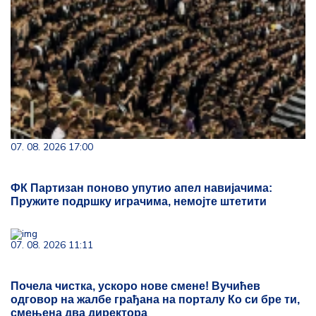
07. 08. 2026 17:00
ФК Партизан поново упутио апел навијачима:
Пружите подршку играчима, немојте штетити
07. 08. 2026 11:11
Почела чистка, ускоро нове смене! Вучићев
одговор на жалбе грађана на порталу Ко си бре ти,
смењена два директора