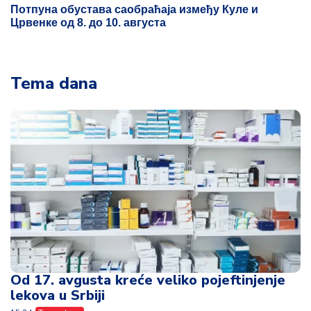
Потпуна обустава саобраћаја између Куле и
Црвенке од 8. до 10. августа
Tema dana
Od 17. avgusta kreće veliko pojeftinjenje
lekova u Srbiji