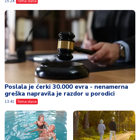
15:24
Tema dana
Poslala je ćerki 30.000 evra - nenamerna
greška napravila je razdor u porodici
13:41
Tema dana