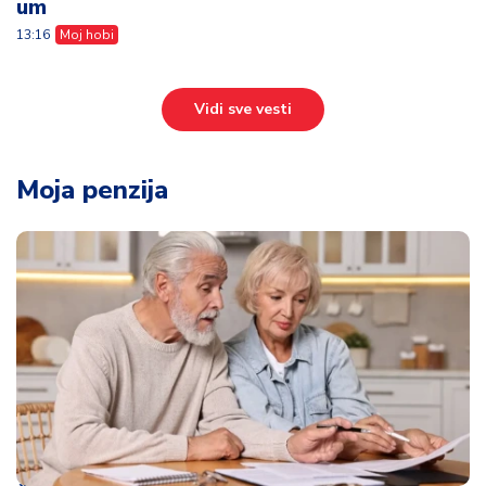
um
13:16
Moj hobi
Vidi sve vesti
Moja penzija