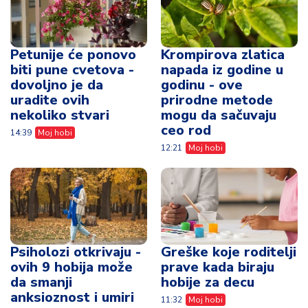
Petunije će ponovo
Krompirova zlatica
biti pune cvetova -
napada iz godine u
dovoljno je da
godinu - ove
uradite ovih
prirodne metode
nekoliko stvari
mogu da sačuvaju
ceo rod
14:39
Moj hobi
12:21
Moj hobi
Psiholozi otkrivaju -
Greške koje roditelji
ovih 9 hobija može
prave kada biraju
da smanji
hobije za decu
anksioznost i umiri
11:32
Moj hobi