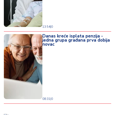
13:54
|
0
Danas kreće isplata penzija -
jedna grupa građana prva dobija
novac
08:31
|
0