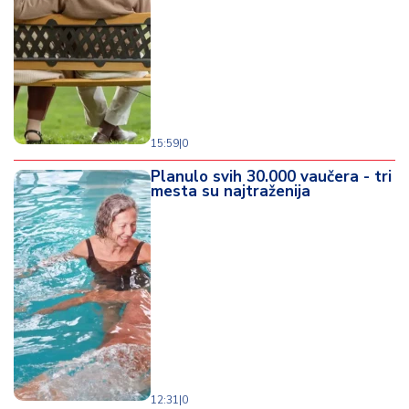
d
a
15:59
|
0
Planulo svih 30.000 vaučera - tri
mesta su najtraženija
12:31
|
0