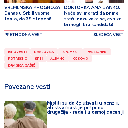
o
VREMENSKA PROGNOZA:
DOKTORKA ANA BANKO:
v
Danas u Srbiji veoma
Neće svi morati da prime
i
toplo, do 39 stepeni!
treću dozu vakcine, evo ko
n
bi mogli biti kandidati!
a
PRETHODNA VEST
SLEDEĆA VEST
Z
d
ISPOVESTI
NASLOVNA
ISPOVEST
PENZIONERI
r
POTRESNO
SRBI
ALBANCI
KOSOVO
a
v
DRAGICA GAŠIĆ
lj
e
Povezane vesti
R
a
Mislili su da će uživati u penziji,
z
ali stvarnost je potpuno
drugačija - rade i u osmoj deceniji
o
n
o