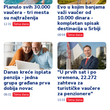
Planulo svih 30.000
Evo u kojim banjama
vaučera - tri mesta
važi vaučer od
su najtraženija
10.000 dinara -
kompletan spisak
12:31
Tema dana
destinacija u Srbiji
08:59
Tema dana
Danas kreće isplata
"U prvih sat i po
penzija - jedna
vremena, 22.272
grupa građana prva
zahteva za
dobija novac
turističke vaučere
za penzionere"
08:31
Tema dana
10:33
Tema dana