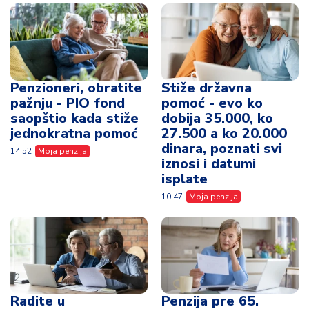
Penzioneri, obratite
Stiže državna
pažnju - PIO fond
pomoć - evo ko
saopštio kada stiže
dobija 35.000, ko
jednokratna pomoć
27.500 a ko 20.000
dinara, poznati svi
14:52
Moja penzija
iznosi i datumi
isplate
10:47
Moja penzija
Radite u
Penzija pre 65.