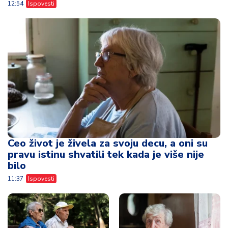
12:54
Ispovesti
Ceo život je živela za svoju decu, a oni su
pravu istinu shvatili tek kada je više nije
bilo
11:37
Ispovesti