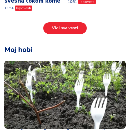
svesna tokom kome
10:51
Ispovesti
13:54
Ispovesti
Vidi sve vesti
Moj hobi