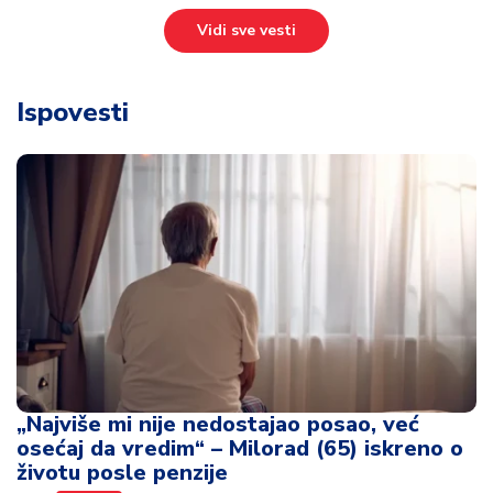
Vidi sve vesti
Ispovesti
„Najviše mi nije nedostajao posao, već
osećaj da vredim“ – Milorad (65) iskreno o
životu posle penzije