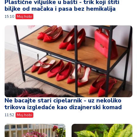
Plastične viljuške u bašti - trik koji štiti
biljke od mačaka i pasa bez hemikalija
15:10
Moj hobi
Ne bacajte stari cipelarnik - uz nekoliko
trikova izgledaće kao dizajnerski komad
11:52
Moj hobi