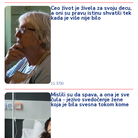
Ceo život je živela za svoju decu,
a oni su pravu istinu shvatili tek
kada je više nije bilo
11:37
|
0
Mislili su da spava, a ona je sve
čula - jezivo svedočenje žene
koja je bila svesna tokom kome