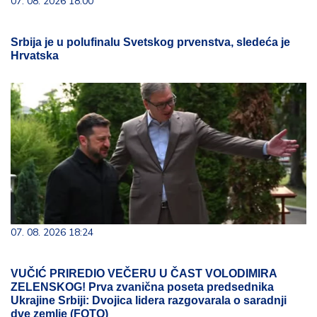
07. 08. 2026 18:00
Srbija je u polufinalu Svetskog prvenstva, sledeća je
Hrvatska
07. 08. 2026 18:24
VUČIĆ PRIREDIO VEČERU U ČAST VOLODIMIRA
ZELENSKOG! Prva zvanična poseta predsednika
Ukrajine Srbiji: Dvojica lidera razgovarala o saradnji
dve zemlje (FOTO)