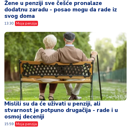
Žene u penziji sve češće pronalaze
dodatnu zaradu - posao mogu da rade iz
svog doma
13:30
Moja penzija
Mislili su da će uživati u penziji, ali
stvarnost je potpuno drugačija - rade i u
osmoj deceniji
15:59
Moja penzija