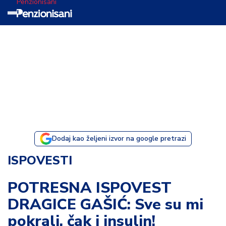
Penzionisani
T
e
m
a
d
a
n
a
Dodaj kao željeni izvor na google pretrazi
I
ISPOVESTI
s
p
POTRESNA ISPOVEST
o
DRAGICE GAŠIĆ: Sve su mi
v
e
pokrali, čak i insulin!
s