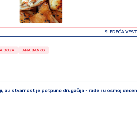
SLEDEĆA VEST
A DOZA
ANA BANKO
iji, ali stvarnost je potpuno drugačija - rade i u osmoj deceni