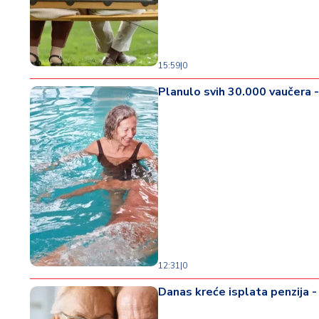
d
a
15:59
|
0
Planulo svih 30.000 vaučera -
12:31
|
0
Danas kreće isplata penzija -