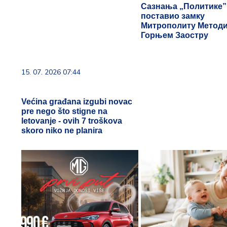
Сазнања „Политике”:
поставио замку
Митрополиту Методи
Горњем Заостру
15. 07. 2026 07:44
Većina građana izgubi novac
pre nego što stigne na
letovanje - ovih 7 troškova
skoro niko ne planira