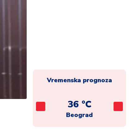
Vremenska prognoza
C
36 °C
ca
Beograd