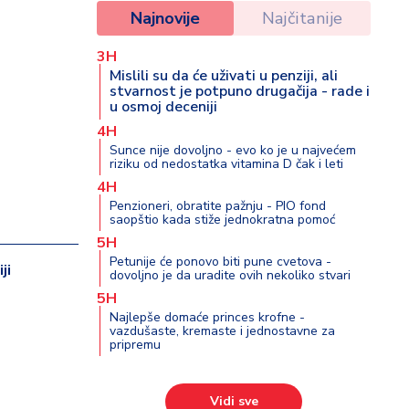
Najnovije
Najčitanije
3H
Mislili su da će uživati u penziji, ali
stvarnost je potpuno drugačija - rade i
u osmoj deceniji
4H
Sunce nije dovoljno - evo ko je u najvećem
riziku od nedostatka vitamina D čak i leti
4H
Penzioneri, obratite pažnju - PIO fond
saopštio kada stiže jednokratna pomoć
5H
Petunije će ponovo biti pune cvetova -
ji
dovoljno je da uradite ovih nekoliko stvari
5H
Najlepše domaće princes krofne -
vazdušaste, kremaste i jednostavne za
pripremu
Vidi sve