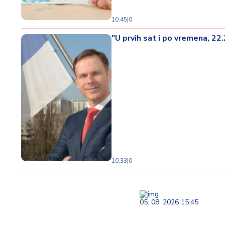
10:45
|
0
"U prvih sat i po vremena, 22
10:33
|
0
05. 08. 2026 15:45