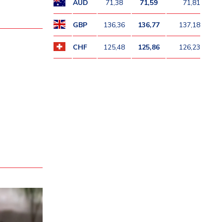
AUD
71,38
71,59
71,81
GBP
136,36
136,77
137,18
CHF
125,48
125,86
126,23