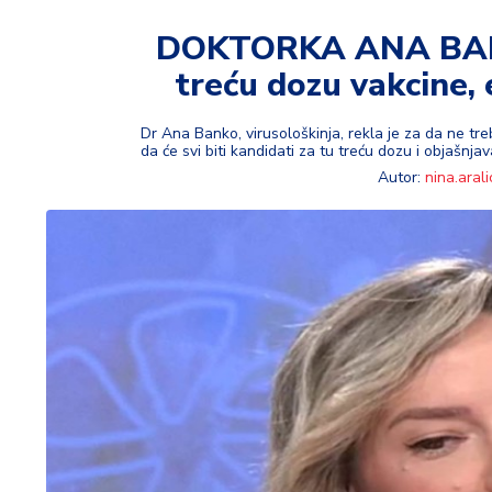
t
i
DOKTORKA ANA BANKO
treću dozu vakcine, 
M
oj
h
Dr Ana Banko, virusološkinja, rekla je za da ne tre
da će svi biti kandidati za tu treću dozu i objašnja
o
Autor:
nina.arali
bi
M
oj
a
p
e
n
zij
a
K
u