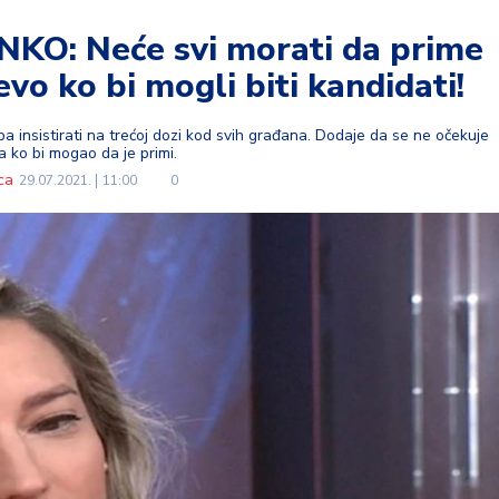
: Neće svi morati da prime
evo ko bi mogli biti kandidati!
ba insistirati na trećoj dozi kod svih građana. Dodaje da se ne očekuje
va ko bi mogao da je primi.
ca
29.07.2021.
11:00
0