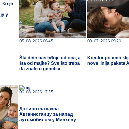
 Ко је
ју у
05. 08. 2026 06:45
09. 07. 2026 09:20
Šta dete nasleđuje od oca, a
Komfor po meri klij
šta od majke? Sve što treba
nova linija paketa
da znate o genetici
06. 08. 2026 17:35
Доживотна казна
Авганистанцу за напад
аутомобилом у Минхену