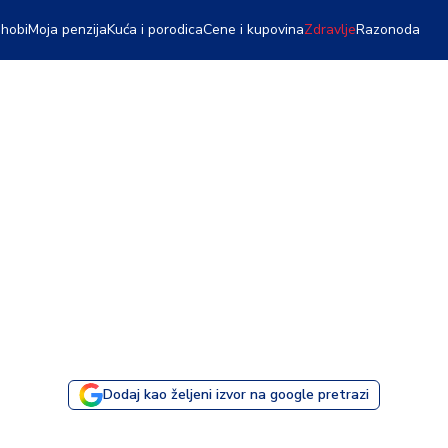
 hobi
Moja penzija
Kuća i porodica
Cene i kupovina
Zdravlje
Razonoda
Dodaj kao željeni izvor na google pretrazi