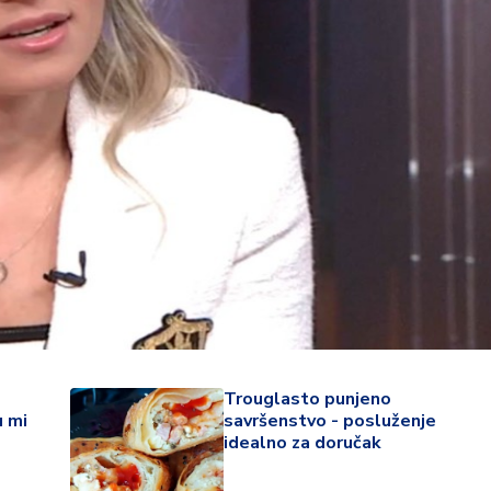
34 °
Trouglasto punjeno
Lozni
 mi
savršenstvo - posluženje
idealno za doručak