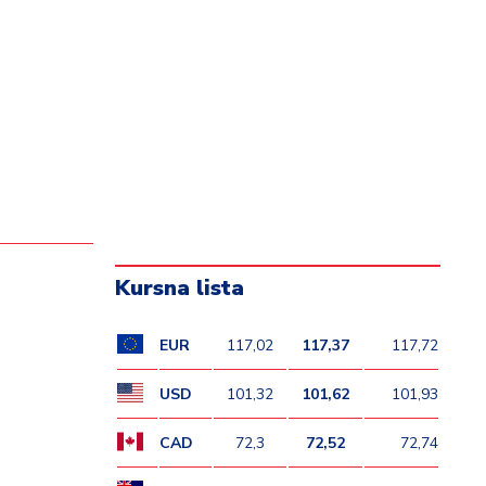
Kursna lista
EUR
117,02
117,37
117,72
USD
101,32
101,62
101,93
CAD
72,3
72,52
72,74