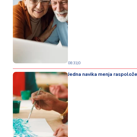
08:31
|
0
Jedna navika menja raspoložen