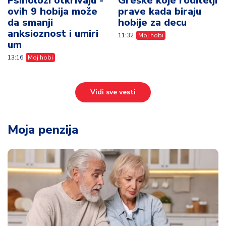
Psiholozi otkrivaju -
Greške koje roditelji
ovih 9 hobija može
prave kada biraju
da smanji
hobije za decu
anksioznost i umiri
11:32
Moj hobi
um
13:16
Moj hobi
Vidi sve vesti
Moja penzija