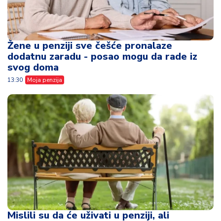
Žene u penziji sve češće pronalaze
dodatnu zaradu - posao mogu da rade iz
svog doma
13:30
Moja penzija
Mislili su da će uživati u penziji, ali