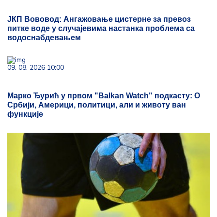
ЈКП Вововод: Ангажовање цистерне за превоз
питке воде у случајевима настанка проблема са
водоснабдевањем
09. 08. 2026 10:00
Марко Ђурић у првом "Balkan Watch" подкасту: О
Србији, Америци, политици, али и животу ван
функције