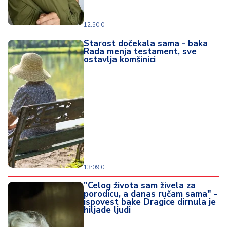
12:50
|
0
Starost dočekala sama - baka
Rada menja testament, sve
ostavlja komšinici
13:09
|
0
"Celog života sam živela za
porodicu, a danas ručam sama" -
ispovest bake Dragice dirnula je
hiljade ljudi