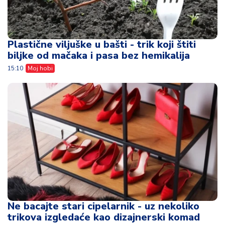
Plastične viljuške u bašti - trik koji štiti
biljke od mačaka i pasa bez hemikalija
15:10
Moj hobi
Ne bacajte stari cipelarnik - uz nekoliko
trikova izgledaće kao dizajnerski komad