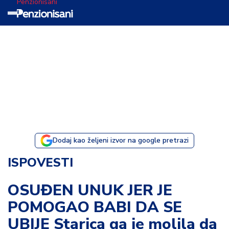
Penzionisani
T
e
m
a
d
a
n
a
Dodaj kao željeni izvor na google pretrazi
I
ISPOVESTI
s
p
OSUĐEN UNUK JER JE
o
POMOGAO BABI DA SE
v
e
UBIJE Starica ga je molila da
s