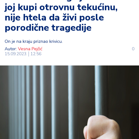
joj kupi otrovnu tekućinu,
t
i
nije htela da živi posle
porodične tragedije
M
oj
h
On je na kraju priznao krivicu.
o
Autor:
Vesna Pejčić
0
15.09.2023.
12:56
bi
M
oj
a
p
e
n
zij
a
K