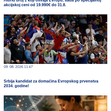
Hibrid broj 1 koji osvaja Evropu, sada po specijalnoj
akcijskoj ceni od 19.990€ do 31.8.
09. 08. 2026 11:47
Srbija kandidat za domaćina Evropskog prvenstva
2034. godine!