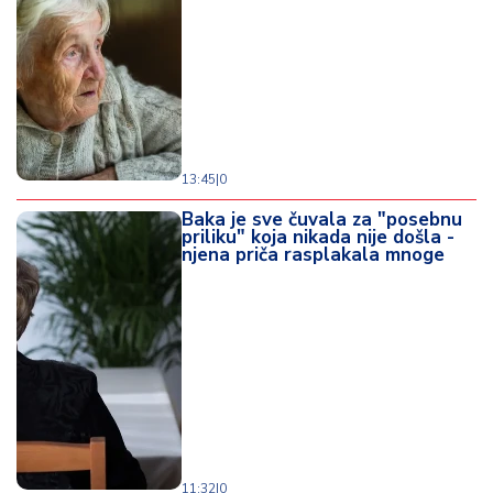
13:45
|
0
Baka je sve čuvala za "posebnu
priliku" koja nikada nije došla -
njena priča rasplakala mnoge
11:32
|
0