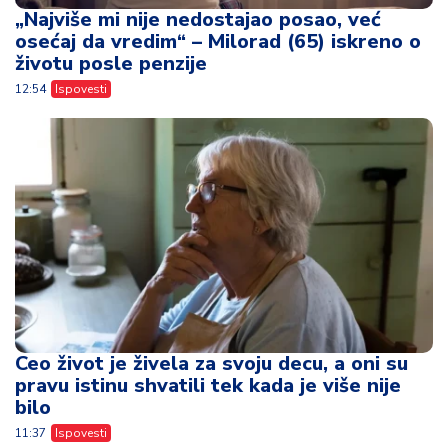
„Najviše mi nije nedostajao posao, već
osećaj da vredim“ – Milorad (65) iskreno o
životu posle penzije
12:54
Ispovesti
Ceo život je živela za svoju decu, a oni su
pravu istinu shvatili tek kada je više nije
bilo
11:37
Ispovesti