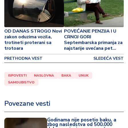
o
v
i
n
a
OD DANAS STROGO Novi
POVEĆANJE PENZIJA I U
zakon oduzima vozila,
CRNOJ GORI
Z
trotineti proterani sa
Septembarska primanja za
d
trotoara
najstarije uvećana pet
r
odsto
PRETHODNA VEST
SLEDEĆA VEST
a
v
lj
ISPOVESTI
NASLOVNA
BAKA
UNUK
e
SAMOUBISTVO
R
a
Povezane vesti
z
o
n
Godinama nije posetio baku, a
zbog nasledstva od 500.000
o