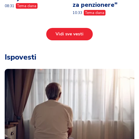
za penzionere"
08:31
Tema dana
10:33
Tema dana
Vidi sve vesti
Ispovesti