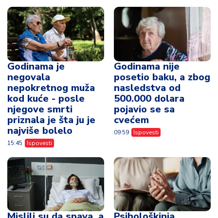
Godinama je
Godinama nije
negovala
posetio baku, a zbog
nepokretnog muža
nasledstva od
kod kuće - posle
500.000 dolara
njegove smrti
pojavio se sa
priznala je šta ju je
cvećem
najviše bolelo
09:59
Ispovesti
15:45
Ispovesti
Mislili su da spava, a
Psihološkinja