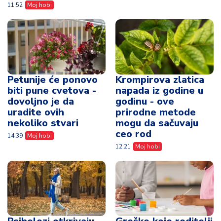
11:52
Moj hobi
Petunije će ponovo
Krompirova zlatica
biti pune cvetova -
napada iz godine u
dovoljno je da
godinu - ove
uradite ovih
prirodne metode
nekoliko stvari
mogu da sačuvaju
ceo rod
14:39
Moj hobi
12:21
Moj hobi