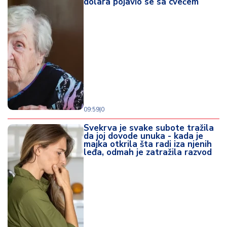
dolara pojavio se sa cvećem
d
a
09:59
|
0
Svekrva je svake subote tražila
da joj dovode unuka - kada je
majka otkrila šta radi iza njenih
leđa, odmah je zatražila razvod