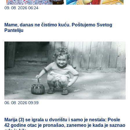
09. 08. 2026 06:24
Mame, danas ne čistimo kuću. Poštujemo Svetog
Panteliju
06. 08. 2026 09:39
Marija (3) se igrala u dvorištu i samo je nestala: Posle
42 godine otac je pronašao, zanemeo je kada je saznao