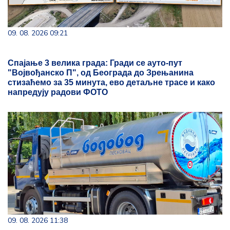
09. 08. 2026 09:21
Спајање 3 велика града: Гради се ауто-пут
"Војвођанско П", од Београда до Зрењанина
стизаћемо за 35 минута, ево детаљне трасе и како
напредују радови ФОТО
09. 08. 2026 11:38