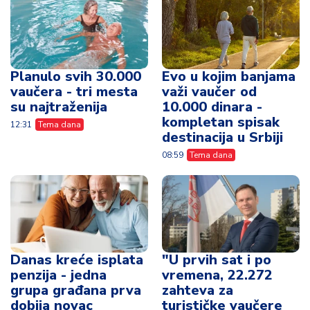
Planulo svih 30.000
Evo u kojim banjama
vaučera - tri mesta
važi vaučer od
su najtraženija
10.000 dinara -
kompletan spisak
12:31
Tema dana
destinacija u Srbiji
08:59
Tema dana
Danas kreće isplata
"U prvih sat i po
penzija - jedna
vremena, 22.272
grupa građana prva
zahteva za
dobija novac
turističke vaučere