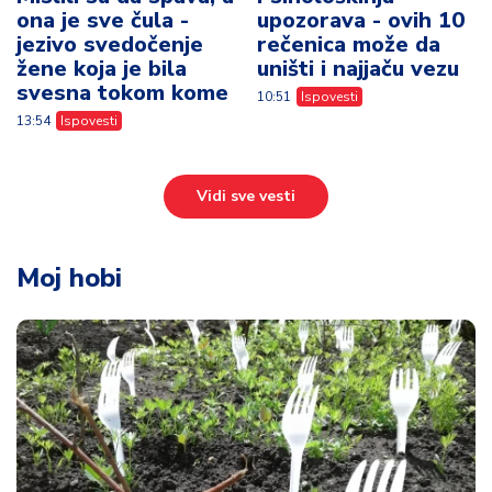
ona je sve čula -
upozorava - ovih 10
jezivo svedočenje
rečenica može da
žene koja je bila
uništi i najjaču vezu
svesna tokom kome
10:51
Ispovesti
13:54
Ispovesti
Vidi sve vesti
Moj hobi