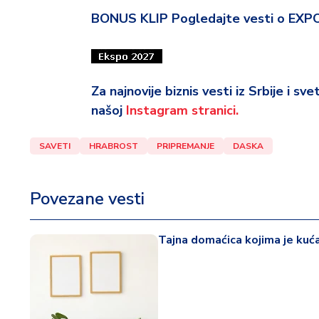
BONUS KLIP Pogledajte vesti o EXP
Za najnovije biznis vesti iz Srbije i sv
našoj
Instagram stranici.
SAVETI
HRABROST
PRIPREMANJE
DASKA
Povezane vesti
Tajna domaćica kojima je kuća