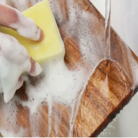
22 °C
27 °
Loznica
Beogr