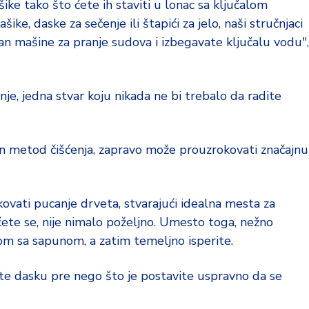
ike tako što ćete ih staviti u lonac sa ključalom
ke, daske za sečenje ili štapići za jelo, naši stručnjaci
an mašine za pranje sudova i izbegavate ključalu vodu",
je, jedna stvar koju nikada ne bi trebalo da radite
n metod čišćenja, zapravo može prouzrokovati značajnu
ati pucanje drveta, stvarajući idealna mesta za
žićete se, nije nimalo poželjno. Umesto toga, nežno
m sa sapunom, a zatim temeljno isperite.
te dasku pre nego što je postavite uspravno da se