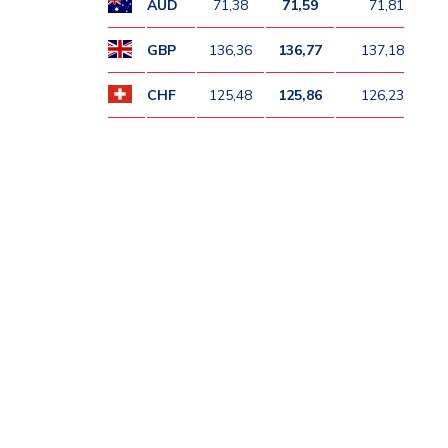
AUD
71,38
71,59
71,81
GBP
136,36
136,77
137,18
CHF
125,48
125,86
126,23