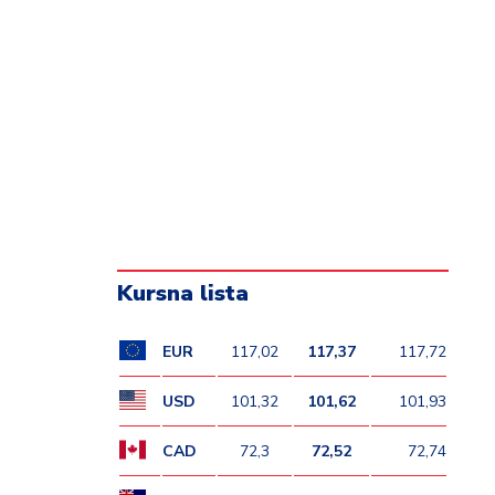
Kursna lista
EUR
117,02
117,37
117,72
USD
101,32
101,62
101,93
CAD
72,3
72,52
72,74