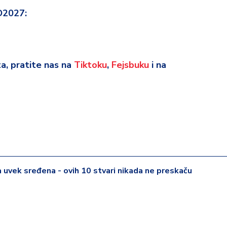
O2027:
eta, pratite nas na
Tiktoku
,
Fejsbuku
i na
 uvek sređena - ovih 10 stvari nikada ne preskaču