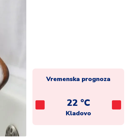
Vremenska prognoza
C
22 °C
ad
Kladovo