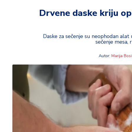
t
i
Drvene daske kriju op
M
oj
h
Daske za sečenje su neophodan alat u 
sečenje mesa, ri
o
bi
Autor:
Marija Bosil
M
oj
a
p
e
n
zij
a
K
u