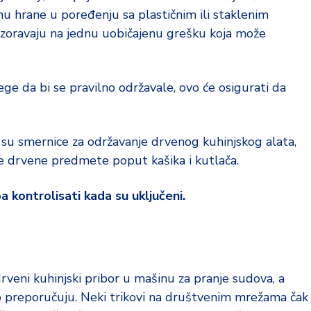
u hrane u poređenju sa plastičnim ili staklenim
ozoravaju na jednu uobičajenu grešku koja može
ge da bi se pravilno održavale, ovo će osigurati da
i su smernice za održavanje drvenog kuhinjskog alata,
uge drvene predmete poput kašika i kutlača.
 kontrolisati kada su uključeni.
drveni kuhinjski pribor u mašinu za pranje sudova, a
to preporučuju. Neki trikovi na društvenim mrežama čak