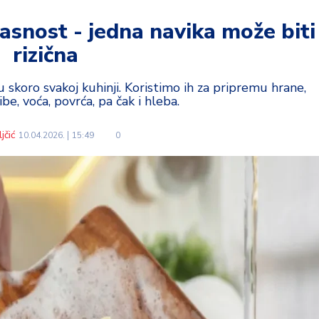
asnost - jedna navika može biti
rizična
skoro svakoj kuhinji. Koristimo ih za pripremu hrane,
be, voća, povrća, pa čak i hleba.
jčić
10.04.2026.
15:49
0