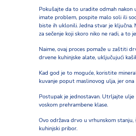
Pokušajte da to uradite odmah nakon upo
imate problem, pospite malo soli ili sod
biste ih uklonili. Jedna stvar je ključn
za sečenje koji skoro niko ne radi, a to 
Naime, ovaj proces pomaže u zaštiti drv
drvene kuhinjske alate, uključujući kaši
Kad god je to moguće, koristite minera
kuvanje poput maslinovog ulja, jer ona m
Postupak je jednostavan. Utrljajte ulje 
voskom prehrambene klase.
Ovo održava drvo u vrhunskom stanju, 
kuhinjski pribor.