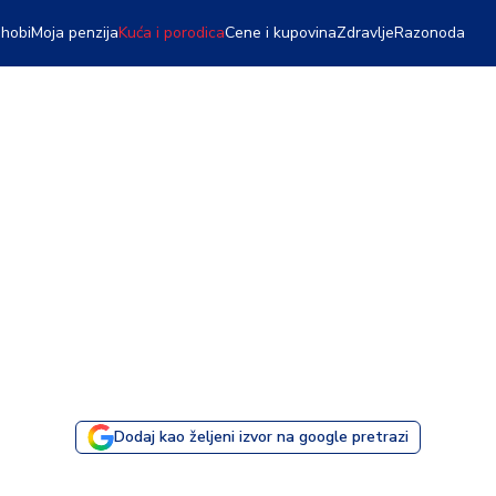
 hobi
Moja penzija
Kuća i porodica
Cene i kupovina
Zdravlje
Razonoda
Dodaj kao željeni izvor na google pretrazi