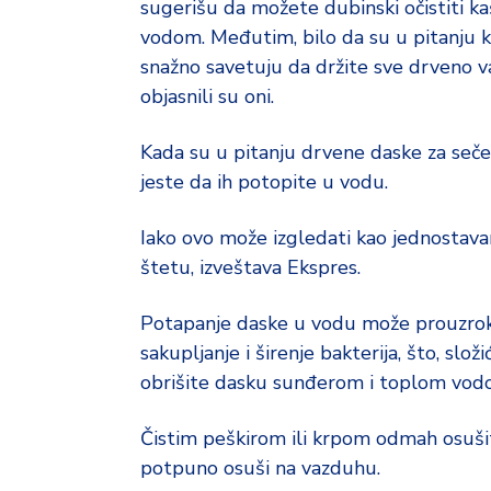
sugerišu da možete dubinski očistiti kaš
vodom. Međutim, bilo da su u pitanju kaši
snažno savetuju da držite sve drveno v
objasnili su oni.
Kada su u pitanju drvene daske za sečen
jeste da ih potopite u vodu.
Iako ovo može izgledati kao jednostava
štetu, izveštava Ekspres.
Potapanje daske u vodu može prouzrokov
sakupljanje i širenje bakterija, što, slo
obrišite dasku sunđerom i toplom vodo
Čistim peškirom ili krpom odmah osuši
potpuno osuši na vazduhu.