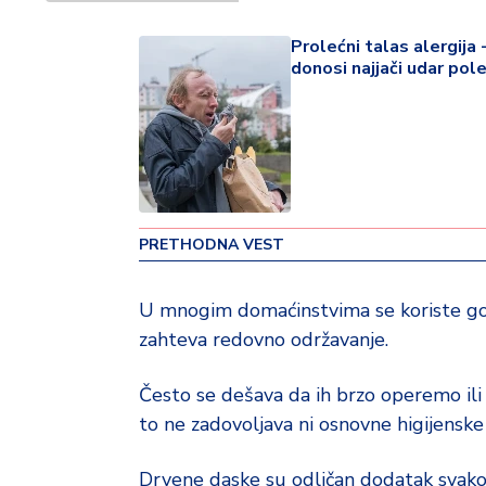
o
v
Prolećni talas alergija -
i
donosi najjači udar pol
n
a
Z
d
r
a
PRETHODNA VEST
v
lj
U mnogim domaćinstvima se koriste g
e
zahteva redovno održavanje.
R
a
Često se dešava da ih brzo operemo ili
z
to ne zadovoljava ni osnovne higijenske
o
n
Drvene daske su odličan dodatak svakoj 