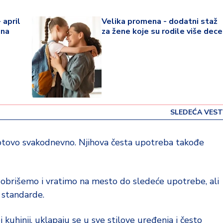
 april
Velika promena - dodatni staž
ena
za žene koje su rodile više dece
SLEDEĆA VEST
otovo svakodnevno. Njihova česta upotreba takođe
 obrišemo i vratimo na mesto do sledeće upotrebe, ali
 standarde.
kuhinji, uklapaju se u sve stilove uređenja i često