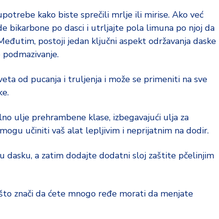
trebe kako biste sprečili mrlje ili mirise. Ako već
e bikarbone po dasci i utrljajte pola limuna po njoj da
a. Međutim, postoji jedan ključni aspekt održavanja daske
je podmazivanje.
eta od pucanja i truljenja i može se primeniti na sve
ke.
lno ulje prehrambene klase, izbegavajući ulja za
ogu učiniti vaš alat lepljivim i neprijatnim na dodir.
u dasku, a zatim dodajte dodatni sloj zaštite pčelinjim
što znači da ćete mnogo ređe morati da menjate