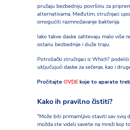
o
pružaju bezbedniju površinu za priprem
d
a
alternativama. Međutim, stručnjaci up
omogućiti razmnožavanje bakterija.
Iako takve daske zahtevaju malo više ne
ostanu bezbednije i duže traju.
Potrošački stručnjaci iz Which? podelil
uključujući daske za sečenje, kao i dr
Pročitajte
OVDE
koje to aparate treba
Kako ih pravilno čistiti?
"Može biti primamljivo staviti sav svoj 
možda ste videli savete na mreži koji 