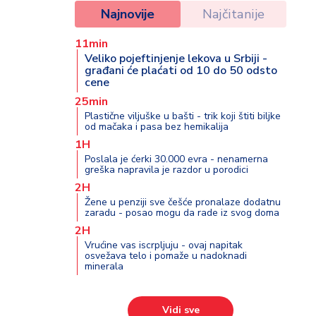
Najnovije
Najčitanije
11min
Veliko pojeftinjenje lekova u Srbiji -
građani će plaćati od 10 do 50 odsto
cene
25min
Plastične viljuške u bašti - trik koji štiti biljke
od mačaka i pasa bez hemikalija
1H
Poslala je ćerki 30.000 evra - nenamerna
greška napravila je razdor u porodici
2H
Žene u penziji sve češće pronalaze dodatnu
zaradu - posao mogu da rade iz svog doma
2H
Vrućine vas iscrpljuju - ovaj napitak
osvežava telo i pomaže u nadoknadi
minerala
Vidi sve