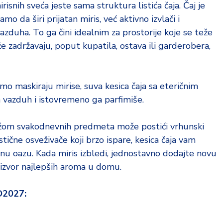
risnih sveća jeste sama struktura listića čaja. Čaj je
mo da širi prijatan miris, već aktivno izvlači i
azduha. To ga čini idealnim za prostorije koje se teže
e zadržavaju, poput kupatila, ostava ili garderobera,
amo maskiraju mirise, suva kesica čaja sa eteričnim
a vazduh i istovremeno ga parfimiše.
klažom svakodnevnih predmeta može postići vrhunski
tične osveživače koji brzo ispare, kesica čaja vam
nu oazu. Kada miris izbledi, jednostavno dodajte novu
 izvor najlepših aroma u domu.
O2027: