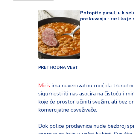
o
v
Potopite pasulj u kise
i
pre kuvanja - razlika j
n
a
Z
d
r
a
PRETHODNA VEST
v
lj
Miris
ima neverovatnu moć da trenutno 
e
sigurnosti ili nas asocira na čistoću i
R
koje će prostor učiniti svežim, ali bez 
a
komercijalne osveživače.
z
o
Dok police prodavnica nude bezbroj sprej
n