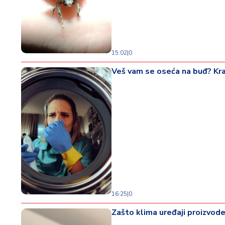
15:02
|
0
Veš vam se oseća na buđ? Kraj
16:25
|
0
Zašto klima uređaji proizvode