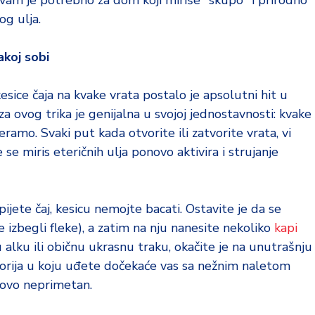
o vam je potrebno za dom koji miriše "skupo" i prirodno
og ulja.
akoj sobi
esice čaja na kvake vrata postalo je apsolutni hit u
a ovog trika je genijalna u svojoj jednostavnosti: kvake
amo. Svaki put kada otvorite ili zatvorite vrata, vi
se miris eteričnih ulja ponovo aktivira i strujanje
jete čaj, kesicu nemojte bacati. Ostavite je da se
 izbegli fleke), a zatim na nju nanesite nekoliko
kapi
 alku ili običnu ukrasnu traku, okačite je na unutrašnju
storija u koju uđete dočekaće vas sa nežnim naletom
tovo neprimetan.