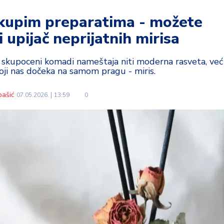
kupim preparatima - možete
i upijač neprijatnih mirisa
 skupoceni komadi nameštaja niti moderna rasveta, već
 koji nas dočeka na samom pragu - miris.
bašić
07.05.2026.
13:59
0