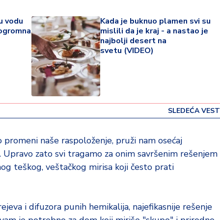
lu vodu
Kada je buknuo plamen svi su
e ogromna
mislili da je kraj - a nastao je
najbolji desert na
svetu (VIDEO)
SLEDEĆA VEST
promeni naše raspoloženje, pruži nam osećaj
 mir. Upravo zato svi tragamo za onim savršenim rešenjem
onog teškog, veštačkog mirisa koji često prati
eva i difuzora punih hemikalija, najefikasnije rešenje