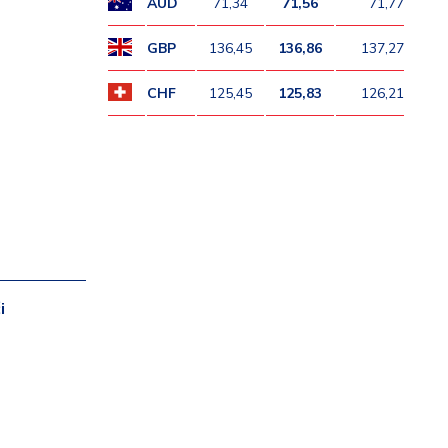
AUD
71,34
71,56
71,77
GBP
136,45
136,86
137,27
CHF
125,45
125,83
126,21
ći