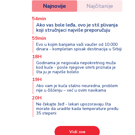
Najnovije
Najčitanije
54min
Ako vas bole leđa, ovo je stil plivanja
koji stručnjaci najviše preporučuju
59min
Evo u kojim banjama važi vaučer od 10.000
dinara - kompletan spisak destinacija u Srbiji
18H
Godinama je negovala nepokretnog muža
kod kuće - posle njegove smrti priznala je
šta ju je najviše bolelo
19H
Ako vam je kuća stalno neuredna, problem
nije u čišćenju – već u ovim navikama
20H
Ne čekajte žeđ - lekari upozoravaju šta
morate da uradite kada temperature pređu
35 stepeni
Vidi sve