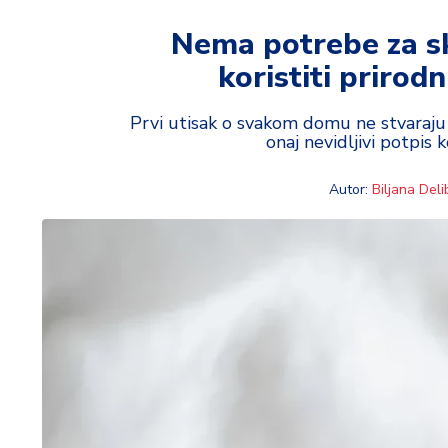
t
i
Nema potrebe za s
koristiti prirodn
M
oj
h
Prvi utisak o svakom domu ne stvaraju
onaj nevidljivi potpis
o
bi
Autor:
Biljana Deli
M
oj
a
p
e
n
zij
a
K
u