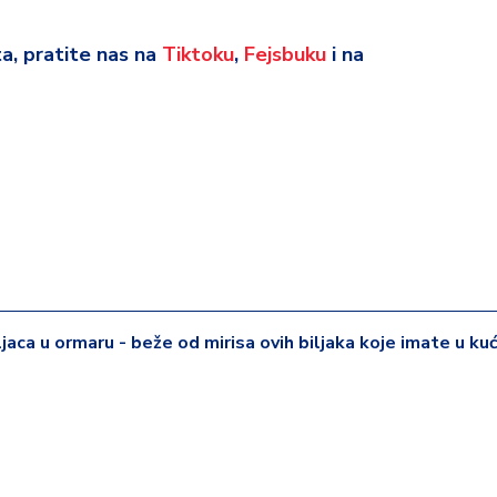
eta, pratite nas na
Tiktoku
,
Fejsbuku
i na
jaca u ormaru - beže od mirisa ovih biljaka koje imate u ku