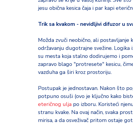
zapravo se krije u vašoj kuhinji. Sve št
o
d
jesu obična kesica čaja i par kapi eteričn
a
Trik sa kvakom - nevidljivi difuzor u sv
Možda zvuči neobično, ali postavljanje k
održavanju dugotrajne svežine. Logika iz
su mesta koja stalno dodirujemo i pomer
zapravo blago "protresete" kesicu, čime 
vazduha ga širi kroz prostoriju.
Postupak je jednostavan. Nakon što popi
potpuno osuši (ovo je ključno kako biste
eteričnog ulja
po izboru. Koristeći njenu
stranu kvake. Na ovaj način, svaka pro
mirisa, a da osveživač pritom ostaje go