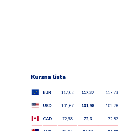
Kursna lista
EUR
117,02
117,37
117,73
USD
101,67
101,98
102,28
CAD
72,38
72,6
72,82