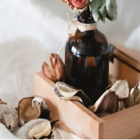
22 °
Lozni