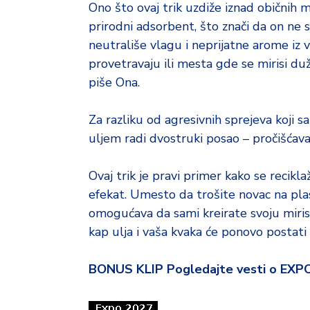
Ono što ovaj trik uzdiže iznad običnih mi
prirodni adsorbent, što znači da on ne sa
neutrališe vlagu i neprijatne arome iz v
provetravaju ili mesta gde se mirisi duž
piše Ona.
Za razliku od agresivnih sprejeva koji s
uljem radi dvostruki posao – pročišćav
Ovaj trik je pravi primer kako se reci
efekat. Umesto da trošite novac na plas
omogućava da sami kreirate svoju miris
kap ulja i vaša kvaka će ponovo postati
BONUS KLIP Pogledajte vesti o EXP