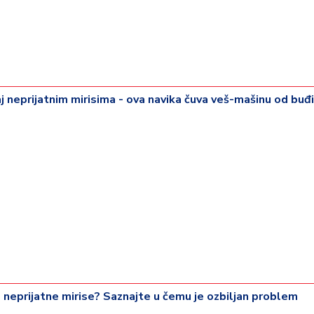
 neprijatnim mirisima - ova navika čuva veš-mašinu od buđi
 neprijatne mirise? Saznajte u čemu je ozbiljan problem