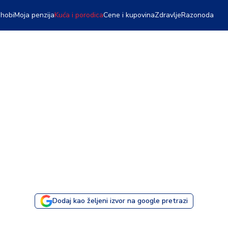
 hobi
Moja penzija
Kuća i porodica
Cene i kupovina
Zdravlje
Razonoda
Dodaj kao željeni izvor na google pretrazi