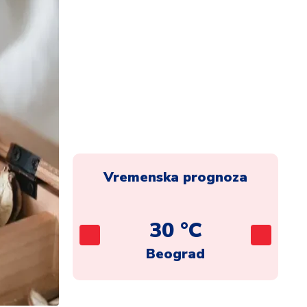
Vremenska prognoza
C
30 °C
ca
Beograd