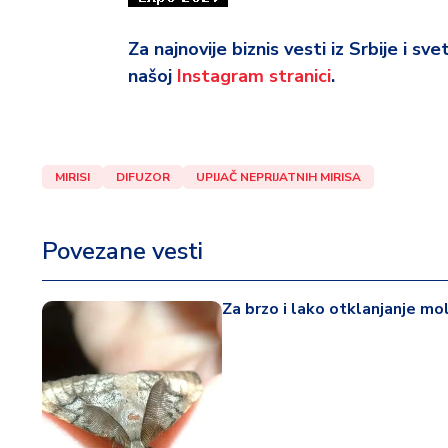
Za najnovije biznis vesti iz Srbije i sv
našoj
Instagram stranici
.
MIRISI
DIFUZOR
UPIJAČ NEPRIJATNIH MIRISA
Povezane vesti
Za brzo i lako otklanjanje mol