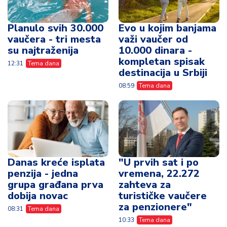
Planulo svih 30.000
Evo u kojim banjama
vaučera - tri mesta
važi vaučer od
su najtraženija
10.000 dinara -
kompletan spisak
12:31
Tema dana
destinacija u Srbiji
08:59
Tema dana
Danas kreće isplata
"U prvih sat i po
penzija - jedna
vremena, 22.272
grupa građana prva
zahteva za
dobija novac
turističke vaučere
za penzionere"
08:31
Tema dana
10:33
Tema dana