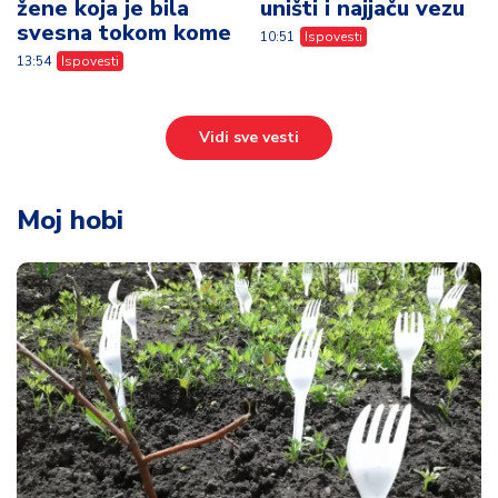
žene koja je bila
uništi i najjaču vezu
svesna tokom kome
10:51
Ispovesti
13:54
Ispovesti
Vidi sve vesti
Moj hobi