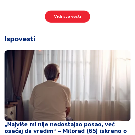
Vidi sve vesti
Ispovesti
„Najviše mi nije nedostajao posao, već
osećaj da vredim“ – Milorad (65) iskreno o