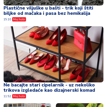
Plastične viljuške u bašti - trik koji štiti
biljke od mačaka i pasa bez hemikalija
15:10
Moj hobi
Ne bacajte stari cipelarnik - uz nekoliko
trikova izgledaće kao dizajnerski komad
11:52
Moj hobi