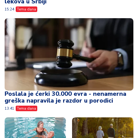
lekova u Srbiji
15:24
Tema dana
Poslala je ćerki 30.000 evra - nenamerna
greška napravila je razdor u porodici
13:41
Tema dana