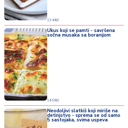
13:44
|
0
Ukus koji se pamti - savršena
sočna musaka sa boranijom
14:59
|
0
Neodoljivi slatkiš koji miriše na
detinjstvo - sprema se od samo
5 sastojaka, svima uspeva