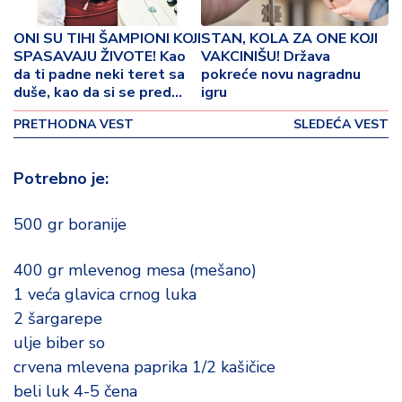
p
o
ONI SU TIHI ŠAMPIONI KOJI
STAN, KOLA ZA ONE KOJI
v
SPASAVAJU ŽIVOTE! Kao
VAKCINIŠU! Država
i
da ti padne neki teret sa
pokreće novu nagradnu
n
duše, kao da si se pred
igru
a
Bogom Svevišnjim spasao
PRETHODNA VEST
SLEDEĆA VEST
Z
d
Potrebno je:
r
a
500 gr boranije
v
lj
e
400 gr mlevenog mesa (mešano)
1 veća glavica crnog luka
R
2 šargarepe
a
ulje biber so
z
crvena mlevena paprika 1/2 kašičice
o
beli luk 4-5 čena
n