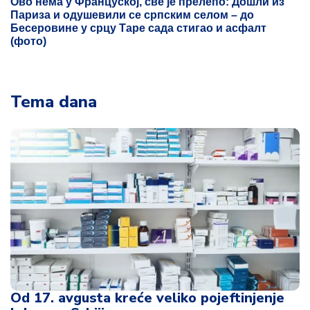
Ово нема у Француској, све је прелепо: Дошли из
Париза и одушевили се српским селом – до
Бесеровине у срцу Таре сада стигао и асфалт
(фото)
Tema dana
Od 17. avgusta kreće veliko pojeftinjenje