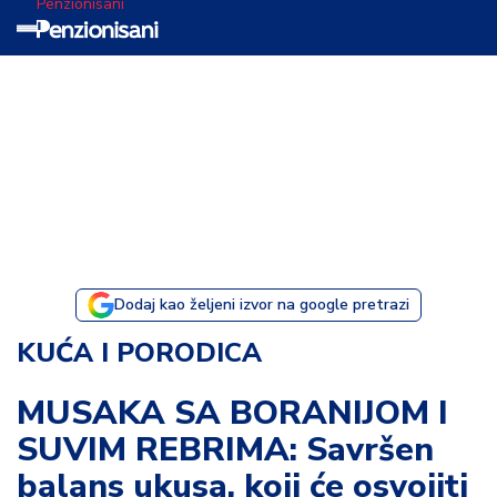
Penzionisani
T
e
m
a
d
a
n
a
Dodaj kao željeni izvor na google pretrazi
I
KUĆA I PORODICA
s
p
MUSAKA SA BORANIJOM I
o
SUVIM REBRIMA: Savršen
v
e
balans ukusa, koji će osvojiti
s