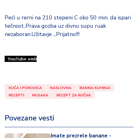
Peći u rerni na 210 stepeni C oko 50 min. da ispari
tečnost..Prava gozba uz divnu supu ruak
nezaboran.Užitavje ...Prijatno!!!
KUĆA I PORODICA
NASLOVNA
BAKINA KUHINJA
RECEPTI
MUSAKA
RECEPT ZA RUČAK
Povezane vesti
Imate prezrele banane -