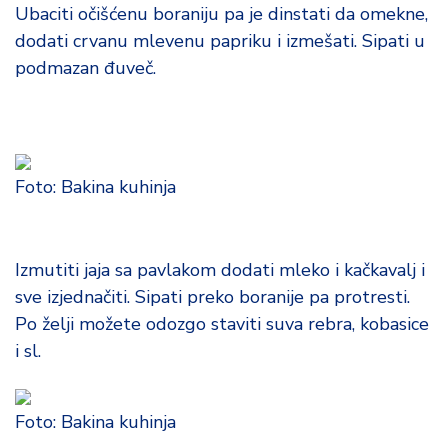
Ubaciti očišćenu boraniju pa je dinstati da omekne,
dodati crvanu mlevenu papriku i izmešati. Sipati u
podmazan đuveč.
Foto: Bakina kuhinja
Izmutiti jaja sa pavlakom dodati mleko i kačkavalj i
sve izjednačiti. Sipati preko boranije pa protresti.
Po želji možete odozgo staviti suva rebra, kobasice
i sl.
Foto: Bakina kuhinja