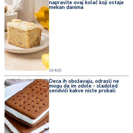
napravite ovaj kolač koji ostaje
mekan danima
16:41
|
0
Deca ih obožavaju, odrasli ne
mogu da im odole - sladoled
sendviči kakve niste probali