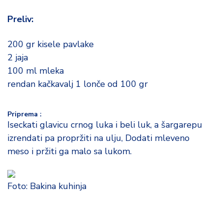
o
d
Preliv:
a
200 gr kisele pavlake
2 jaja
100 ml mleka
rendan kačkavalj 1 lonče od 100 gr
Priprema :
Iseckati glavicu crnog luka i beli luk, a šargarepu
izrendati pa propržiti na ulju, Dodati mleveno
meso i pržiti ga malo sa lukom.
Foto: Bakina kuhinja