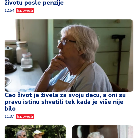
životu posle penzije
12:54
Ispovesti
Ceo život je živela za svoju decu, a oni su
pravu istinu shvatili tek kada je više nije
bilo
11:37
Ispovesti