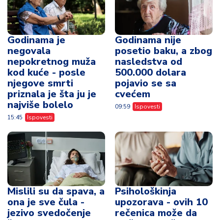
Godinama je
Godinama nije
negovala
posetio baku, a zbog
nepokretnog muža
nasledstva od
kod kuće - posle
500.000 dolara
njegove smrti
pojavio se sa
priznala je šta ju je
cvećem
najviše bolelo
09:59
Ispovesti
15:45
Ispovesti
Mislili su da spava, a
Psihološkinja
ona je sve čula -
upozorava - ovih 10
jezivo svedočenje
rečenica može da