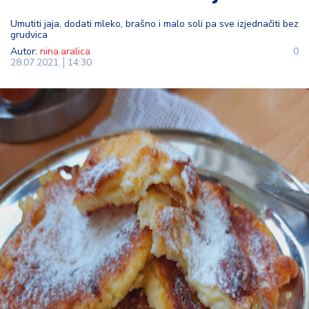
t
Umutiti jaja, dodati mleko, brašno i malo soli pa sve izjednačiti bez
i
grudvica
Autor:
nina.aralica
0
M
28.07.2021.
14:30
oj
h
o
bi
M
oj
a
p
e
n
zij
a
K