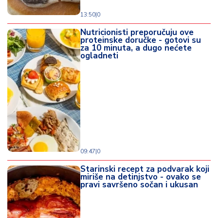
13:50
|
0
Nutricionisti preporučuju ove
proteinske doručke - gotovi su
za 10 minuta, a dugo nećete
ogladneti
09:47
|
0
Starinski recept za podvarak koji
miriše na detinjstvo - ovako se
pravi savršeno sočan i ukusan