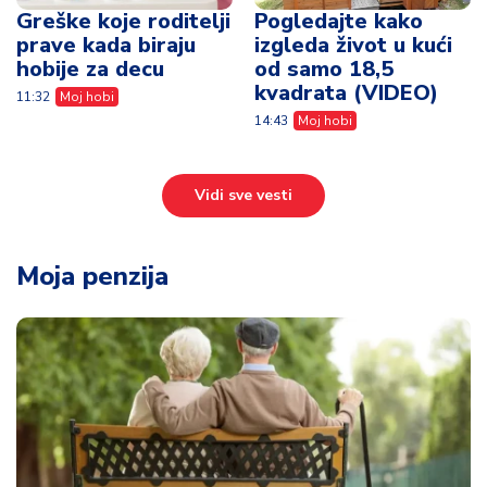
Greške koje roditelji
Pogledajte kako
prave kada biraju
izgleda život u kući
hobije za decu
od samo 18,5
kvadrata (VIDEO)
11:32
Moj hobi
14:43
Moj hobi
Vidi sve vesti
Moja penzija