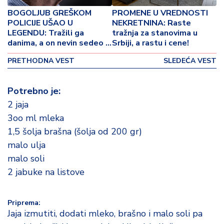
p
BOGOLJUB GREŠKOM
PROMENE U VREDNOSTI
o
POLICIJE UŠAO U
NEKRETNINA: Raste
v
LEGENDU: Tražili ga
tražnja za stanovima u
i
danima, a on nevin sedeo u
Srbiji, a rastu i cene!
n
ćeliji
a
PRETHODNA VEST
SLEDEĆA VEST
Z
Potrebno je:
d
2 jaja
r
a
3oo ml mleka
v
1,5 šolja brašna (šolja od 200 gr)
lj
malo ulja
e
malo soli
2 jabuke na listove
R
a
z
Priprema:
o
Jaja izmutiti, dodati mleko, brašno i malo soli pa
n