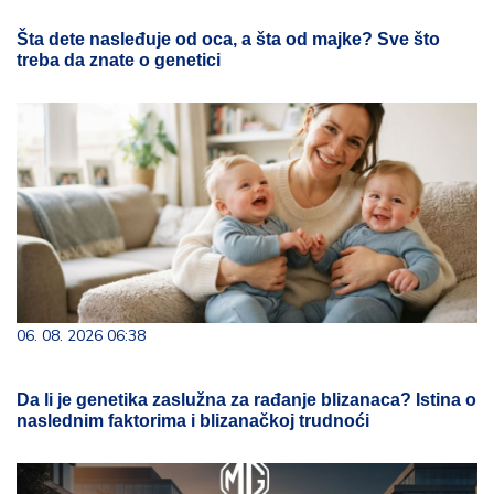
Šta dete nasleđuje od oca, a šta od majke? Sve što
treba da znate o genetici
06. 08. 2026 06:38
Da li je genetika zaslužna za rađanje blizanaca? Istina o
naslednim faktorima i blizanačkoj trudnoći