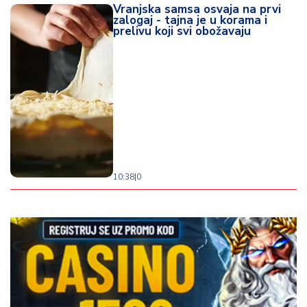
Vranjska samsa osvaja na prvi
zalogaj - tajna je u korama i
prelivu koji svi obožavaju
10:38
|
0