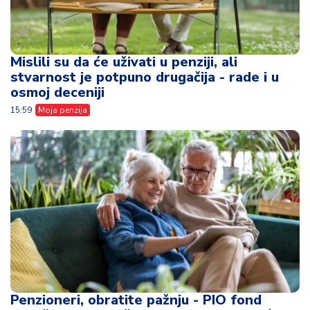
Mislili su da će uživati u penziji, ali
stvarnost je potpuno drugačija - rade i u
osmoj deceniji
15:59
Moja penzija
Penzioneri, obratite pažnju - PIO fond