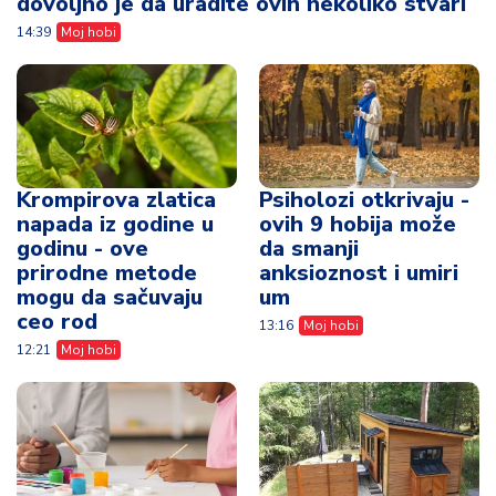
dovoljno je da uradite ovih nekoliko stvari
14:39
Moj hobi
Krompirova zlatica
Psiholozi otkrivaju -
napada iz godine u
ovih 9 hobija može
godinu - ove
da smanji
prirodne metode
anksioznost i umiri
mogu da sačuvaju
um
ceo rod
13:16
Moj hobi
12:21
Moj hobi