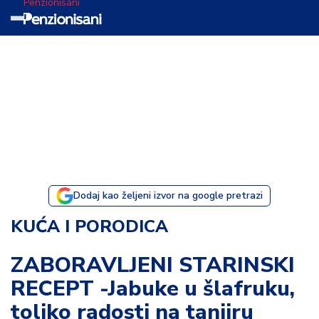
Penzionisani
T
e
m
a
d
a
n
a
Dodaj kao željeni izvor na google pretrazi
I
KUĆA I PORODICA
s
p
ZABORAVLJENI STARINSKI
o
RECEPT -Jabuke u šlafruku,
v
e
toliko radosti na tanjiru
s