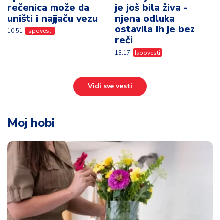
rečenica može da
je još bila živa -
uništi i najjaču vezu
njena odluka
ostavila ih je bez
10:51
Ispovesti
reči
13:17
Ispovesti
Vidi sve vesti
Moj hobi