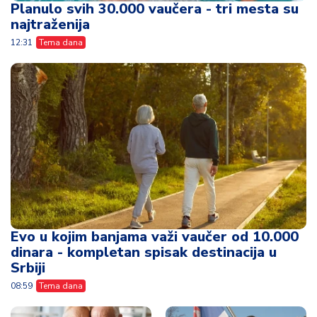
Planulo svih 30.000 vaučera - tri mesta su
najtraženija
12:31
Tema dana
Evo u kojim banjama važi vaučer od 10.000
dinara - kompletan spisak destinacija u
Srbiji
08:59
Tema dana