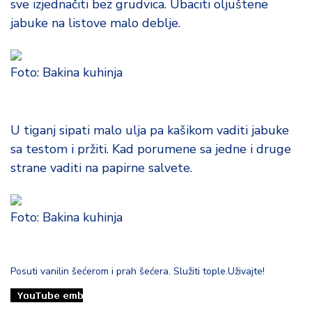
sve izjednačiti bez grudvica. Ubaciti oljuštene
o
jabuke na listove malo deblje.
d
a
Foto: Bakina kuhinja
U tiganj sipati malo ulja pa kašikom vaditi jabuke
sa testom i pržiti. Kad porumene sa jedne i druge
strane vaditi na papirne salvete.
Foto: Bakina kuhinja
Posuti vanilin šećerom i prah šećera. Služiti tople.Uživajte!