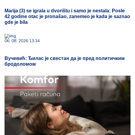
Marija (3) se igrala u dvorištu i samo je nestala: Posle
42 godine otac je pronašao, zanemeo je kada je saznao
gde je bila
06. 08. 2026 13:34
Вучевић: Ђилас је свестан да је пред политичким
бродоломом