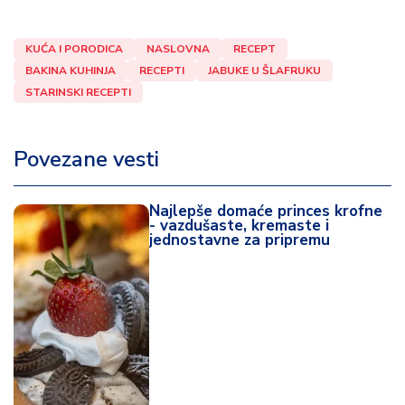
KUĆA I PORODICA
NASLOVNA
RECEPT
BAKINA KUHINJA
RECEPTI
JABUKE U ŠLAFRUKU
STARINSKI RECEPTI
Povezane vesti
Najlepše domaće princes krofne
- vazdušaste, kremaste i
jednostavne za pripremu