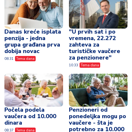
Danas kreće isplata
"U prvih sat i po
penzija - jedna
vremena, 22.272
grupa građana prva
zahteva za
dobija novac
turističke vaučere
za penzionere"
08:31
Tema dana
10:33
Tema dana
Počela podela
Penzioneri od
vaučera od 10.000
ponedeljka mogu po
dinara
vaučere - šta je
potrebno za 10.000
08:37
Tema dana