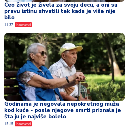
Ceo život je živela za svoju decu, a oni su
pravu istinu shvatili tek kada je više nije
bilo
11:37
Ispovesti
Godinama je negovala nepokretnog muža
kod kuće - posle njegove smrti priznala je
šta ju je najviše bolelo
15:45
Ispovesti