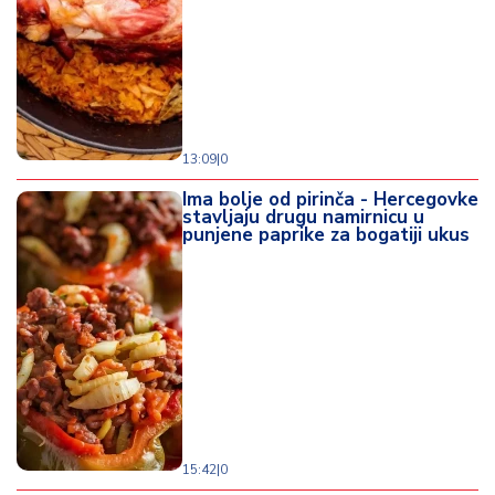
13:09
|
0
Ima bolje od pirinča - Hercegovke
stavljaju drugu namirnicu u
punjene paprike za bogatiji ukus
15:42
|
0