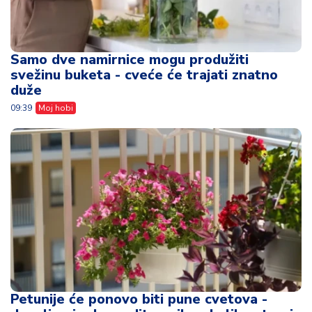
Samo dve namirnice mogu produžiti
svežinu buketa - cveće će trajati znatno
duže
09:39
Moj hobi
Petunije će ponovo biti pune cvetova -