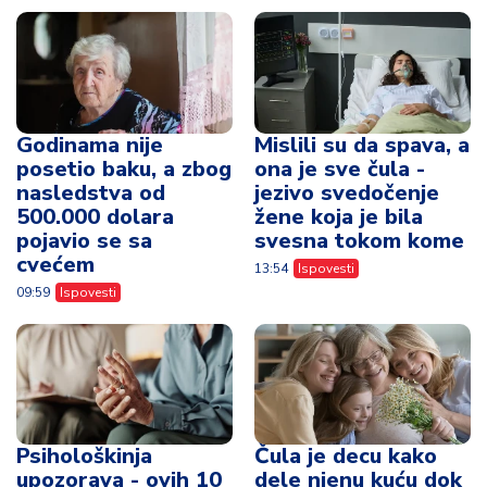
Godinama nije
Mislili su da spava, a
posetio baku, a zbog
ona je sve čula -
nasledstva od
jezivo svedočenje
500.000 dolara
žene koja je bila
pojavio se sa
svesna tokom kome
cvećem
13:54
Ispovesti
09:59
Ispovesti
Psihološkinja
Čula je decu kako
upozorava - ovih 10
dele njenu kuću dok