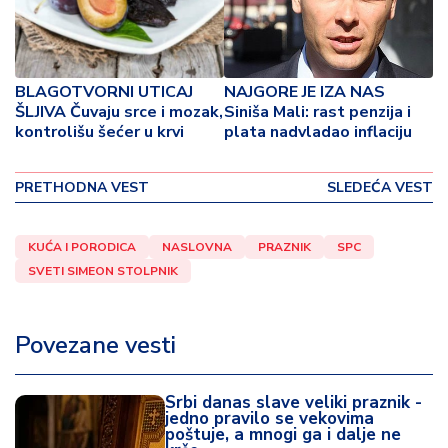
p
o
v
i
BLAGOTVORNI UTICAJ
NAJGORE JE IZA NAS
n
ŠLJIVA Čuvaju srce i mozak,
Siniša Mali: rast penzija i
a
kontrolišu šećer u krvi
plata nadvladao inflaciju
Z
d
PRETHODNA VEST
SLEDEĆA VEST
r
a
KUĆA I PORODICA
NASLOVNA
PRAZNIK
SPC
v
SVETI SIMEON STOLPNIK
lj
e
Povezane vesti
R
a
z
Srbi danas slave veliki praznik -
o
jedno pravilo se vekovima
poštuje, a mnogi ga i dalje ne
n