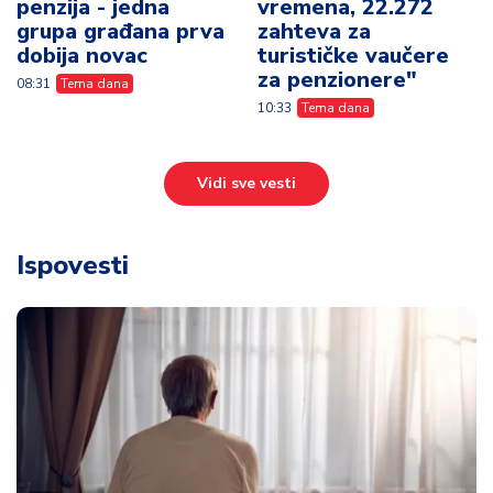
penzija - jedna
vremena, 22.272
grupa građana prva
zahteva za
dobija novac
turističke vaučere
za penzionere"
08:31
Tema dana
10:33
Tema dana
Vidi sve vesti
Ispovesti