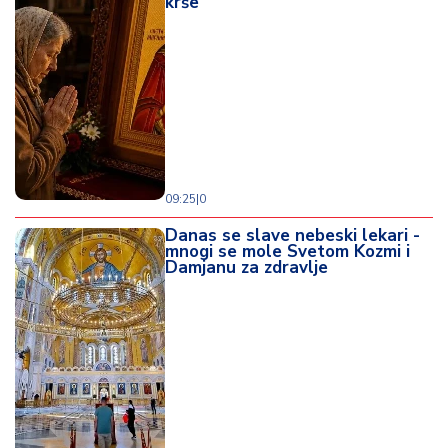
krše
o
d
a
09:25
|
0
Danas se slave nebeski lekari -
mnogi se mole Svetom Kozmi i
Damjanu za zdravlje