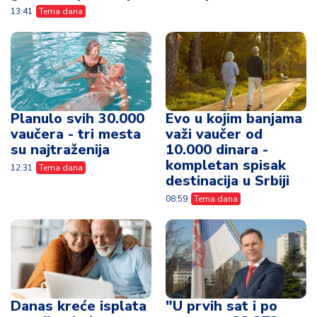
13:41
Tema dana
Planulo svih 30.000
Evo u kojim banjama
vaučera - tri mesta
važi vaučer od
su najtraženija
10.000 dinara -
kompletan spisak
12:31
Tema dana
destinacija u Srbiji
08:59
Tema dana
Danas kreće isplata
"U prvih sat i po