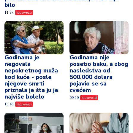
bilo
11:37
Ispovesti
Godinama je
Godinama nije
negovala
posetio baku, a zbog
nepokretnog muža
nasledstva od
kod kuće - posle
500.000 dolara
njegove smrti
pojavio se sa
priznala je šta ju je
cvećem
najviše bolelo
09:59
Ispovesti
15:45
Ispovesti