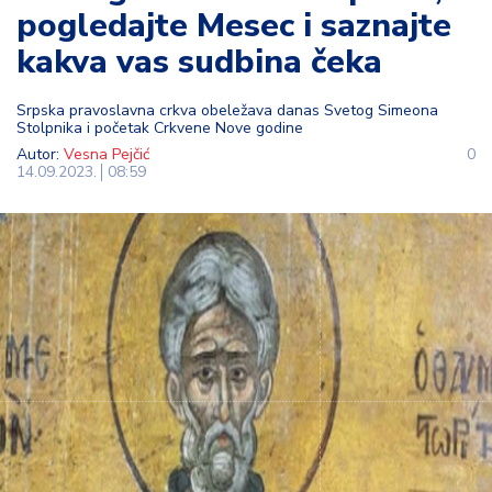
pogledajte Mesec i saznajte
t
i
kakva vas sudbina čeka
M
Srpska pravoslavna crkva obeležava danas Svetog Simeona
oj
Stolpnika i početak Crkvene Nove godine
h
Autor:
Vesna Pejčić
0
o
14.09.2023.
08:59
bi
M
oj
a
p
e
n
zij
a
K