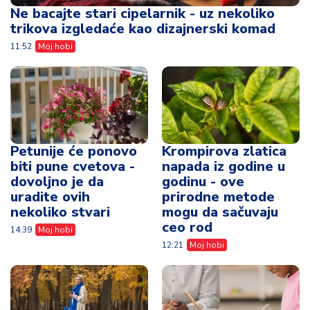
Ne bacajte stari cipelarnik - uz nekoliko
trikova izgledaće kao dizajnerski komad
11:52
Moj hobi
Petunije će ponovo
Krompirova zlatica
biti pune cvetova -
napada iz godine u
dovoljno je da
godinu - ove
uradite ovih
prirodne metode
nekoliko stvari
mogu da sačuvaju
ceo rod
14:39
Moj hobi
12:21
Moj hobi