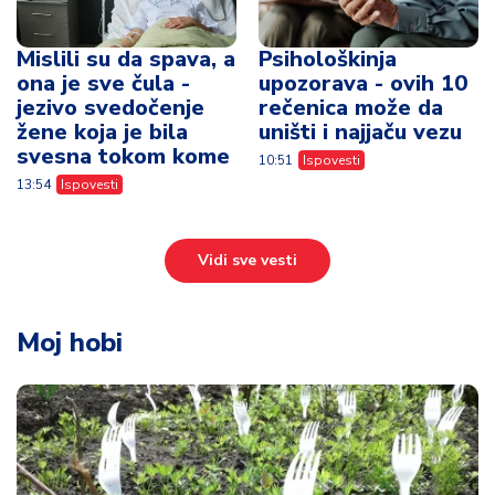
Mislili su da spava, a
Psihološkinja
ona je sve čula -
upozorava - ovih 10
jezivo svedočenje
rečenica može da
žene koja je bila
uništi i najjaču vezu
svesna tokom kome
10:51
Ispovesti
13:54
Ispovesti
Vidi sve vesti
Moj hobi