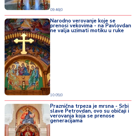
09:46
|
0
Narodno verovanje koje se
prenosi vekovima - na Pavlovdan
ne valja uzimati motiku u ruke
10:05
|
0
Praznična trpeza je mrsna - Srbi
slave Petrovdan, ovo su običaji i
verovanja koja se prenose
generacijama