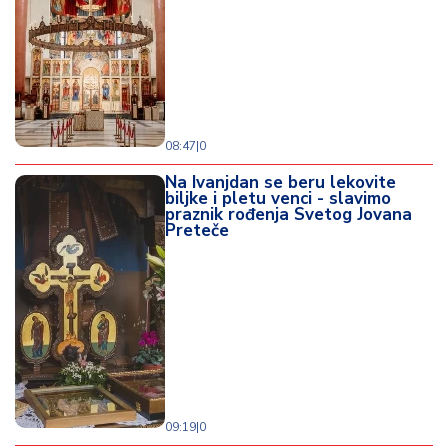
08:47
|
0
Na Ivanjdan se beru lekovite
biljke i pletu venci - slavimo
praznik rođenja Svetog Jovana
Preteče
09:19
|
0