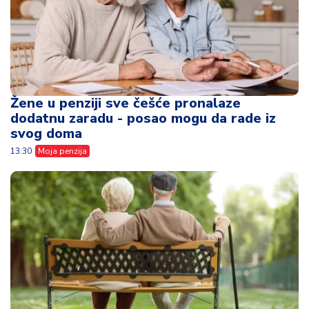
Žene u penziji sve češće pronalaze
dodatnu zaradu - posao mogu da rade iz
svog doma
13:30
Moja penzija