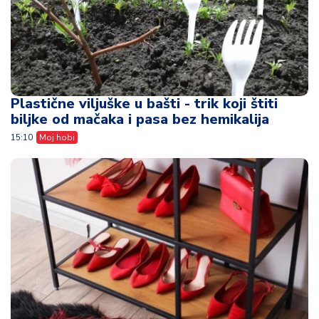
Plastične viljuške u bašti - trik koji štiti
biljke od mačaka i pasa bez hemikalija
15:10
Moj hobi