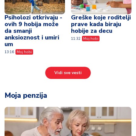
Psiholozi otkrivaju -
Greške koje roditelji
ovih 9 hobija može
prave kada biraju
da smanji
hobije za decu
anksioznost i umiri
11:32
Moj hobi
um
13:16
Moj hobi
Vidi sve vesti
Moja penzija