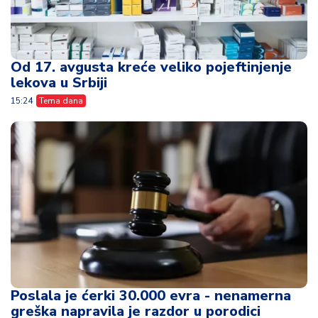
Od 17. avgusta kreće veliko pojeftinjenje
lekova u Srbiji
15:24
Tema dana
Poslala je ćerki 30.000 evra - nenamerna
greška napravila je razdor u porodici