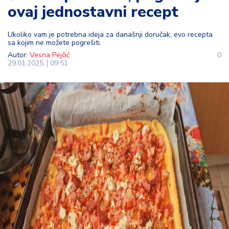
ovaj jednostavni recept
t
i
Ukoliko vam je potrebna ideja za današnji doručak, evo recepta
sa kojim ne možete pogrešiti.
M
Autor:
Vesna Pejčić
0
oj
29.01.2025.
09:51
h
o
bi
M
oj
a
p
e
n
zij
a
K