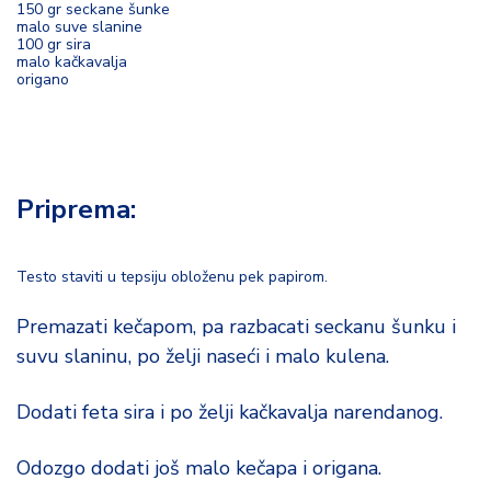
150 gr seckane šunke
o
malo suve slanine
d
100 gr sira
a
malo kačkavalja
origano
Priprema:
Testo staviti u tepsiju obloženu pek papirom.
Premazati kečapom, pa razbacati seckanu šunku i
suvu slaninu, po želji naseći i malo kulena.
Dodati feta sira i po želji kačkavalja narendanog.
Odozgo dodati još malo kečapa i origana.