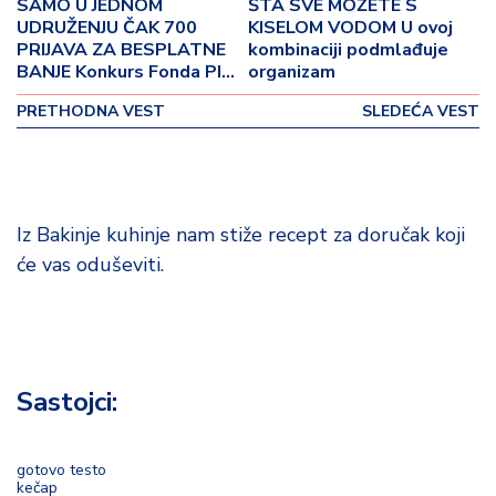
p
SAMO U JEDNOM
ŠTA SVE MOŽETE S
UDRUŽENJU ČAK 700
KISELOM VODOM U ovoj
o
PRIJAVA ZA BESPLATNE
kombinaciji podmlađuje
v
BANJE Konkurs Fonda PIO
organizam
i
završen, na oporavak će ići
n
PRETHODNA VEST
SLEDEĆA VEST
više od 22.000 penzionera
a
Z
d
r
Iz Bakinje kuhinje nam stiže recept za doručak koji
a
će vas oduševiti.
v
lj
e
R
Sastojci:
a
z
o
gotovo testo
n
kečap