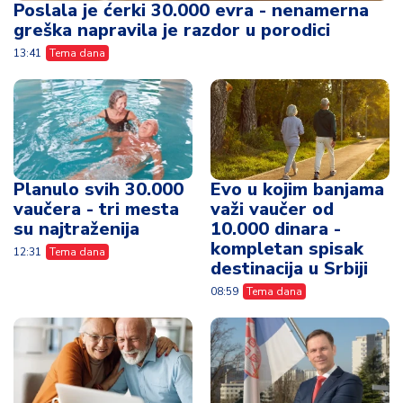
Poslala je ćerki 30.000 evra - nenamerna
greška napravila je razdor u porodici
13:41
Tema dana
Planulo svih 30.000
Evo u kojim banjama
vaučera - tri mesta
važi vaučer od
su najtraženija
10.000 dinara -
kompletan spisak
12:31
Tema dana
destinacija u Srbiji
08:59
Tema dana