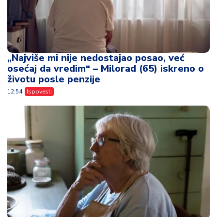
„Najviše mi nije nedostajao posao, već
osećaj da vredim“ – Milorad (65) iskreno o
životu posle penzije
12:54
Ispovesti