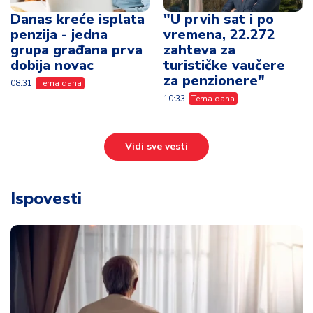
Danas kreće isplata
"U prvih sat i po
penzija - jedna
vremena, 22.272
grupa građana prva
zahteva za
dobija novac
turističke vaučere
za penzionere"
08:31
Tema dana
10:33
Tema dana
Vidi sve vesti
Ispovesti