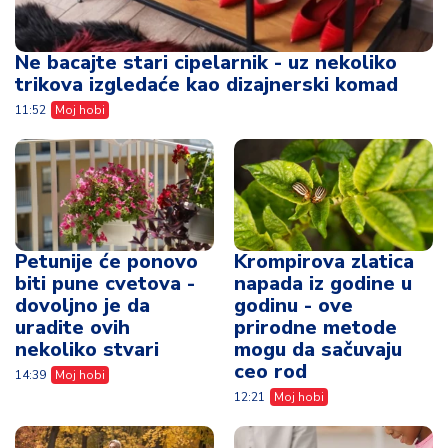
Ne bacajte stari cipelarnik - uz nekoliko
trikova izgledaće kao dizajnerski komad
11:52
Moj hobi
Petunije će ponovo
Krompirova zlatica
biti pune cvetova -
napada iz godine u
dovoljno je da
godinu - ove
uradite ovih
prirodne metode
nekoliko stvari
mogu da sačuvaju
ceo rod
14:39
Moj hobi
12:21
Moj hobi