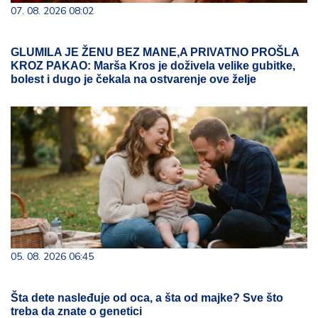
07. 08. 2026 08:02
GLUMILA JE ŽENU BEZ MANE,A PRIVATNO PROŠLA
KROZ PAKAO: Marša Kros je doživela velike gubitke,
bolest i dugo je čekala na ostvarenje ove želje
05. 08. 2026 06:45
Šta dete nasleđuje od oca, a šta od majke? Sve što
treba da znate o genetici