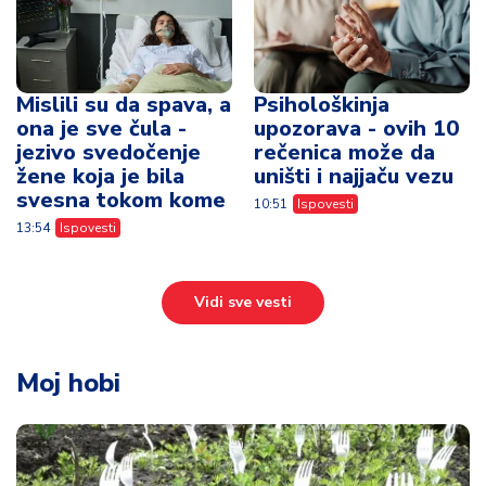
Mislili su da spava, a
Psihološkinja
ona je sve čula -
upozorava - ovih 10
jezivo svedočenje
rečenica može da
žene koja je bila
uništi i najjaču vezu
svesna tokom kome
10:51
Ispovesti
13:54
Ispovesti
Vidi sve vesti
Moj hobi