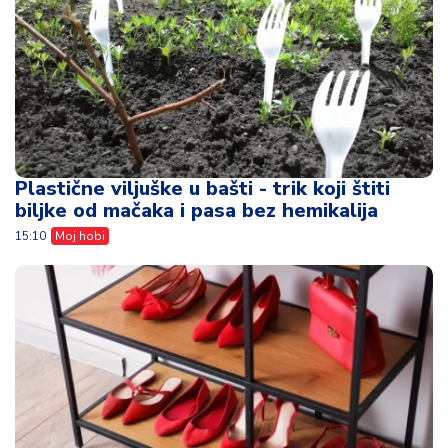
Plastične viljuške u bašti - trik koji štiti
biljke od mačaka i pasa bez hemikalija
15:10
Moj hobi