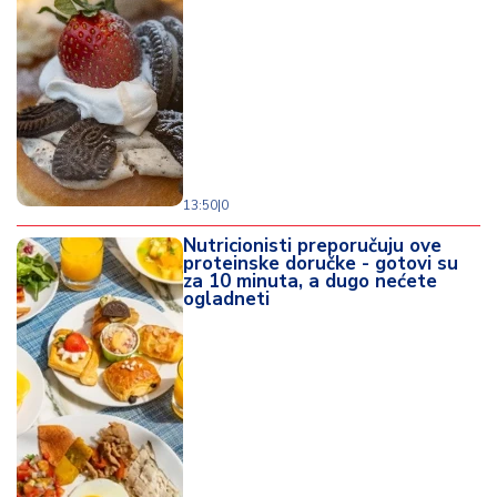
13:50
|
0
Nutricionisti preporučuju ove
proteinske doručke - gotovi su
za 10 minuta, a dugo nećete
ogladneti