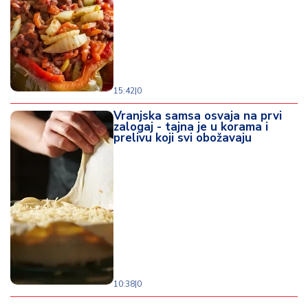
15:42
|
0
Vranjska samsa osvaja na prvi
zalogaj - tajna je u korama i
prelivu koji svi obožavaju
10:38
|
0