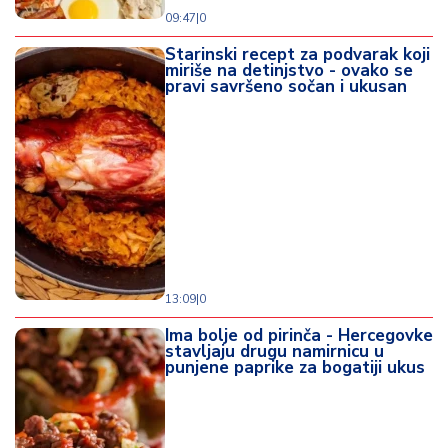
09:47
|
0
Starinski recept za podvarak koji
miriše na detinjstvo - ovako se
pravi savršeno sočan i ukusan
13:09
|
0
Ima bolje od pirinča - Hercegovke
stavljaju drugu namirnicu u
punjene paprike za bogatiji ukus