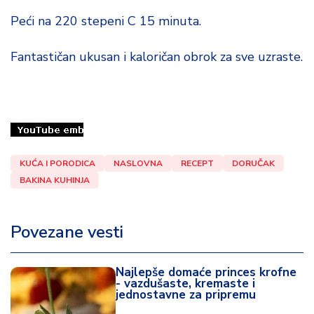
Peći na 220 stepeni C 15 minuta.
Fantastičan ukusan i kaloričan obrok za sve uzraste.
KUĆA I PORODICA
NASLOVNA
RECEPT
DORUČAK
BAKINA KUHINJA
Povezane vesti
Najlepše domaće princes krofne
- vazdušaste, kremaste i
jednostavne za pripremu