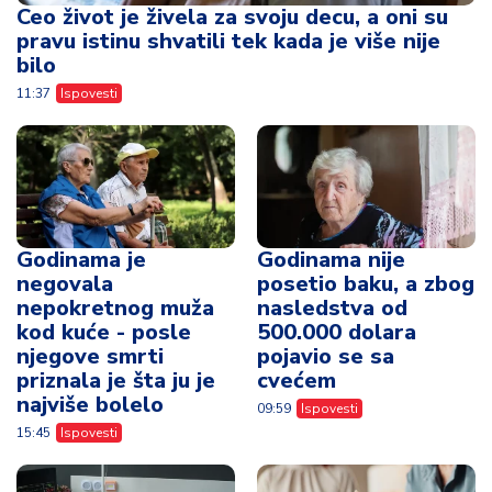
Ceo život je živela za svoju decu, a oni su
pravu istinu shvatili tek kada je više nije
bilo
11:37
Ispovesti
Godinama je
Godinama nije
negovala
posetio baku, a zbog
nepokretnog muža
nasledstva od
kod kuće - posle
500.000 dolara
njegove smrti
pojavio se sa
priznala je šta ju je
cvećem
najviše bolelo
09:59
Ispovesti
15:45
Ispovesti