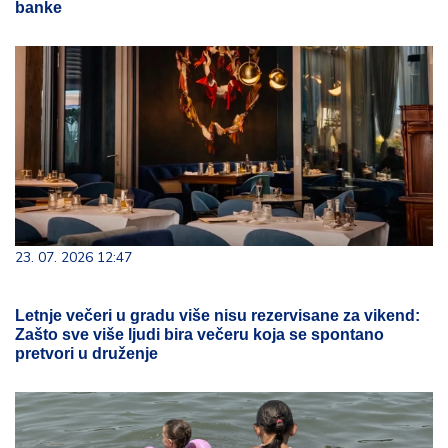
banke
23. 07. 2026 12:47
Letnje večeri u gradu više nisu rezervisane za vikend:
Zašto sve više ljudi bira večeru koja se spontano
pretvori u druženje