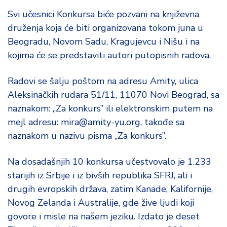
Svi učesnici Konkursa biće pozvani na književna
druženja koja će biti organizovana tokom juna u
Beogradu, Novom Sadu, Kragujevcu i Nišu i na
kojima će se predstaviti autori putopisnih radova.
Radovi se šalju poštom na adresu Amity, ulica
Aleksinačkih rudara 51/11, 11070 Novi Beograd, sa
naznakom: „Za konkurs” ili elektronskim putem na
mejl adresu: mira@amity-yu.org, takođe sa
naznakom u nazivu pisma „Za konkurs”.
Na dosadašnjih 10 konkursa učestvovalo je 1.233
starijih iz Srbije i iz bivših republika SFRJ, ali i
drugih evropskih država, zatim Kanade, Kalifornije,
Novog Zelanda i Australije, gde žive ljudi koji
govore i misle na našem jeziku. Izdato je deset