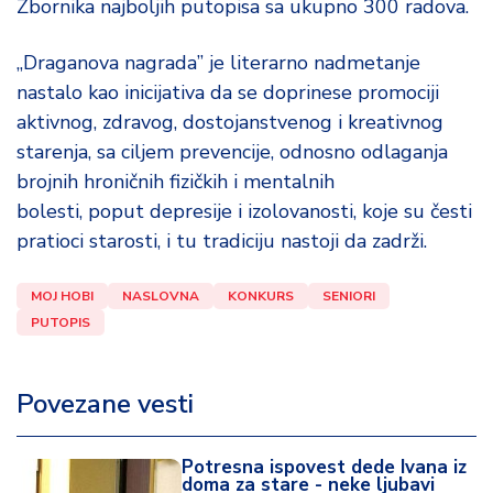
Zbornika najboljih putopisa sa ukupno 300 radova.
„Draganova nagrada” je literarno nadmetanje
nastalo kao inicijativa da se doprinese promociji
aktivnog, zdravog, dostojanstvenog i kreativnog
starenja, sa ciljem prevencije, odnosno odlaganja
brojnih hroničnih fizičkih i mentalnih
bolesti, poput depresije i izolovanosti, koje su česti
pratioci starosti, i tu tradiciju nastoji da zadrži.
MOJ HOBI
NASLOVNA
KONKURS
SENIORI
PUTOPIS
Povezane vesti
Potresna ispovest dede Ivana iz
doma za stare - neke ljubavi