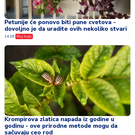
Petunije će ponovo biti pune cvetova -
dovoljno je da uradite ovih nekoliko stvari
14:39
Moj hobi
Krompirova zlatica napada iz godine u
godinu - ove prirodne metode mogu da
sačuvaju ceo rod