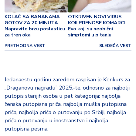
o
v
i
KOLAČ SA BANANAMA
OTKRIVEN NOVI VIRUS
n
GOTOV ZA 20 MINUTA
KOJI PRENOSE KOMARCI
a
Napravite brzu poslasticu
Evo koji su neobični
za tren oka
simptomi u pitanju
Z
PRETHODNA VEST
SLEDEĆA VEST
d
r
a
v
lj
Jedanaestu godinu zaredom raspisan je Konkurs za
e
„Draganovu nagradu” 2025.-te, odnosno za najbolji
putopis starijih osoba u pet kategorija: najbolja
R
ženska putopisna priča, najbolja muška putopisna
a
priča, najbolja priča o putovanju po Srbiji, najbolja
z
o
priča o putovanju u inostranstvo i najbolja
n
putopisna pesma.
o