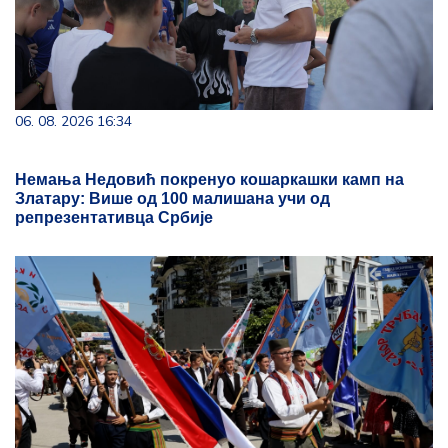
06. 08. 2026 16:34
Немања Недовић покренуо кошаркашки камп на
Златару: Више од 100 малишана учи од
репрезентативца Србије