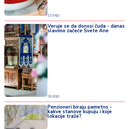
10:54
|
0
Veruje se da donosi čuda - danas
slavimo začeće Svete Ane
09:40
|
0
Penzioneri biraju pametno -
kakve stanove kupuju i koje
lokacije traže?