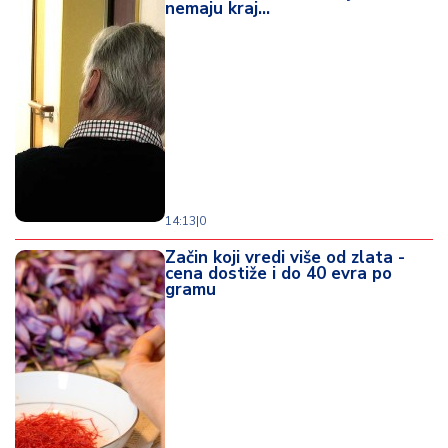
nemaju kraj...
14:13
|
0
Začin koji vredi više od zlata -
cena dostiže i do 40 evra po
gramu