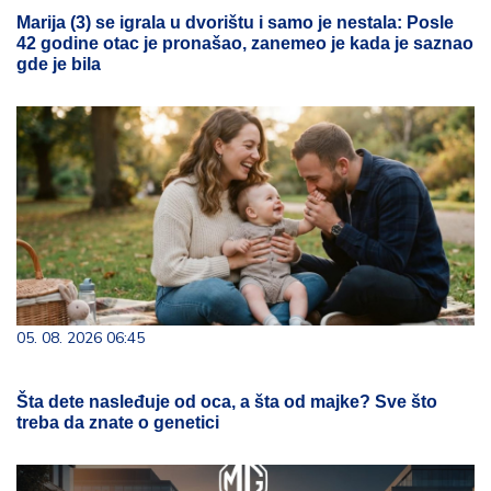
Marija (3) se igrala u dvorištu i samo je nestala: Posle
42 godine otac je pronašao, zanemeo je kada je saznao
gde je bila
05. 08. 2026 06:45
Šta dete nasleđuje od oca, a šta od majke? Sve što
treba da znate o genetici