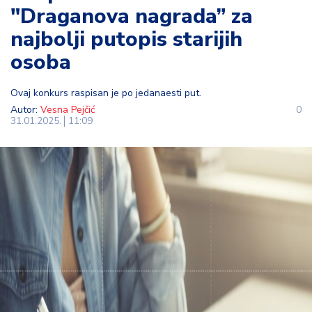
"Draganova nagrada” za
t
i
najbolji putopis starijih
osoba
M
oj
h
Ovaj konkurs raspisan je po jedanaesti put.
o
Autor:
Vesna Pejčić
0
31.01.2025.
11:09
bi
M
oj
a
p
e
n
zij
a
K