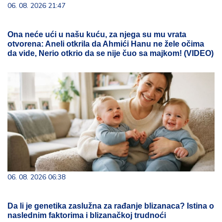
06. 08. 2026 21:47
Ona neće ući u našu kuću, za njega su mu vrata
otvorena: Aneli otkrila da Ahmići Hanu ne žele očima
da vide, Nerio otkrio da se nije čuo sa majkom! (VIDEO)
06. 08. 2026 06:38
Da li je genetika zaslužna za rađanje blizanaca? Istina o
naslednim faktorima i blizanačkoj trudnoći