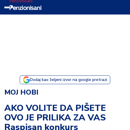
Penzionisani
T
e
m
a
d
a
n
a
Dodaj kao željeni izvor na google pretrazi
I
MOJ HOBI
s
p
AKO VOLITE DA PIŠETE
o
OVO JE PRILIKA ZA VAS
v
e
Raspisan konkurs
s