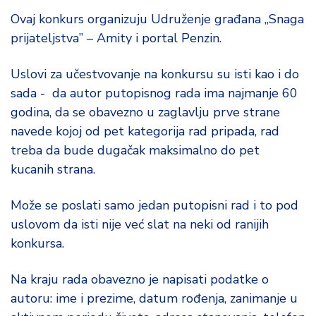
d
Ovaj konkurs organizuju Udruženje građana „Snaga
a
prijateljstva” – Amity i portal Penzin.
Uslovi za učestvovanje na konkursu su isti kao i do
sada - da autor putopisnog rada ima najmanje 60
godina, da se obavezno u zaglavlju prve strane
navede kojoj od pet kategorija rad pripada, rad
treba da bude dugačak maksimalno do pet
kucanih strana.
Može se poslati samo jedan putopisni rad i to pod
uslovom da isti nije već slat na neki od ranijih
konkursa.
Na kraju rada obavezno je napisati podatke o
autoru: ime i prezime, datum rođenja, zanimanje u