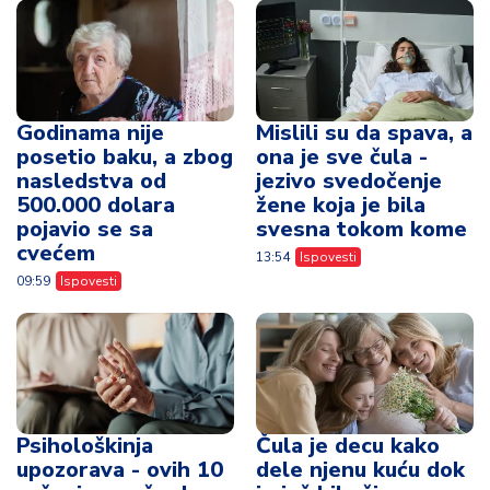
Godinama nije
Mislili su da spava, a
posetio baku, a zbog
ona je sve čula -
nasledstva od
jezivo svedočenje
500.000 dolara
žene koja je bila
pojavio se sa
svesna tokom kome
cvećem
13:54
Ispovesti
09:59
Ispovesti
Psihološkinja
Čula je decu kako
upozorava - ovih 10
dele njenu kuću dok