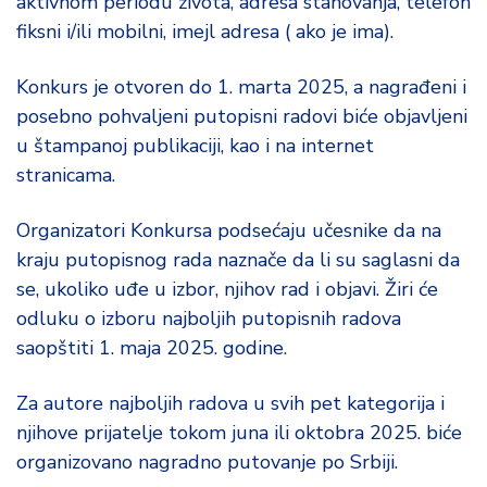
aktivnom periodu života, adresa stanovanja, telefon
fiksni i/ili mobilni, imejl adresa ( ako je ima).
Konkurs je otvoren do 1. marta 2025, a nagrađeni i
posebno pohvaljeni putopisni radovi biće objavljeni
u štampanoj publikaciji, kao i na internet
stranicama.
Organizatori Konkursa podsećaju učesnike da na
kraju putopisnog rada naznače da li su saglasni da
se, ukoliko uđe u izbor, njihov rad i objavi. Žiri će
odluku o izboru najboljih putopisnih radova
saopštiti 1. maja 2025. godine.
Za autore najboljih radova u svih pet kategorija i
njihove prijatelje tokom juna ili oktobra 2025. biće
organizovano nagradno putovanje po Srbiji.