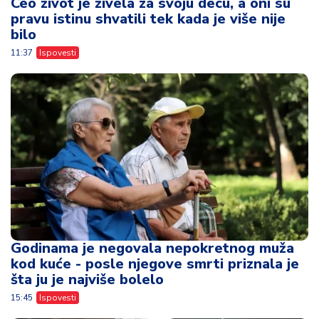
Ceo život je živela za svoju decu, a oni su
pravu istinu shvatili tek kada je više nije
bilo
11:37
Ispovesti
Godinama je negovala nepokretnog muža
kod kuće - posle njegove smrti priznala je
šta ju je najviše bolelo
15:45
Ispovesti