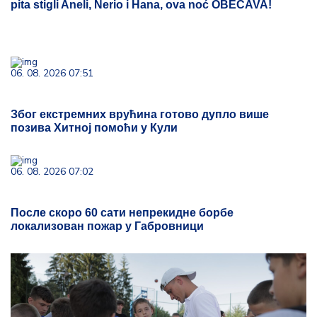
pita stigli Aneli, Nerio i Hana, ova noć OBEĆAVA!
06. 08. 2026 07:51
Због екстремних врућина готово дупло више
позива Хитној помоћи у Кули
06. 08. 2026 07:02
После скоро 60 сати непрекидне борбе
локализован пожар у Габровници