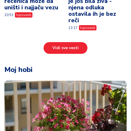
rečenica može da
je još bila živa -
uništi i najjaču vezu
njena odluka
ostavila ih je bez
10:51
Ispovesti
reči
13:17
Ispovesti
Vidi sve vesti
Moj hobi