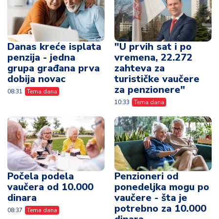
Danas kreće isplata
"U prvih sat i po
penzija - jedna
vremena, 22.272
grupa građana prva
zahteva za
dobija novac
turističke vaučere
za penzionere"
08:31
Tema dana
10:33
Tema dana
Počela podela
Penzioneri od
vaučera od 10.000
ponedeljka mogu po
dinara
vaučere - šta je
potrebno za 10.000
08:37
Tema dana