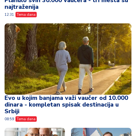
Planulo svih 30.000 vaučera - tri mesta su
najtraženija
12:31
Tema dana
Evo u kojim banjama važi vaučer od 10.000
dinara - kompletan spisak destinacija u
Srbiji
08:59
Tema dana