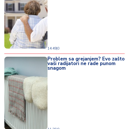
14:49
|
0
Problem sa grejanjem? Evo zašto
vaši radijatori ne rade punom
snagom