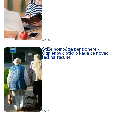
09:00
|
0
Stiže pomoć za penzionere -
Ognjenović otkrio kada će novac
leći na račune
10:01
|
0