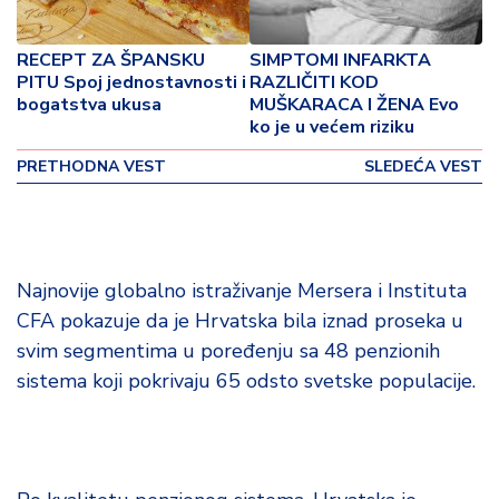
o
v
i
RECEPT ZA ŠPANSKU
SIMPTOMI INFARKTA
n
PITU Spoj jednostavnosti i
RAZLIČITI KOD
a
bogatstva ukusa
MUŠKARACA I ŽENA Evo
ko je u većem riziku
Z
PRETHODNA VEST
SLEDEĆA VEST
d
r
a
v
lj
Najnovije globalno istraživanje Mersera i Instituta
e
CFA pokazuje da je Hrvatska bila iznad proseka u
svim segmentima u poređenju sa 48 penzionih
R
sistema koji pokrivaju 65 odsto svetske populacije.
a
z
o
n
o