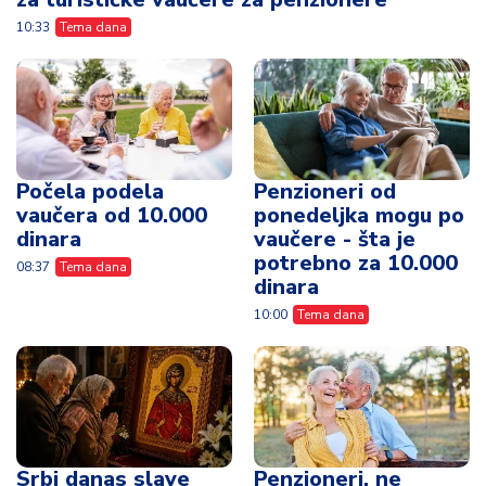
10:33
Tema dana
Počela podela
Penzioneri od
vaučera od 10.000
ponedeljka mogu po
dinara
vaučere - šta je
potrebno za 10.000
08:37
Tema dana
dinara
10:00
Tema dana
Srbi danas slave
Penzioneri, ne