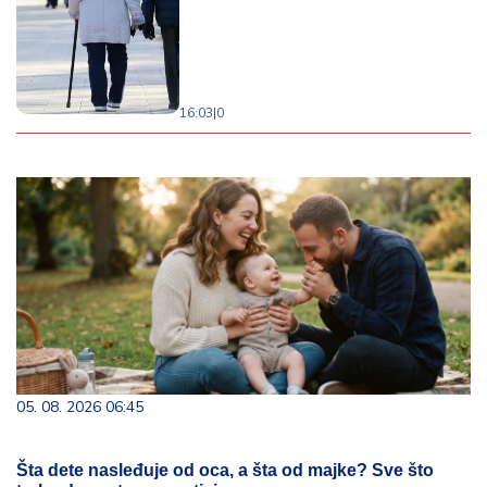
16:03
|
0
05. 08. 2026 06:45
Šta dete nasleđuje od oca, a šta od majke? Sve što