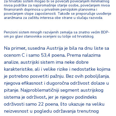
za hrvatski sistem mogao bi se povećati povećanjem minimalnog
nivoa podrške za najsiromašnije starije osobe
,
povećanjem nivoa
finansiranih doprinosa u privatnim penzijskim planovima i
povećanjem stope zaposlenosti. Takođe se preporučuje uvođenje
aranžmana za zaštitu interesa obe strane u slučaju razvoda.
Penzioni sistem mnogih razvijenih zemalja sa znatno većim BDP-
om po glavi stanovnika ocenjeni su lošije od hrvatskog.
Na prime
r,
susedna Austrija je bila na dnu liste sa
ocenom C i samo 53,4 poena
.
Prema nalazima
analize, austrijski sistem ima neke dobre
karakteristike, ali i velike rizike i nedostatke kojima
je potrebno posvetiti pažnju. Bez ovih poboljšanja,
njegova efikasnost i dugoročna održivost dolaze u
pitanje. Najproblematičniji segment austrijskog
sistema je održivost
,
jer je njegov podindeks
održivosti samo 22 poena, što ukazuje na veliku
neizvesnost u pogledu održavanja trenutnog