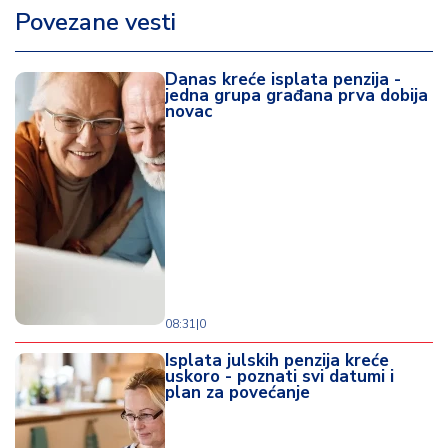
Povezane vesti
Danas kreće isplata penzija -
jedna grupa građana prva dobija
novac
08:31
|
0
Isplata julskih penzija kreće
uskoro - poznati svi datumi i
plan za povećanje