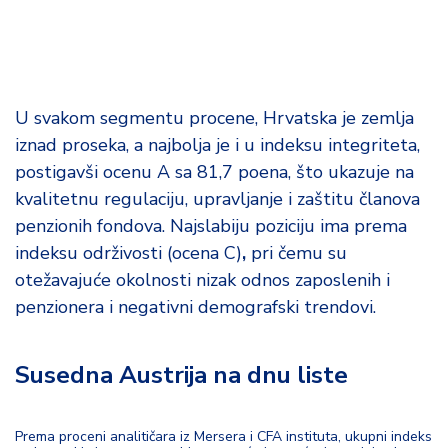
U svakom segmentu procene, Hrvatska je zemlja
iznad proseka, a najbolja je i u indeksu integriteta,
postigavši ocenu A sa 81,7 poena, što ukazuje na
kvalitetnu regulaciju, upravljanje i zaštitu članova
penzionih fondova. Najslabiju poziciju ima prema
indeksu održivosti (ocena C)
,
pri čemu su
otežavajuće okolnosti nizak odnos zaposlenih i
penzionera i negativni demografski trendovi.
Susedna Austrija na dnu liste
Prema proceni analitičara iz Mersera i CFA instituta, ukupni indeks