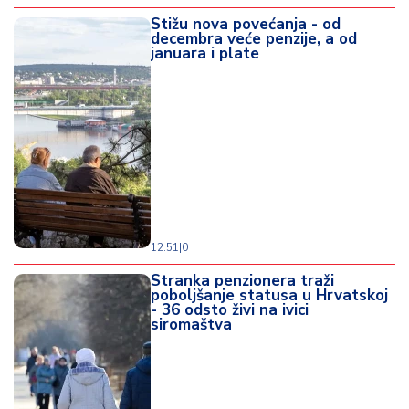
Stižu nova povećanja - od
decembra veće penzije, a od
januara i plate
12:51
|
0
Stranka penzionera traži
poboljšanje statusa u Hrvatskoj
- 36 odsto živi na ivici
siromaštva