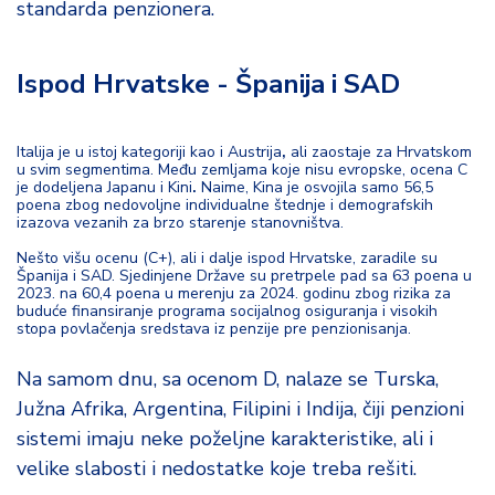
standarda penzionera.
Ispod Hrvatske - Španija i SAD
Italija je u istoj kategoriji kao i Austrija
,
ali zaostaje za Hrvatskom
u svim segmentima. Među zemljama koje nisu evropske, ocena C
je dodeljena Japanu i Kini
.
Naime, Kina je osvojila samo 56,5
poena zbog nedovoljne individualne štednje i demografskih
izazova vezanih za brzo starenje stanovništva.
Nešto višu ocenu (C+), ali i dalje ispod Hrvatske, zaradile su
Španija i SAD. Sjedinjene Države su pretrpele pad sa 63 poena u
2023. na 60,4 poena u merenju za 2024. godinu zbog rizika za
buduće finansiranje programa socijalnog osiguranja i visokih
stopa povlačenja sredstava iz penzije pre penzionisanja.
Na samom dnu, sa ocenom D, nalaze se Turska,
Južna Afrika, Argentina, Filipini i Indija, čiji penzioni
sistemi imaju neke poželjne karakteristike, ali i
velike slabosti i nedostatke koje treba rešiti.