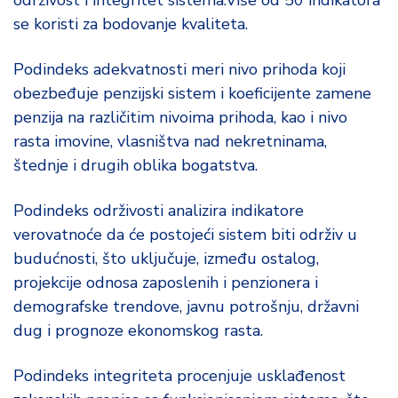
održivost i integritet sistema.Više od 50 indikatora
se koristi za bodovanje kvaliteta.
Podindeks adekvatnosti meri nivo prihoda koji
obezbeđuje penzijski sistem i koeficijente zamene
penzija na različitim nivoima prihoda, kao i nivo
rasta imovine, vlasništva nad nekretninama,
štednje i drugih oblika bogatstva.
Podindeks održivosti analizira indikatore
verovatnoće da će postojeći sistem biti održiv u
budućnosti, što uključuje, između ostalog,
projekcije odnosa zaposlenih i penzionera i
demografske trendove, javnu potrošnju, državni
dug i prognoze ekonomskog rasta.
Podindeks integriteta procenjuje usklađenost