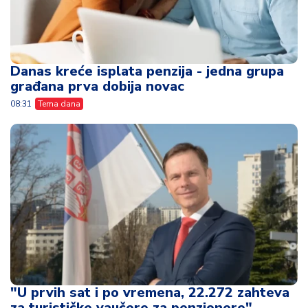
Danas kreće isplata penzija - jedna grupa
građana prva dobija novac
08:31
Tema dana
"U prvih sat i po vremena, 22.272 zahteva
za turističke vaučere za penzionere"