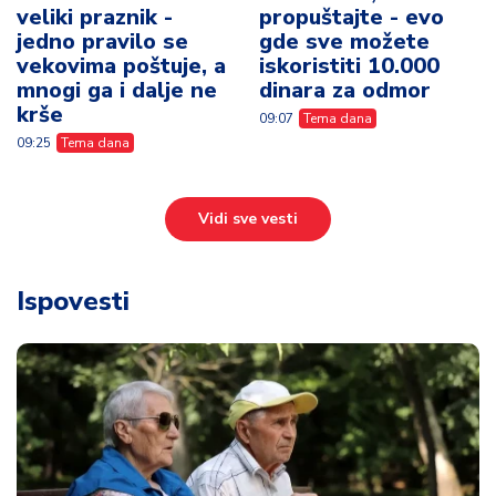
veliki praznik -
propuštajte - evo
jedno pravilo se
gde sve možete
vekovima poštuje, a
iskoristiti 10.000
mnogi ga i dalje ne
dinara za odmor
krše
09:07
Tema dana
09:25
Tema dana
Vidi sve vesti
Ispovesti