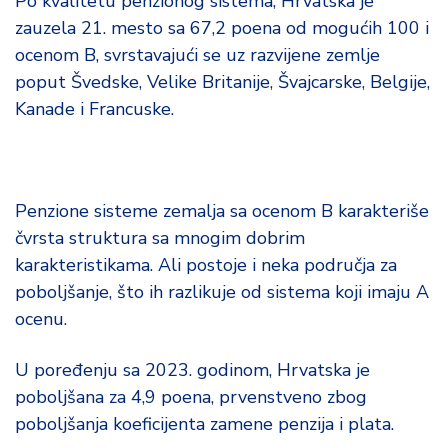
Po kvalitetu penzionog sistema, Hrvatska je
d
zauzela 21. mesto sa 67,2 poena od mogućih 100 i
a
ocenom B, svrstavajući se uz razvijene zemlje
poput Švedske, Velike Britanije, Švajcarske, Belgije,
Kanade i Francuske.
Penzione sisteme zemalja sa ocenom B karakteriše
čvrsta struktura sa mnogim dobrim
karakteristikama. Ali postoje i neka područja za
poboljšanje, što ih razlikuje od sistema koji imaju A
ocenu.
U poređenju sa 2023. godinom, Hrvatska je
poboljšana za 4,9 poena, prvenstveno zbog
poboljšanja koeficijenta zamene penzija i plata.