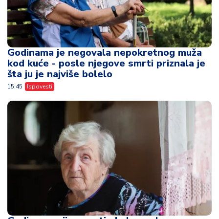
Godinama je negovala nepokretnog muža
kod kuće - posle njegove smrti priznala je
šta ju je najviše bolelo
15:45
Ispovesti