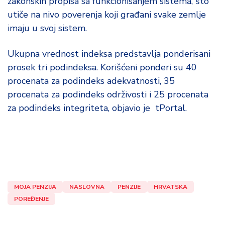
zakonskih propisa sa funkcionisanjem sistema, što
utiče na nivo poverenja koji građani svake zemlje
imaju u svoj sistem.
Ukupna vrednost indeksa predstavlja ponderisani
prosek tri podindeksa. Korišćeni ponderi su 40
procenata za podindeks adekvatnosti, 35
procenata za podindeks održivosti i 25 procenata
za podindeks integriteta, objavio je tPortal.
MOJA PENZIJA
NASLOVNA
PENZIJE
HRVATSKA
POREĐENJE