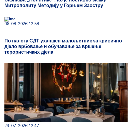
Митрополиту Методију у Горњем Заостру
06. 08. 2026 12:58
По налогу СДТ ухапшен малољетник за кривично
д‌јело врбовање и обучавање за вршење
терористичких д‌јела
23. 07. 2026 12:47