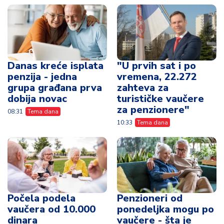
Danas kreće isplata
"U prvih sat i po
penzija - jedna
vremena, 22.272
grupa građana prva
zahteva za
dobija novac
turističke vaučere
za penzionere"
08:31
Tema dana
10:33
Tema dana
Počela podela
Penzioneri od
vaučera od 10.000
ponedeljka mogu po
dinara
vaučere - šta je