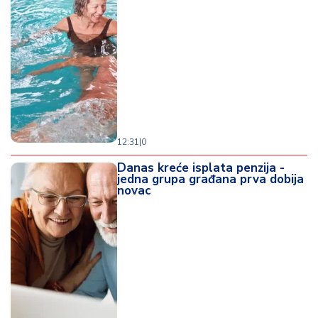
12:31
|
0
Danas kreće isplata penzija -
jedna grupa građana prva dobija
novac