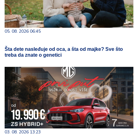
05. 08. 2026 06:45
Šta dete nasleđuje od oca, a šta od majke? Sve što
treba da znate o genetici
03. 08. 2026 13:23