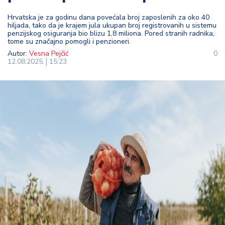
t
Hrvatska je za godinu dana povećala broj zaposlenih za oko 40
i
hiljada, tako da je krajem jula ukupan broj registrovanih u sistemu
penzijskog osiguranja bio blizu 1,8 miliona. Pored stranih radnika,
tome su značajno pomogli i penzioneri.
M
Autor:
Vesna Pejčić
0
oj
12.08.2025.
15:23
h
o
bi
M
oj
a
p
e
n
zi
ja
K