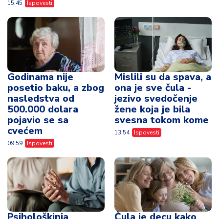
15:45
Ispovesti
Godinama nije
Mislili su da spava, a
posetio baku, a zbog
ona je sve čula -
nasledstva od
jezivo svedočenje
500.000 dolara
žene koja je bila
pojavio se sa
svesna tokom kome
cvećem
13:54
Ispovesti
09:59
Ispovesti
Psihološkinja
Čula je decu kako