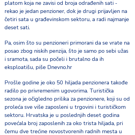
platom koja ne zavisi od broja odrađenih sati -
rekao je jedan penzioner, dok je drugi prijavljen na
četiri sata u građevinskom sektoru, a radi najmanje
deset sati.
Pa, osim što su penzioneri primorani da se vrate na
posao zbog niskih penzija, što je samo po sebi užas
i sramota, sada su počeli i brutalno da ih
eksploatišu, piše Dnevno.hr
Prošle godine je oko 50 hiljada penzionera takođe
radilo po privremenim ugovorima. Turistička
sezona je očigledno prilika za penzionere, koji su od
proleća sve više zaposleni u trgovini i turističkom
sektoru. Hrvatska je u poslednjih deset godina
povećala broj zaposlenih za oko trista hiljada, pri
čemu dve trećine novostvorenih radnih mesta u