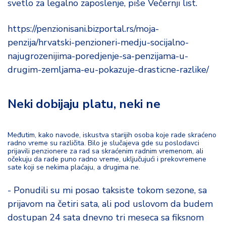
svetlo za legalno zaposlenje, piše Večernji list.
d
a
https://penzionisani.bizportal.rs/moja-
penzija/hrvatski-penzioneri-medju-socijalno-
najugrozenijima-poredjenje-sa-penzijama-u-
drugim-zemljama-eu-pokazuje-drasticne-razlike/
Neki dobijaju platu, neki ne
Međutim, kako navode, iskustva starijih osoba koje rade skraćeno
radno vreme su različita. Bilo je slučajeva gde su poslodavci
prijavili penzionere za rad sa skraćenim radnim vremenom, ali
očekuju da rade puno radno vreme, uključujući i prekovremene
sate koji se nekima plaćaju, a drugima ne.
- Ponudili su mi posao taksiste tokom sezone, sa
prijavom na četiri sata, ali pod uslovom da budem
dostupan 24 sata dnevno tri meseca sa fiksnom