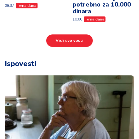
potrebno za 10.000
08:37
Tema dana
dinara
10:00
Tema dana
Vidi sve vesti
Ispovesti