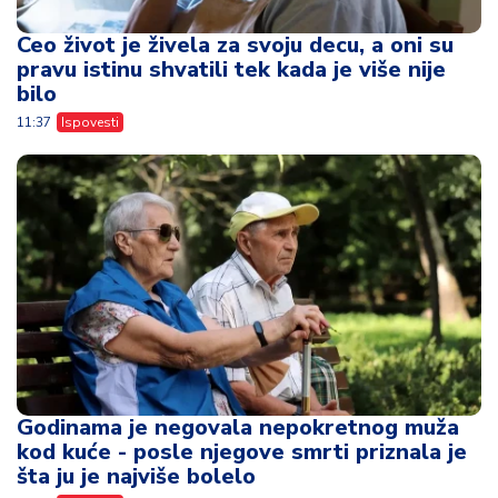
Ceo život je živela za svoju decu, a oni su
pravu istinu shvatili tek kada je više nije
bilo
11:37
Ispovesti
Godinama je negovala nepokretnog muža
kod kuće - posle njegove smrti priznala je
šta ju je najviše bolelo