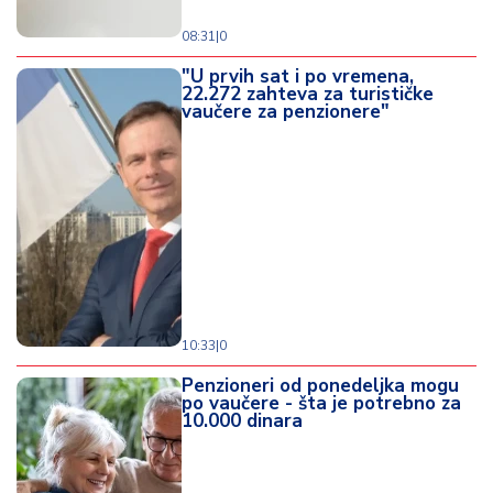
08:31
|
0
"U prvih sat i po vremena,
22.272 zahteva za turističke
vaučere za penzionere"
10:33
|
0
Penzioneri od ponedeljka mogu
po vaučere - šta je potrebno za
10.000 dinara