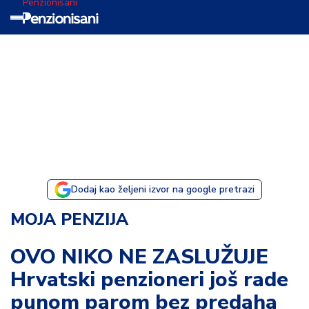
Penzionisani
T
e
m
a
d
a
n
a
Dodaj kao željeni izvor na google pretrazi
I
MOJA PENZIJA
s
p
OVO NIKO NE ZASLUŽUJE
o
Hrvatski penzioneri još rade
v
e
punom parom bez predaha
s