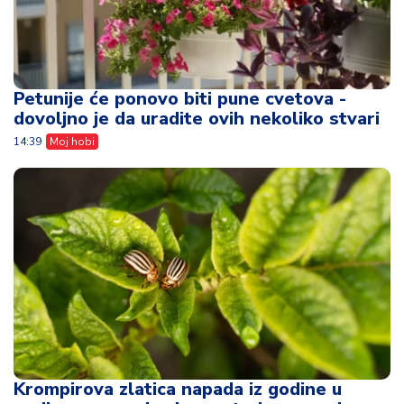
Petunije će ponovo biti pune cvetova -
dovoljno je da uradite ovih nekoliko stvari
14:39
Moj hobi
Krompirova zlatica napada iz godine u