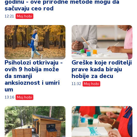
godinu - ove prirodne metode mogu da
sačuvaju ceo rod
12:21
Moj hobi
Psiholozi otkrivaju -
Greške koje roditelji
ovih 9 hobija može
prave kada biraju
da smanji
hobije za decu
anksioznost i umiri
11:32
Moj hobi
um
13:16
Moj hobi