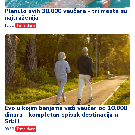
Planulo svih 30.000 vaučera - tri mesta su
najtraženija
12:31
Tema dana
Evo u kojim banjama važi vaučer od 10.000
dinara - kompletan spisak destinacija u
Srbiji
08:59
Tema dana