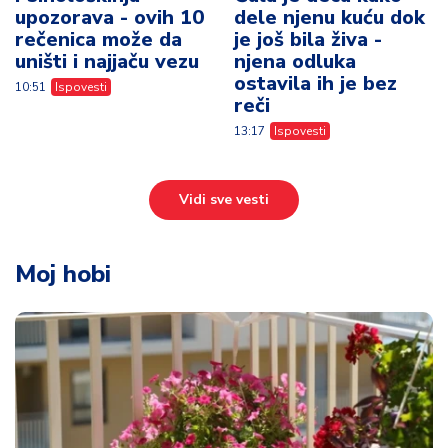
upozorava - ovih 10
dele njenu kuću dok
rečenica može da
je još bila živa -
uništi i najjaču vezu
njena odluka
ostavila ih je bez
10:51
Ispovesti
reči
13:17
Ispovesti
Vidi sve vesti
Moj hobi