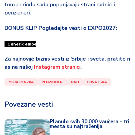
tom periodu sada popunjavaju strani radnici i
penzioneri.
BONUS KLIP Pogledajte vesti o EXPO2027:
Za najnovije biznis vesti iz Srbije i sveta, pratite n
as na našoj
Instagram stranici
.
MOJA PENZIJA
PENZIONERI
RAD
HRVATSKA
Povezane vesti
Planulo svih 30.000 vaučera - tri
mesta su najtraženija