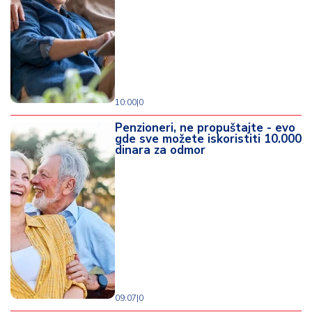
10:00
|
0
Penzioneri, ne propuštajte - evo
gde sve možete iskoristiti 10.000
dinara za odmor
09:07
|
0