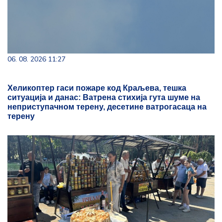
06. 08. 2026 11:27
Хеликоптер гаси пожаре код Краљева, тешка
ситуација и данас: Ватрена стихија гута шуме на
неприступачном терену, десетине ватрогасаца на
терену