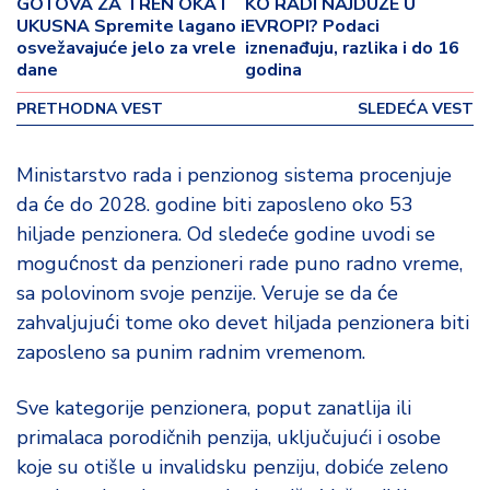
GOTOVA ZA TREN OKA I
KO RADI NAJDUŽE U
o
UKUSNA Spremite lagano i
EVROPI? Podaci
v
osvežavajuće jelo za vrele
iznenađuju, razlika i do 16
i
dane
godina
n
a
PRETHODNA VEST
SLEDEĆA VEST
Z
Ministarstvo rada i penzionog sistema procenjuje
d
da će do 2028. godine biti zaposleno oko 53
r
a
hiljade penzionera. Od sledeće godine uvodi se
v
mogućnost da penzioneri rade puno radno vreme,
lj
sa polovinom svoje penzije. Veruje se da će
e
zahvaljujući tome oko devet hiljada penzionera biti
zaposleno sa punim radnim vremenom.
R
a
z
Sve kategorije penzionera, poput zanatlija ili
o
primalaca porodičnih penzija, uključujući i osobe
n
koje su otišle u invalidsku penziju, dobiće zeleno
o