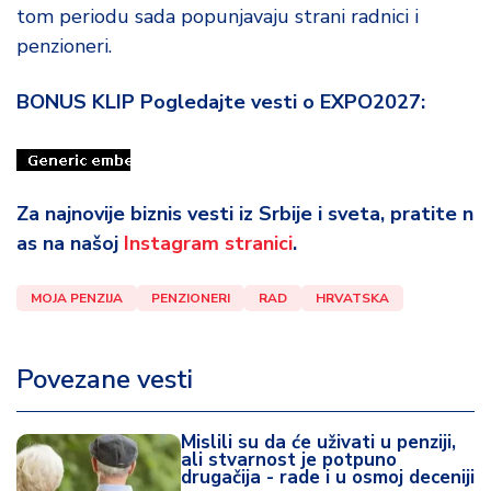
tom periodu sada popunjavaju strani radnici i
penzioneri.
BONUS KLIP Pogledajte vesti o EXPO2027:
Za najnovije biznis vesti iz Srbije i sveta, pratite n
as na našoj
Instagram stranici
.
MOJA PENZIJA
PENZIONERI
RAD
HRVATSKA
Povezane vesti
Mislili su da će uživati u penziji,
ali stvarnost je potpuno
drugačija - rade i u osmoj deceniji