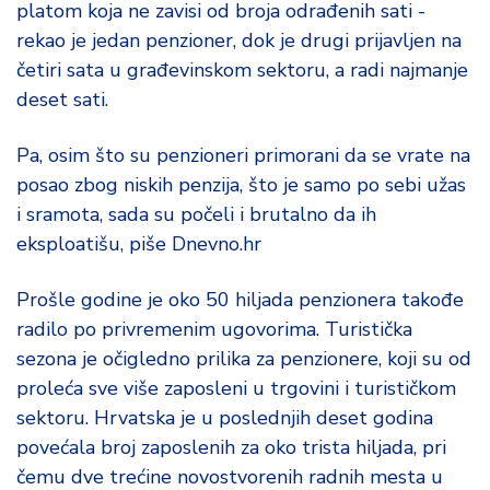
platom koja ne zavisi od broja odrađenih sati -
rekao je jedan penzioner, dok je drugi prijavljen na
četiri sata u građevinskom sektoru, a radi najmanje
deset sati.
Pa, osim što su penzioneri primorani da se vrate na
posao zbog niskih penzija, što je samo po sebi užas
i sramota, sada su počeli i brutalno da ih
eksploatišu, piše Dnevno.hr
Prošle godine je oko 50 hiljada penzionera takođe
radilo po privremenim ugovorima. Turistička
sezona je očigledno prilika za penzionere, koji su od
proleća sve više zaposleni u trgovini i turističkom
sektoru. Hrvatska je u poslednjih deset godina
povećala broj zaposlenih za oko trista hiljada, pri
čemu dve trećine novostvorenih radnih mesta u