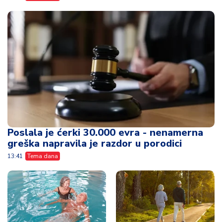
Poslala je ćerki 30.000 evra - nenamerna
greška napravila je razdor u porodici
13:41
Tema dana