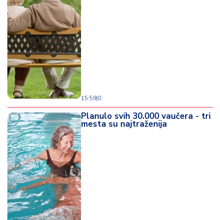
15:59
|
0
Planulo svih 30.000 vaučera - tri
mesta su najtraženija