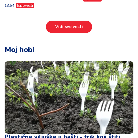
13:54
Ispovesti
Vidi sve vesti
Moj hobi
Plastične viljuške u bašti - trik koji štiti