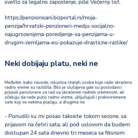
svetlo za legalno zaposlenje, piše Večernji list.
d
a
https://penzionisani.bizportal.rs/moja-
penzija/hrvatski-penzioneri-medju-socijalno-
najugrozenijima-poredjenje-sa-penzijama-u-
drugim-zemljama-eu-pokazuje-drasticne-razlike/
Neki dobijaju platu, neki ne
Međutim, kako navode, iskustva starijih osoba koje rade skraćeno
radno vreme su različita. Bilo je slučajeva gde su poslodavci
prijavili penzionere za rad sa skraćenim radnim vremenom, ali
očekuju da rade puno radno vreme, uključujući i prekovremene
sate koji se nekima plaćaju, a drugima ne.
- Ponudili su mi posao taksiste tokom sezone, sa
prijavom na četiri sata, ali pod uslovom da budem
dostupan 24 sata dnevno tri meseca sa fiksnom