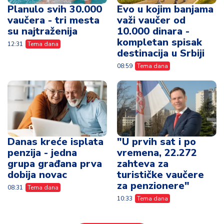
Planulo svih 30.000
Evo u kojim banjama
vaučera - tri mesta
važi vaučer od
su najtraženija
10.000 dinara -
kompletan spisak
12:31
Tema dana
destinacija u Srbiji
08:59
Tema dana
Danas kreće isplata
"U prvih sat i po
penzija - jedna
vremena, 22.272
grupa građana prva
zahteva za
dobija novac
turističke vaučere
za penzionere"
08:31
Tema dana
10:33
Tema dana