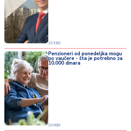
10:33
|
0
Penzioneri od ponedeljka mogu
po vaučere - šta je potrebno za
10.000 dinara
10:00
|
0