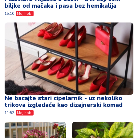
biljke od mačaka i pasa bez hemikalija
15:10
Moj hobi
Ne bacajte stari cipelarnik - uz nekoliko
trikova izgledaće kao dizajnerski komad
11:52
Moj hobi