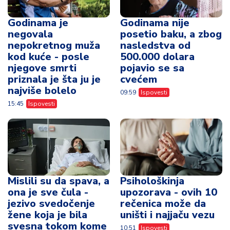
Godinama je
Godinama nije
negovala
posetio baku, a zbog
nepokretnog muža
nasledstva od
kod kuće - posle
500.000 dolara
njegove smrti
pojavio se sa
priznala je šta ju je
cvećem
najviše bolelo
09:59
Ispovesti
15:45
Ispovesti
Mislili su da spava, a
Psihološkinja
ona je sve čula -
upozorava - ovih 10
jezivo svedočenje
rečenica može da
žene koja je bila
uništi i najjaču vezu
svesna tokom kome
10:51
Ispovesti