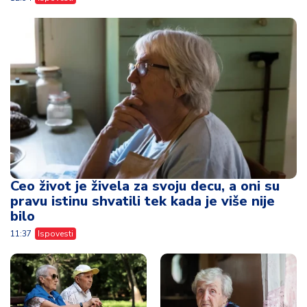
Ceo život je živela za svoju decu, a oni su
pravu istinu shvatili tek kada je više nije
bilo
11:37
Ispovesti