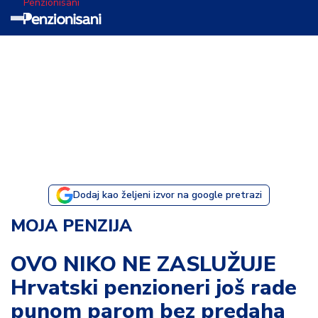
Penzionisani
T
e
m
a
d
a
n
a
Dodaj kao željeni izvor na google pretrazi
I
MOJA PENZIJA
s
p
OVO NIKO NE ZASLUŽUJE
o
Hrvatski penzioneri još rade
v
e
punom parom bez predaha
s