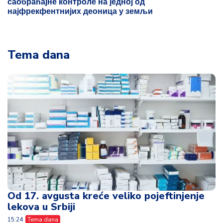
саобраћајне контроле на једној од
најфрекфентнијих деоница у земљи
Tema dana
Od 17. avgusta kreće veliko pojeftinjenje
lekova u Srbiji
15:24
Tema dana