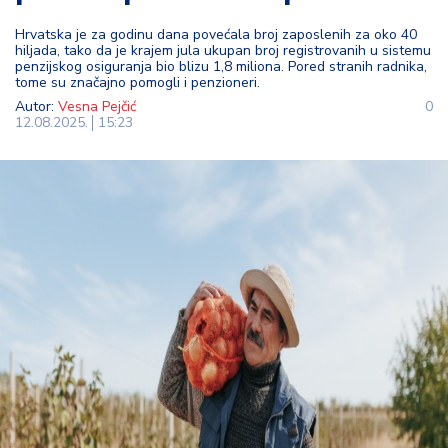
t
Hrvatska je za godinu dana povećala broj zaposlenih za oko 40
i
hiljada, tako da je krajem jula ukupan broj registrovanih u sistemu
penzijskog osiguranja bio blizu 1,8 miliona. Pored stranih radnika,
tome su značajno pomogli i penzioneri.
M
Autor:
Vesna Pejčić
0
oj
12.08.2025.
15:23
h
o
bi
M
oj
a
p
e
n
zi
ja
K