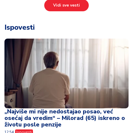
Vidi sve vesti
Ispovesti
„Najviše mi nije nedostajao posao, već
osećaj da vredim“ – Milorad (65) iskreno o
životu posle penzije
12:54
Ispovesti