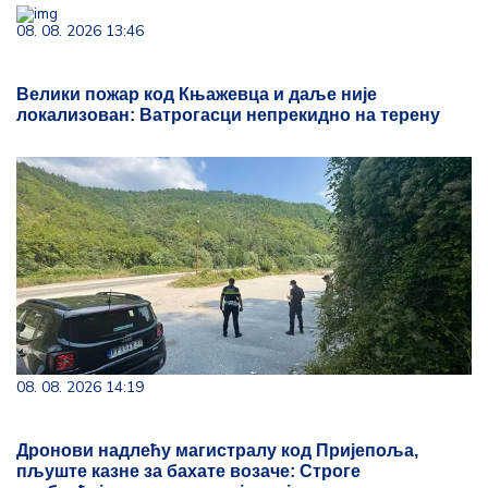
08. 08. 2026 13:46
Велики пожар код Књажевца и даље није
локализован: Ватрогасци непрекидно на терену
08. 08. 2026 14:19
Дронови надлећу магистралу код Пријепоља,
пљуште казне за бахате возаче: Строге