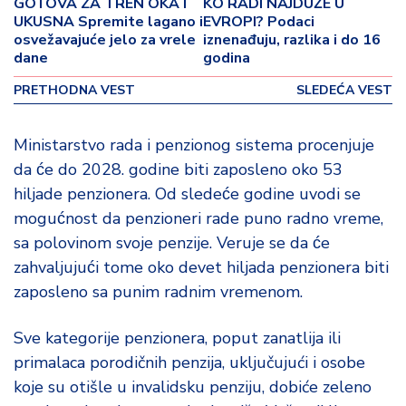
GOTOVA ZA TREN OKA I
KO RADI NAJDUŽE U
o
UKUSNA Spremite lagano i
EVROPI? Podaci
v
osvežavajuće jelo za vrele
iznenađuju, razlika i do 16
i
dane
godina
n
a
PRETHODNA VEST
SLEDEĆA VEST
Z
Ministarstvo rada i penzionog sistema procenjuje
d
da će do 2028. godine biti zaposleno oko 53
r
a
hiljade penzionera. Od sledeće godine uvodi se
v
mogućnost da penzioneri rade puno radno vreme,
lj
sa polovinom svoje penzije. Veruje se da će
e
zahvaljujući tome oko devet hiljada penzionera biti
zaposleno sa punim radnim vremenom.
R
a
z
Sve kategorije penzionera, poput zanatlija ili
o
primalaca porodičnih penzija, uključujući i osobe
n
koje su otišle u invalidsku penziju, dobiće zeleno
o