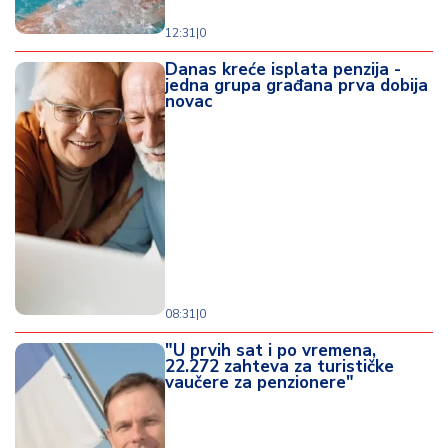
12:31
|
0
Danas kreće isplata penzija -
jedna grupa građana prva dobija
novac
08:31
|
0
"U prvih sat i po vremena,
22.272 zahteva za turističke
vaučere za penzionere"