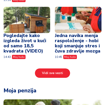
13:16
Moj hobi
Pogledajte kako
Jedna navika menja
izgleda život u kući
raspoloženje - hobi
od samo 18,5
koji smanjuje stres i
kvadrata (VIDEO)
čuva zdravlje mozga
14:43
Moj hobi
10:45
Moj hobi
Vidi sve vesti
Moja penzija