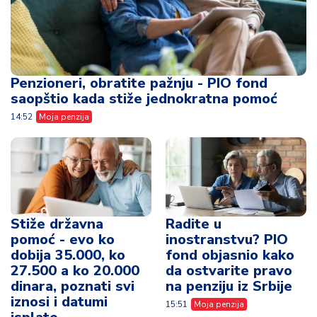
Penzioneri, obratite pažnju - PIO fond
saopštio kada stiže jednokratna pomoć
14:52
Moja penzija
Stiže državna
Radite u
pomoć - evo ko
inostranstvu? PIO
dobija 35.000, ko
fond objasnio kako
27.500 a ko 20.000
da ostvarite pravo
dinara, poznati svi
na penziju iz Srbije
iznosi i datumi
15:51
Moja penzija