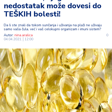
nedostatak može dovesi do
t
i
TEŠKIH bolesti!
M
Da li ste znali da tokom sunčanja i uživanja na plaži ne uživaju
oj
samo vaša čula, već i vaš celokupni organizam i imuni sistem?
h
Autor:
nina.aralica
0
o
04.04.2021.
12:00
bi
M
oj
a
p
e
n
zij
a
K