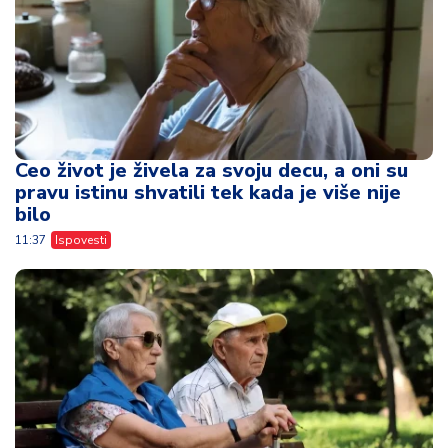
Ceo život je živela za svoju decu, a oni su
pravu istinu shvatili tek kada je više nije
bilo
11:37
Ispovesti