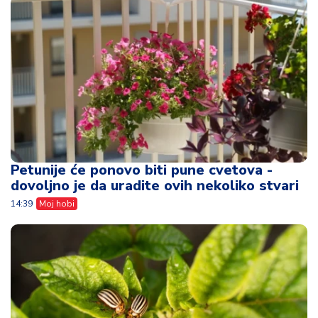
Petunije će ponovo biti pune cvetova -
dovoljno je da uradite ovih nekoliko stvari
14:39
Moj hobi