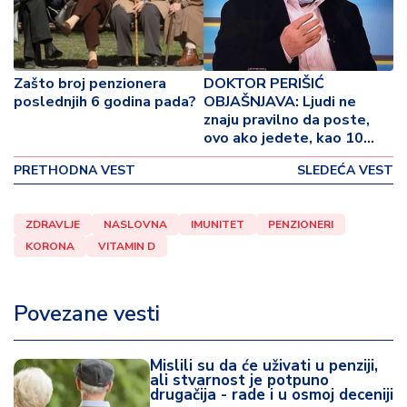
o
v
i
n
Zašto broj penzionera
DOKTOR PERIŠIĆ
a
poslednjih 6 godina pada?
OBJAŠNJAVA: Ljudi ne
znaju pravilno da poste,
Z
ovo ako jedete, kao 10
d
ćevapa da ste pojeli!
r
PRETHODNA VEST
SLEDEĆA VEST
a
v
ZDRAVLJE
NASLOVNA
IMUNITET
PENZIONERI
lj
KORONA
VITAMIN D
e
R
Povezane vesti
a
z
o
Mislili su da će uživati u penziji,
n
ali stvarnost je potpuno
drugačija - rade i u osmoj deceniji
o