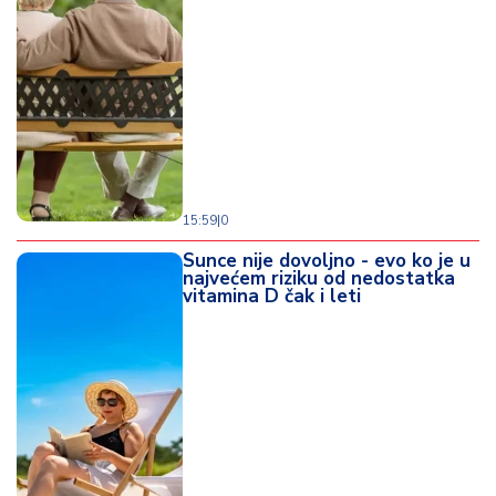
d
a
15:59
|
0
Sunce nije dovoljno - evo ko je u
najvećem riziku od nedostatka
vitamina D čak i leti