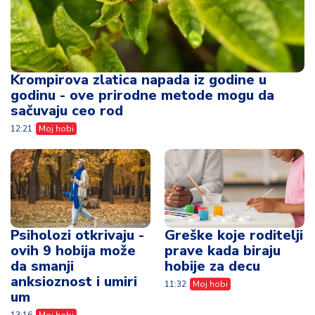
Krompirova zlatica napada iz godine u
godinu - ove prirodne metode mogu da
sačuvaju ceo rod
12:21
Moj hobi
Psiholozi otkrivaju -
Greške koje roditelji
ovih 9 hobija može
prave kada biraju
da smanji
hobije za decu
anksioznost i umiri
11:32
Moj hobi
um