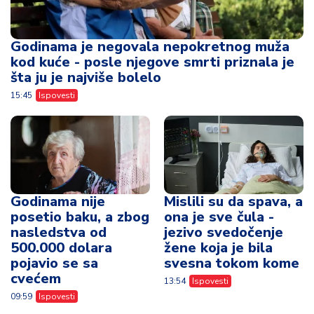
Godinama je negovala nepokretnog muža
kod kuće - posle njegove smrti priznala je
šta ju je najviše bolelo
15:45
Ispovesti
Godinama nije
Mislili su da spava, a
posetio baku, a zbog
ona je sve čula -
nasledstva od
jezivo svedočenje
500.000 dolara
žene koja je bila
pojavio se sa
svesna tokom kome
cvećem
13:54
Ispovesti
09:59
Ispovesti