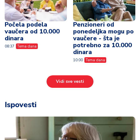
Počela podela
Penzioneri od
vaučera od 10.000
ponedeljka mogu po
dinara
vaučere - šta je
potrebno za 10.000
08:37
Tema dana
dinara
10:00
Tema dana
Vidi sve vesti
Ispovesti