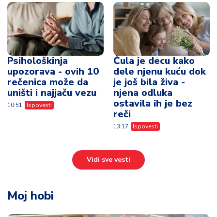
Psihološkinja
Čula je decu kako
upozorava - ovih 10
dele njenu kuću dok
rečenica može da
je još bila živa -
uništi i najjaču vezu
njena odluka
ostavila ih je bez
10:51
Ispovesti
reči
13:17
Ispovesti
Vidi sve vesti
Moj hobi