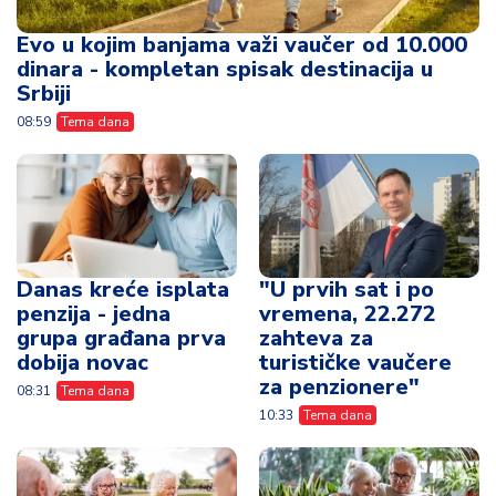
Evo u kojim banjama važi vaučer od 10.000
dinara - kompletan spisak destinacija u
Srbiji
08:59
Tema dana
Danas kreće isplata
"U prvih sat i po
penzija - jedna
vremena, 22.272
grupa građana prva
zahteva za
dobija novac
turističke vaučere
za penzionere"
08:31
Tema dana
10:33
Tema dana