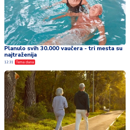
Planulo svih 30.000 vaučera - tri mesta su
najtraženija
12:31
Tema dana