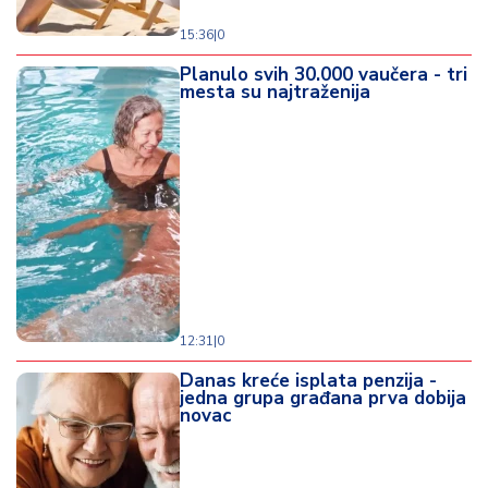
15:36
|
0
Planulo svih 30.000 vaučera - tri
mesta su najtraženija
12:31
|
0
Danas kreće isplata penzija -
jedna grupa građana prva dobija
novac