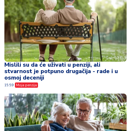
Mislili su da će uživati u penziji, ali
stvarnost je potpuno drugačija - rade i u
osmoj deceniji
15:59
Moja penzija