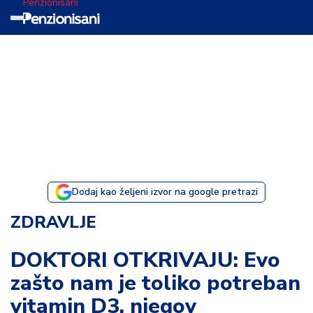
Penzionisani
T
e
m
a
d
a
n
a
Dodaj kao željeni izvor na google pretrazi
I
ZDRAVLJE
s
p
DOKTORI OTKRIVAJU: Evo
o
zašto nam je toliko potreban
v
e
vitamin D3, njegov
s