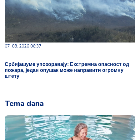
07. 08. 2026 06:37
Србијашуме упозоравају: Екстремна опасност од
пожара, један опушак може направити огромну
штету
Tema dana