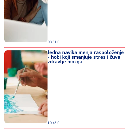
08:31
|
0
Jedna navika menja raspoloženje
- hobi koji smanjuje stres i čuva
zdravlje mozga
10:45
|
0