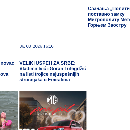
Сазнања „Политик
поставио замку
Митрополиту Мето
Горњем Заостру
06. 08. 2026 16:16
i novac
VELIKI USPEH ZA SRBE:
a
Vladimir Ivić i Goran Tufegdžić
kova
na listi trojice najuspešnijih
stručnjaka u Emiratima