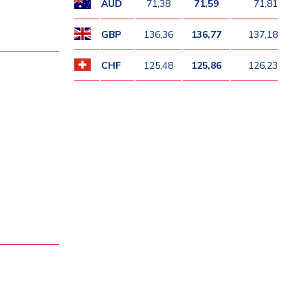
AUD
71,38
71,59
71,81
GBP
136,36
136,77
137,18
CHF
125,48
125,86
126,23