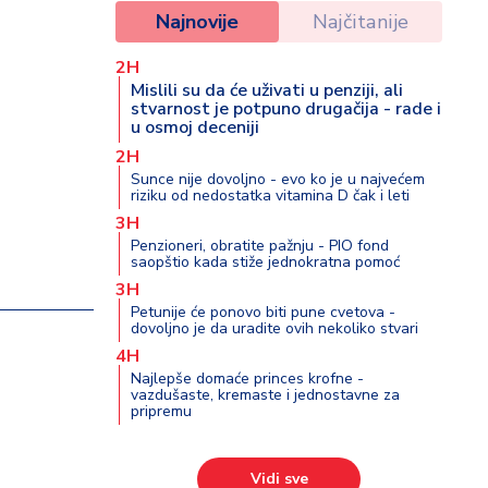
Najnovije
Najčitanije
2H
Mislili su da će uživati u penziji, ali
stvarnost je potpuno drugačija - rade i
u osmoj deceniji
2H
Sunce nije dovoljno - evo ko je u najvećem
riziku od nedostatka vitamina D čak i leti
3H
Penzioneri, obratite pažnju - PIO fond
saopštio kada stiže jednokratna pomoć
3H
Petunije će ponovo biti pune cvetova -
dovoljno je da uradite ovih nekoliko stvari
4H
Najlepše domaće princes krofne -
vazdušaste, kremaste i jednostavne za
pripremu
Vidi sve