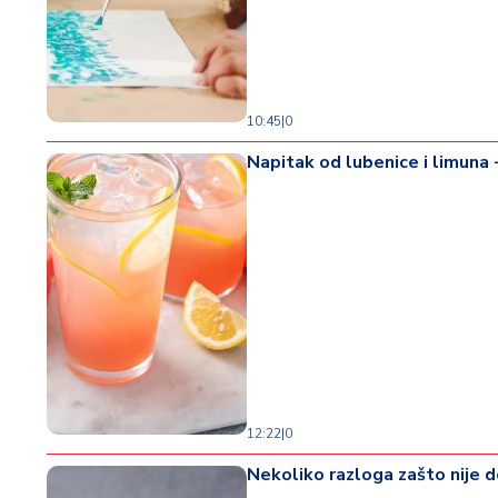
d
a
10:45
|
0
Napitak od lubenice i limuna 
12:22
|
0
Nekoliko razloga zašto nije 