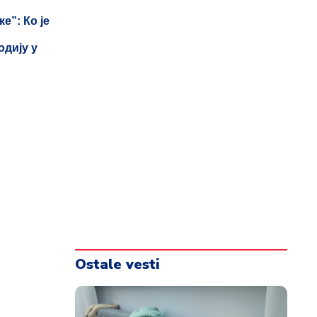
е”: Ко је
дију у
Ostale vesti