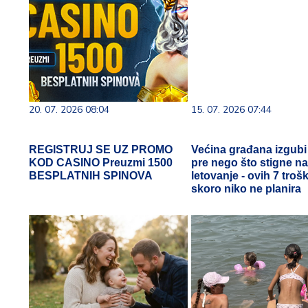
20. 07. 2026 08:04
15. 07. 2026 07:44
REGISTRUJ SE UZ PROMO
Većina građana izgub
KOD CASINO Preuzmi 1500
pre nego što stigne n
BESPLATNIH SPINOVA
letovanje - ovih 7 troš
skoro niko ne planira