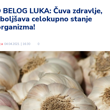
BELOG LUKA: Čuva zdravlje,
oboljšava celokupno stanje
organizma!
ca
04.04.2021.
16:30
0