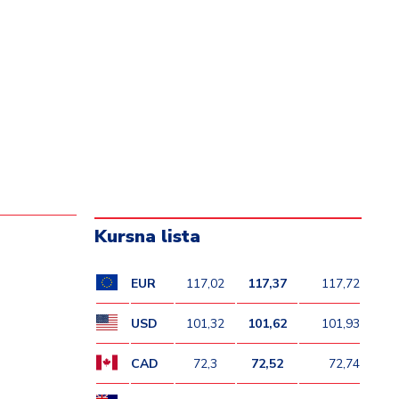
Kursna lista
EUR
117,02
117,37
117,72
USD
101,32
101,62
101,93
CAD
72,3
72,52
72,74