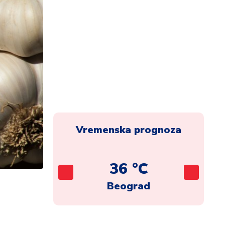
Vremenska prognoza
C
36 °C
ca
Beograd