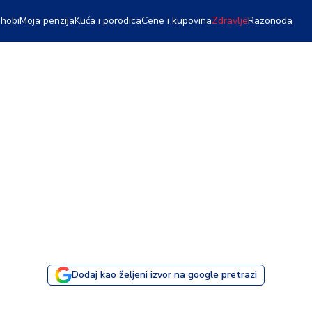
 hobi
Moja penzija
Kuća i porodica
Cene i kupovina
Zdravlje
Razonoda
Dodaj kao željeni izvor na google pretrazi