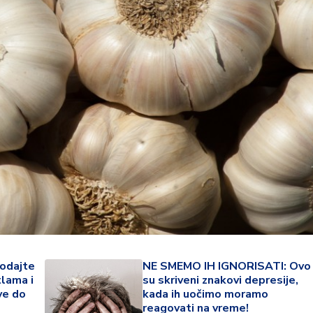
34 °
Lozni
odajte
NE SMEMO IH IGNORISATI: Ovo
tlama i
su skriveni znakovi depresije,
ve do
kada ih uočimo moramo
reagovati na vreme!