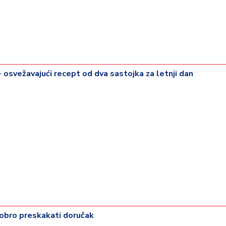
- osvežavajući recept od dva sastojka za letnji dan
dobro preskakati doručak