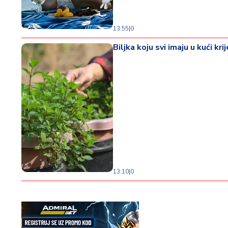
13:55
|
0
Biljka koju svi imaju u kući k
13:10
|
0