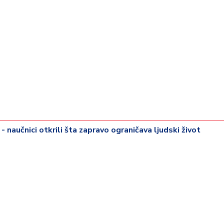
- naučnici otkrili šta zapravo ograničava ljudski život