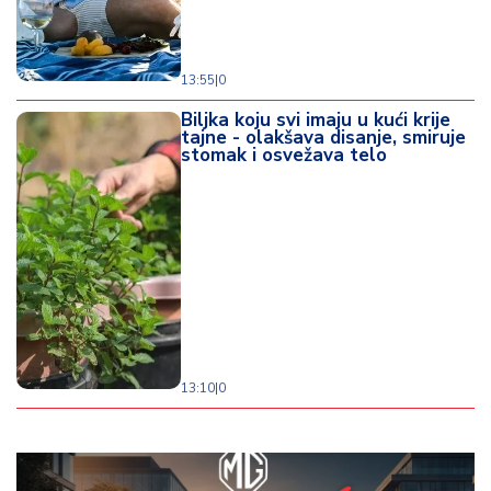
13:55
|
0
Biljka koju svi imaju u kući krije
tajne - olakšava disanje, smiruje
stomak i osvežava telo
13:10
|
0