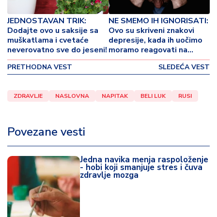
o
v
JEDNOSTAVAN TRIK:
NE SMEMO IH IGNORISATI:
i
Dodajte ovo u saksije sa
Ovo su skriveni znakovi
n
muškatlama i cvetaće
depresije, kada ih uočimo
a
neverovatno sve do jeseni!
moramo reagovati na
vreme!
PRETHODNA VEST
SLEDEĆA VEST
Z
d
r
ZDRAVLJE
NASLOVNA
NAPITAK
BELI LUK
RUSI
a
v
lj
Povezane vesti
e
R
Jedna navika menja raspoloženje
- hobi koji smanjuje stres i čuva
a
zdravlje mozga
z
o
n
o