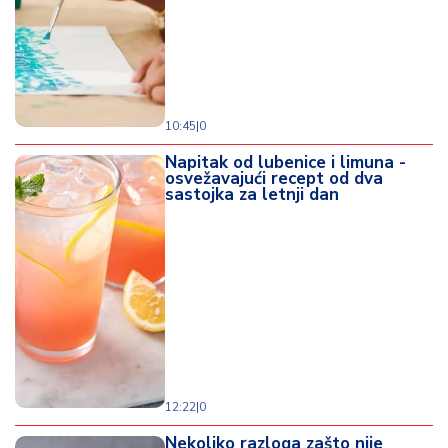
d
a
10:45
|
0
Napitak od lubenice i limuna -
osvežavajući recept od dva
sastojka za letnji dan
12:22
|
0
Nekoliko razloga zašto nije