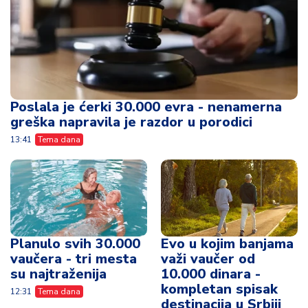
Poslala je ćerki 30.000 evra - nenamerna
greška napravila je razdor u porodici
13:41
Tema dana
Planulo svih 30.000
Evo u kojim banjama
vaučera - tri mesta
važi vaučer od
su najtraženija
10.000 dinara -
kompletan spisak
12:31
Tema dana
destinacija u Srbiji