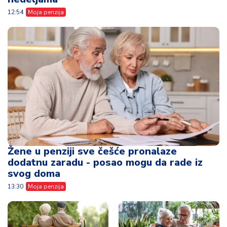
12:54
Moja penzija
Žene u penziji sve češće pronalaze
dodatnu zaradu - posao mogu da rade iz
svog doma
13:30
Moja penzija