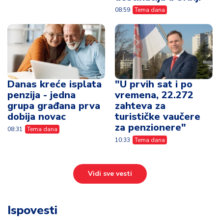
08:59
Tema dana
Danas kreće isplata
"U prvih sat i po
penzija - jedna
vremena, 22.272
grupa građana prva
zahteva za
dobija novac
turističke vaučere
za penzionere"
08:31
Tema dana
10:33
Tema dana
Vidi sve vesti
Ispovesti