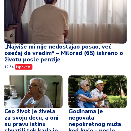
„Najviše mi nije nedostajao posao, već
osećaj da vredim“ – Milorad (65) iskreno o
životu posle penzije
12:54
Ispovesti
Ceo život je živela
Godinama je
za svoju decu, a oni
negovala
su pravu istinu
nepokretnog muža
shvatili tek kada je
kod kuće - posle