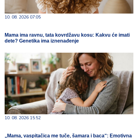
10. 08. 2026 07:05
Mama ima ravnu, tata kovrdžavu kosu: Kakvu će imati
dete? Genetika ima iznenađenje
10. 08. 2026 15:52
„Mama, vaspitačica me tuče, šamara i baca“: Emotivna