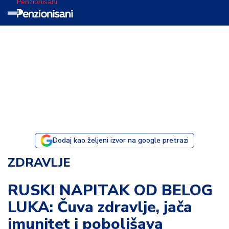
Penzionisani
T
e
m
a
d
a
n
a
Dodaj kao željeni izvor na google pretrazi
I
ZDRAVLJE
s
p
RUSKI NAPITAK OD BELOG
o
LUKA: Čuva zdravlje, jača
v
e
imunitet i poboljšava
s