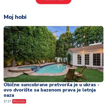
Moj hobi
Obične suncobrane pretvorila je u ukras -
ovo dvorište sa bazenom prava je letnja
oaza
17:17
Moj hobi