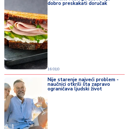
dobro preskakati doručak
16:01
|
0
Nije starenje najveći problem -
naučnici otkrili šta zapravo
ograničava ljudski život