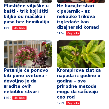
Plastične viljuške u
Ne bacajte stari
bašti - trik koji štiti
cipelarnik - uz
biljke od mačaka i
nekoliko trikova
pasa bez hemikalija
izgledaće kao
dizajnerski komad
15:10
Moj hobi
11:52
Moj hobi
Petunije će ponovo
Krompirova zlatica
biti pune cvetova -
napada iz godine u
dovoljno je da
godinu - ove
uradite ovih
prirodne metode
nekoliko stvari
mogu da sačuvaju
ceo rod
14:39
Moj hobi
12:21
Moj hobi