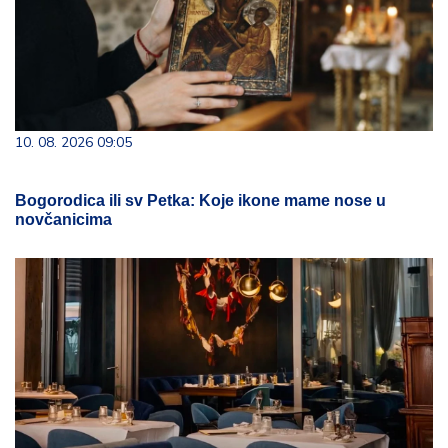
10. 08. 2026 09:05
Bogorodica ili sv Petka: Koje ikone mame nose u
novčanicima