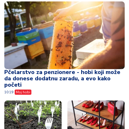
Pčelarstvo za penzionere - hobi koji može
da donese dodatnu zaradu, a evo kako
početi
10:19
Moj hobi