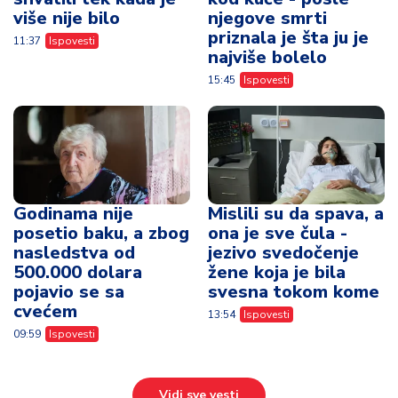
više nije bilo
njegove smrti
priznala je šta ju je
11:37
Ispovesti
najviše bolelo
15:45
Ispovesti
Godinama nije
Mislili su da spava, a
posetio baku, a zbog
ona je sve čula -
nasledstva od
jezivo svedočenje
500.000 dolara
žene koja je bila
pojavio se sa
svesna tokom kome
cvećem
13:54
Ispovesti
09:59
Ispovesti
Vidi sve vesti