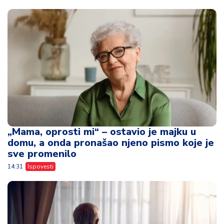
„Mama, oprosti mi“ – ostavio je majku u
domu, a onda pronašao njeno pismo koje je
sve promenilo
14:31
Ispovesti