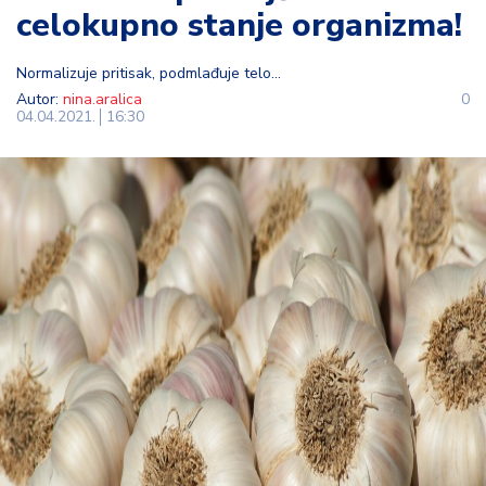
celokupno stanje organizma!
t
i
Normalizuje pritisak, podmlađuje telo...
M
Autor:
nina.aralica
0
04.04.2021.
16:30
oj
h
o
bi
M
oj
a
p
e
n
zij
a
K