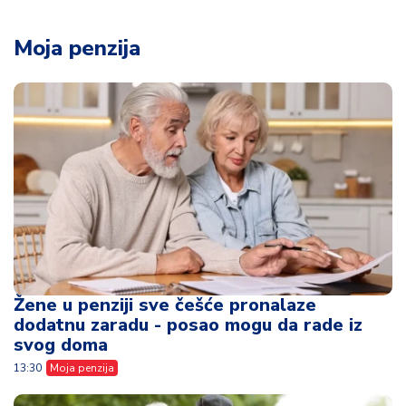
Moja penzija
Žene u penziji sve češće pronalaze
dodatnu zaradu - posao mogu da rade iz
svog doma
13:30
Moja penzija