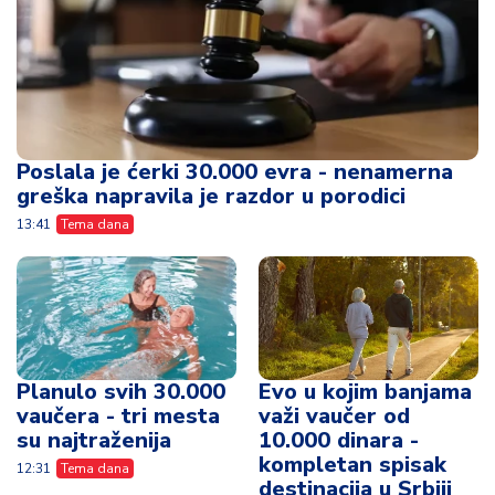
Poslala je ćerki 30.000 evra - nenamerna
greška napravila je razdor u porodici
13:41
Tema dana
Planulo svih 30.000
Evo u kojim banjama
vaučera - tri mesta
važi vaučer od
su najtraženija
10.000 dinara -
kompletan spisak
12:31
Tema dana
destinacija u Srbiji