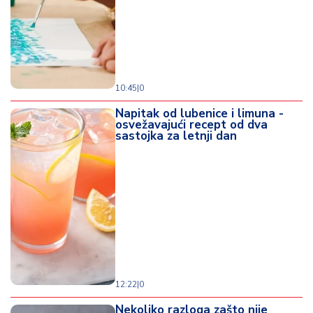
d
a
10:45
|
0
Napitak od lubenice i limuna -
osvežavajući recept od dva
sastojka za letnji dan
12:22
|
0
Nekoliko razloga zašto nije