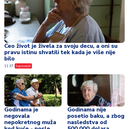
Ceo život je živela za svoju decu, a oni su
pravu istinu shvatili tek kada je više nije
bilo
11:37
Ispovesti
Godinama je
Godinama nije
negovala
posetio baku, a zbog
nepokretnog muža
nasledstva od
kod kuće - posle
500.000 dolara