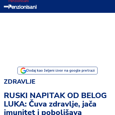
Penzionisani
T
e
m
a
d
a
n
a
Dodaj kao željeni izvor na google pretrazi
I
ZDRAVLJE
s
p
RUSKI NAPITAK OD BELOG
o
LUKA: Čuva zdravlje, jača
v
e
imunitet i poboljšava
s