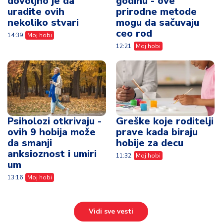
dovoljno je da
godinu - ove
uradite ovih
prirodne metode
nekoliko stvari
mogu da sačuvaju
ceo rod
14:39
Moj hobi
12:21
Moj hobi
Psiholozi otkrivaju -
Greške koje roditelji
ovih 9 hobija može
prave kada biraju
da smanji
hobije za decu
anksioznost i umiri
11:32
Moj hobi
um
13:16
Moj hobi
Vidi sve vesti