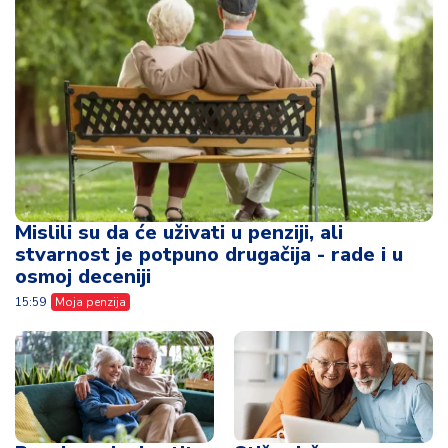
Mislili su da će uživati u penziji, ali
stvarnost je potpuno drugačija - rade i u
osmoj deceniji
15:59
Moja penzija