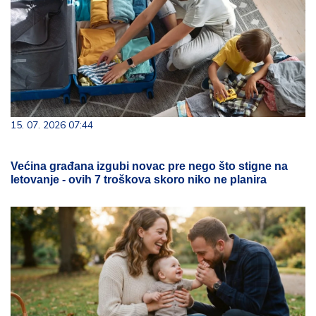
15. 07. 2026 07:44
Većina građana izgubi novac pre nego što stigne na
letovanje - ovih 7 troškova skoro niko ne planira