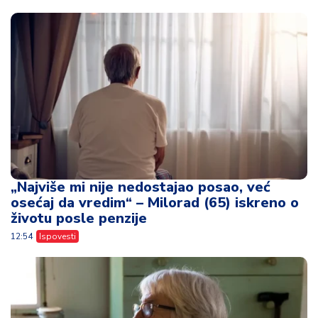
„Najviše mi nije nedostajao posao, već
osećaj da vredim“ – Milorad (65) iskreno o
životu posle penzije
12:54
Ispovesti