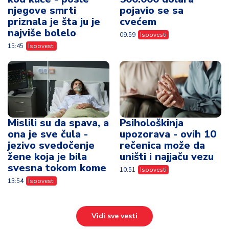
njegove smrti
pojavio se sa
priznala je šta ju je
cvećem
najviše bolelo
09:59
Ispovesti
15:45
Ispovesti
Mislili su da spava, a
Psihološkinja
ona je sve čula -
upozorava - ovih 10
jezivo svedočenje
rečenica može da
žene koja je bila
uništi i najjaču vezu
svesna tokom kome
10:51
Ispovesti
13:54
Ispovesti
Vidi sve vesti