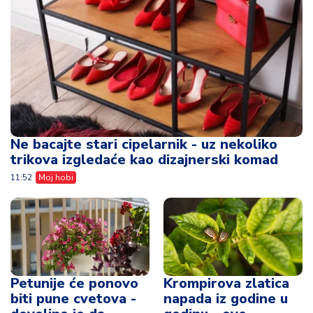
Ne bacajte stari cipelarnik - uz nekoliko
trikova izgledaće kao dizajnerski komad
11:52
Moj hobi
Petunije će ponovo
Krompirova zlatica
biti pune cvetova -
napada iz godine u