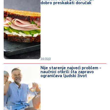
dobro preskakati doručak
16:01
|
0
Nije starenje najveći problem -
naučnici otkrili šta zapravo
ograničava ljudski život