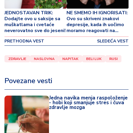
o
v
JEDNOSTAVAN TRIK:
NE SMEMO IH IGNORISATI:
i
Dodajte ovo u saksije sa
Ovo su skriveni znakovi
n
muškatlama i cvetaće
depresije, kada ih uočimo
a
neverovatno sve do jeseni!
moramo reagovati na
vreme!
PRETHODNA VEST
SLEDEĆA VEST
Z
d
r
ZDRAVLJE
NASLOVNA
NAPITAK
BELI LUK
RUSI
a
v
lj
Povezane vesti
e
R
Jedna navika menja raspoloženje
- hobi koji smanjuje stres i čuva
a
zdravlje mozga
z
o
n
o