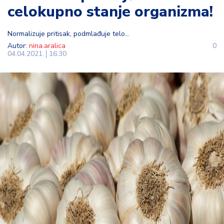
celokupno stanje organizma!
t
i
Normalizuje pritisak, podmlađuje telo...
M
Autor:
nina.aralica
0
04.04.2021.
16:30
oj
h
o
bi
M
oj
a
p
e
n
zij
a
K