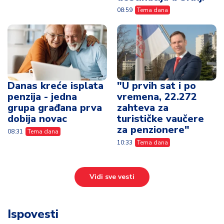
08:59
Tema dana
Danas kreće isplata
"U prvih sat i po
penzija - jedna
vremena, 22.272
grupa građana prva
zahteva za
dobija novac
turističke vaučere
za penzionere"
08:31
Tema dana
10:33
Tema dana
Vidi sve vesti
Ispovesti