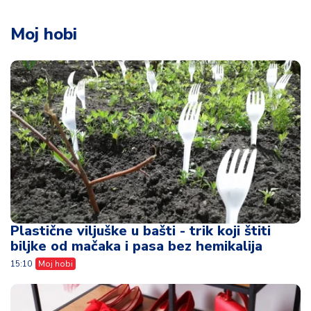
Moj hobi
Plastične viljuške u bašti - trik koji štiti
biljke od mačaka i pasa bez hemikalija
15:10
Moj hobi