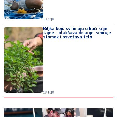
13:55
|
0
Biljka koju svi imaju u kući krije
tajne - olakšava disanje, smiruje
stomak i osvežava telo
13:10
|
0