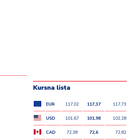
Kursna lista
EUR
117,02
117,37
117,73
USD
101,67
101,98
102,28
CAD
72,38
72,6
72,82