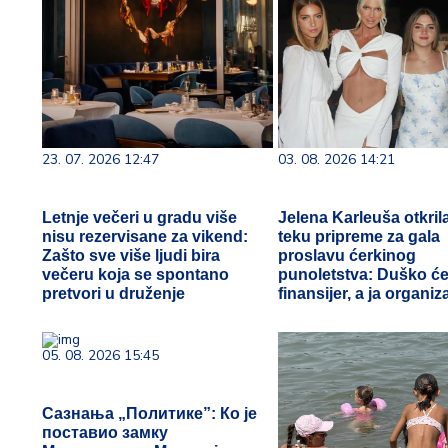
23. 07. 2026 12:47
03. 08. 2026 14:21
Letnje večeri u gradu više
Jelena Karleuša otkril
nisu rezervisane za vikend:
teku pripreme za gala
Zašto sve više ljudi bira
proslavu ćerkinog
večeru koja se spontano
punoletstva: Duško će 
pretvori u druženje
finansijer, a ja organiz
05. 08. 2026 15:45
Сазнања „Политике”: Ко је
поставио замку