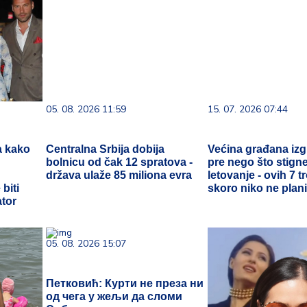
05. 08. 2026 11:59
15. 07. 2026 07:44
a kako
Centralna Srbija dobija
Većina građana iz
bolnicu od čak 12 spratova -
pre nego što stign
država ulaže 85 miliona evra
letovanje - ovih 7 
biti
skoro niko ne plani
ator
05. 08. 2026 15:07
Петковић: Курти не преза ни
од чега у жељи да сломи