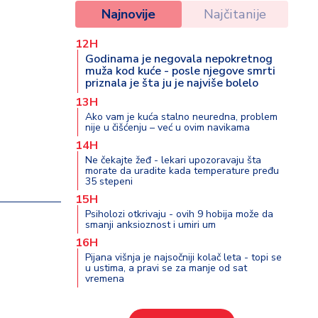
Najnovije
Najčitanije
12H
Godinama je negovala nepokretnog
muža kod kuće - posle njegove smrti
priznala je šta ju je najviše bolelo
13H
Ako vam je kuća stalno neuredna, problem
nije u čišćenju – već u ovim navikama
14H
Ne čekajte žeđ - lekari upozoravaju šta
morate da uradite kada temperature pređu
35 stepeni
15H
Psiholozi otkrivaju - ovih 9 hobija može da
smanji anksioznost i umiri um
16H
Pijana višnja je najsočniji kolač leta - topi se
u ustima, a pravi se za manje od sat
vremena