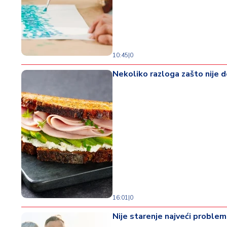
d
a
10:45
|
0
Nekoliko razloga zašto nije 
16:01
|
0
Nije starenje najveći problem 