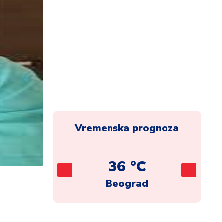
Vremenska prognoza
C
36 °C
ca
Beograd