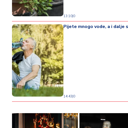
13:10
|
0
Pijete mnogo vode, a i dalje s
14:43
|
0