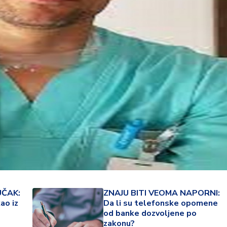
36 °
Lozni
UČAK:
ZNAJU BITI VEOMA NAPORNI:
ao iz
Da li su telefonske opomene
od banke dozvoljene po
zakonu?