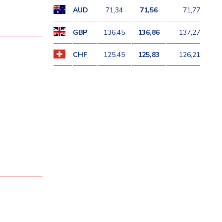
AUD
71,34
71,56
71,77
GBP
136,45
136,86
137,27
CHF
125,45
125,83
126,21