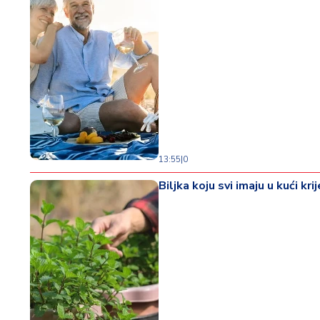
13:55
|
0
Biljka koju svi imaju u kući k