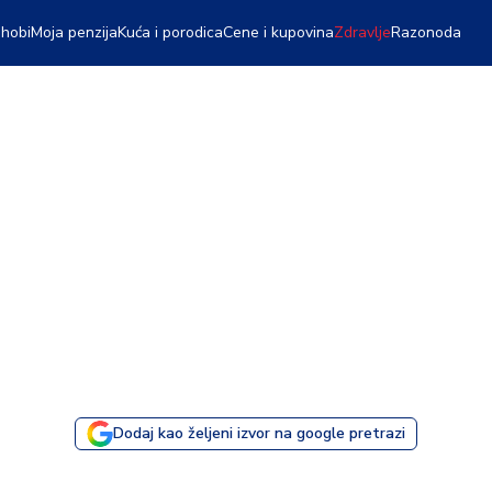
 hobi
Moja penzija
Kuća i porodica
Cene i kupovina
Zdravlje
Razonoda
Dodaj kao željeni izvor na google pretrazi