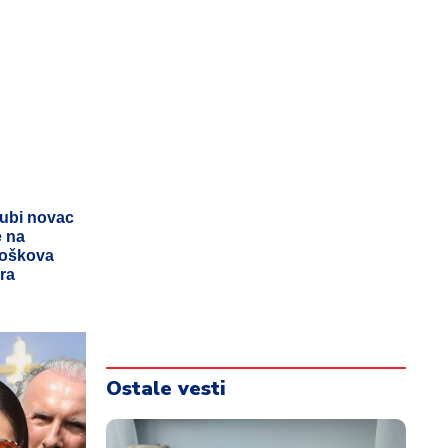
gubi novac
e na
troškova
ra
Ostale vesti