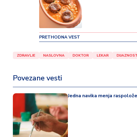
v
i
n
a
PRETHODNA VEST
Z
d
r
ZDRAVLJE
NASLOVNA
DOKTOR
LEKAR
DIJAZNOST
a
v
lj
Povezane vesti
e
Jedna navika menja raspoložen
R
a
z
o
n
o