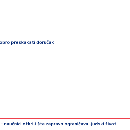
dobro preskakati doručak
- naučnici otkrili šta zapravo ograničava ljudski život