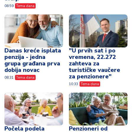
08:59
Tema dana
Danas kreće isplata
"U prvih sat i po
penzija - jedna
vremena, 22.272
grupa građana prva
zahteva za
dobija novac
turističke vaučere
za penzionere"
08:31
Tema dana
10:33
Tema dana
Počela podela
Penzioneri od