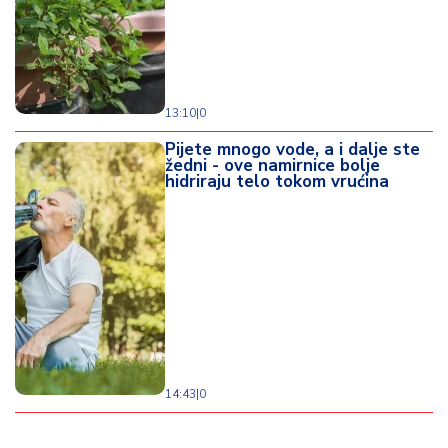
13:10
|
0
Pijete mnogo vode, a i dalje ste
žedni - ove namirnice bolje
hidriraju telo tokom vrućina
14:43
|
0