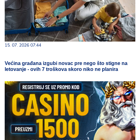
15. 07. 2026 07:44
Većina građana izgubi novac pre nego što stigne na
letovanje - ovih 7 troškova skoro niko ne planira