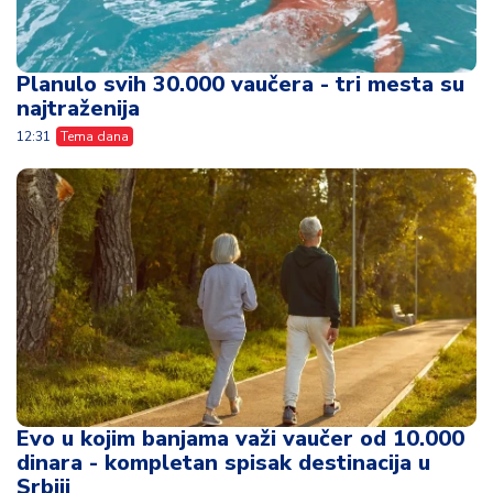
Planulo svih 30.000 vaučera - tri mesta su
najtraženija
12:31
Tema dana
Evo u kojim banjama važi vaučer od 10.000
dinara - kompletan spisak destinacija u
Srbiji