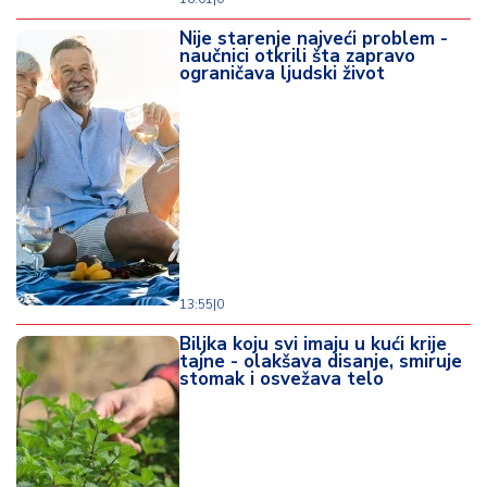
Nije starenje najveći problem -
naučnici otkrili šta zapravo
ograničava ljudski život
13:55
|
0
Biljka koju svi imaju u kući krije
tajne - olakšava disanje, smiruje
stomak i osvežava telo