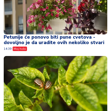
Petunije će ponovo biti pune cvetova -
dovoljno je da uradite ovih nekoliko stvari
14:39
Moj hobi