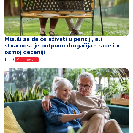
Mislili su da će uživati u penziji, ali
stvarnost je potpuno drugačija - rade i u
osmoj deceniji
15:59
Moja penzija