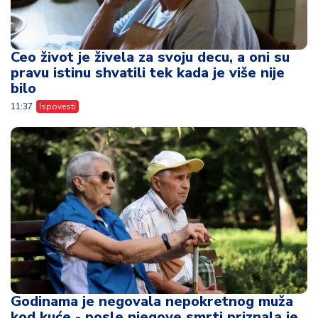
Ceo život je živela za svoju decu, a oni su
pravu istinu shvatili tek kada je više nije
bilo
11:37
Ispovesti
Godinama je negovala nepokretnog muža
kod kuće - posle njegove smrti priznala je