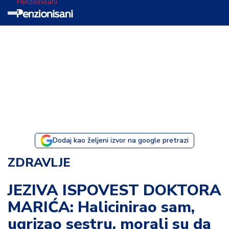
Penzionisani
T
e
m
a
d
a
n
a
Dodaj kao željeni izvor na google pretrazi
I
ZDRAVLJE
s
p
JEZIVA ISPOVEST DOKTORA
o
MARIĆA: Halicinirao sam,
v
e
ugrizao sestru, morali su da
s