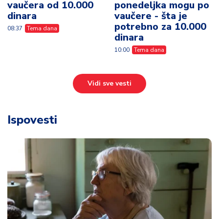
vaučera od 10.000
ponedeljka mogu po
dinara
vaučere - šta je
potrebno za 10.000
08:37
Tema dana
dinara
10:00
Tema dana
Vidi sve vesti
Ispovesti