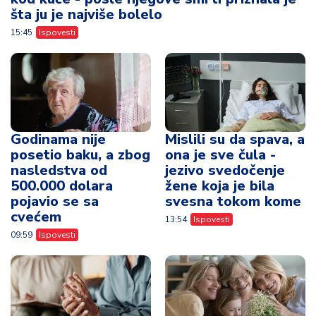
šta ju je najviše bolelo
15:45
Ispovesti
Godinama nije
Mislili su da spava, a
posetio baku, a zbog
ona je sve čula -
nasledstva od
jezivo svedočenje
500.000 dolara
žene koja je bila
pojavio se sa
svesna tokom kome
cvećem
13:54
Ispovesti
09:59
Ispovesti