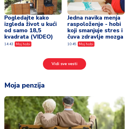
Pogledajte kako
Jedna navika menja
izgleda život u kući
raspoloženje - hobi
od samo 18,5
koji smanjuje stres i
kvadrata (VIDEO)
čuva zdravlje mozga
14:43
Moj hobi
10:45
Moj hobi
Vidi sve vesti
Moja penzija