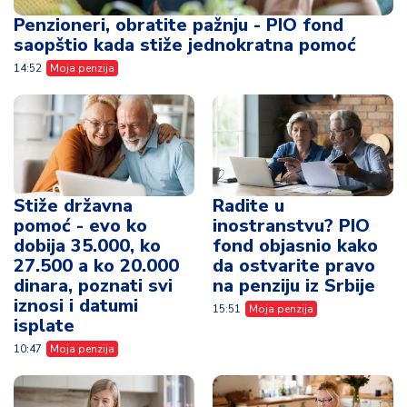
Penzioneri, obratite pažnju - PIO fond
saopštio kada stiže jednokratna pomoć
14:52
Moja penzija
Stiže državna
Radite u
pomoć - evo ko
inostranstvu? PIO
dobija 35.000, ko
fond objasnio kako
27.500 a ko 20.000
da ostvarite pravo
dinara, poznati svi
na penziju iz Srbije
iznosi i datumi
15:51
Moja penzija
isplate
10:47
Moja penzija