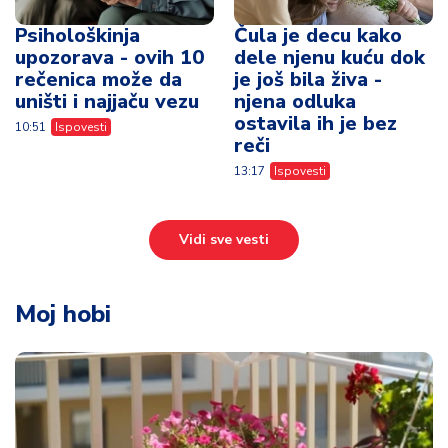
Psihološkinja
Čula je decu kako
upozorava - ovih 10
dele njenu kuću dok
rečenica može da
je još bila živa -
uništi i najjaču vezu
njena odluka
ostavila ih je bez
10:51
Ispovesti
reči
13:17
Ispovesti
Vidi sve vesti
Moj hobi