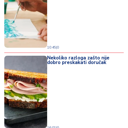
d
a
10:45
|
0
Nekoliko razloga zašto nije
dobro preskakati doručak
16:01
|
0