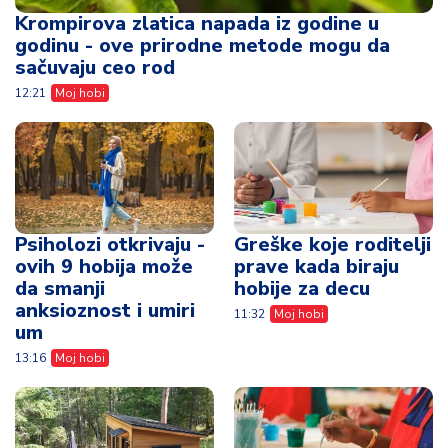
Krompirova zlatica napada iz godine u
godinu - ove prirodne metode mogu da
sačuvaju ceo rod
12:21
Moj hobi
Psiholozi otkrivaju -
Greške koje roditelji
ovih 9 hobija može
prave kada biraju
da smanji
hobije za decu
anksioznost i umiri
11:32
Moj hobi
um
13:16
Moj hobi