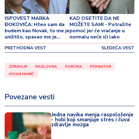
o
v
i
ISPOVEST MARKA
KAD OSETITE DA NE
n
ĐOKOVIĆA: Hteo sam da
MOŽETE SAMI - Potražite
a
budem kao Novak, to me je
pomoć jer će vraćanje u
uništilo, spasao me je
normalu neće ići lako
Pepe Imaz!
Z
PRETHODNA VEST
SLEDEĆA VEST
d
r
a
ZDRAVLJE
NASLOVNA
KORONA
PSIHIJATAR
v
JOVAN MARIĆ
lj
e
Povezane vesti
R
a
Jedna navika menja raspoloženje
z
- hobi koji smanjuje stres i čuva
o
zdravlje mozga
n
o