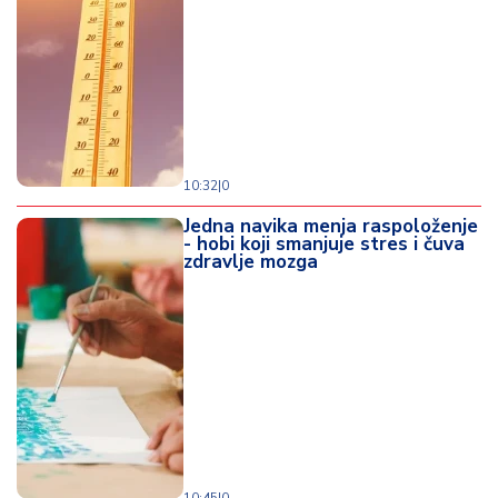
10:32
|
0
Jedna navika menja raspoloženje
- hobi koji smanjuje stres i čuva
zdravlje mozga