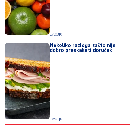
17:03
|
0
Nekoliko razloga zašto nije
dobro preskakati doručak
16:01
|
0