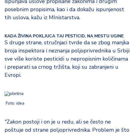
ispunjava uslove propisane zakonima i drugim
posebnim propisima, kao i da dokažu ispunjenost
tih uslova, kažu iz MInistarstva.
KADA ŽIVINA POKLJUCA TAJ PESTICID, NA MESTU UGINE
S druge strane, stručnjaci tvrde da se zbog manjka
broja inspektora i neznanja poljoprivrednika u Srbiji
sve više koriste pesticidi u nepropisnim količinama
i preparati sa crnog tržišta, koji su zabranjeni u
Evropi.
Foto: idea
"Zakon postoji i on je u redu, ali se često ne
poštuje od strane poljoprivrednika. Problem je što