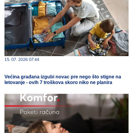
15. 07. 2026 07:44
Većina građana izgubi novac pre nego što stigne na
letovanje - ovih 7 troškova skoro niko ne planira