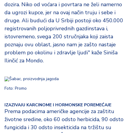
dozira. Niko od voćara i povrtara ne želi namerno
da ugrozi kupce, jer na ovaj način truju i sebe i
druge. Ali budući da U Srbiji postoji oko 450.000
registrovanih poljoprivrednih gazdinstava i,
istovremeno, svega 200 stručnjaka koji zaista
poznaju ovu oblast, jasno nam je zašto nastaje
problem po okolinu i zdravlje ljudi" kaže Siniša
Ilinčić za Mondo.
Foto: Promo
IZAZIVAJU KARCINOME I HORMONSKE POREMEĆAJE
Prema podacima američke agencije za zaštitu
životne sredine, oko 60 odsto herbicida, 90 odsto
fungicida i 30 odsto insekticida na tržištu su