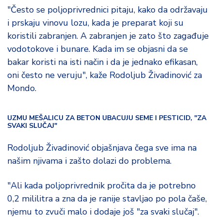
"Često se poljoprivrednici pitaju, kako da održavaju
i prskaju vinovu lozu, kada je preparat koji su
koristili zabranjen. A zabranjen je zato što zagađuje
vodotokove i bunare. Kada im se objasni da se
bakar koristi na isti način i da je jednako efikasan,
oni često ne veruju", kaže Rodoljub Živadinović za
Mondo.
UZMU MEŠALICU ZA BETON UBACUJU SEME I PESTICID, "ZA
SVAKI SLUČAJ"
Rodoljub Živadinović objašnjava čega sve ima na
našim njivama i zašto dolazi do problema.
"Ali kada poljoprivrednik pročita da je potrebno
0,2 mililitra a zna da je ranije stavljao po pola čaše,
njemu to zvuči malo i dodaje još "za svaki slučaj".