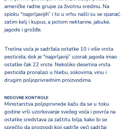
američke radne grupe za životnu sredinu. Na
spisku "najprljavijih” i to u vrhu našli su se spanać,
zatim kelj i kupus, a potom nektarine, jabuke,
jagode i grožđe.
Trećina voća je sadržala ostatke 10 i više vrsta
pesticida, dok je "najprljaviji” uzorak jagoda imao
ostatke čak 22 vrste. Nekoliko desetina vrsta
pesticida pronalazi u hlebu, sokovima, vinu i
drugim poljoprivrednim proizvodima.
REDOVNE KONTROLE
Ministarstva poljoprivrede kažu da se u toku
godine vrši uzorkovanje svežeg voća i povrća na
ostatke sredstava za zaštitu bilja, kako bi se
sprečilo da proizvodi koji sadrže veći sadržaj