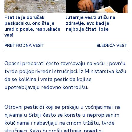
o
v
i
Platila je doručak
Jutarnje vesti utiču na
n
beskućniku, ono šta je
zdravlje, evo kad je
a
uradio posle, rasplakaće
najbolje čitati loše
vas!
Z
PRETHODNA VEST
SLEDEĆA VEST
d
r
a
Opasni preparati često završavaju na voću i povrću,
v
tvrde poljoprivredni stručnjaci. Iz Ministarstva kažu
lj
da se količina i vrsta pesticida koji se
e
upotrebljavaju redovno kontrolišu.
R
a
Otrovni pesticidi koji se prskaju u voćnjacima i na
z
njivama u Srbiji, često se koriste u nepropisanim
o
n
količinama i nabavljaju na crnom tržištu, tvrde
o
stručnjaci. Kako bi prošli jeftinije, pojedini