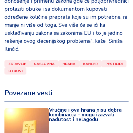
donošenje i primenu zakona gde će poljoprivrednici
prolaziti obuke i sa dokumentom kupovati
određene količine preprata koje su im potrebne, ni
manje ni više od toga. Sve više će se ići ka
usklađivanju zakona sa zakonima EU i to je jedino
rešenje ovog decenijskog problema", kaže Siniša
Ilinčić.
ZDRAVLJE
NASLOVNA
HRANA
KANCER
PESTICIDI
OTROVI
Povezane vesti
Vrućine i ova hrana nisu dobra
kombinacija - mogu izazvati
nadutost i nelagodu