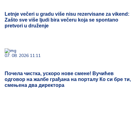
Letnje večeri u gradu više nisu rezervisane za vikend:
Zašto sve više ljudi bira večeru koja se spontano
pretvori u druženje
07. 08. 2026 11:11
Почела чистка, ускоро нове смене! Вучићев
одговор на жалбе грађана на порталу Ко си бре ти,
смењена два директора