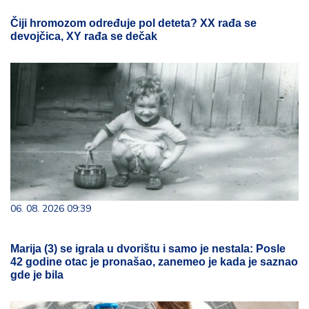
Čiji hromozom određuje pol deteta? XX rađa se
devojčica, XY rađa se dečak
06. 08. 2026 09:39
Marija (3) se igrala u dvorištu i samo je nestala: Posle
42 godine otac je pronašao, zanemeo je kada je saznao
gde je bila