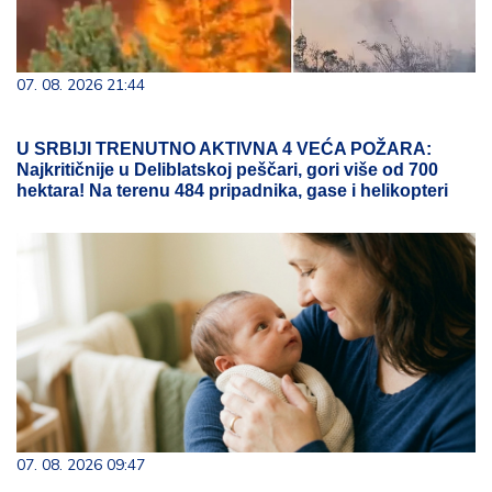
07. 08. 2026 21:44
U SRBIJI TRENUTNO AKTIVNA 4 VEĆA POŽARA:
Najkritičnije u Deliblatskoj peščari, gori više od 700
hektara! Na terenu 484 pripadnika, gase i helikopteri
07. 08. 2026 09:47