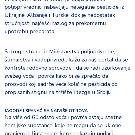
d
poljoprivrednici nabavljaju nelegalne pesticide iz
a
Ukrajine, Albanije i Turske, dok je nedostatak
stručnjosti najčešći razlog za prekomernu
upotrebu preparata.
S druge strane, iz Ministarstva poljoprivrede,
šumarstva i vodoprivrede kažu za naš portal da se
kontrole redovno sprovode i da se radi uzorkovanje
svežeg voća i povrća kako bi se sprečilo da
proizvodi koji sadrže veće količine pesticida od
propisanih stignu na tržište i tezge u Srbiji.
JAGODE I SPANAĆ SA NAJVIŠE OTROVA
Na više od 65 odsto voća i povrća ostaju štetne
hemijske supstance, koje ne mogu da se uklone
pranjem ili ljuštenjem kore, pokazuju podaci