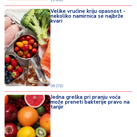
10:45
|
0
Velike vrućine kriju opasnost -
nekoliko namirnica se najbrže
kvari
09:27
|
0
Jedna greška pri pranju voća
može preneti bakterije pravo na
tanjir