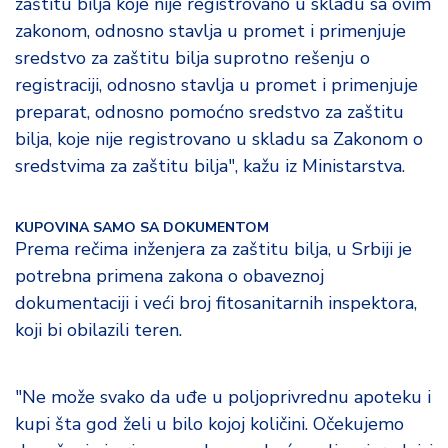
zaštitu bilja koje nije registrovano u skladu sa ovim
zakonom, odnosno stavlja u promet i primenjuje
sredstvo za zaštitu bilja suprotno rešenju o
registraciji, odnosno stavlja u promet i primenjuje
preparat, odnosno pomoćno sredstvo za zaštitu
bilja, koje nije registrovano u skladu sa Zakonom o
sredstvima za zaštitu bilja", kažu iz Ministarstva.
KUPOVINA SAMO SA DOKUMENTOM
Prema rečima inženjera za zaštitu bilja, u Srbiji je
potrebna primena zakona o obaveznoj
dokumentaciji i veći broj fitosanitarnih inspektora,
koji bi obilazili teren.
"Ne može svako da uđe u poljoprivrednu apoteku i
kupi šta god želi u bilo kojoj količini. Očekujemo