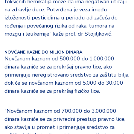
toksičnih hemikalija može da ima negativan uticaj i
na zdravlje dece. Potvrđena je veza imeđu
izloženosti pesticidima u periodu od začeća do
rođenja i povećanog rizika od raka, tumora na
mozgu i leukemije" kaže prof. dr Stojiljković.
NOVČANE KAZNE DO MILION DINARA
Novčanom kaznom od 500.000 do 1.000.000
dinara kazniće se za prekršaj pravno lice, ako
primenjuje neregistrovano sredstvo za zaštitu bilja,
dok će se novčanom kaznom od 5.000 do 30.000
dinara kazniće se za prekršaj fizičko lice.
"Novčanom kaznom od 700.000 do 3.000.000
dinara kazniće se za privredni prestup pravno lice,
ako stavlja u promet i primenjuje sredstvo za