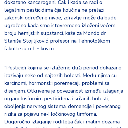
dokazano kancerogeni. Čak i kada se radi o
legalnim pesticidima čija količina ne prelazi
zakonski određene nivoe, zdravlje može da bude
ugroženo kada smo istovremeno izloženi većem
broju hemijskih supstanci, kaže za Mondo dr
Staniša Stojiljković, profesor na Tehnološkom
fakultetu u Leskovcu.
"Pesticidi kojima se izlažemo duži period dokazano
izazivaju neke od najtežih bolesti. Među njima su
karcinomi, hormonski poremećaji, problemi sa
disanjem. Otkrivena je povezanost između izlaganja
organofosfornim pesticidima i srčanih bolesti,
oboljenja nervnog sistema, demencije i povećanog
rizika za pojavu ne-Hočkinovog limfoma.
Dugoročno izlaganje roditelja čak i malim dozama