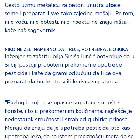
Često uzmu mešalicu za beton, unutra ubace
seme i preparat, i sve tako zajedno mešaju. Pritom,
ni o voću, ni o bolesti, ni o insektu ne znaju ništa",
kaže naš sagovornik.
NIKO NE ŽELI NAMERNO DA TRUJE, POTREBNA JE OBUKA
Inženjer za zaštitu bilja Siniša Ilinčić potvrđuje da u
Srbiji postoji probolem prekomerne upotrebe
pesticida i kaže da grami odlučuju da li će ovaj
preparat da bude otrov ili korisna supstanca.
"Razlog iz kojeg se opasne supstance uopšte
koriste, i to u prekomernim količinama, najčešće je
nedostatak stručnosti i strah od gubitka prinosa.
Moraju da znaju da je upotreba pesticida isto kao
upotreba leka, da sa istom preciznošću mora da se