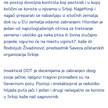
ne postoji dovoljna kontrola koji pesticidi i u kojoj
količini se koriste u njivama u Srbiji. Najjeftiniji i
najjači preparati se nabavljaju iz istočnih zemalja,
dok su u EU zemalja odavno zabranjeni. Hlordan je
jedan od najozloglašenijih otrova za tretiranje
semena i ukoliko ga neka ptica ili živina slučajno
pojede, sigurno će na mestu uginuti", kaže dr
Rodoljub Živadinović, predsednik Saveza pčelarskih
organizacija Srbije.
Insekticid DDT je decenijama je zabranjen zbog
svoje jačine, njegovi tragovi pronađeni su na
Severnom polu. Postoji i imidakloprid je nekoliko
hiljada puta jači. I jedan i drugi nelegalno se koriste
u Srbiji, kaže naš sagovornik.