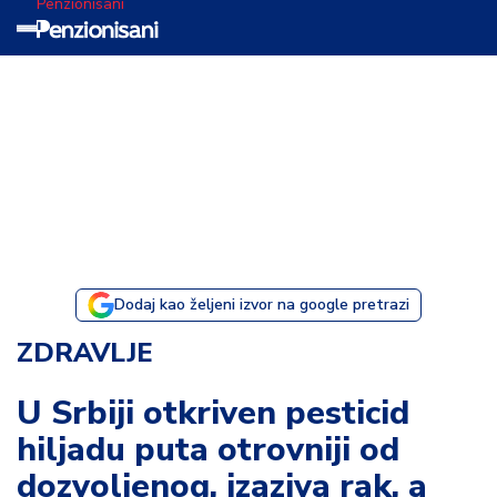
Penzionisani
T
e
m
a
d
a
n
a
Dodaj kao željeni izvor na google pretrazi
I
ZDRAVLJE
s
p
U Srbiji otkriven pesticid
o
hiljadu puta otrovniji od
v
e
dozvoljenog, izaziva rak, a
s