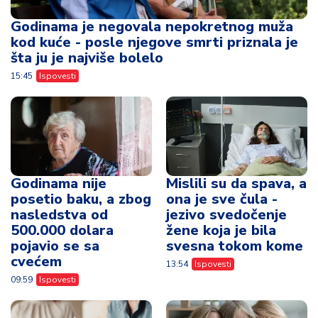
Godinama je negovala nepokretnog muža
kod kuće - posle njegove smrti priznala je
šta ju je najviše bolelo
15:45
Ispovesti
Godinama nije
Mislili su da spava, a
posetio baku, a zbog
ona je sve čula -
nasledstva od
jezivo svedočenje
500.000 dolara
žene koja je bila
pojavio se sa
svesna tokom kome
cvećem
13:54
Ispovesti
09:59
Ispovesti