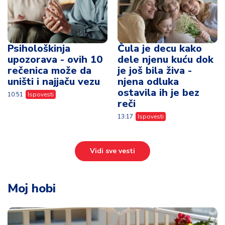
Psihološkinja
Čula je decu kako
upozorava - ovih 10
dele njenu kuću dok
rečenica može da
je još bila živa -
uništi i najjaču vezu
njena odluka
ostavila ih je bez
10:51
Ispovesti
reči
13:17
Ispovesti
Vidi sve vesti
Moj hobi