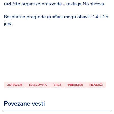
d
različite organske proizvode - rekla je Nikolićeva.
a
Besplatne preglede građani mogu obaviti 14. i 15.
juna.
ZDRAVLJE
NASLOVNA
SRCE
PREGLEDI
MLADEŽI
Povezane vesti