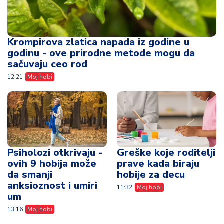
Krompirova zlatica napada iz godine u
godinu - ove prirodne metode mogu da
sačuvaju ceo rod
12:21
Moj hobi
Psiholozi otkrivaju -
Greške koje roditelji
ovih 9 hobija može
prave kada biraju
da smanji
hobije za decu
anksioznost i umiri
11:32
Moj hobi
um
13:16
Moj hobi