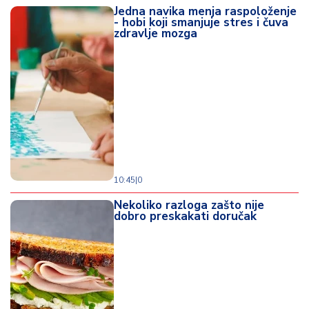
Jedna navika menja raspoloženje
- hobi koji smanjuje stres i čuva
zdravlje mozga
10:45
|
0
Nekoliko razloga zašto nije
dobro preskakati doručak