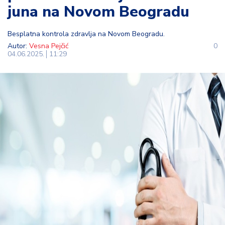
juna na Novom Beogradu
t
i
Besplatna kontrola zdravlja na Novom Beogradu.
M
Autor:
Vesna Pejčić
0
04.06.2025.
11:29
oj
h
o
bi
M
oj
a
p
e
n
zij
a
K