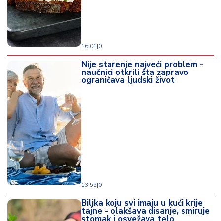
16:01
|
0
Nije starenje najveći problem -
naučnici otkrili šta zapravo
ograničava ljudski život
13:55
|
0
Biljka koju svi imaju u kući krije
tajne - olakšava disanje, smiruje
stomak i osvežava telo