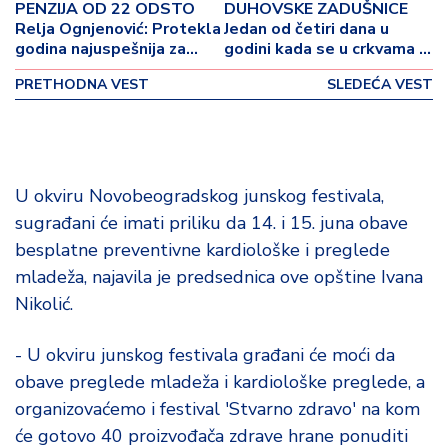
o
PENZIJA OD 22 ODSTO
DUHOVSKE ZADUŠNICE
v
Relja Ognjenović: Protekla
Jedan od četiri dana u
i
godina najuspešnija za
godini kada se u crkvama i
Fond PIO
na grobljima obeležava
n
PRETHODNA VEST
SLEDEĆA VEST
sećanje na umrle
a
Z
d
r
U okviru Novobeogradskog junskog festivala,
a
sugrađani će imati priliku da 14. i 15. juna obave
v
besplatne preventivne kardiološke i preglede
lj
e
mladeža, najavila je predsednica ove opštine Ivana
Nikolić.
R
a
- U okviru junskog festivala građani će moći da
z
obave preglede mladeža i kardiološke preglede, a
o
organizovaćemo i festival 'Stvarno zdravo' na kom
n
će gotovo 40 proizvođača zdrave hrane ponuditi
o