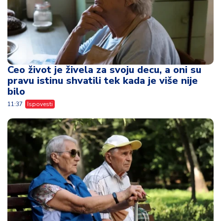
Ceo život je živela za svoju decu, a oni su
pravu istinu shvatili tek kada je više nije
bilo
11:37
Ispovesti