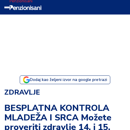
Penzionisani
T
e
m
a
d
a
n
a
Dodaj kao željeni izvor na google pretrazi
I
ZDRAVLJE
s
p
BESPLATNA KONTROLA
o
MLADEŽA I SRCA Možete
v
e
proveriti zdravlje 14. i 15.
s