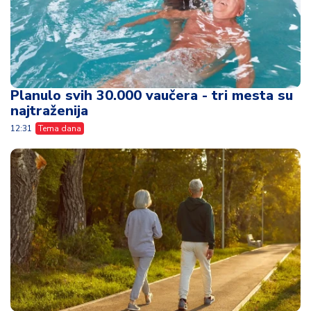
Planulo svih 30.000 vaučera - tri mesta su
najtraženija
12:31
Tema dana