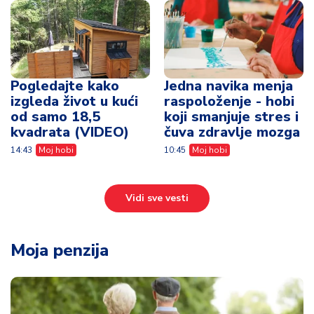
Pogledajte kako
Jedna navika menja
izgleda život u kući
raspoloženje - hobi
od samo 18,5
koji smanjuje stres i
kvadrata (VIDEO)
čuva zdravlje mozga
14:43
Moj hobi
10:45
Moj hobi
Vidi sve vesti
Moja penzija