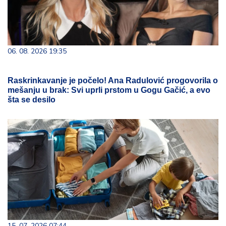
06. 08. 2026 19:35
Raskrinkavanje je počelo! Ana Radulović progovorila o
mešanju u brak: Svi uprli prstom u Gogu Gačić, a evo
šta se desilo
15. 07. 2026 07:44