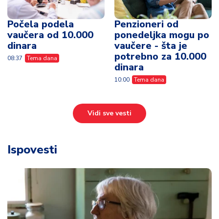
Počela podela
Penzioneri od
vaučera od 10.000
ponedeljka mogu po
dinara
vaučere - šta je
potrebno za 10.000
08:37
Tema dana
dinara
10:00
Tema dana
Vidi sve vesti
Ispovesti