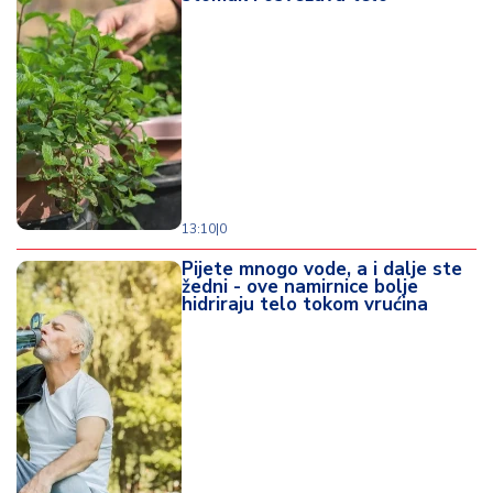
13:10
|
0
Pijete mnogo vode, a i dalje ste
žedni - ove namirnice bolje
hidriraju telo tokom vrućina