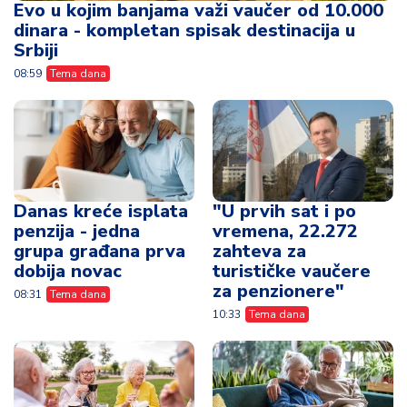
Evo u kojim banjama važi vaučer od 10.000
dinara - kompletan spisak destinacija u
Srbiji
08:59
Tema dana
Danas kreće isplata
"U prvih sat i po
penzija - jedna
vremena, 22.272
grupa građana prva
zahteva za
dobija novac
turističke vaučere
za penzionere"
08:31
Tema dana
10:33
Tema dana