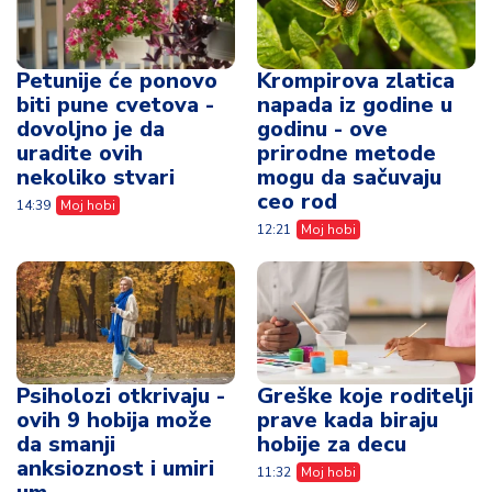
Petunije će ponovo
Krompirova zlatica
biti pune cvetova -
napada iz godine u
dovoljno je da
godinu - ove
uradite ovih
prirodne metode
nekoliko stvari
mogu da sačuvaju
ceo rod
14:39
Moj hobi
12:21
Moj hobi
Psiholozi otkrivaju -
Greške koje roditelji
ovih 9 hobija može
prave kada biraju
da smanji
hobije za decu
anksioznost i umiri
11:32
Moj hobi