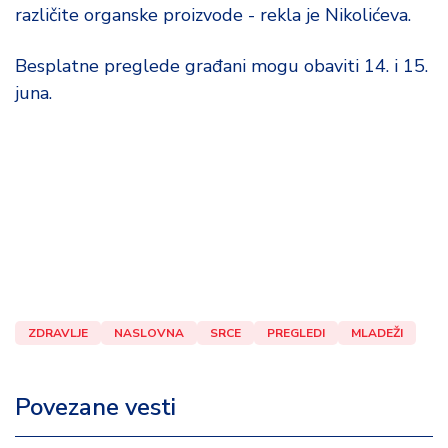
d
različite organske proizvode - rekla je Nikolićeva.
a
Besplatne preglede građani mogu obaviti 14. i 15.
juna.
ZDRAVLJE
NASLOVNA
SRCE
PREGLEDI
MLADEŽI
Povezane vesti