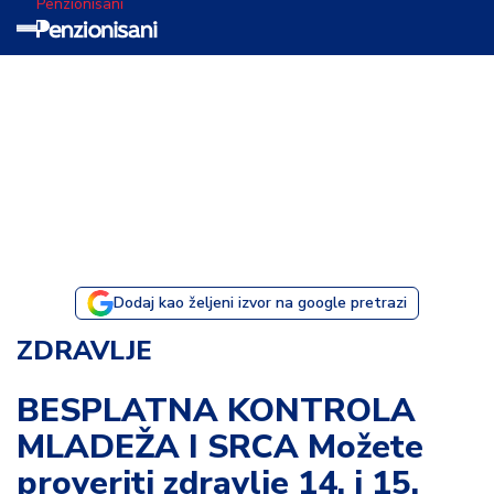
Penzionisani
T
e
m
a
d
a
n
a
Dodaj kao željeni izvor na google pretrazi
I
ZDRAVLJE
s
p
BESPLATNA KONTROLA
o
MLADEŽA I SRCA Možete
v
e
proveriti zdravlje 14. i 15.
s