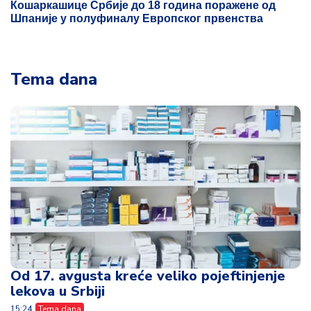
Кошаркашице Србије до 18 година поражене од
Шпаније у полуфиналу Европског првенства
Tema dana
Od 17. avgusta kreće veliko pojeftinjenje
lekova u Srbiji
15:24
Tema dana