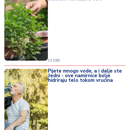
13:10
|
0
Pijete mnogo vode, a i dalje ste
žedni - ove namirnice bolje
hidriraju telo tokom vrućina