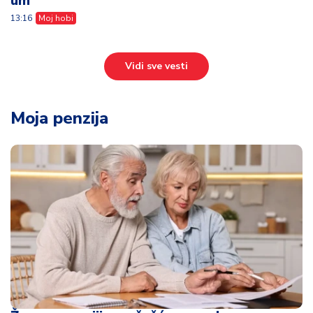
um
13:16
Moj hobi
Vidi sve vesti
Moja penzija