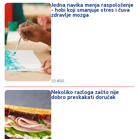
Jedna navika menja raspoloženje
- hobi koji smanjuje stres i čuva
zdravlje mozga
10:45
|
0
Nekoliko razloga zašto nije
dobro preskakati doručak