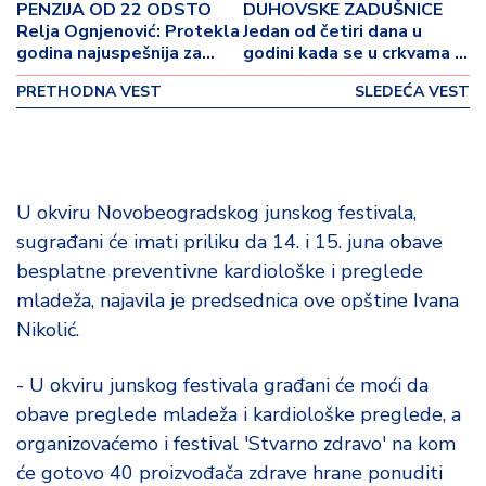
o
PENZIJA OD 22 ODSTO
DUHOVSKE ZADUŠNICE
v
Relja Ognjenović: Protekla
Jedan od četiri dana u
i
godina najuspešnija za
godini kada se u crkvama i
Fond PIO
na grobljima obeležava
n
PRETHODNA VEST
SLEDEĆA VEST
sećanje na umrle
a
Z
d
r
U okviru Novobeogradskog junskog festivala,
a
sugrađani će imati priliku da 14. i 15. juna obave
v
besplatne preventivne kardiološke i preglede
lj
e
mladeža, najavila je predsednica ove opštine Ivana
Nikolić.
R
a
- U okviru junskog festivala građani će moći da
z
obave preglede mladeža i kardiološke preglede, a
o
organizovaćemo i festival 'Stvarno zdravo' na kom
n
će gotovo 40 proizvođača zdrave hrane ponuditi
o