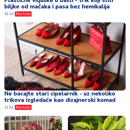
Plastične viljuške u bašti - trik koji štiti
biljke od mačaka i pasa bez hemikalija
15:10
Moj hobi
Ne bacajte stari cipelarnik - uz nekoliko
trikova izgledaće kao dizajnerski komad
11:52
Moj hobi