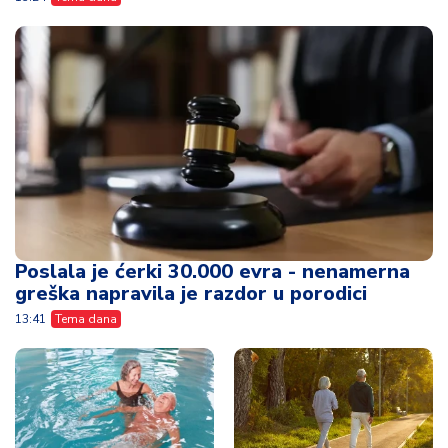
Poslala je ćerki 30.000 evra - nenamerna
greška napravila je razdor u porodici
13:41
Tema dana