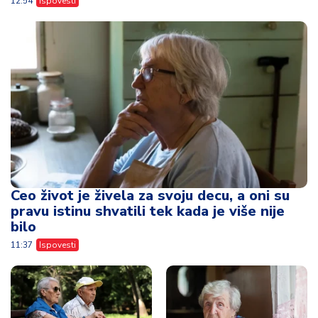
12:54
Ispovesti
Ceo život je živela za svoju decu, a oni su
pravu istinu shvatili tek kada je više nije
bilo
11:37
Ispovesti