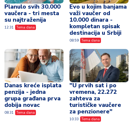
Planulo svih 30.000
Evo u kojim banjama
vaučera - tri mesta
važi vaučer od
su najtraženija
10.000 dinara -
kompletan spisak
12:31
Tema dana
destinacija u Srbiji
08:59
Tema dana
Danas kreće isplata
"U prvih sat i po
penzija - jedna
vremena, 22.272
grupa građana prva
zahteva za
dobija novac
turističke vaučere
za penzionere"
08:31
Tema dana
10:33
Tema dana