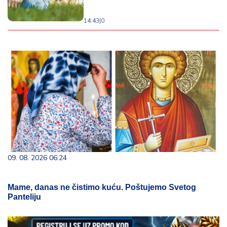
14:43
|
0
09. 08. 2026 06:24
Mame, danas ne čistimo kuću. Poštujemo Svetog
Panteliju