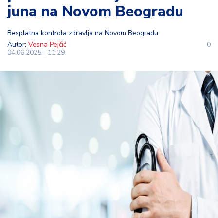
juna na Novom Beogradu
t
i
Besplatna kontrola zdravlja na Novom Beogradu.
M
Autor:
Vesna Pejčić
0
04.06.2025.
11:29
oj
h
o
bi
M
oj
a
p
e
n
zij
a
K