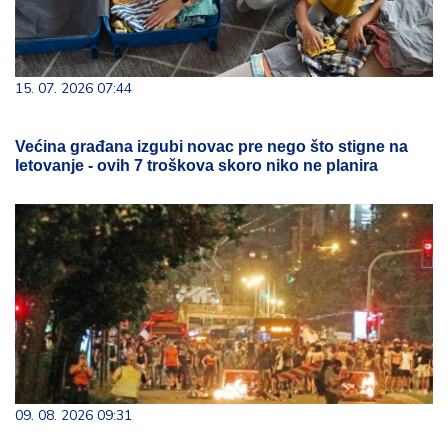
15. 07. 2026 07:44
Većina građana izgubi novac pre nego što stigne na
letovanje - ovih 7 troškova skoro niko ne planira
09. 08. 2026 09:31