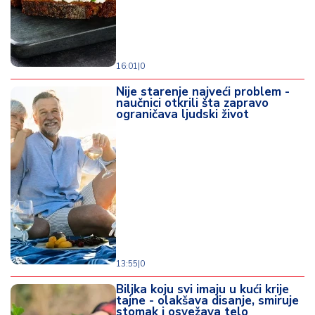
16:01
|
0
Nije starenje najveći problem -
naučnici otkrili šta zapravo
ograničava ljudski život
13:55
|
0
Biljka koju svi imaju u kući krije
tajne - olakšava disanje, smiruje
stomak i osvežava telo