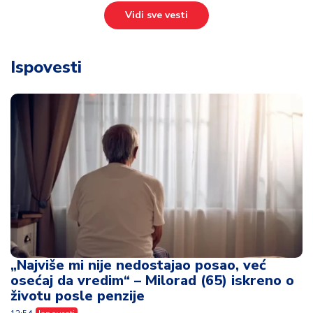
Vidi sve vesti
Ispovesti
„Najviše mi nije nedostajao posao, već
osećaj da vredim“ – Milorad (65) iskreno o
životu posle penzije