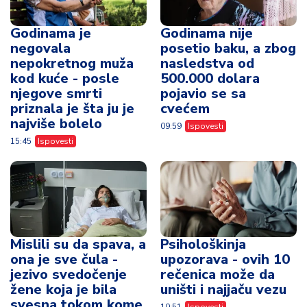
Godinama je
Godinama nije
negovala
posetio baku, a zbog
nepokretnog muža
nasledstva od
kod kuće - posle
500.000 dolara
njegove smrti
pojavio se sa
priznala je šta ju je
cvećem
najviše bolelo
09:59
Ispovesti
15:45
Ispovesti
Mislili su da spava, a
Psihološkinja
ona je sve čula -
upozorava - ovih 10
jezivo svedočenje
rečenica može da
žene koja je bila
uništi i najjaču vezu
svesna tokom kome