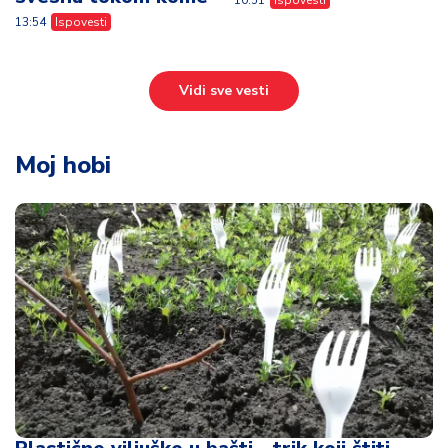
10:51
Ispovesti
13:54
Ispovesti
Vidi sve vesti
Moj hobi