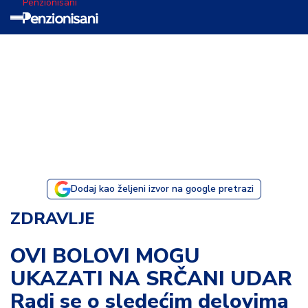
Penzionisani
T
e
m
a
d
a
n
a
Dodaj kao željeni izvor na google pretrazi
I
ZDRAVLJE
s
p
OVI BOLOVI MOGU
o
UKAZATI NA SRČANI UDAR
v
e
Radi se o sledećim delovima
s