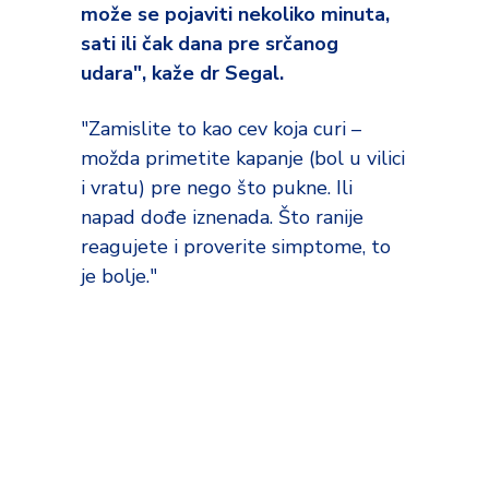
može se pojaviti nekoliko minuta,
sati ili čak dana pre srčanog
udara", kaže dr Segal.
"Zamislite to kao cev koja curi –
možda primetite kapanje (bol u vilici
i vratu) pre nego što pukne. Ili
napad dođe iznenada. Što ranije
reagujete i proverite simptome, to
je bolje."