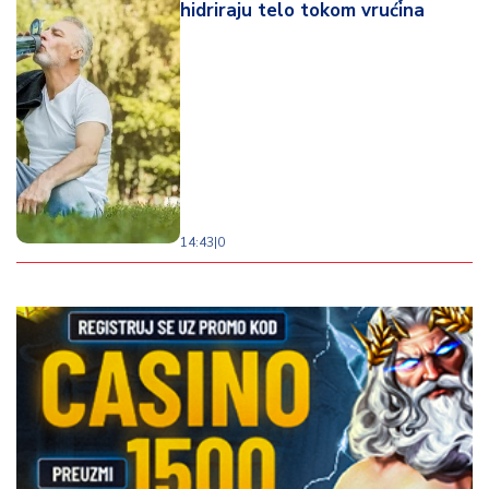
hidriraju telo tokom vrućina
14:43
|
0