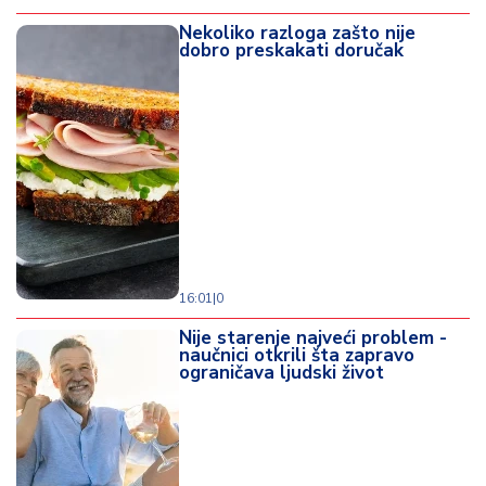
Nekoliko razloga zašto nije
dobro preskakati doručak
16:01
|
0
Nije starenje najveći problem -
naučnici otkrili šta zapravo
ograničava ljudski život