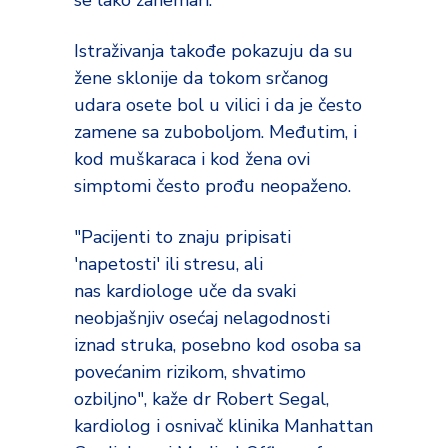
se lako zanemari.
Istraživanja takođe pokazuju da su
žene sklonije da tokom srčanog
udara osete bol u vilici i da je često
zamene sa zuboboljom. Međutim, i
kod muškaraca i kod žena ovi
simptomi često prođu neopaženo.
"Pacijenti to znaju pripisati
'napetosti' ili stresu, ali
nas kardiologe uče da svaki
neobjašnjiv osećaj nelagodnosti
iznad struka, posebno kod osoba sa
povećanim rizikom, shvatimo
ozbiljno", kaže dr Robert Segal,
kardiolog i osnivač klinika Manhattan