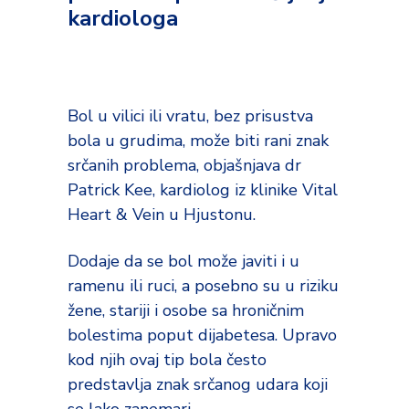
kardiologa
Bol u vilici ili vratu, bez prisustva
bola u grudima, može biti rani znak
srčanih problema, objašnjava dr
Patrick Kee, kardiolog iz klinike Vital
Heart & Vein u Hjustonu.
Dodaje da se bol može javiti i u
ramenu ili ruci, a posebno su u riziku
žene, stariji i osobe sa hroničnim
bolestima poput dijabetesa. Upravo
kod njih ovaj tip bola često
predstavlja znak srčanog udara koji