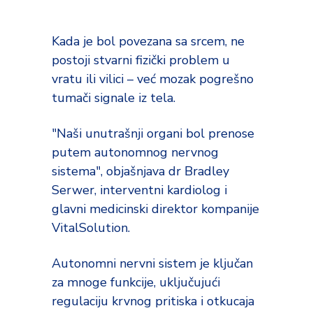
Kada je bol povezana sa srcem, ne
postoji stvarni fizički problem u
vratu ili vilici – već mozak pogrešno
tumači signale iz tela.
"Naši unutrašnji organi bol prenose
putem autonomnog nervnog
sistema", objašnjava dr Bradley
Serwer, interventni kardiolog i
glavni medicinski direktor kompanije
VitalSolution.
Autonomni nervni sistem je ključan
za mnoge funkcije, uključujući
regulaciju krvnog pritiska i otkucaja