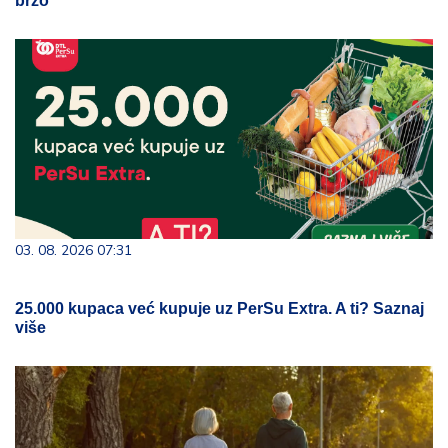
brzo
03. 08. 2026 07:31
25.000 kupaca već kupuje uz PerSu Extra. A ti? Saznaj
više