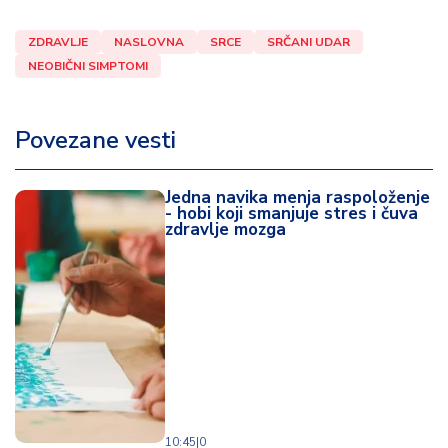
ZDRAVLJE
NASLOVNA
SRCE
SRČANI UDAR
NEOBIČNI SIMPTOMI
Povezane vesti
Jedna navika menja raspoloženje
- hobi koji smanjuje stres i čuva
zdravlje mozga
10:45
|
0