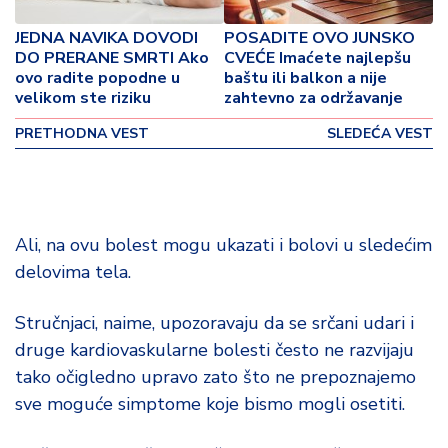
o
v
JEDNA NAVIKA DOVODI
POSADITE OVO JUNSKO
i
DO PRERANE SMRTI Ako
CVEĆE Imaćete najlepšu
n
ovo radite popodne u
baštu ili balkon a nije
a
velikom ste riziku
zahtevno za održavanje
PRETHODNA VEST
SLEDEĆA VEST
Z
d
r
a
v
Ali, na ovu bolest mogu ukazati i bolovi u sledećim
lj
delovima tela.
e
Stručnjaci, naime, upozoravaju da se srčani udari i
R
a
druge kardiovaskularne bolesti često ne razvijaju
z
tako očigledno upravo zato što ne prepoznajemo
o
sve moguće simptome koje bismo mogli osetiti.
n
o