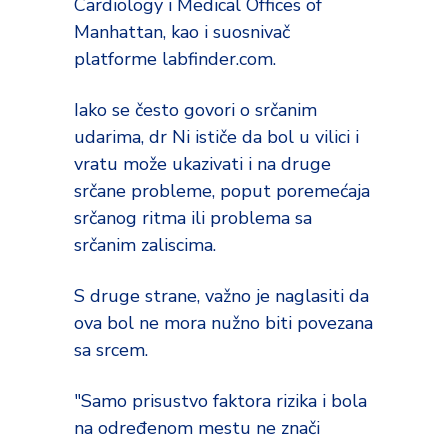
Cardiology i Medical Offices of
Manhattan, kao i suosnivač
platforme labfinder.com.
Iako se često govori o srčanim
udarima, dr Ni ističe da bol u vilici i
vratu može ukazivati i na druge
srčane probleme, poput poremećaja
srčanog ritma ili problema sa
srčanim zaliscima.
S druge strane, važno je naglasiti da
ova bol ne mora nužno biti povezana
sa srcem.
"Samo prisustvo faktora rizika i bola
na određenom mestu ne znači