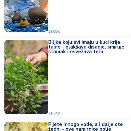
13:55
|
0
Biljka koju svi imaju u kući krije
tajne - olakšava disanje, smiruje
stomak i osvežava telo
13:10
|
0
Pijete mnogo vode, a i dalje ste
žedni - ove namirnice bolje