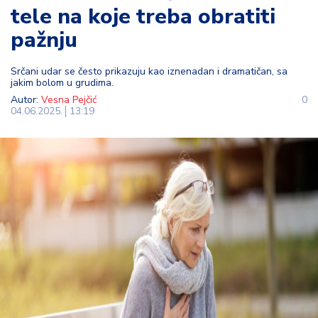
tele na koje treba obratiti
t
i
pažnju
M
Srčani udar se često prikazuju kao iznenadan i dramatičan, sa
oj
jakim bolom u grudima.
h
Autor:
Vesna Pejčić
0
o
04.06.2025.
13:19
bi
M
oj
a
p
e
n
zij
a
K