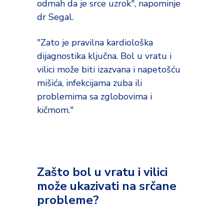
odmah da je srce uzrok", napominje
dr Segal.
"Zato je pravilna kardiološka
dijagnostika ključna. Bol u vratu i
vilici može biti izazvana i napetošću
mišića, infekcijama zuba ili
problemima sa zglobovima i
kičmom."
Zašto bol u vratu i vilici
može ukazivati na srčane
probleme?