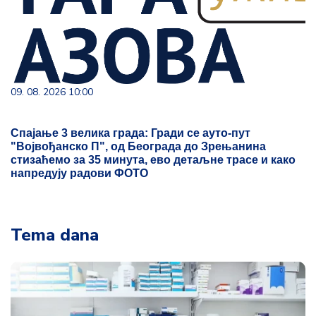
09. 08. 2026 10:00
Спајање 3 велика града: Гради се ауто-пут
"Војвођанско П", од Београда до Зрењанина
стизаћемо за 35 минута, ево детаљне трасе и како
напредују радови ФОТО
Tema dana