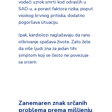
vodeći uzrok smrti kod odraslih u
SAD-u, a porast faktora rizika, poput
visokog krvnog pritiska, dodatno
pogoršava situaciju.
Ipak, kardiolozi naglašavaju da rano
otkrivanje spašava živote. Zato žele
da više ljudi zna za jedan tihi
simptom koji se često ne povezuje
sa srcem.
Zanemaren znak srčanih
problema prema mišljenju