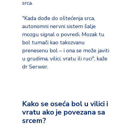
srca.
"Kada dođe do oštećenja srca,
autonomni nervni sistem šalje
mozgu signal o povredi. Mozak tu
bol tumači kao takozvanu
prenesenu bol – i ona se može javiti
u grudima, vilici, vratu ili ruci", kaže
dr Serwer.
Kako se oseća bol u vilici i
vratu ako je povezana sa
srcem?