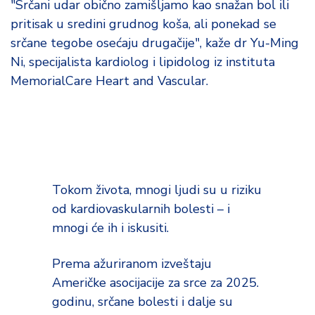
"Srčani udar obično zamišljamo kao snažan bol ili
d
a
pritisak u sredini grudnog koša, ali ponekad se
srčane tegobe osećaju drugačije", kaže dr Yu-Ming
Ni, specijalista kardiolog i lipidolog iz instituta
MemorialCare Heart and Vascular.
Tokom života, mnogi ljudi su u riziku
od kardiovaskularnih bolesti – i
mnogi će ih i iskusiti.
Prema ažuriranom izveštaju
Američke asocijacije za srce za 2025.
godinu, srčane bolesti i dalje su