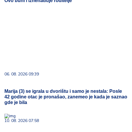
Ovo buni i iznenađuje roditelje
06. 08. 2026 09:39
Marija (3) se igrala u dvorištu i samo je nestala: Posle
42 godine otac je pronašao, zanemeo je kada je saznao
gde je bila
10. 08. 2026 07:58