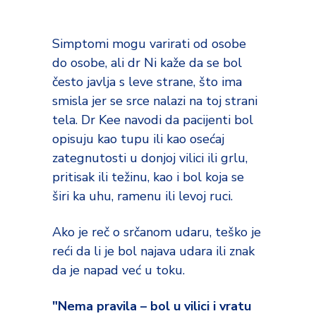
Simptomi mogu varirati od osobe
do osobe, ali dr Ni kaže da se bol
često javlja s leve strane, što ima
smisla jer se srce nalazi na toj strani
tela. Dr Kee navodi da pacijenti bol
opisuju kao tupu ili kao osećaj
zategnutosti u donjoj vilici ili grlu,
pritisak ili težinu, kao i bol koja se
širi ka uhu, ramenu ili levoj ruci.
Ako je reč o srčanom udaru, teško je
reći da li je bol najava udara ili znak
da je napad već u toku.
"Nema pravila – bol u vilici i vratu