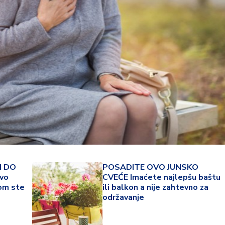
22 °
I DO
POSADITE OVO JUNSKO
vo
CVEĆE Imaćete najlepšu baštu
Lozni
om ste
ili balkon a nije zahtevno za
održavanje