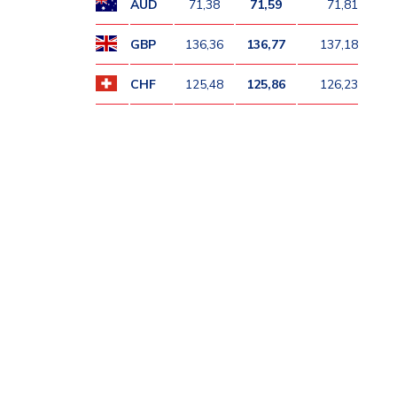
AUD
71,38
71,59
71,81
GBP
136,36
136,77
137,18
CHF
125,48
125,86
126,23