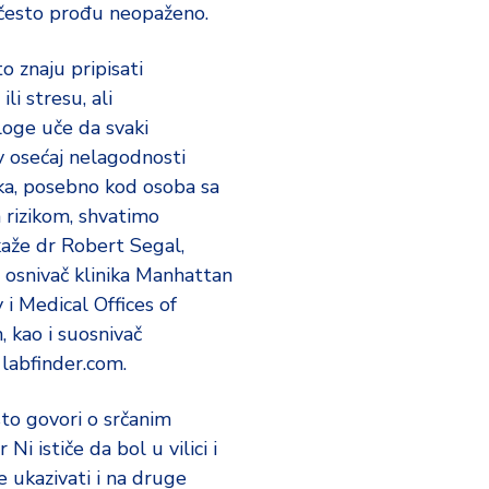
često prođu neopaženo.
to znaju pripisati
ili stresu, ali
loge uče da svaki
v osećaj nelagodnosti
ka, posebno kod osoba sa
rizikom, shvatimo
 kaže dr Robert Segal,
i osnivač klinika Manhattan
 i Medical Offices of
 kao i suosnivač
labfinder.com.
sto govori o srčanim
 Ni ističe da bol u vilici i
 ukazivati i na druge