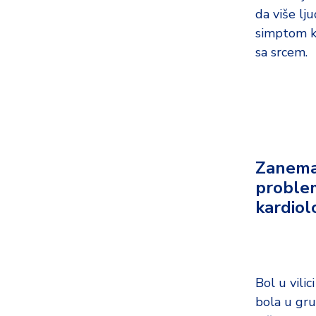
da više lju
simptom ko
sa srcem.
Zanema
proble
kardiol
Bol u vilic
bola u gru