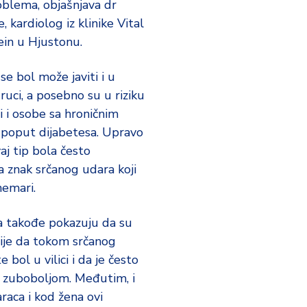
oblema, objašnjava dr
, kardiolog iz klinike Vital
in u Hjustonu.
se bol može javiti i u
ruci, a posebno su u riziku
ji i osobe sa hroničnim
 poput dijabetesa. Upravo
aj tip bola često
a znak srčanog udara koji
nemari.
ja takođe pokazuju da su
ije da tokom srčanog
 bol u vilici i da je često
 zuboboljom. Međutim, i
aca i kod žena ovi