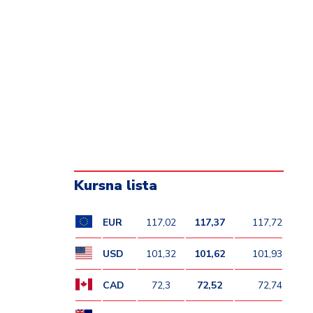
Kursna lista
EUR
117,02
117,37
117,72
USD
101,32
101,62
101,93
CAD
72,3
72,52
72,74