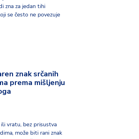
di zna za jedan tihi
ji se često ne povezuje
ren znak srčanih
ma prema mišljenju
oga
i ili vratu, bez prisustva
dima, može biti rani znak