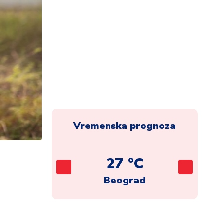
Vremenska prognoza
C
27 °C
ca
Beograd