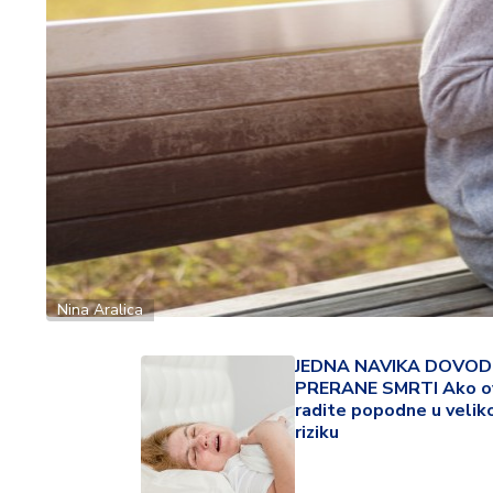
ć
a
i
p
o
r
o
d
ic
a
C
Nina Aralica
e
n
e
JEDNA NAVIKA DOVOD
PRERANE SMRTI Ako o
i
radite popodne u velik
k
riziku
u
p
o