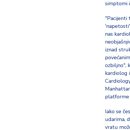
simptomi 
"Pacijenti 
'napetosti' 
nas kardio
neobjašnji
iznad stru
povećanim 
ozbiljno",
kardiolog 
Cardiology
Manhattan,
platforme 
Iako se če
udarima, dr
vratu može