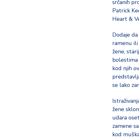
srčanih pr
Patrick Kee
Heart & Ve
Dodaje da 
ramenu ili 
žene, stari
bolestima
kod njih ov
predstavlj
se lako za
Istraživan
žene sklon
udara osete
zamene sa
kod muškar