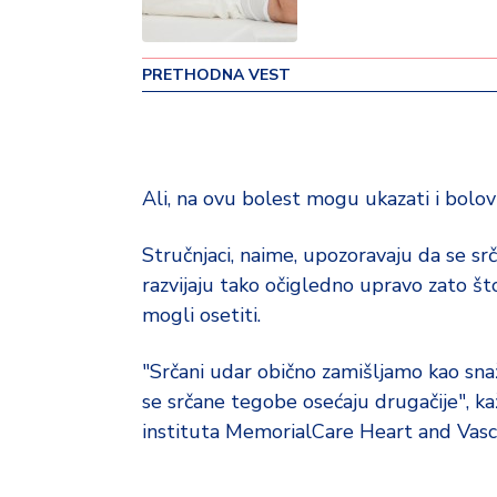
v
i
n
PRETHODNA VEST
a
Z
d
r
Ali, na ovu bolest mogu ukazati i bolov
a
v
Stručnjaci, naime, upozoravaju da se sr
lj
razvijaju tako očigledno upravo zato
e
mogli osetiti.
R
"Srčani udar obično zamišljamo kao snaž
a
z
se srčane tegobe osećaju drugačije", kaž
o
instituta MemorialCare Heart and Vasc
n
o