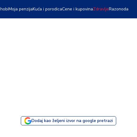
 hobi
Moja penzija
Kuća i porodica
Cene i kupovina
Zdravlje
Razonoda
Dodaj kao željeni izvor na google pretrazi