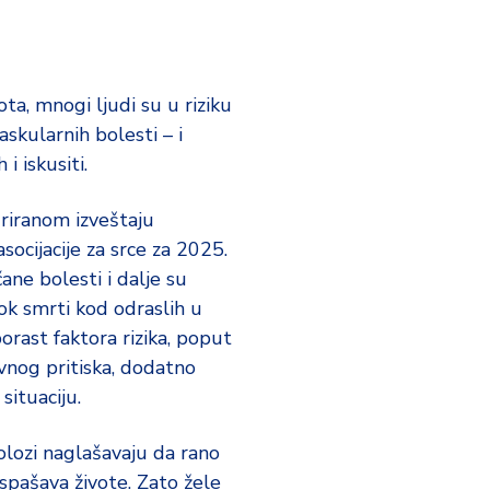
ta, mnogi ljudi su u riziku
askularnih bolesti – i
 i iskusiti.
riranom izveštaju
socijacije za srce za 2025.
ane bolesti i dalje su
ok smrti kod odraslih u
orast faktora rizika, poput
vnog pritiska, dodatno
situaciju.
iolozi naglašavaju da rano
 spašava živote. Zato žele