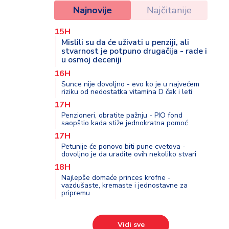
Najnovije
Najčitanije
15H
Mislili su da će uživati u penziji, ali
stvarnost je potpuno drugačija - rade i
u osmoj deceniji
16H
Sunce nije dovoljno - evo ko je u najvećem
riziku od nedostatka vitamina D čak i leti
17H
Penzioneri, obratite pažnju - PIO fond
saopštio kada stiže jednokratna pomoć
17H
Petunije će ponovo biti pune cvetova -
dovoljno je da uradite ovih nekoliko stvari
18H
Najlepše domaće princes krofne -
vazdušaste, kremaste i jednostavne za
pripremu
Vidi sve