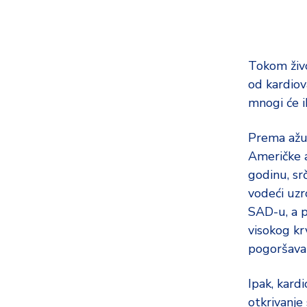
d
a
Tokom živo
od kardiov
mnogi će ih
Prema ažu
Američke a
godinu, srč
vodeći uzr
SAD-u, a p
visokog kr
pogoršava 
Ipak, kard
otkrivanje