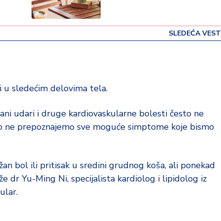
SLEDEĆA VEST
i u sledećim delovima tela.
čani udari i druge kardiovaskularne bolesti često ne
 što ne prepoznajemo sve moguće simptome koje bismo
an bol ili pritisak u sredini grudnog koša, ali ponekad
e dr Yu-Ming Ni, specijalista kardiolog i lipidolog iz
ular.