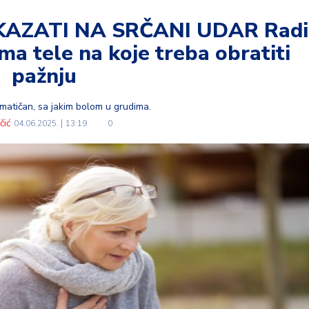
KAZATI NA SRČANI UDAR Radi
ma tele na koje treba obratiti
pažnju
amatičan, sa jakim bolom u grudima.
čić
04.06.2025.
13:19
0