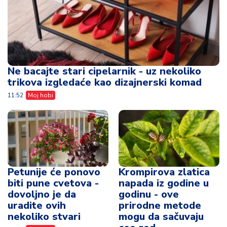
Ne bacajte stari cipelarnik - uz nekoliko
trikova izgledaće kao dizajnerski komad
11:52
Moj hobi
Petunije će ponovo
Krompirova zlatica
biti pune cvetova -
napada iz godine u
dovoljno je da
godinu - ove
uradite ovih
prirodne metode
nekoliko stvari
mogu da sačuvaju