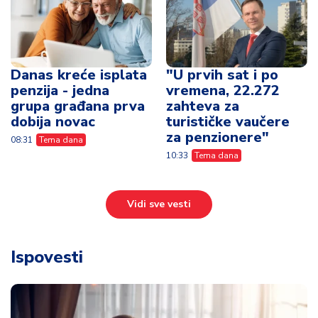
Danas kreće isplata
"U prvih sat i po
penzija - jedna
vremena, 22.272
grupa građana prva
zahteva za
dobija novac
turističke vaučere
za penzionere"
08:31
Tema dana
10:33
Tema dana
Vidi sve vesti
Ispovesti