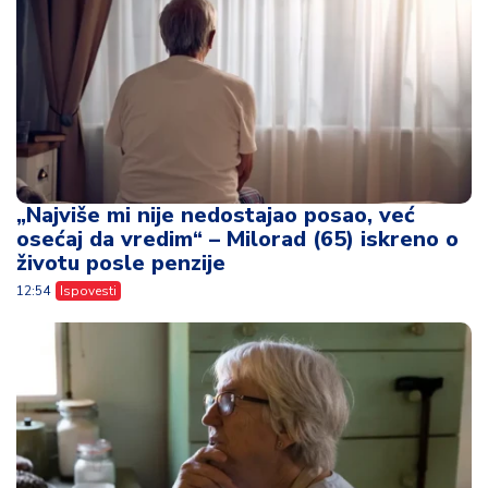
„Najviše mi nije nedostajao posao, već
osećaj da vredim“ – Milorad (65) iskreno o
životu posle penzije
12:54
Ispovesti