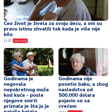
Ceo život je živela za svoju decu, a oni su
pravu istinu shvatili tek kada je više nije
bilo
11:37
Ispovesti
Godinama je
Godinama nije
negovala
posetio baku, a zbog
nepokretnog muža
nasledstva od
kod kuće - posle
500.000 dolara
njegove smrti
pojavio se sa
priznala je šta ju je
cvećem
najviše bolelo