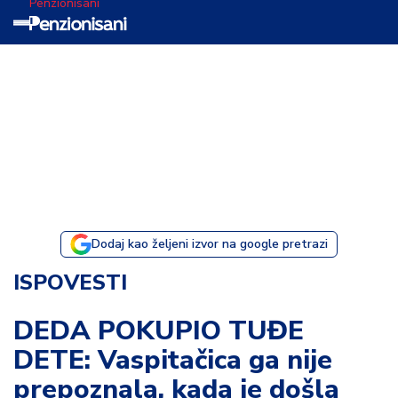
Penzionisani
T
e
m
a
d
a
n
a
Dodaj kao željeni izvor na google pretrazi
I
ISPOVESTI
s
p
DEDA POKUPIO TUĐE
o
DETE: Vaspitačica ga nije
v
e
prepoznala, kada je došla
s