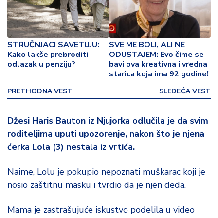
o
v
i
n
STRUČNJACI SAVETUJU:
SVE ME BOLI, ALI NE
a
Kako lakše prebroditi
ODUSTAJEM: Evo čime se
odlazak u penziju?
bavi ova kreativna i vredna
Z
starica koja ima 92 godine!
d
r
PRETHODNA VEST
SLEDEĆA VEST
a
v
Džesi Haris Bauton iz Njujorka odlučila je da svim
lj
roditeljima uputi upozorenje, nakon što je njena
e
ćerka Lola (3) nestala iz vrtića.
R
a
Naime, Lolu je pokupio nepoznati muškarac koji je
z
nosio zaštitnu masku i tvrdio da je njen deda.
o
n
Mama je zastrašujuće iskustvo podelila u video
o