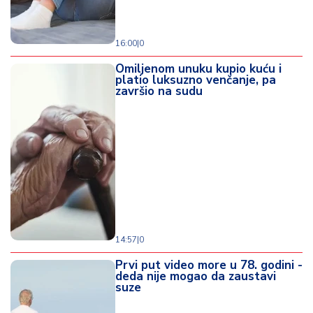
16:00
|
0
Omiljenom unuku kupio kuću i
platio luksuzno venčanje, pa
završio na sudu
14:57
|
0
Prvi put video more u 78. godini -
deda nije mogao da zaustavi
suze