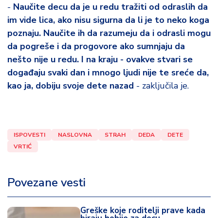
-
Naučite decu da je u redu tražiti od odraslih da
im vide lica, ako nisu sigurna da li je to neko koga
poznaju. Naučite ih da razumeju da i odrasli mogu
da pogreše i da progovore ako sumnjaju da
nešto nije u redu. I na kraju - ovakve stvari se
događaju svaki dan i mnogo ljudi nije te sreće da,
kao ja, dobiju svoje dete nazad
- zaključila je.
ISPOVESTI
NASLOVNA
STRAH
DEDA
DETE
VRTIĆ
Povezane vesti
Greške koje roditelji prave kada