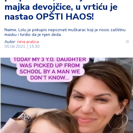
majka devojčice, u vrtiću je
t
i
nastao OPŠTI HAOS!
M
Naime, Lolu je pokupio nepoznati muškarac koji je nosio zaštitnu
oj
masku i tvrdio da je njen deda.
h
Autor:
nina.aralica
0
o
05.04.2021.
15:30
bi
M
oj
a
p
e
n
zij
a
K