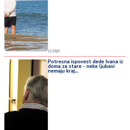
12:56
|
0
Potresna ispovest dede Ivana iz
doma za stare - neke ljubavi
nemaju kraj...