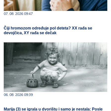
07. 08. 2026 09:47
Čiji hromozom određuje pol deteta? XX rađa se
devojčica, XY rađa se dečak
06. 08. 2026 09:39
Marija (3) se igrala u dvorištu i samo je nestala: Posle