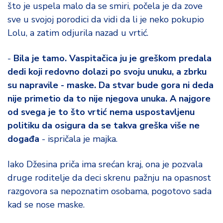
što je uspela malo da se smiri, počela je da zove
sve u svojoj porodici da vidi da li je neko pokupio
Lolu, a zatim odjurila nazad u vrtić.
-
Bila je tamo. Vaspitačica ju je greškom predala
dedi koji redovno dolazi po svoju unuku, a zbrku
su napravile - maske. Da stvar bude gora ni deda
nije primetio da to nije njegova unuka. A najgore
od svega je to što vrtić nema uspostavljenu
politiku da osigura da se takva greška više ne
događa
- ispričala je majka.
Iako Džesina priča ima srećan kraj, ona je pozvala
druge roditelje da deci skrenu pažnju na opasnost
razgovora sa nepoznatim osobama, pogotovo sada
kad se nose maske.