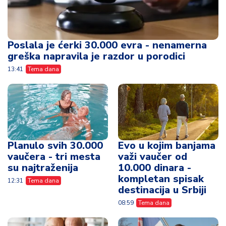
Poslala je ćerki 30.000 evra - nenamerna
greška napravila je razdor u porodici
13:41
Tema dana
Planulo svih 30.000
Evo u kojim banjama
vaučera - tri mesta
važi vaučer od
su najtraženija
10.000 dinara -
kompletan spisak
12:31
Tema dana
destinacija u Srbiji
08:59
Tema dana