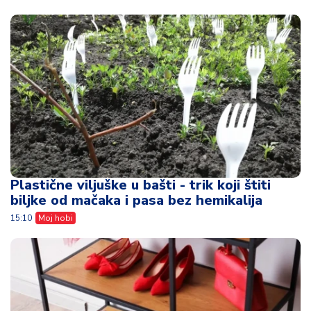
Plastične viljuške u bašti - trik koji štiti
biljke od mačaka i pasa bez hemikalija
15:10
Moj hobi