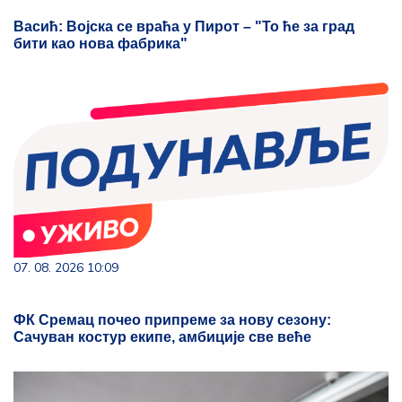
Васић: Војска се враћа у Пирот – "То ће за град
бити као нова фабрика"
07. 08. 2026 10:09
ФК Сремац почео припреме за нову сезону:
Сачуван костур екипе, амбиције све веће