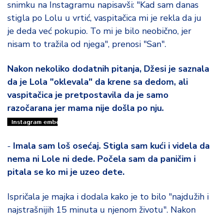
snimku na Instagramu napisavši: "Kad sam danas
d
a
stigla po Lolu u vrtić, vaspitačica mi je rekla da ju
je deda već pokupio. To mi je bilo neobično, jer
nisam to tražila od njega", prenosi "San".
Nakon nekoliko dodatnih pitanja, Džesi je saznala
da je Lola "oklevala" da krene sa dedom, ali
vaspitačica je pretpostavila da je samo
razočarana jer mama nije došla po nju.
-
Imala sam loš osećaj. Stigla sam kući i videla da
nema ni Lole ni dede. Počela sam da paničim i
pitala se ko mi je uzeo dete.
Ispričala je majka i dodala kako je to bilo "najdužih i
najstrašnijih 15 minuta u njenom životu". Nakon