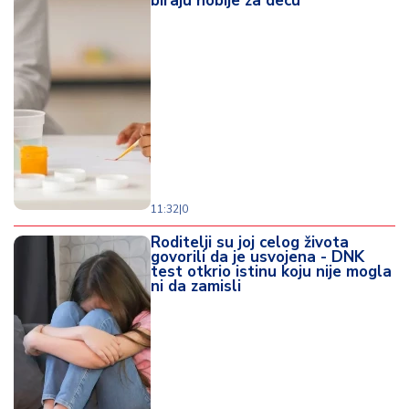
biraju hobije za decu
11:32
|
0
Roditelji su joj celog života
govorili da je usvojena - DNK
test otkrio istinu koju nije mogla
ni da zamisli