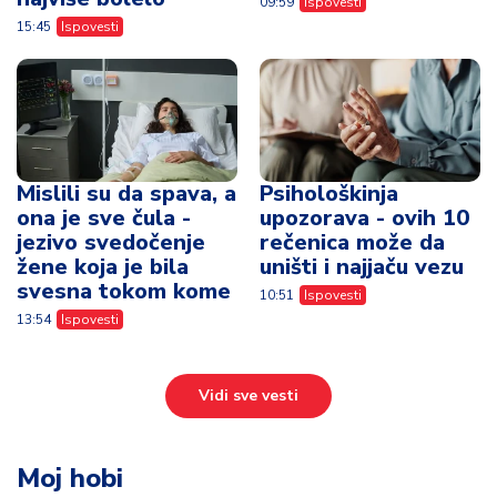
09:59
Ispovesti
15:45
Ispovesti
Mislili su da spava, a
Psihološkinja
ona je sve čula -
upozorava - ovih 10
jezivo svedočenje
rečenica može da
žene koja je bila
uništi i najjaču vezu
svesna tokom kome
10:51
Ispovesti
13:54
Ispovesti
Vidi sve vesti
Moj hobi