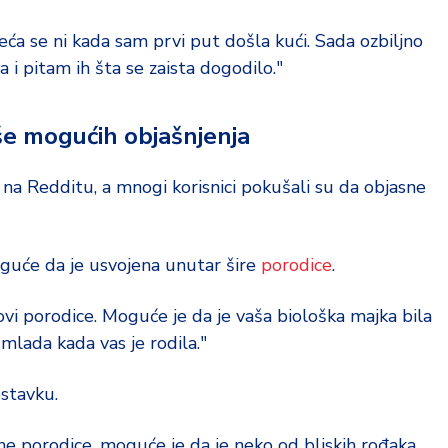
eća se ni kada sam prvi put došla kući. Sada ozbiljno
 i pitam ih šta se zaista dogodilo."
iše mogućih objašnjenja
u na Redditu, a mnogi korisnici pokušali su da objasne
guće da je usvojena unutar šire
porodice
.
vi porodice. Moguće je da je vaša biološka majka bila
 mlada kada vas je rodila."
ostavku.
e porodice, moguće je da je neko od bliskih rođaka