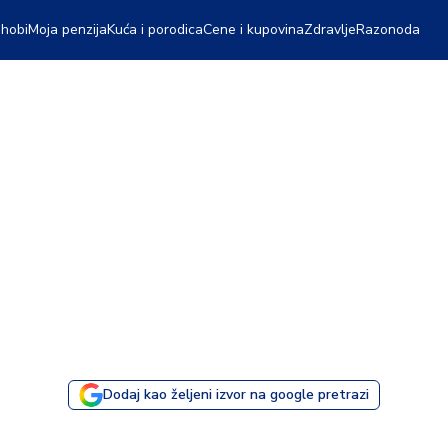
 hobi
Moja penzija
Kuća i porodica
Cene i kupovina
Zdravlje
Razonoda
Dodaj kao željeni izvor na google pretrazi