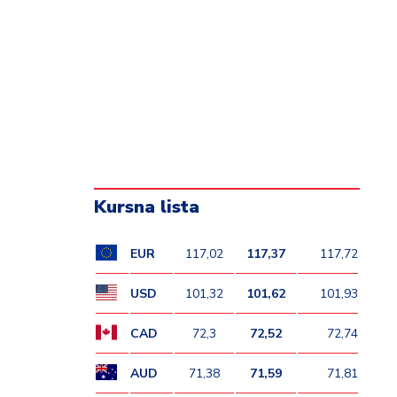
Kursna lista
EUR
117,02
117,37
117,72
USD
101,32
101,62
101,93
CAD
72,3
72,52
72,74
AUD
71,38
71,59
71,81