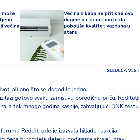
ak može
Većina nikada ne pritisne ovo
ljeno
dugme na klimi - može da
ji većina
poboljša kvalitet vazduha u
stanu
SLEDEĆA VEST
ivot, ali ono što se dogodilo jednoj
ilazi gotovo svaku zamislivu porodičnu priču. Roditelji
jena, a tek mnogo godina kasnije, zahvaljujući DNK testu,
forumu Reddit, gde je izazvala hiljade reakcija
og čega bi roditelji detetu godinama skrivali pravu