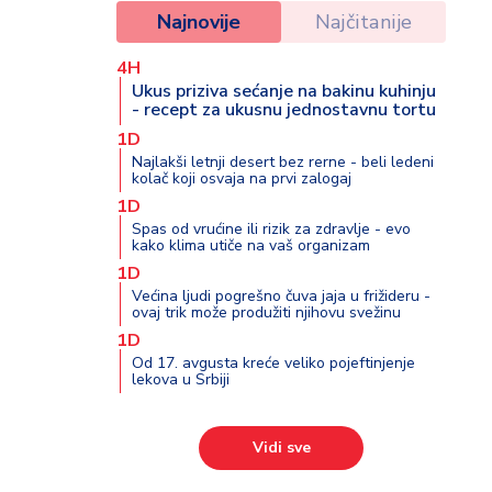
Najnovije
Najčitanije
4H
Ukus priziva sećanje na bakinu kuhinju
- recept za ukusnu jednostavnu tortu
1D
Najlakši letnji desert bez rerne - beli ledeni
kolač koji osvaja na prvi zalogaj
1D
Spas od vrućine ili rizik za zdravlje - evo
kako klima utiče na vaš organizam
1D
Većina ljudi pogrešno čuva jaja u frižideru -
ovaj trik može produžiti njihovu svežinu
1D
Od 17. avgusta kreće veliko pojeftinjenje
lekova u Srbiji
Vidi sve