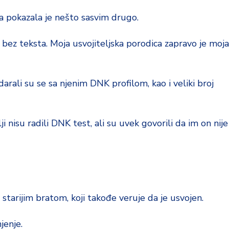
 pokazala je nešto sasvim drugo.
bez teksta. Moja usvojiteljska porodica zapravo je moja
rali su se sa njenim DNK profilom, kao i veliki broj
i nisu radili DNK test, ali su uvek govorili da im on nije
starijim bratom, koji takođe veruje da je usvojen.
jenje.