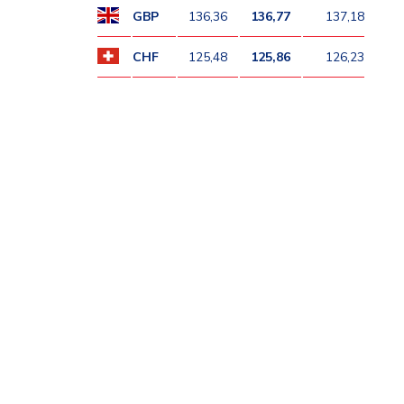
GBP
136,36
136,77
137,18
CHF
125,48
125,86
126,23