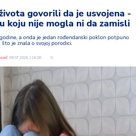
 života govorili da je usvojena -
u koju nije mogla ni da zamisli
e godine, a onda je jedan rođendanski poklon potpuno
što je znala o svojoj porodici.
ović
09.07.2026.
16:00
0