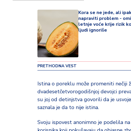
v
i
Kora se ne jede, ali ip
n
napraviti problem - omi
a
letnje voće krije rizik ko
ljudi ignoriše
Z
d
r
a
v
PRETHODNA VEST
lj
e
Istina o poreklu može promeniti nečiji ž
dvadesetčetvorogodišnjoj devojci prevaz
R
a
su joj od detinjstva govorili da je usvo
z
saznala je da to nije istina.
o
n
Svoju ispovest anonimno je podelila na 
o
korisnika koji pokušavaju da objasne zb