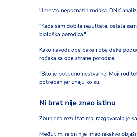
Umesto nepoznatih rođaka, DNK analiza
"Kada sam dobila rezultate, ostala sam 
biološka porodica."
Kako navodi, obe bake i oba deke poduda
rođaka sa obe strane porodice.
"Bilo je potpuno nestvarno. Moji roditelj
potreban jer znaju ko su."
Ni brat nije znao istinu
Zbunjena rezultatima, razgovarala je sa 
Međutim, ni on nije imao nikakvo objašn