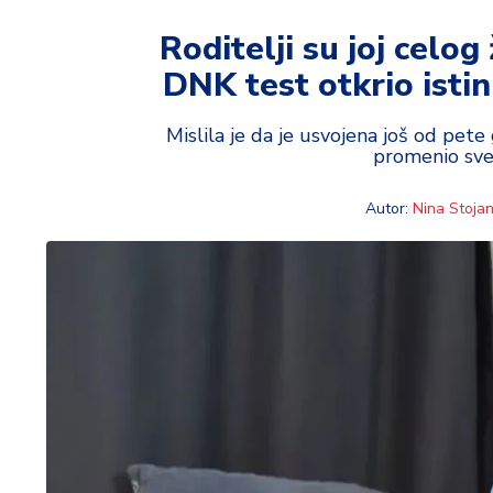
t
i
Roditelji su joj celog
DNK test otkrio istin
M
oj
h
Mislila je da je usvojena još od pet
promenio sve 
o
bi
Autor:
Nina Stojan
M
oj
a
p
e
n
zij
a
K
u