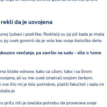
 rekli da je usvojena
unoj ljubavi i podrške. Roditelji su joj još kada je imala
su joj uvek govorili da je vole kao svoje biološko dete.
uksuzno venčanje, pa završio na sudu - više o tome
ma bliske odnose, kako sa užom, tako i sa širom
 usvojena, ali su me uvek smatrali svojom ćerkom.
i sve što mi je bilo potrebno, platili fakultet i sada mi
sala je.
u priču niti je osećala potrebu da proverava svoje