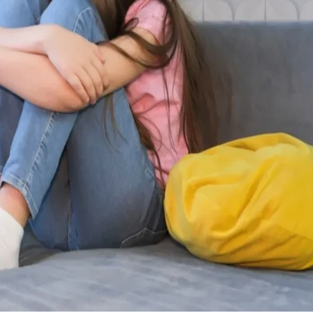
23 °
Lozni