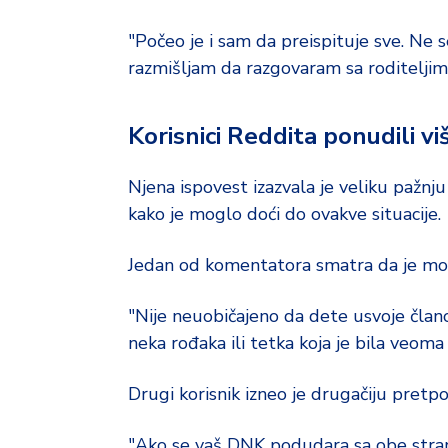
"Počeo je i sam da preispituje sve. Ne s
razmišljam da razgovaram sa roditeljima
Korisnici Reddita ponudili v
Njena ispovest izazvala je veliku pažnj
kako je moglo doći do ovakve situacije.
Jedan od komentatora smatra da je mo
"Nije neuobičajeno da dete usvoje člano
neka rođaka ili tetka koja je bila veoma
Drugi korisnik izneo je drugačiju pretp
"Ako se vaš DNK podudara sa obe stran