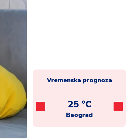
Vremenska prognoza
C
25 °C
ca
Beograd