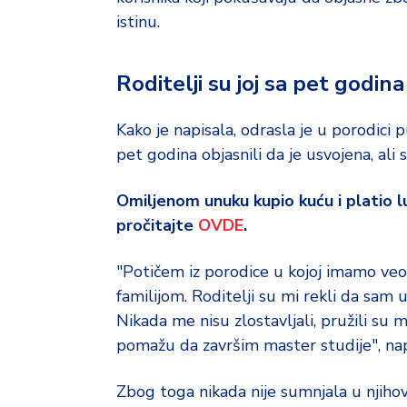
d
a
istinu.
Roditelji su joj sa pet godina
Kako je napisala, odrasla je u porodici p
pet godina objasnili da je usvojena, ali 
Omiljenom unuku kupio kuću i platio l
pročitajte
OVDE
.
"Potičem iz porodice u kojoj imamo veo
familijom. Roditelji su mi rekli da sam
Nikada me nisu zlostavljali, pružili su m
pomažu da završim master studije", napi
Zbog toga nikada nije sumnjala u njihov