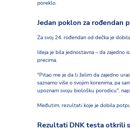
poreklo.
Jedan poklon za rođendan p
Za svoj 24. rođendan od dečka je dobil
Ideja je bila jednostavna – da zajedno i
precima.
"Pitao me je da li želim da zajedno ura
saznamo više o svojim korenima, pa sam
upoznam svoju biološku porodicu", napis
Međutim, rezultati koje je dobila potpun
Rezultati DNK testa otkrili 