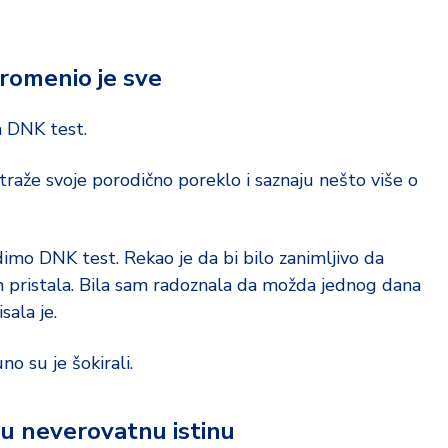
romenio je sve
a DNK test.
straže svoje porodično poreklo i saznaju nešto više o
dimo DNK test. Rekao je da bi bilo zanimljivo da
 pristala. Bila sam radoznala da možda jednog dana
ala je.
o su je šokirali.
su neverovatnu istinu