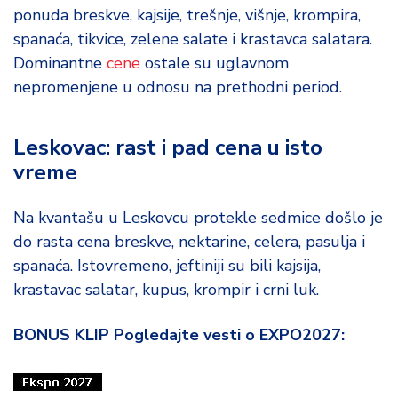
ponuda breskve, kajsije, trešnje, višnje, krompira,
spanaća, tikvice, zelene salate i krastavca salatara.
Dominantne
cene
ostale su uglavnom
nepromenjene u odnosu na prethodni period.
Leskovac: rast i pad cena u isto
vreme
Na kvantašu u Leskovcu protekle sedmice došlo je
do rasta cena breskve, nektarine, celera, pasulja i
spanaća. Istovremeno, jeftiniji su bili kajsija,
krastavac salatar, kupus, krompir i crni luk.
BONUS KLIP Pogledajte vesti o EXPO2027: