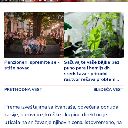
o
v
i
n
a
Z
d
r
a
Penzioneri, spremite se -
Sačuvajte vaše biljke bez
v
stiže novac
puno para i hemijskih
lj
sredstava - prirodni
e
rastvor rešava problem
vaši i gljivica
PRETHODNA VEST
SLEDEĆA VEST
R
a
z
Prema izveštajima sa kvantaša, povećana ponuda
o
kajsije, borovnice, kruške i kupine direktno je
n
uticala na snižavanje njihovih cena. Istovremeno, na
o