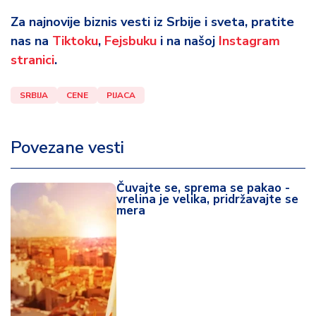
Za najnovije biznis vesti iz Srbije i sveta, pratite
nas na
Tiktoku
,
Fejsbuku
i na našoj
Instagram
stranici
.
SRBIJA
CENE
PIJACA
Povezane vesti
Čuvajte se, sprema se pakao -
vrelina je velika, pridržavajte se
mera