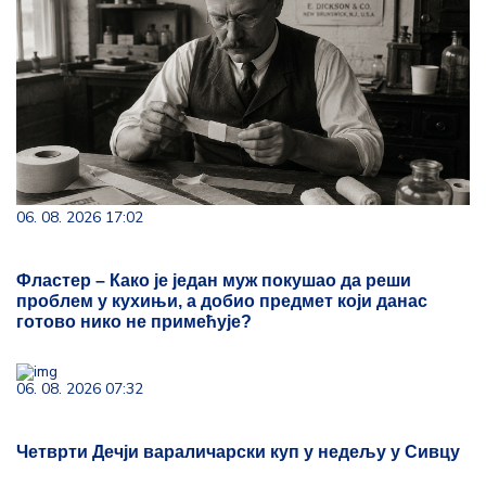
06. 08. 2026 17:02
Фластер – Како је један муж покушао да реши
проблем у кухињи, а добио предмет који данас
готово нико не примећује?
06. 08. 2026 07:32
Четврти Дечји вараличарски куп у недељу у Сивцу