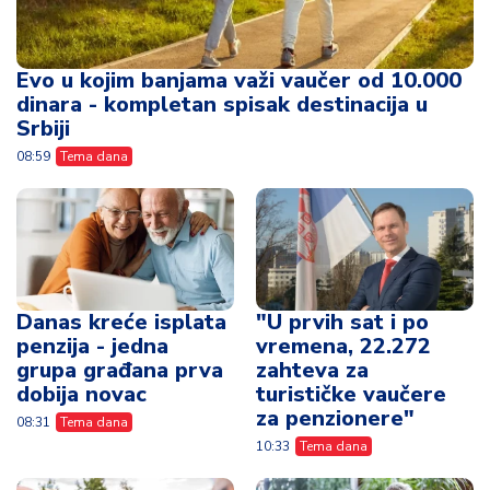
Evo u kojim banjama važi vaučer od 10.000
dinara - kompletan spisak destinacija u
Srbiji
08:59
Tema dana
Danas kreće isplata
"U prvih sat i po
penzija - jedna
vremena, 22.272
grupa građana prva
zahteva za
dobija novac
turističke vaučere
za penzionere"
08:31
Tema dana
10:33
Tema dana