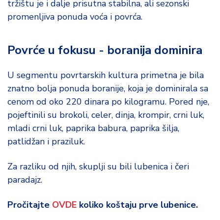
tržištu je i dalje prisutna stabilna, ali sezonski
d
a
promenljiva ponuda voća i povrća.
Povrće u fokusu - boranija dominira
U segmentu povrtarskih kultura primetna je bila
znatno bolja ponuda boranije, koja je dominirala sa
cenom od oko 220 dinara po kilogramu. Pored nje,
pojeftinili su brokoli, celer, dinja, krompir, crni luk,
mladi crni luk, paprika babura, paprika šilja,
patlidžan i praziluk.
Za razliku od njih, skuplji su bili lubenica i čeri
paradajz.
Pročitajte
OVDE
koliko koštaju prve lubenice.