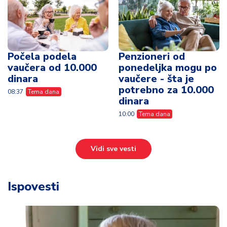
Počela podela
Penzioneri od
vaučera od 10.000
ponedeljka mogu po
dinara
vaučere - šta je
potrebno za 10.000
08:37
Tema dana
dinara
10:00
Tema dana
Vidi sve vesti
Ispovesti