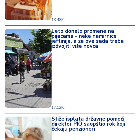
13:48
|
0
Leto donelo promene na
pijacama - neke namirnice
jeftinije, a za ove sada treba
izdvojiti više novca
17:12
|
0
Stiže isplata državne pomoći -
direktor PIO saopštio rok koji
čekaju penzioneri