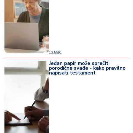
13:58
|
0
Jedan papir može sprečiti
porodične svađe - kako pravilno
napisati testament