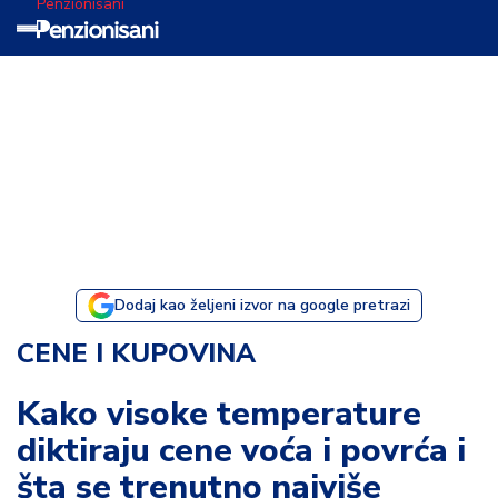
Penzionisani
T
e
m
a
d
a
n
a
Dodaj kao željeni izvor na google pretrazi
I
CENE I KUPOVINA
s
p
Kako visoke temperature
o
diktiraju cene voća i povrća i
v
e
šta se trenutno najviše
s