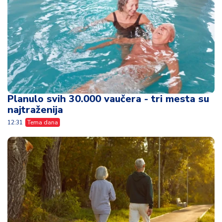
Planulo svih 30.000 vaučera - tri mesta su
najtraženija
12:31
Tema dana