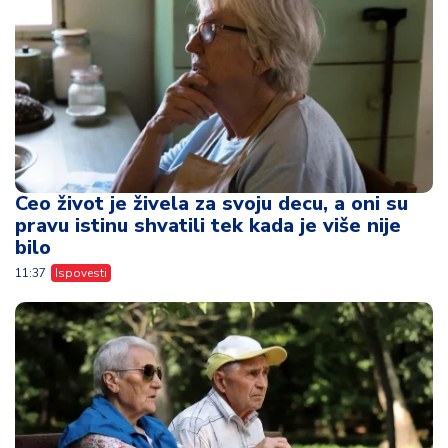
Ceo život je živela za svoju decu, a oni su
pravu istinu shvatili tek kada je više nije
bilo
11:37
Ispovesti