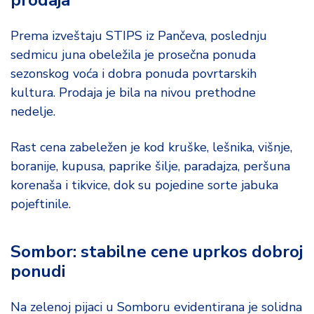
prodaja
Prema izveštaju STIPS iz Pančeva, poslednju
sedmicu juna obeležila je prosečna ponuda
sezonskog voća i dobra ponuda povrtarskih
kultura. Prodaja je bila na nivou prethodne
nedelje.
Rast cena zabeležen je kod kruške, lešnika, višnje,
boranije, kupusa, paprike šilje, paradajza, peršuna
korenaša i tikvice, dok su pojedine sorte jabuka
pojeftinile.
Sombor: stabilne cene uprkos dobroj
ponudi
Na zelenoj pijaci u Somboru evidentirana je solidna