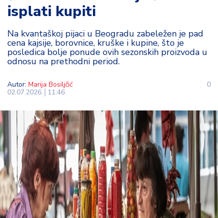
isplati kupiti
t
i
Na kvantaškoj pijaci u Beogradu zabeležen je pad
cena kajsije, borovnice, kruške i kupine, što je
M
posledica bolje ponude ovih sezonskih proizvoda u
oj
odnosu na prethodni period.
h
o
Autor:
Marija Bosiljčić
0
bi
02.07.2026.
11:46
M
oj
a
p
e
n
zij
a
K