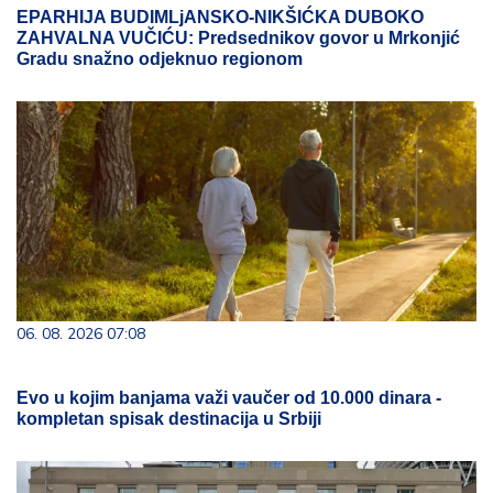
EPARHIJA BUDIMLjANSKO-NIKŠIĆKA DUBOKO
ZAHVALNA VUČIĆU: Predsednikov govor u Mrkonjić
Gradu snažno odjeknuo regionom
06. 08. 2026 07:08
Evo u kojim banjama važi vaučer od 10.000 dinara -
kompletan spisak destinacija u Srbiji