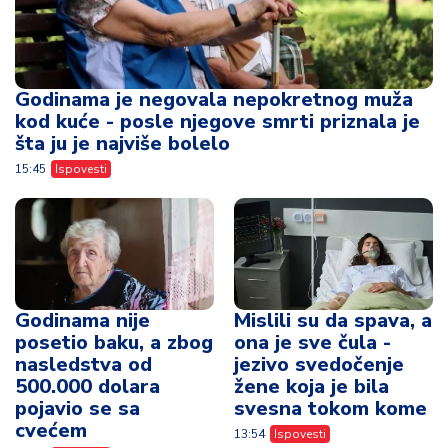
Godinama je negovala nepokretnog muža
kod kuće - posle njegove smrti priznala je
šta ju je najviše bolelo
15:45
Ispovesti
Godinama nije
Mislili su da spava, a
posetio baku, a zbog
ona je sve čula -
nasledstva od
jezivo svedočenje
500.000 dolara
žene koja je bila
pojavio se sa
svesna tokom kome
cvećem
13:54
Ispovesti