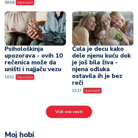
09:59
Ispovesti
Psihološkinja
Čula je decu kako
upozorava - ovih 10
dele njenu kuću dok
rečenica može da
je još bila živa -
uništi i najjaču vezu
njena odluka
ostavila ih je bez
10:51
Ispovesti
reči
13:17
Ispovesti
Vidi sve vesti
Moj hobi