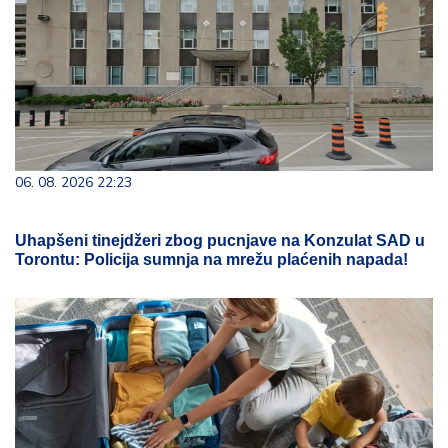
06. 08. 2026 22:23
Uhapšeni tinejdžeri zbog pucnjave na Konzulat SAD u
Torontu: Policija sumnja na mrežu plaćenih napada!