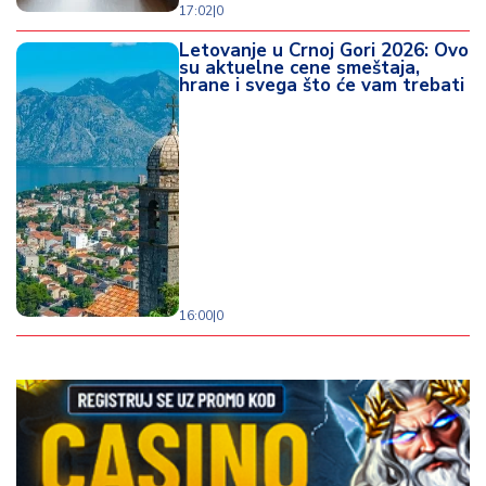
17:02
|
0
Letovanje u Crnoj Gori 2026: Ovo
su aktuelne cene smeštaja,
hrane i svega što će vam trebati
16:00
|
0