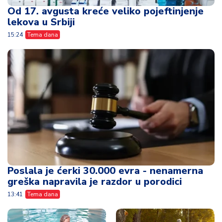
Od 17. avgusta kreće veliko pojeftinjenje
lekova u Srbiji
15:24
Tema dana
Poslala je ćerki 30.000 evra - nenamerna
greška napravila je razdor u porodici
13:41
Tema dana