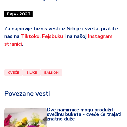
Za najnovije biznis vesti iz Srbije i sveta, pratite
nas na
Tiktoku
,
Fejsbuku
i na našoj
Instagram
stranici
.
CVEĆE
BILJKE
BALKON
Povezane vesti
Dve namirnice mogu produžiti
svežinu buketa - cveće će trajati
znatno duže