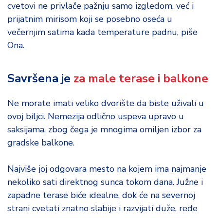
d
cvetovi ne privlače pažnju samo izgledom, već i
a
prijatnim mirisom koji se posebno oseća u
večernjim satima kada temperature padnu, piše
Ona.
Savršena je
za male terase i balkone
Ne morate imati veliko dvorište da biste uživali u
ovoj biljci. Nemezija odlično uspeva upravo u
saksijama, zbog čega je mnogima omiljen izbor za
gradske balkone.
Najviše joj odgovara mesto na kojem ima najmanje
nekoliko sati direktnog sunca tokom dana. Južne i
zapadne terase biće idealne, dok će na severnoj
strani cvetati znatno slabije i razvijati duže, ređe