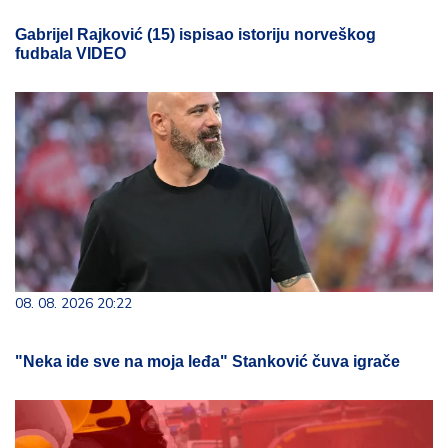
Gabrijel Rajković (15) ispisao istoriju norveškog
fudbala VIDEO
08. 08. 2026 20:22
"Neka ide sve na moja leđa" Stanković čuva igrače