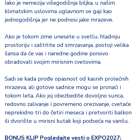
Iako je nemezija višegodišnja biljka, u našim
klimatskim uslovima uglavnom se gaji kao
jednogodišnja jer ne podnosi jake mrazeve.
Ako je tokom zime unesete u svetlu, hladniju
prostoriju i zaštitite od smrzavanja, postoji velika
šansa da će vas i naredne godine ponovo
obradovati svojim mirisnim cvetovima.
Sadi se kada prođe opasnost od kasnih prolećnih
mrazeva, ali gotove sadnice mogu se pronaći i
tokom leta. Ako joj obezbedite dovoljno sunca,
redovno zalivanje i povremeno orezivanje, cvetaće
neprekidno tri do četiri meseca i pretvoriti balkon
ili dvorište u mirisni kutak koji podseća na vanilu.
BONUS KLIP Pogledajte vesti o EXPO2027: