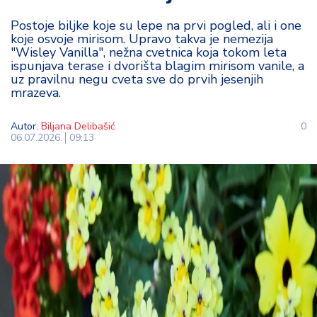
t
Postoje biljke koje su lepe na prvi pogled, ali i one
i
koje osvoje mirisom. Upravo takva je nemezija
"Wisley Vanilla", nežna cvetnica koja tokom leta
M
ispunjava terase i dvorišta blagim mirisom vanile, a
oj
uz pravilnu negu cveta sve do prvih jesenjih
mrazeva.
h
o
bi
Autor:
Biljana Delibašić
0
06.07.2026.
09:13
M
oj
a
p
e
n
zij
a
K