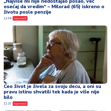
„Najviše mi nije nedostajao posao, već
osećaj da vredim“ – Milorad (65) iskreno o
životu posle penzije
12:54
Ispovesti
Ceo život je živela za svoju decu, a oni su
pravu istinu shvatili tek kada je više nije
bilo
11:37
Ispovesti