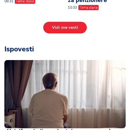
za penzionere"
08:31
Tema dana
10:33
Tema dana
Vidi sve vesti
Ispovesti