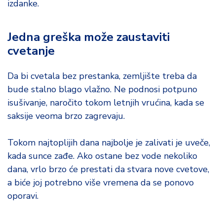
izdanke.
Jedna greška može zaustaviti
cvetanje
Da bi cvetala bez prestanka, zemljište treba da
bude stalno blago vlažno. Ne podnosi potpuno
isušivanje, naročito tokom letnjih vrućina, kada se
saksije veoma brzo zagrevaju.
Tokom najtoplijih dana najbolje je zalivati je uveče,
kada sunce zađe. Ako ostane bez vode nekoliko
dana, vrlo brzo će prestati da stvara nove cvetove,
a biće joj potrebno više vremena da se ponovo
oporavi.