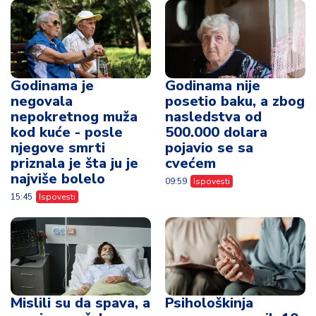
Godinama je
Godinama nije
negovala
posetio baku, a zbog
nepokretnog muža
nasledstva od
kod kuće - posle
500.000 dolara
njegove smrti
pojavio se sa
priznala je šta ju je
cvećem
najviše bolelo
09:59
Ispovesti
15:45
Ispovesti
Mislili su da spava, a
Psihološkinja