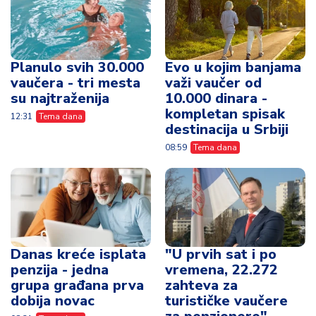
Planulo svih 30.000
Evo u kojim banjama
vaučera - tri mesta
važi vaučer od
su najtraženija
10.000 dinara -
kompletan spisak
12:31
Tema dana
destinacija u Srbiji
08:59
Tema dana
Danas kreće isplata
"U prvih sat i po
penzija - jedna
vremena, 22.272
grupa građana prva
zahteva za
dobija novac
turističke vaučere