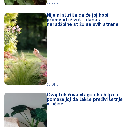
13:33
|
0
Nije ni slutila da će joj hobi
promeniti život - danas
narudžbine stižu sa svih strana
15:01
|
0
Ovaj trik čuva vlagu oko biljke i
pomaže joj da lakše preživi letnje
vrućine