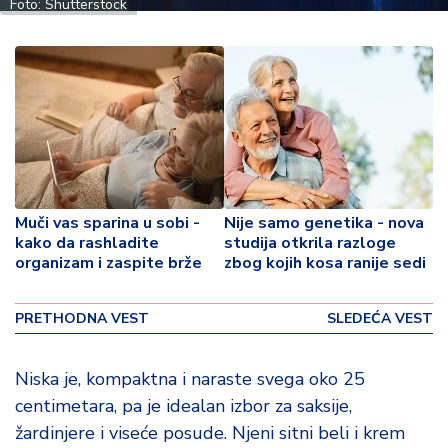
o
Foto: Shutterstock
v
i
n
a
Z
d
r
a
Muči vas sparina u sobi -
Nije samo genetika - nova
v
kako da rashladite
studija otkrila razloge
lj
organizam i zaspite brže
zbog kojih kosa ranije sedi
e
PRETHODNA VEST
SLEDEĆA VEST
R
a
z
Niska je, kompaktna i naraste svega oko 25
o
centimetara, pa je idealan izbor za saksije,
n
žardinjere i viseće posude. Njeni sitni beli i krem
o