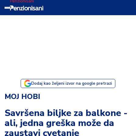
Penzionisani
T
e
m
a
d
a
n
a
Dodaj kao željeni izvor na google pretrazi
I
MOJ HOBI
s
p
Savršena biljke za balkone -
o
ali, jedna greška može da
v
e
zaustavi cvetanje
s