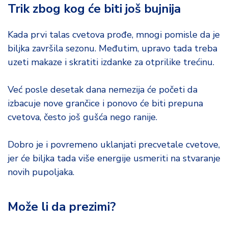
Trik zbog kog će biti još bujnija
Kada prvi talas cvetova prođe, mnogi pomisle da je
biljka završila sezonu. Međutim, upravo tada treba
uzeti makaze i skratiti izdanke za otprilike trećinu.
Već posle desetak dana nemezija će početi da
izbacuje nove grančice i ponovo će biti prepuna
cvetova, često još gušća nego ranije.
Dobro je i povremeno uklanjati precvetale cvetove,
jer će biljka tada više energije usmeriti na stvaranje
novih pupoljaka.
Može li da prezimi?