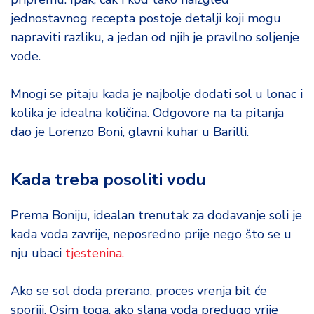
o
jednostavnog recepta postoje detalji koji mogu
d
napraviti razliku, a jedan od njih je pravilno soljenje
a
vode.
Mnogi se pitaju kada je najbolje dodati sol u lonac i
kolika je idealna količina. Odgovore na ta pitanja
dao je Lorenzo Boni, glavni kuhar u Barilli.
Kada treba posoliti vodu
Prema Boniju, idealan trenutak za dodavanje soli je
kada voda zavrije, neposredno prije nego što se u
nju ubaci
tjestenina.
Ako se sol doda prerano, proces vrenja bit će
sporiji. Osim toga, ako slana voda predugo vrije