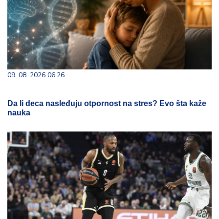
09. 08. 2026 06:26
Da li deca nasleđuju otpornost na stres? Evo šta kaže
nauka