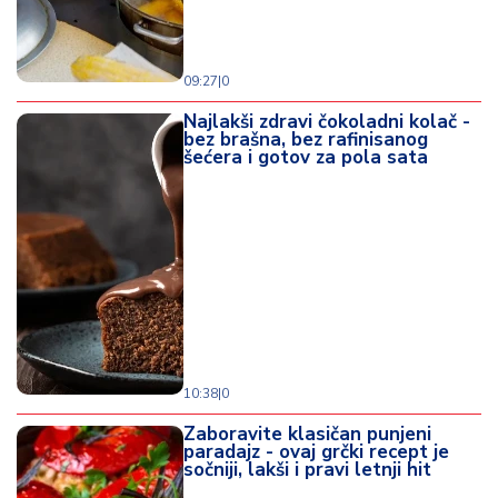
09:27
|
0
Najlakši zdravi čokoladni kolač -
bez brašna, bez rafinisanog
šećera i gotov za pola sata
10:38
|
0
Zaboravite klasičan punjeni
paradajz - ovaj grčki recept je
sočniji, lakši i pravi letnji hit