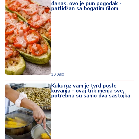
danas, ovo je pun pogodak -
patlidžan sa bogatim filom
10:08
|
0
Kukuruz vam je tvrd posle
kuvanja - ovaj trik menja sve,
potrebna su samo dva sastojka