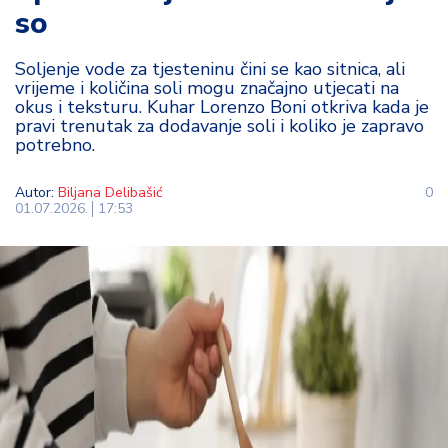
so
t
i
Soljenje vode za tjesteninu čini se kao sitnica, ali
vrijeme i količina soli mogu značajno utjecati na
M
okus i teksturu. Kuhar Lorenzo Boni otkriva kada je
oj
pravi trenutak za dodavanje soli i koliko je zapravo
h
potrebno.
o
bi
Autor:
Biljana Delibašić
0
01.07.2026.
17:53
M
oj
a
p
e
n
zij
a
K