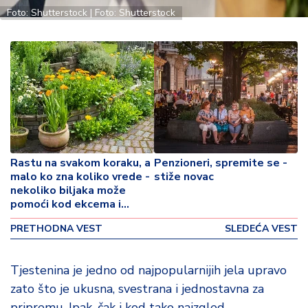
p
Foto: Shutterstock | Foto: Shutterstock
o
v
i
n
a
Z
d
r
a
Rastu na svakom koraku, a
Penzioneri, spremite se -
v
malo ko zna koliko vrede -
stiže novac
lj
nekoliko biljaka može
pomoći kod ekcema i
e
opekotina
PRETHODNA VEST
SLEDEĆA VEST
R
a
Tjestenina je jedno od najpopularnijih jela upravo
z
o
zato što je ukusna, svestrana i jednostavna za
n
pripremu. Ipak, čak i kod tako naizgled