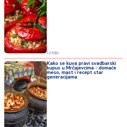
12:50
|
0
Kako se kuva pravi svadbarski
kupus u Mrčajevcima - domaće
meso, mast i recept star
generacijama