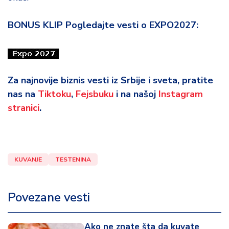
BONUS KLIP Pogledajte vesti o EXPO2027:
Za najnovije biznis vesti iz Srbije i sveta, pratite
nas na
Tiktoku
,
Fejsbuku
i na našoj
Instagram
stranici
.
KUVANJE
TESTENINA
Povezane vesti
Ako ne znate šta da kuvate