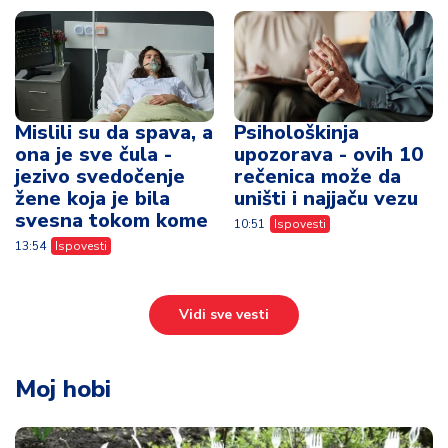
Mislili su da spava, a
Psihološkinja
ona je sve čula -
upozorava - ovih 10
jezivo svedočenje
rečenica može da
žene koja je bila
uništi i najjaču vezu
svesna tokom kome
10:51
Ispovesti
13:54
Ispovesti
Vidi sve vesti
Moj hobi