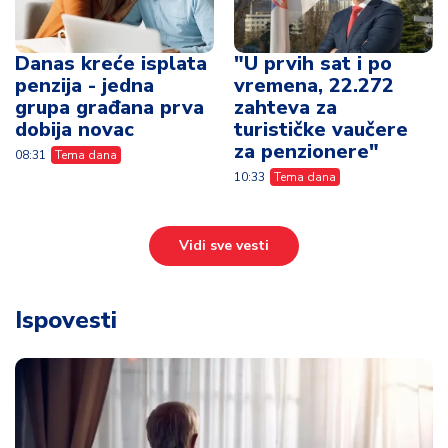
Danas kreće isplata
"U prvih sat i po
penzija - jedna
vremena, 22.272
grupa građana prva
zahteva za
dobija novac
turističke vaučere
za penzionere"
08:31
Tema dana
10:33
Tema dana
Vidi sve vesti
Ispovesti