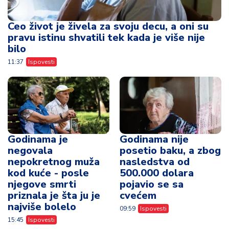
Ceo život je živela za svoju decu, a oni su
pravu istinu shvatili tek kada je više nije
bilo
11:37
Ispovesti
Godinama je
Godinama nije
negovala
posetio baku, a zbog
nepokretnog muža
nasledstva od
kod kuće - posle
500.000 dolara
njegove smrti
pojavio se sa
priznala je šta ju je
cvećem
najviše bolelo
09:59
Ispovesti
15:45
Ispovesti