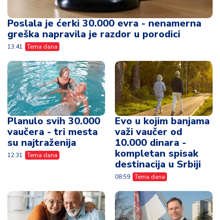
Poslala je ćerki 30.000 evra - nenamerna
greška napravila je razdor u porodici
13:41
Tema dana
Planulo svih 30.000
Evo u kojim banjama
vaučera - tri mesta
važi vaučer od
su najtraženija
10.000 dinara -
kompletan spisak
12:31
Tema dana
destinacija u Srbiji
08:59
Tema dana