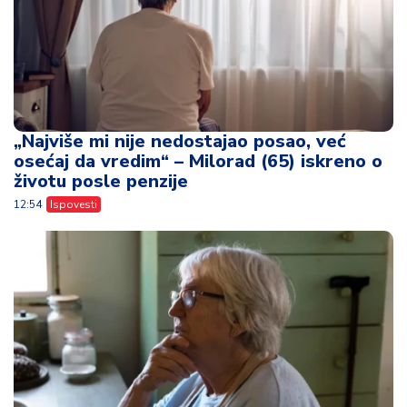
„Najviše mi nije nedostajao posao, već
osećaj da vredim“ – Milorad (65) iskreno o
životu posle penzije
12:54
Ispovesti