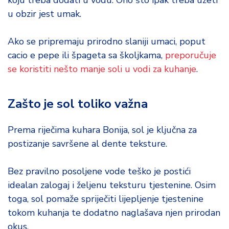
koju treba dodati u vodu. Ono što ipak treba uzeti
u obzir jest umak.
Ako se pripremaju prirodno slaniji umaci, poput
cacio e pepe ili špageta sa školjkama,
preporučuje
se koristiti nešto manje soli u vodi za kuhanje
.
Zašto je sol toliko važna
Prema riječima kuhara Bonija, sol je ključna za
postizanje savršene al dente teksture.
Bez pravilno posoljene vode teško je postići
idealan zalogaj i željenu teksturu tjestenine. Osim
toga, sol pomaže spriječiti lijepljenje tjestenine
tokom kuhanja te dodatno naglašava njen prirodan
okus.