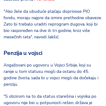
"Ako žele da ubuduće plaćaju doprinose PIO
fondu, moraju najpre da izmire prethodne obaveze.
Zato bi trebalo uraditi reprogram dugova, koji bi
bio raspoređen na dve ili tri godine, kroz više
mesečnih rata", navodi Jakšić.
Penzija u vojsci
Angažovani po ugovoru u Vojsci Srbije, koji su
ranije u tom statusu mogli da ostanu do 45.
godine života, sada bi u vojsci mogli da dočekaju i
penziju.
"S obzirom na to da status starešina i vojnika po
ugovoru nije bio u potpunosti rešen, država je