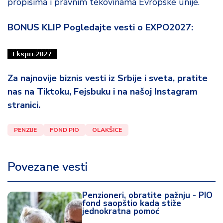
propisima i pravnim tekovinama Evropske unije.
BONUS KLIP Pogledajte vesti o EXPO2027:
Za najnovije biznis vesti iz Srbije i sveta, pratite
nas na Tiktoku, Fejsbuku i na našoj Instagram
stranici.
PENZIJE
FOND PIO
OLAKŠICE
Povezane vesti
Penzioneri, obratite pažnju - PIO
fond saopštio kada stiže
jednokratna pomoć