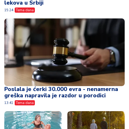
lekova u Srbiji
15:24
Tema dana
Poslala je ćerki 30.000 evra - nenamerna
greška napravila je razdor u porodici
13:41
Tema dana