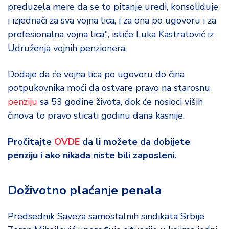
preduzela mere da se to pitanje uredi, konsoliduje
i izjednači za sva vojna lica, i za ona po ugovoru i za
profesionalna vojna lica", ističe Luka Kastratović iz
Udruženja vojnih penzionera.
Dodaje da će vojna lica po ugovoru do čina
potpukovnika moći da ostvare pravo na starosnu
penziju
sa 53 godine života, dok će nosioci viših
činova to pravo sticati godinu dana kasnije.
Pročitajte
OVDE
da li možete da dobijete
penziju i ako nikada niste bili zaposleni.
Doživotno plaćanje penala
Predsednik Saveza samostalnih sindikata Srbije