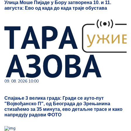
Улица Моше Пијаде у Бору затворена 10. и 11.
августа: Ево од када до када траје обустава
09. 08. 2026 10:00
Спајање 3 велика града: Гради се ауто-пут
"Војвођанско П", од Београда до Зрењанина
стизаћемо за 35 минута, ево детаљне трасе и како
напредују радови ФОТО