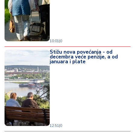
10:01
|
0
Stižu nova povećanja - od
decembra veće penzije, a od
januara i plate
12:51
|
0