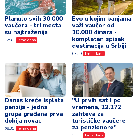
Planulo svih 30.000
Evo u kojim banjama
vaučera - tri mesta
važi vaučer od
su najtraženija
10.000 dinara -
kompletan spisak
12:31
Tema dana
destinacija u Srbiji
08:59
Tema dana
Danas kreće isplata
"U prvih sat i po
penzija - jedna
vremena, 22.272
grupa građana prva
zahteva za
dobija novac
turističke vaučere
za penzionere"
08:31
Tema dana
10:33
Tema dana