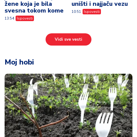
žene koja je bila
uništi i najjaču vezu
svesna tokom kome
10:51
Ispovesti
13:54
Ispovesti
Vidi sve vesti
Moj hobi