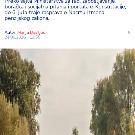
Preko sajta Ministarstva za rad, zapošljavanje,
t
boračka i socijalna pitanja i portala e-Konsultacije,
i
do 6. jula traje rasprava o Nacrtu izmena
penzijskog zakona.
M
Autor:
Marija Bosiljčić
0
oj
24.06.2026.
12:55
h
o
bi
M
oj
a
p
e
n
zi
ja
K