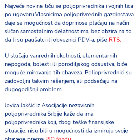
d
Najveće novine tiču se poljoprivrednika i vojnih lica
a
po ugovoru.Vlasnicima poljoprivrednih gazdinstava
daje se mogućnost da doprinose plaćaju na način
sličan samostalnim delatnostima, bez obzira na to
da li su paušalci ili obveznici PDV-a, piše
RTS.
U slučaju vanrednih okolnosti, elementarnih
nepogoda, bolesti ili porodiljskog odsustva, biće
moguće mirovanje tih obaveza. Poljoprivrednici su
zadovoljni takvim rešenjem, ali podsećaju na
dugogodišnji problem.
Jovica Jakšić iz Asocijacije nezavisnih
poljoprivrednika Srbije kaže da ima
poljoprivrednika koji, zbog teške finansijske
situacije, nisu bili u mogućnosti da izmiruju svoje
obaveze prema
PIO fondu
.