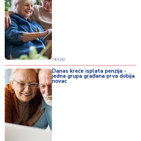
14:52
|
0
Danas kreće isplata penzija -
jedna grupa građana prva dobija
novac