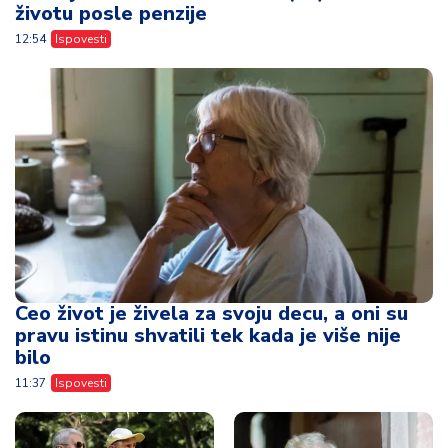
životu posle penzije
12:54
Ispovesti
Ceo život je živela za svoju decu, a oni su
pravu istinu shvatili tek kada je više nije
bilo
11:37
Ispovesti