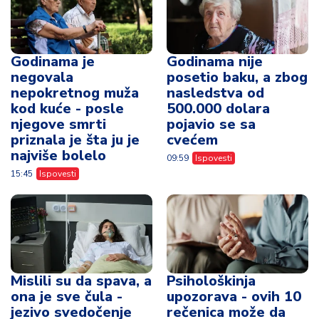
Godinama je
Godinama nije
negovala
posetio baku, a zbog
nepokretnog muža
nasledstva od
kod kuće - posle
500.000 dolara
njegove smrti
pojavio se sa
priznala je šta ju je
cvećem
najviše bolelo
09:59
Ispovesti
15:45
Ispovesti
Mislili su da spava, a
Psihološkinja
ona je sve čula -
upozorava - ovih 10
jezivo svedočenje
rečenica može da