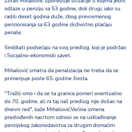
Zoran Mihailović upoređuje situacije u kojima jedni
odlaze u penziju sa 53 godine, dok drugi, iako su
radili deset godina duže, zbog prevremenog
penzionisanja sa 63 godine doživotno plaćaju
penale.
Sindikati podsećaju na svoj predlog, koji je podržao
i Socijalno-ekonomski savet.
Mihailović smatra da penalizacija ne treba da se
primenjuje posle 65. godine života.
"Tražili smo i da se ta granica pomeri eventualno
do 70. godine, ali ni taj naš predlog nije došao na
dnevni red", kaže Mihailović.Većina izmena
predviđenih nacrtom odnosi se na usklađivanje
penzijskog zakonodavstva sa drugim domaćim