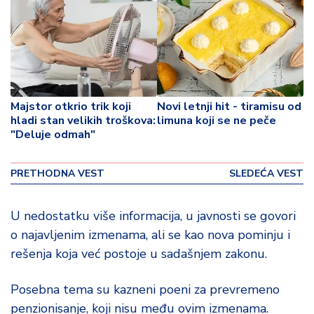
o
v
i
n
a
Z
Majstor otkrio trik koji
Novi letnji hit - tiramisu od
d
hladi stan velikih troškova:
limuna koji se ne peče
r
"Deluje odmah"
a
v
PRETHODNA VEST
SLEDEĆA VEST
lj
e
U nedostatku više informacija, u javnosti se govori
R
o najavljenim izmenama, ali se kao nova pominju i
a
rešenja koja već postoje u sadašnjem zakonu.
z
o
Posebna tema su kazneni poeni za prevremeno
n
o
penzionisanje, koji nisu među ovim izmenama.