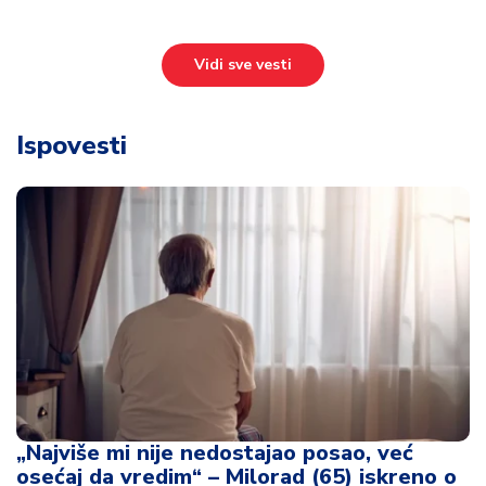
Vidi sve vesti
Ispovesti
„Najviše mi nije nedostajao posao, već
osećaj da vredim“ – Milorad (65) iskreno o