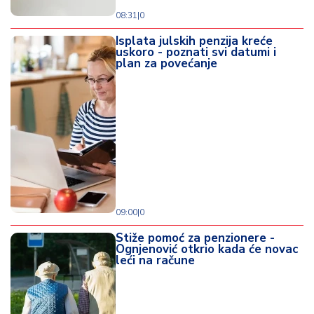
08:31
|
0
Isplata julskih penzija kreće
uskoro - poznati svi datumi i
plan za povećanje
09:00
|
0
Stiže pomoć za penzionere -
Ognjenović otkrio kada će novac
leći na račune