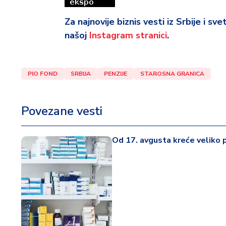
Za najnovije biznis vesti iz Srbije i sv
našoj
Instagram stranici
.
PIO FOND
SRBIJA
PENZIJE
STAROSNA GRANICA
Povezane vesti
Od 17. avgusta kreće veliko p