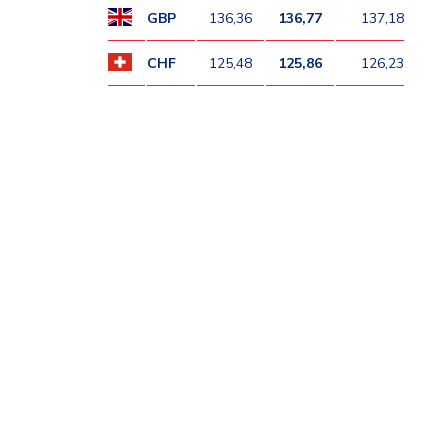
GBP
136,36
136,77
137,18
CHF
125,48
125,86
126,23