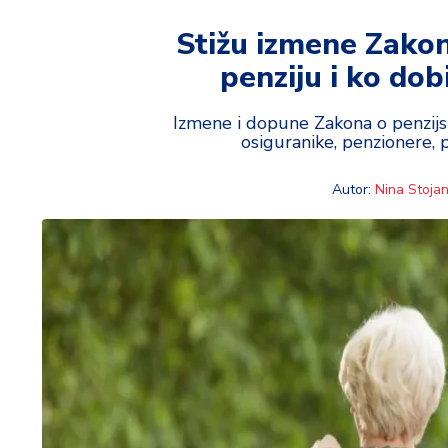
t
i
Stižu izmene Zakona
penziju i ko dob
M
oj
h
Izmene i dopune Zakona o penzijs
osiguranike, penzionere, p
o
bi
Autor:
Nina Stojan
M
oj
a
p
e
n
zi
ja
K
u