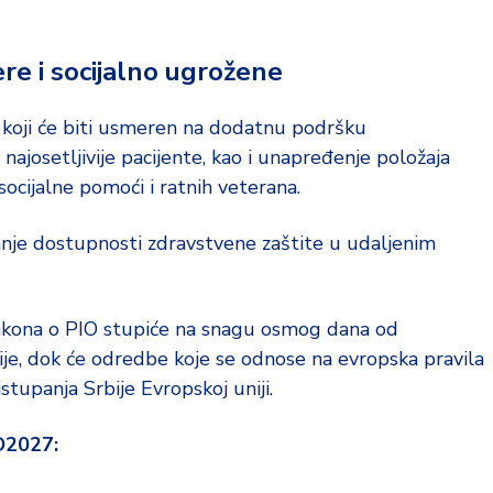
re i socijalno ugrožene
koji će biti usmeren na dodatnu podršku
najosetljivije pacijente, kao i unapređenje položaja
 socijalne pomoći i ratnih veterana.
anje dostupnosti zdravstvene zaštite u udaljenim
akona o PIO stupiće na snagu osmog dana od
ije, dok će odredbe koje se odnose na evropska pravila
tupanja Srbije Evropskoj uniji.
O2027: