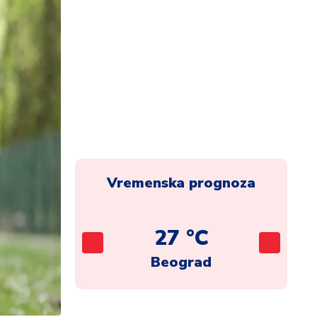
Vremenska prognoza
C
27 °C
ca
Beograd