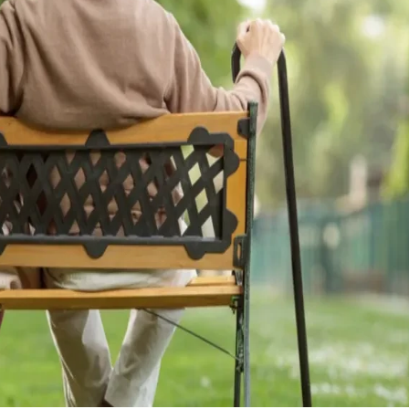
22 °
Lozni