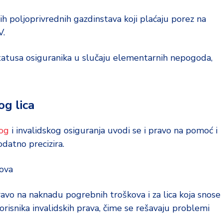
h poljoprivrednih gazdinstava koji plaćaju porez na
V.
tatusa osiguranika u slučaju elementarnih nepogoda,
g lica
kog
i invalidskog osiguranja uvodi se i pravo na pomoć i
datno precizira.
kova
avo na naknadu pogrebnih troškova i za lica koja snose
orisnika invalidskih prava, čime se rešavaju problemi