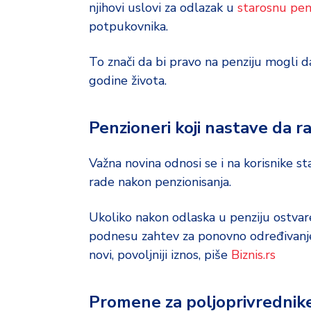
d
njihovi uslovi za odlazak u
starosnu pen
a
potpukovnika.
To znači da bi pravo na penziju mogli d
godine života.
Penzioneri koji nastave da r
Važna novina odnosi se i na korisnike s
rade nakon penzionisanja.
Ukoliko nakon odlaska u penziju ostva
podnesu zahtev za ponovno određivanje
novi, povoljniji iznos, piše
Biznis.rs
Promene za poljoprivrednik