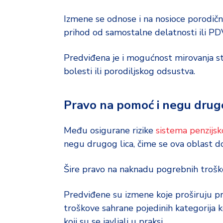
Izmene se odnose i na nosioce porodični
prihod od samostalne delatnosti ili PD
Predviđena je i mogućnost mirovanja s
bolesti ili porodiljskog odsustva.
Pravo na pomoć i negu drugo
Među osigurane rizike
sistema penzijs
negu drugog lica, čime se ova oblast do
Šire pravo na naknadu pogrebnih troš
Predviđene su izmene koje proširuju pr
troškove sahrane pojedinih kategorija k
koji su se javljali u praksi.