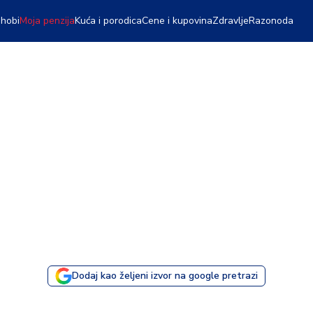
 hobi
Moja penzija
Kuća i porodica
Cene i kupovina
Zdravlje
Razonoda
Dodaj kao željeni izvor na google pretrazi