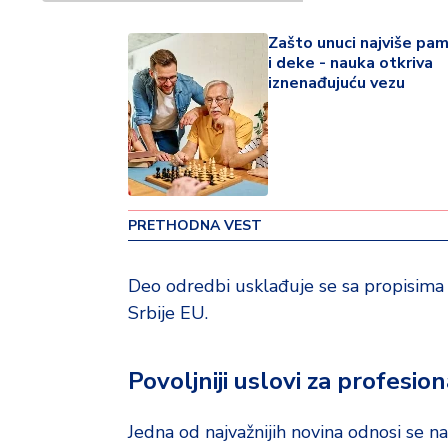
v
i
Zašto unuci najviše pa
n
i deke - nauka otkriva
a
iznenađujuću vezu
Z
d
r
a
v
PRETHODNA VEST
lj
e
Deo odredbi usklađuje se sa propisima 
Srbije EU.
R
a
z
Povoljniji uslovi za profesio
o
n
o
Jedna od najvažnijih novina odnosi se 