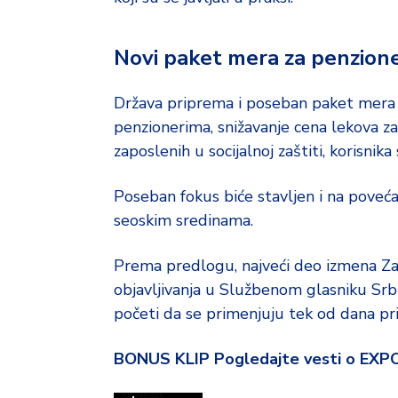
Novi paket mera za penzione
Država priprema i poseban paket mera 
penzionerima, snižavanje cena lekova za 
zaposlenih u socijalnoj zaštiti, korisnika
Poseban fokus biće stavljen i na poveć
seoskim sredinama.
Prema predlogu, najveći deo izmena Z
objavljivanja u Službenom glasniku Srb
početi da se primenjuju tek od dana pris
BONUS KLIP Pogledajte vesti o EXP