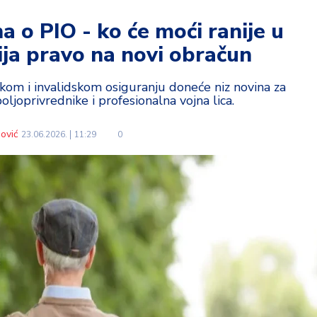
 o PIO - ko će moći ranije u
ija pravo na novi obračun
kom i invalidskom osiguranju doneće niz novina za
oljoprivrednike i profesionalna vojna lica.
ović
23.06.2026.
11:29
0