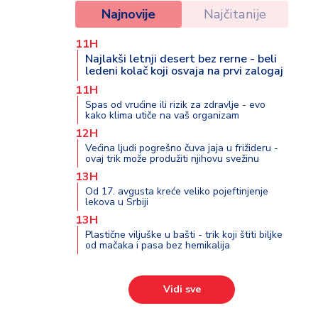
Najnovije
Najčitanije
11H
Najlakši letnji desert bez rerne - beli
ledeni kolač koji osvaja na prvi zalogaj
11H
Spas od vrućine ili rizik za zdravlje - evo
kako klima utiče na vaš organizam
12H
Većina ljudi pogrešno čuva jaja u frižideru -
ovaj trik može produžiti njihovu svežinu
13H
Od 17. avgusta kreće veliko pojeftinjenje
lekova u Srbiji
13H
Plastične viljuške u bašti - trik koji štiti biljke
od mačaka i pasa bez hemikalija
Vidi sve