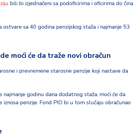
ziju
bili bi izjednačeni sa podoficirima i oficirima do čina
a ostvare sa 40 godina penzijskog staža i najmanje 53
ade moći će da traže novi obračun
tarosne i prevremene starosne penzije koji nastave da
re najmanje godinu dana dodatnog staža, moći će da
 iznosa penzije. Fond PIO bi u tom slučaju obračunao
e