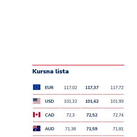
Kursna lista
EUR
117,02
117,37
117,72
USD
101,32
101,62
101,93
CAD
72,3
72,52
72,74
AUD
71,38
71,59
71,81