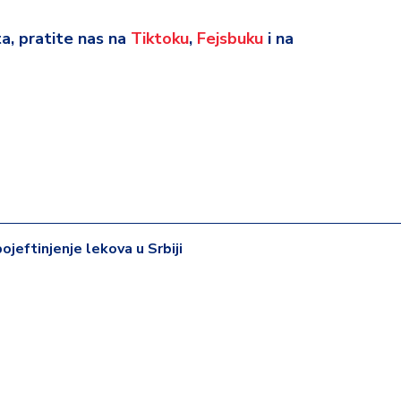
eta, pratite nas na
Tiktoku
,
Fejsbuku
i na
ojeftinjenje lekova u Srbiji