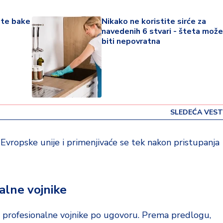
mte bake
Nikako ne koristite sirće za
navedenih 6 stvari - šteta može
biti nepovratna
SLEDEĆA VEST
Evropske unije i primenjivaće se tek nakon pristupanja
nalne vojnike
na profesionalne vojnike po ugovoru. Prema predlogu,